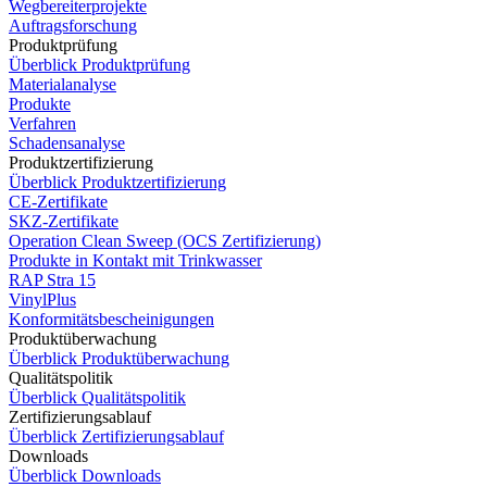
Wegbereiterprojekte
Auftragsforschung
Produktprüfung
Überblick Produktprüfung
Materialanalyse
Produkte
Verfahren
Schadensanalyse
Produktzertifizierung
Überblick Produktzertifizierung
CE-Zertifikate
SKZ-Zertifikate
Operation Clean Sweep (OCS Zertifizierung)
Produkte in Kontakt mit Trinkwasser
RAP Stra 15
VinylPlus
Konformitätsbescheinigungen
Produktüberwachung
Überblick Produktüberwachung
Qualitätspolitik
Überblick Qualitätspolitik
Zertifizierungsablauf
Überblick Zertifizierungsablauf
Downloads
Überblick Downloads