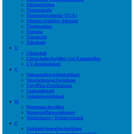
Thermoformen
Thermografie
Thermogravimetrie (TGA)
Thermo-oxidative Alterung
Thermoplaste
Toleranz
Topografie
Tribologie
U
Ultraschall
Ultraschallschweißen von Kunststoffen
UV-Beständigkeit
V
Vakuumultraviolettstrahlung
Verarbeitungsschwindung
VinylPlus-Zertifizierung
Viskositätszahl
Volumenwiderstand
W
Warmgasschweißen
Wasserstoffanwendungen
Wöhlerkurve | Wöhlerversuch
Z
Zeitstand-Innendruckprüfung
Zeit-Spannung-Verschiebungsprinzip