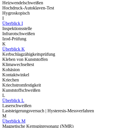
Heizwendelschweißen
Hochdruck-Autoklaven-Test
Hygroskopisch
I
Überblick I
Inspektionsstelle
Infrarotschweißen
Izod-Prüfung
K
Überblick K
Kerbschlagzähigkeitsprüfung
Kleben von Kunststoffen
Klimawechseltest
Kohäsion
Kontaktwinkel
Kriechen
Kriechstromfestigkeit
Kunststoffschweißen
L
Überblick L
Laserschweißen
Laststeigerungsversuch | Hysteresis-Messverfahren
M
Überblick M
Magnetische Kernspinresonanz (NMR)