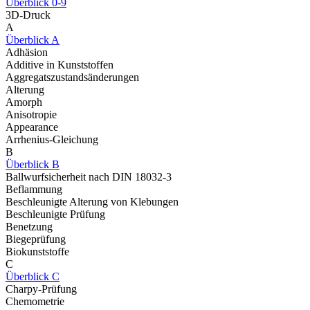
Überblick 0-9
3D-Druck
A
Überblick A
Adhäsion
Additive in Kunststoffen
Aggregatszustandsänderungen
Alterung
Amorph
Anisotropie
Appearance
Arrhenius-Gleichung
B
Überblick B
Ballwurfsicherheit nach DIN 18032-3
Beflammung
Beschleunigte Alterung von Klebungen
Beschleunigte Prüfung
Benetzung
Biegeprüfung
Biokunststoffe
C
Überblick C
Charpy-Prüfung
Chemometrie