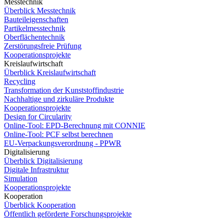
Messtechnik
Überblick Messtechnik
Bauteileigenschaften
Partikelmesstechnik
Oberflächentechnik
Zerstörungsfreie Prüfung
Kooperationsprojekte
Kreislaufwirtschaft
Überblick Kreislaufwirtschaft
Recycling
Transformation der Kunststoffindustrie
Nachhaltige und zirkuläre Produkte
Kooperationsprojekte
Design for Circularity
Online-Tool: EPD-Berechnung mit CONNIE
Online-Tool: PCF selbst berechnen
EU-Verpackungsverordnung - PPWR
Digitalisierung
Überblick Digitalisierung
Digitale Infrastruktur
Simulation
Kooperationsprojekte
Kooperation
Überblick Kooperation
Öffentlich geförderte Forschungsprojekte