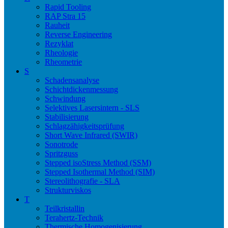
Rapid Tooling
RAP Stra 15
Rauheit
Reverse Engineering
Rezyklat
Rheologie
Rheometrie
S
Schadensanalyse
Schichtdickenmessung
Schwindung
Selektives Lasersintern - SLS
Stabilisierung
Schlagzähigkeitsprüfung
Short Wave Infrared (SWIR)
Sonotrode
Spritzguss
Stepped isoStress Method (SSM)
Stepped Isothermal Method (SIM)
Stereolithografie - SLA
Strukturviskos
T
Teilkristallin
Terahertz-Technik
Thermische Homogenisierung