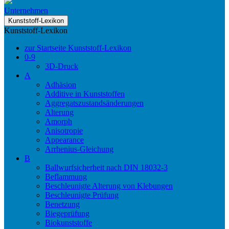
Unternehmen
Kunststoff-Lexikon
Kunststoff-Lexikon
zur Startseite Kunststoff-Lexikon
0-9
3D-Druck
A
Adhäsion
Additive in Kunststoffen
Aggregatszustandsänderungen
Alterung
Amorph
Anisotropie
Appearance
Arrhenius-Gleichung
B
Ballwurfsicherheit nach DIN 18032-3
Beflammung
Beschleunigte Alterung von Klebungen
Beschleunigte Prüfung
Benetzung
Biegeprüfung
Biokunststoffe