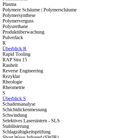
Plasma
Polymere Schäume | Polymerschäume
Polymersynthese
Polymerverguss
Polyurethane
Produktüberwachung
Pulverlack
R
Überblick R
Rapid Tooling
RAP Stra 15
Rauheit
Reverse Engineering
Rezyklat
Rheologie
Rheometrie
S
Überblick S
Schadensanalyse
Schichtdickenmessung
Schwindung
Selektives Lasersintern - SLS
Stabilisierung
Schlagzähigkeitsprüfung
Short Wave Infrared (SWIR)