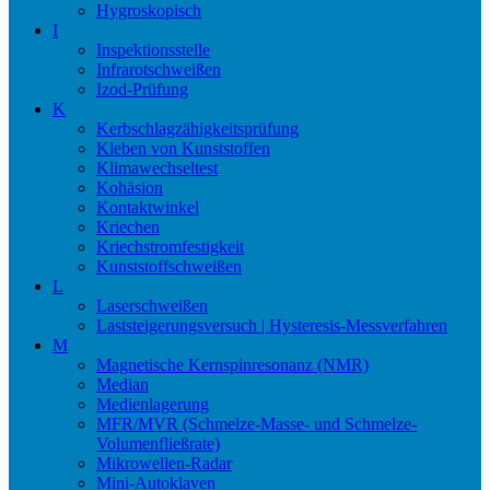
Hygroskopisch
I
Inspektionsstelle
Infrarotschweißen
Izod-Prüfung
K
Kerbschlagzähigkeitsprüfung
Kleben von Kunststoffen
Klimawechseltest
Kohäsion
Kontaktwinkel
Kriechen
Kriechstromfestigkeit
Kunststoffschweißen
L
Laserschweißen
Laststeigerungsversuch | Hysteresis-Messverfahren
M
Magnetische Kernspinresonanz (NMR)
Median
Medienlagerung
MFR/MVR (Schmelze-Masse- und Schmelze-
Volumenfließrate)
Mikrowellen-Radar
Mini-Autoklaven