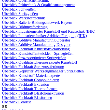
Überblick Oberflächentechnik
Überblick Prüftechnik & Qualitätsmanagement
Überblick Schweißen
Überblick Spritzgießen
Überblick Werkstofftechnik
Überblick Batterie-Bildungsnetzwerk Bayern
Überblick Bildungsförderung
Überblick Industriemeister Kunststoff und Kautschuk (IHK)
Überblick Industrietechniker Additive Fertigung (IHK)
Überblick Additive Manufacturing Operator
Überblick Additive Manufacturing Designer
Überblick Fachkraft Kunststoffverarbeitung
Überblick Kunststoffentwickler - Spritzgießen
Überblick Prozessoptimierer Spritzgießen
Überblick Qualitätssicherungsexperte Kunststoff
Überblick Fachkraft Spritzgussfertigung
Überblick Geprüfter Werkzeugmanager Spritzgießen
Überblick Kunststoff-Materialexperte
Überblick Fachkraft Compoundieren
Überblick Fachkraft Extrusion
Überblick Fachkraft Thermoformen
Überblick Fachkraft Blasfolienextrusion
Überblick Fachkraft Blasformen
Überblick Colorist
0-9