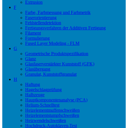
Extrusion
F
Farbe, Farbmessung und Farbmetrik
Faserorientierung
Fehlstellendetektion
Fertigungsverfahren der Additiven Fertigung
Filament
Formulierung
Fused Layer Modeling - FLM
G
Geometrische Produktspezifikation
Glanz
Glasfaserverstärkter Kunststoff (GFK)
Glasübergang
Granulat, Kunststoffgranulat
H
Haftung
Hagelschlagprüfung
Halbzeuge
Hauptkomponentenanalyse (PCA)
Helium-Schnelltest
Heizelementmuffenschweißen
Heizelementstumpfschweißen
Heizwendelschweißen
Hochdruck-Autoklaven-Test