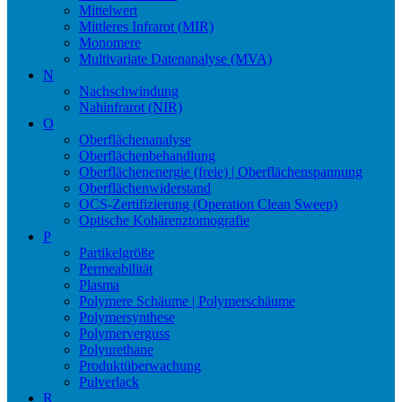
Mittelwert
Mittleres Infrarot (MIR)
Monomere
Multivariate Datenanalyse (MVA)
N
Nachschwindung
Nahinfrarot (NIR)
O
Oberflächenanalyse
Oberflächenbehandlung
Oberflächenenergie (freie) | Oberflächenspannung
Oberflächenwiderstand
OCS-Zertifizierung (Operation Clean Sweep)
Optische Kohärenztomografie
P
Partikelgröße
Permeabilität
Plasma
Polymere Schäume | Polymerschäume
Polymersynthese
Polymerverguss
Polyurethane
Produktüberwachung
Pulverlack
R