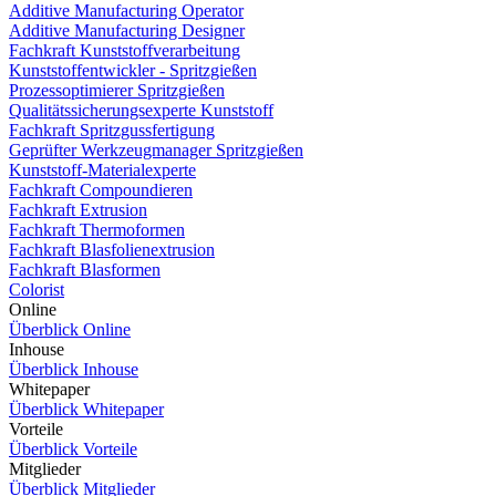
Additive Manufacturing Operator
Additive Manufacturing Designer
Fachkraft Kunststoffverarbeitung
Kunststoffentwickler - Spritzgießen
Prozessoptimierer Spritzgießen
Qualitätssicherungsexperte Kunststoff
Fachkraft Spritzgussfertigung
Geprüfter Werkzeugmanager Spritzgießen
Kunststoff-Materialexperte
Fachkraft Compoundieren
Fachkraft Extrusion
Fachkraft Thermoformen
Fachkraft Blasfolienextrusion
Fachkraft Blasformen
Colorist
Online
Überblick Online
Inhouse
Überblick Inhouse
Whitepaper
Überblick Whitepaper
Vorteile
Überblick Vorteile
Mitglieder
Überblick Mitglieder