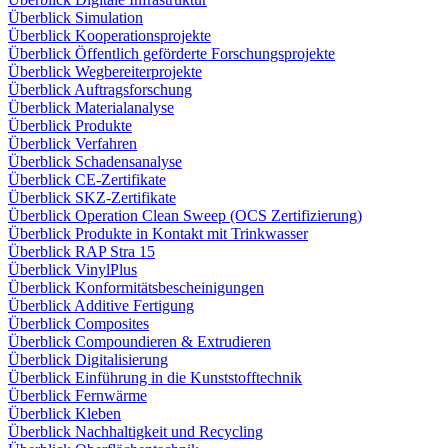
Überblick Simulation
Überblick Kooperationsprojekte
Überblick Öffentlich geförderte Forschungsprojekte
Überblick Wegbereiterprojekte
Überblick Auftragsforschung
Überblick Materialanalyse
Überblick Produkte
Überblick Verfahren
Überblick Schadensanalyse
Überblick CE-Zertifikate
Überblick SKZ-Zertifikate
Überblick Operation Clean Sweep (OCS Zertifizierung)
Überblick Produkte in Kontakt mit Trinkwasser
Überblick RAP Stra 15
Überblick VinylPlus
Überblick Konformitätsbescheinigungen
Überblick Additive Fertigung
Überblick Composites
Überblick Compoundieren & Extrudieren
Überblick Digitalisierung
Überblick Einführung in die Kunststofftechnik
Überblick Fernwärme
Überblick Kleben
Überblick Nachhaltigkeit und Recycling