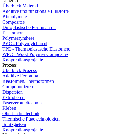
Material
Überblick Material
Additive und funktionale Füllstoffe
Biopolymere
Composites
Duroplastische Formmassen
Elastomere
Polymersynthese
PVC - Polyvinylchlorid
TPE - Thermoplastische Elastomere
WPC - Wood Polymer Composites
Kooperationsprojekte
Prozess
Überblick Prozess
Additive Fertigung
Blasformen/Thermoformen
Compoundieren
Dispersion
Extrudieren
Faserverbundtechnik
Kleben
Oberflächentechnik
Thermische Fügetechnologien
Spritzgießen
Kooperationsprojekte