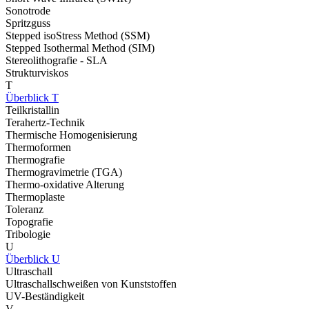
Sonotrode
Spritzguss
Stepped isoStress Method (SSM)
Stepped Isothermal Method (SIM)
Stereolithografie - SLA
Strukturviskos
T
Überblick T
Teilkristallin
Terahertz-Technik
Thermische Homogenisierung
Thermoformen
Thermografie
Thermogravimetrie (TGA)
Thermo-oxidative Alterung
Thermoplaste
Toleranz
Topografie
Tribologie
U
Überblick U
Ultraschall
Ultraschallschweißen von Kunststoffen
UV-Beständigkeit
V