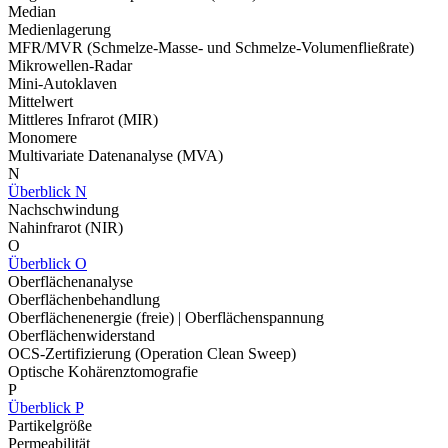
Median
Medienlagerung
MFR/MVR (Schmelze-Masse- und Schmelze-Volumenfließrate)
Mikrowellen-Radar
Mini-Autoklaven
Mittelwert
Mittleres Infrarot (MIR)
Monomere
Multivariate Datenanalyse (MVA)
N
Überblick N
Nachschwindung
Nahinfrarot (NIR)
O
Überblick O
Oberflächenanalyse
Oberflächenbehandlung
Oberflächenenergie (freie) | Oberflächenspannung
Oberflächenwiderstand
OCS-Zertifizierung (Operation Clean Sweep)
Optische Kohärenztomografie
P
Überblick P
Partikelgröße
Permeabilität