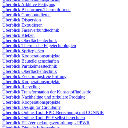
Überblick Additive Fertigung
Überblick Blasformen/Thermoformen
Überblick Compoundieren
Überblick Dispersion
Überblick Extrudieren
Überblick Faserverbundtechnik
Überblick Kleben
Überblick Oberflächentechnik
Überblick Thermische Fügetechnologien
Überblick Spritzgießen
Überblick Kooperationsprojekte
Überblick Bauteileigenschaften
Überblick Partikelmesstechnik
Überblick Oberflächentechnik
Überblick Zerstörungsfreie Prüfung
Überblick Kooperationsprojekte
Überblick Recycling
Überblick Transformation der Kunststoffindustrie
Überblick Nachhaltige und zirkuläre Produkte
Überblick Kooperationsprojekte
Überblick Design for Circularity
Überblick Online-Tool: EPD-Berechnung mit CONNIE
Überblick Online-Tool: PCF selbst berechnen
Überblick EU-Verpackungsverordnung - PPWR
Überblick Digitale Infrastruktur