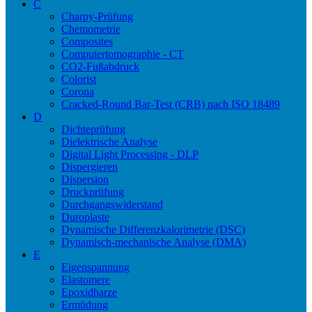
C
Charpy-Prüfung
Chemometrie
Composites
Computertomographie - CT
CO2-Fußabdruck
Colorist
Corona
Cracked-Round Bar-Test (CRB) nach ISO 18489
D
Dichteprüfung
Dielektrische Analyse
Digital Light Processing - DLP
Dispergieren
Dispersion
Druckprüfung
Durchgangswiderstand
Duroplaste
Dynamische Differenzkalorimetrie (DSC)
Dynamisch-mechanische Analyse (DMA)
E
Eigenspannung
Elastomere
Epoxidharze
Ermüdung