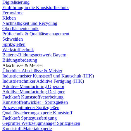
Digitalisierung
Einführung in die Kunststofftechnik
Fernwärme
Kleben
Nachhaltigkeit und Recycling
Oberflächentechnik
Prüftechnik & Qualitätsmanagement
Schweißen
Spritzgießen
Werkstofftechnik
Batterie-Bildungsnetzwerk Bayern
Bildungsförderung
Abschlüsse & Meister
Überblick Abschlüsse & Meister
Industriemeister Kunststoff und Kautschuk (IHK)
Industrietechniker Additive Fertigung (IHK)
Additive Manufacturing Operator
Additive Manufacturing Designer
Fachkraft Kunststoffverarbeitung
Kunststoffentwickler - Spritzgießen
Prozessoptimierer Spritzgießen
Qualitätssicherungsexperte Kunststoff
Fachkraft Spritzgussfertigung
Geprüfter Werkzeugmanager Spritzgießen
Kunststoff-Materialexperte