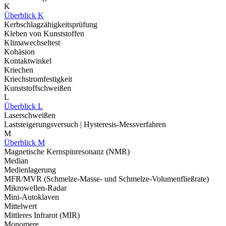
K
Überblick K
Kerbschlagzähigkeitsprüfung
Kleben von Kunststoffen
Klimawechseltest
Kohäsion
Kontaktwinkel
Kriechen
Kriechstromfestigkeit
Kunststoffschweißen
L
Überblick L
Laserschweißen
Laststeigerungsversuch | Hysteresis-Messverfahren
M
Überblick M
Magnetische Kernspinresonanz (NMR)
Median
Medienlagerung
MFR/MVR (Schmelze-Masse- und Schmelze-Volumenfließrate)
Mikrowellen-Radar
Mini-Autoklaven
Mittelwert
Mittleres Infrarot (MIR)
Monomere