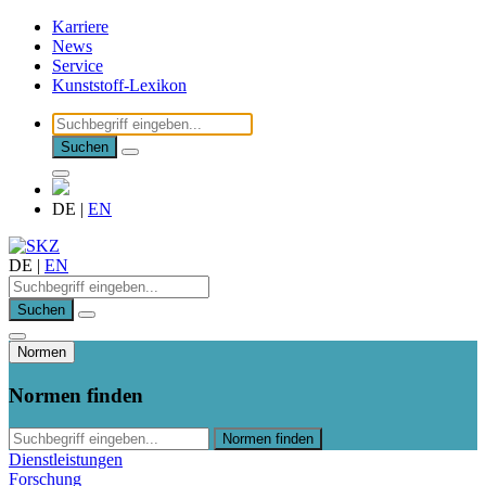
Karriere
News
Service
Kunststoff-Lexikon
Suchen
DE
|
EN
DE
|
EN
Suchen
Normen
Normen finden
Normen finden
Dienstleistungen
Forschung