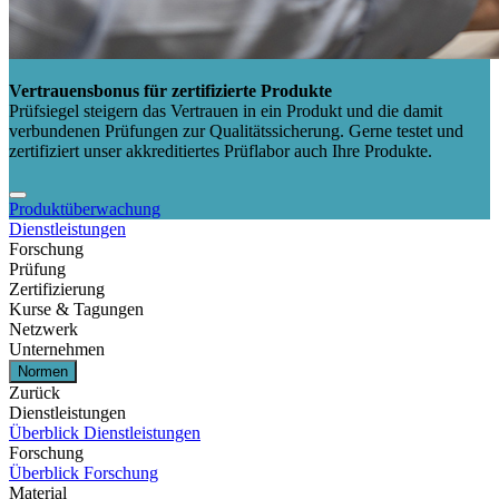
Vertrauensbonus für zertifizierte Produkte
Prüfsiegel steigern das Vertrauen in ein Produkt und die damit
verbundenen Prüfungen zur Qualitätssicherung. Gerne testet und
zertifiziert unser akkreditiertes Prüflabor auch Ihre Produkte.
Produktüberwachung
Dienstleistungen
Forschung
Prüfung
Zertifizierung
Kurse & Tagungen
Netzwerk
Unternehmen
Normen
Zurück
Dienstleistungen
Überblick Dienstleistungen
Forschung
Überblick Forschung
Material