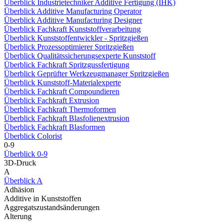
Überblick Industrietechniker Additive Fertigung (IHK)
Überblick Additive Manufacturing Operator
Überblick Additive Manufacturing Designer
Überblick Fachkraft Kunststoffverarbeitung
Überblick Kunststoffentwickler - Spritzgießen
Überblick Prozessoptimierer Spritzgießen
Überblick Qualitätssicherungsexperte Kunststoff
Überblick Fachkraft Spritzgussfertigung
Überblick Geprüfter Werkzeugmanager Spritzgießen
Überblick Kunststoff-Materialexperte
Überblick Fachkraft Compoundieren
Überblick Fachkraft Extrusion
Überblick Fachkraft Thermoformen
Überblick Fachkraft Blasfolienextrusion
Überblick Fachkraft Blasformen
Überblick Colorist
0-9
Überblick 0-9
3D-Druck
A
Überblick A
Adhäsion
Additive in Kunststoffen
Aggregatszustandsänderungen
Alterung