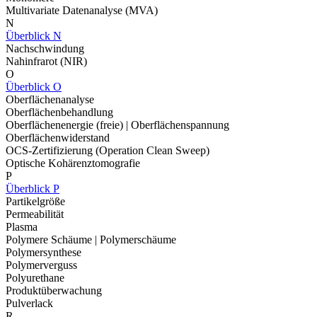
Multivariate Datenanalyse (MVA)
N
Überblick N
Nachschwindung
Nahinfrarot (NIR)
O
Überblick O
Oberflächenanalyse
Oberflächenbehandlung
Oberflächenenergie (freie) | Oberflächenspannung
Oberflächenwiderstand
OCS-Zertifizierung (Operation Clean Sweep)
Optische Kohärenztomografie
P
Überblick P
Partikelgröße
Permeabilität
Plasma
Polymere Schäume | Polymerschäume
Polymersynthese
Polymerverguss
Polyurethane
Produktüberwachung
Pulverlack
R