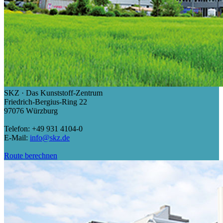
SKZ · Das Kunststoff-Zentrum
Friedrich-Bergius-Ring 22
97076 Würzburg
Telefon: +49 931 4104-0
E-Mail:
info@skz.de
Route berechnen