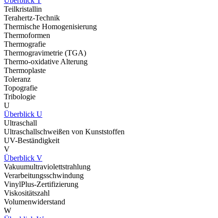
Überblick T
Teilkristallin
Terahertz-Technik
Thermische Homogenisierung
Thermoformen
Thermografie
Thermogravimetrie (TGA)
Thermo-oxidative Alterung
Thermoplaste
Toleranz
Topografie
Tribologie
U
Überblick U
Ultraschall
Ultraschallschweißen von Kunststoffen
UV-Beständigkeit
V
Überblick V
Vakuumultraviolettstrahlung
Verarbeitungsschwindung
VinylPlus-Zertifizierung
Viskositätszahl
Volumenwiderstand
W