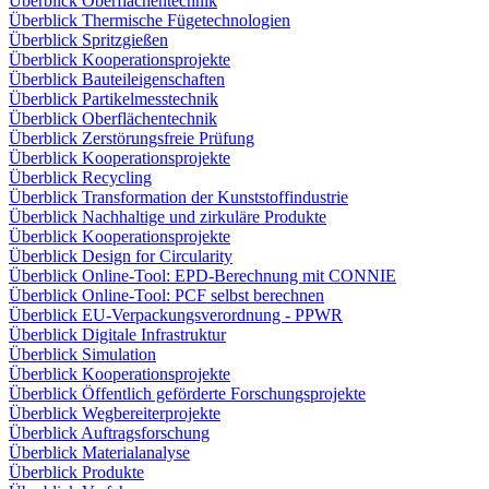
Überblick Oberflächentechnik
Überblick Thermische Fügetechnologien
Überblick Spritzgießen
Überblick Kooperationsprojekte
Überblick Bauteileigenschaften
Überblick Partikelmesstechnik
Überblick Oberflächentechnik
Überblick Zerstörungsfreie Prüfung
Überblick Kooperationsprojekte
Überblick Recycling
Überblick Transformation der Kunststoffindustrie
Überblick Nachhaltige und zirkuläre Produkte
Überblick Kooperationsprojekte
Überblick Design for Circularity
Überblick Online-Tool: EPD-Berechnung mit CONNIE
Überblick Online-Tool: PCF selbst berechnen
Überblick EU-Verpackungsverordnung - PPWR
Überblick Digitale Infrastruktur
Überblick Simulation
Überblick Kooperationsprojekte
Überblick Öffentlich geförderte Forschungsprojekte
Überblick Wegbereiterprojekte
Überblick Auftragsforschung
Überblick Materialanalyse
Überblick Produkte