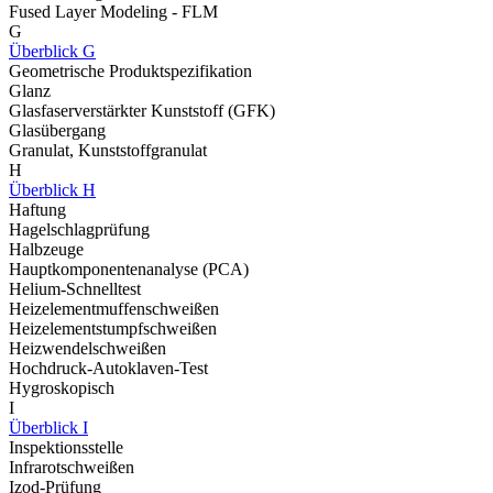
Fused Layer Modeling - FLM
G
Überblick G
Geometrische Produktspezifikation
Glanz
Glasfaserverstärkter Kunststoff (GFK)
Glasübergang
Granulat, Kunststoffgranulat
H
Überblick H
Haftung
Hagelschlagprüfung
Halbzeuge
Hauptkomponentenanalyse (PCA)
Helium-Schnelltest
Heizelementmuffenschweißen
Heizelementstumpfschweißen
Heizwendelschweißen
Hochdruck-Autoklaven-Test
Hygroskopisch
I
Überblick I
Inspektionsstelle
Infrarotschweißen
Izod-Prüfung