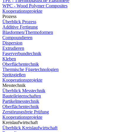
TPE - Thermoplastische Elastomere
WPC - Wood Polymer Composites
Kooperationsprojekte
Prozess
Überblick Prozess
Additive Fertigung
Blasformen/Thermoformen
Compoundieren
Dispersion
Extrudieren
Faserverbundtechnik
Kleben
Oberflächentechnik
Thermische Fügetechnologien
Spritzgießen
Kooperationsprojekte
Messtechnik
Überblick Messtechnik
Bauteileigenschaften
Partikelmesstechnik
Oberflächentechnik
Zerstörungsfreie Prüfung
Kooperationsprojekte
Kreislaufwirtschaft
Überblick Kreislaufwirtschaft