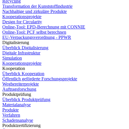
Recycling
Transformation der Kunststoffindustrie
Nachhaltige und zirkuläre Produkte
Kooperationsprojekte
Design for Circularity
Online-Tool: EPD-Berechnung mit CONNIE
Online-Tool: PCF selbst berechnen
EU-Verpackungsverordnung - PPWR
Digitalisierung
Überblick Digitalisierung
Digitale Infrastruktur
Simulation
Kooperationsprojekte
Kooperation
Überblick Kooperation
Öffentlich geförderte Forschungsprojekte
Wegbereiterprojekte
Auftragsforschung
Produktprüfung
Überblick Produktprüfung
Materialanalyse
Produkte
Verfahren
Schadensanalyse
Produktzertifizierung