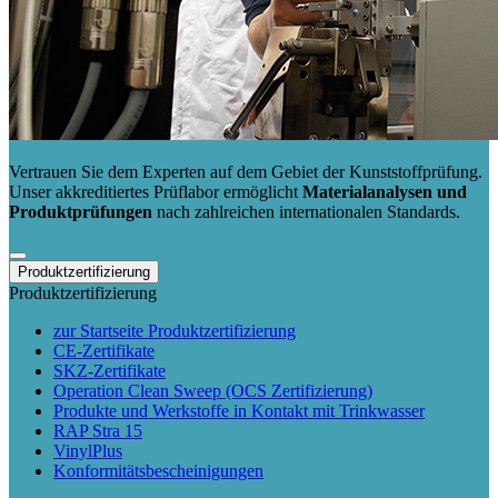
Vertrauen Sie dem Experten auf dem Gebiet der Kunststoffprüfung.
Unser akkreditiertes Prüflabor ermöglicht
Materialanalysen und
Produktprüfungen
nach zahlreichen internationalen Standards.
Produktzertifizierung
Produktzertifizierung
zur Startseite Produktzertifizierung
CE-Zertifikate
SKZ-Zertifikate
Operation Clean Sweep (OCS Zertifizierung)
Produkte und Werkstoffe in Kontakt mit Trinkwasser
RAP Stra 15
VinylPlus
Konformitätsbescheinigungen