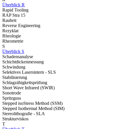
Überblick R
Rapid Tooling
RAP Stra 15
Rauheit
Reverse Engineering
Rezyklat
Rheologie
Rheometrie
S
Überblick S
Schadensanalyse
Schichtdickenmessung
Schwindung
Selektives Lasersintern - SLS
Stabilisierung
Schlagzähigkeitsprüfung
Short Wave Infrared (SWIR)
Sonotrode
Spritzguss
Stepped isoStress Method (SSM)
Stepped Isothermal Method (SIM)
Stereolithografie - SLA
Strukturviskos
T