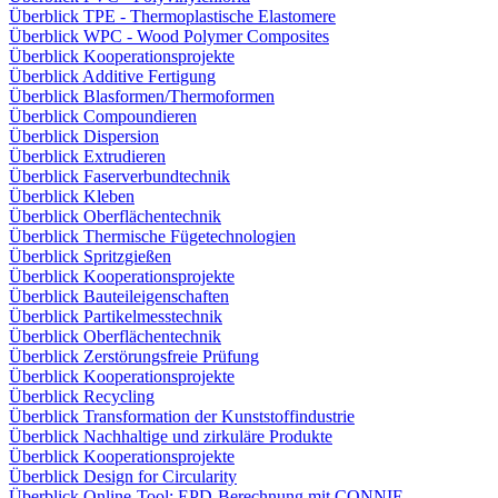
Überblick TPE - Thermoplastische Elastomere
Überblick WPC - Wood Polymer Composites
Überblick Kooperationsprojekte
Überblick Additive Fertigung
Überblick Blasformen/Thermoformen
Überblick Compoundieren
Überblick Dispersion
Überblick Extrudieren
Überblick Faserverbundtechnik
Überblick Kleben
Überblick Oberflächentechnik
Überblick Thermische Fügetechnologien
Überblick Spritzgießen
Überblick Kooperationsprojekte
Überblick Bauteileigenschaften
Überblick Partikelmesstechnik
Überblick Oberflächentechnik
Überblick Zerstörungsfreie Prüfung
Überblick Kooperationsprojekte
Überblick Recycling
Überblick Transformation der Kunststoffindustrie
Überblick Nachhaltige und zirkuläre Produkte
Überblick Kooperationsprojekte
Überblick Design for Circularity
Überblick Online-Tool: EPD-Berechnung mit CONNIE