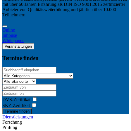
mit über 60 Jahren Erfahrung als DIN ISO 9001:2015 zertifizierter
Anbieter von Qualitätsweiterbildung und jährlich über 10.000
Teilnehmern.
Online
Inhouse
Whitepaper
Veranstaltungen
Termine finden
DVS-Zertifikat
SKZ-Zertifikat
Termine finden
Dienstleistungen
Forschung
Prüfung