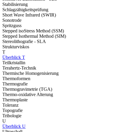
Stabilisierung
Schlagzähigkeitsprüfung
Short Wave Infrared (SWIR)
Sonotrode
Spritzguss
Stepped isoStress Method (SSM)
Stepped Isothermal Method (SIM)
Stereolithografie - SLA
Strukturviskos
T
Überblick T
Teilkristallin
Terahertz-Technik
Thermische Homogenisierung
Thermoformen
Thermografie
Thermogravimetrie (TGA)
Thermo-oxidative Alterung
Thermoplaste
Toleranz
Topografie
Tribologie
U
Überblick U
Ultraschall