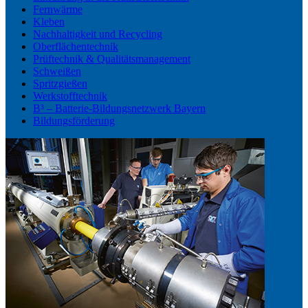
Fernwärme
Kleben
Nachhaltigkeit und Recycling
Oberflächentechnik
Prüftechnik & Qualitätsmanagement
Schweißen
Spritzgießen
Werkstofftechnik
B³ – Batterie-Bildungsnetzwerk Bayern
Bildungsförderung