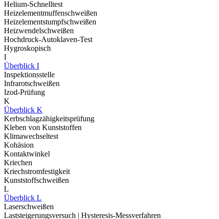
Helium-Schnelltest
Heizelementmuffenschweißen
Heizelementstumpfschweißen
Heizwendelschweißen
Hochdruck-Autoklaven-Test
Hygroskopisch
I
Überblick I
Inspektionsstelle
Infrarotschweißen
Izod-Prüfung
K
Überblick K
Kerbschlagzähigkeitsprüfung
Kleben von Kunststoffen
Klimawechseltest
Kohäsion
Kontaktwinkel
Kriechen
Kriechstromfestigkeit
Kunststoffschweißen
L
Überblick L
Laserschweißen
Laststeigerungsversuch | Hysteresis-Messverfahren