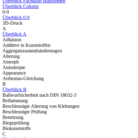
Überblick Fachkraft Blasformen
Überblick Colorist
0-9
Überblick 0-9
3D-Druck
A
Überblick A
Adhäsion
Additive in Kunststoffen
Aggregatszustandsänderungen
Alterung
Amorph
Anisotropie
Appearance
Arrhenius-Gleichung
B
Überblick B
Ballwurfsicherheit nach DIN 18032-3
Beflammung
Beschleunigte Alterung von Klebungen
Beschleunigte Prüfung
Benetzung
Biegeprüfung
Biokunststoffe
C