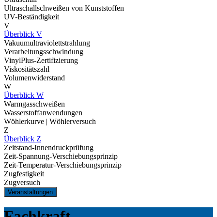
Ultraschallschweißen von Kunststoffen
UV-Beständigkeit
V
Überblick V
Vakuumultraviolettstrahlung
Verarbeitungsschwindung
VinylPlus-Zertifizierung
Viskositätszahl
Volumenwiderstand
W
Überblick W
Warmgasschweißen
Wasserstoffanwendungen
Wöhlerkurve | Wöhlerversuch
Z
Überblick Z
Zeitstand-Innendruckprüfung
Zeit-Spannung-Verschiebungsprinzip
Zeit-Temperatur-Verschiebungsprinzip
Zugfestigkeit
Zugversuch
Veranstaltungen
Fachkraft