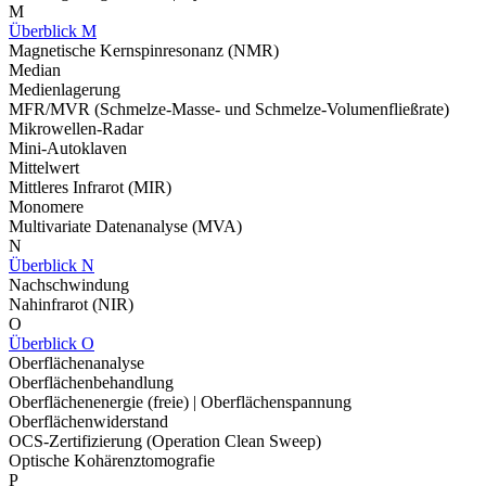
M
Überblick M
Magnetische Kernspinresonanz (NMR)
Median
Medienlagerung
MFR/MVR (Schmelze-Masse- und Schmelze-Volumenfließrate)
Mikrowellen-Radar
Mini-Autoklaven
Mittelwert
Mittleres Infrarot (MIR)
Monomere
Multivariate Datenanalyse (MVA)
N
Überblick N
Nachschwindung
Nahinfrarot (NIR)
O
Überblick O
Oberflächenanalyse
Oberflächenbehandlung
Oberflächenenergie (freie) | Oberflächenspannung
Oberflächenwiderstand
OCS-Zertifizierung (Operation Clean Sweep)
Optische Kohärenztomografie
P