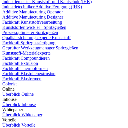
Industriemeister Kunststoff und Kautschuk (IHK)
Industrietechniker Additive Fertigung (IHK)
Additive Manufacturing Operator
Additive Manufacturing Designer
Fachkraft Kunststoffverarbeitung
Kunststoffentwickler - Spritzgießen
Prozessoptimierer Spritzgießen
Qualitätssicherungsexperte Kunststoff
Fachkraft Spritzgussfertigung
Geprüfter Werkzeugmanager Spritzgießen
Kunststoff-Materialexperte
Fachkraft Compoundieren
Fachkraft Extrusion
Fachkraft Thermoformen
Fachkraft Blasfolienextrusion
Fachkraft Blasformen
Colorist
Online
Überblick Online
Inhouse
Überblick Inhouse
Whitepaper
Überblick Whitepaper
Vorteile
Überblick Vorteile