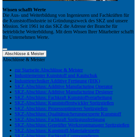
Wissen schafft Werte
Die Aus- und Weiterbildung von Ingenieuren und Fachkräften für
die Kunststoffindustrie ist Gründungszweck des SKZ und unsere
Mission. Seit 1961 ist das SKZ die Adresse der Branche für
betriebliche Weiterbildung. Mit dem Wissen Ihrer Mitarbeiter schafft
Ihr Unternehmen Werte.
Abschlüsse & Meister
Abschlüsse & Meister
zur Startseite Abschlüsse & Meister
Industriemeister Kunststoff und Kautschuk
Industrietechniker Additive Fertigung (IHK)
SKZ-Abschluss: Additive Manufacturing Operator
SKZ-Abschluss: Additive Manufacturing Designer
SKZ-Abschluss: Fachkraft Kunststoffverarbeitung
SKZ-Abschluss: Kunststoffentwickler Spritzgießen
SKZ-Abschluss: Prozessoptimierer Spritzgießen
SKZ-Abschluss: Qualitätssicherungsexperte Kunststoff
SKZ-Abschluss: Fachkraft Spritzgussfertigung
SKZ-Abschluss: Geprüfter Werkzeugmanager Spritzgießen
SKZ-Abschluss: Kunststoff-Materialexperte
SKZ-Abschluss: Fachkraft Compoundieren