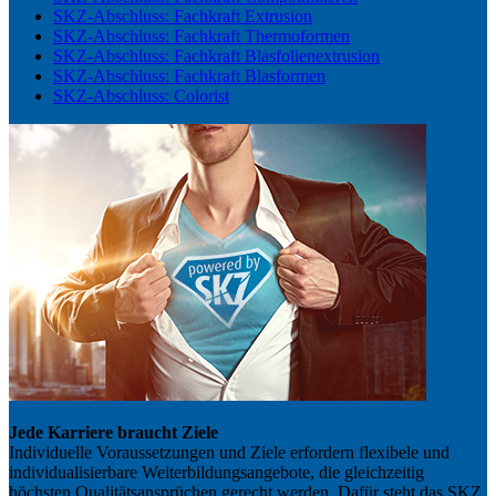
SKZ-Abschluss: Fachkraft Extrusion
SKZ-Abschluss: Fachkraft Thermoformen
SKZ-Abschluss: Fachkraft Blasfolienextrusion
SKZ-Abschluss: Fachkraft Blasformen
SKZ-Abschluss: Colorist
Jede Karriere braucht Ziele
Individuelle Voraussetzungen und Ziele erfordern flexibele und
individualisierbare Weiterbildungsangebote, die gleichzeitig
höchsten Qualitätsansprüchen gerecht werden. Dafür steht das SKZ