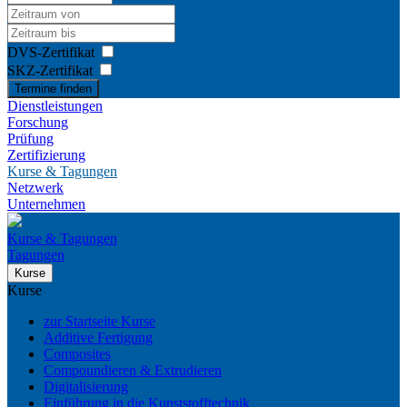
DVS-Zertifikat
SKZ-Zertifikat
Termine finden
Dienstleistungen
Forschung
Prüfung
Zertifizierung
Kurse & Tagungen
Netzwerk
Unternehmen
Kurse & Tagungen
Tagungen
Kurse
Kurse
zur Startseite Kurse
Additive Fertigung
Composites
Compoundieren & Extrudieren
Digitalisierung
Einführung in die Kunststofftechnik