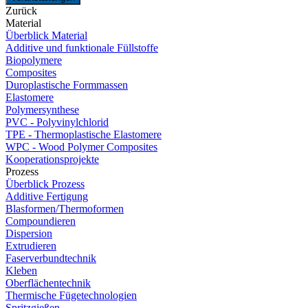
Zurück
Material
Überblick Material
Additive und funktionale Füllstoffe
Biopolymere
Composites
Duroplastische Formmassen
Elastomere
Polymersynthese
PVC - Polyvinylchlorid
TPE - Thermoplastische Elastomere
WPC - Wood Polymer Composites
Kooperationsprojekte
Prozess
Überblick Prozess
Additive Fertigung
Blasformen/Thermoformen
Compoundieren
Dispersion
Extrudieren
Faserverbundtechnik
Kleben
Oberflächentechnik
Thermische Fügetechnologien
Spritzgießen