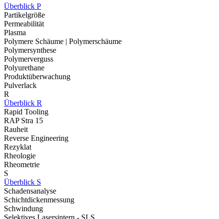
Überblick P
Partikelgröße
Permeabilität
Plasma
Polymere Schäume | Polymerschäume
Polymersynthese
Polymerverguss
Polyurethane
Produktüberwachung
Pulverlack
R
Überblick R
Rapid Tooling
RAP Stra 15
Rauheit
Reverse Engineering
Rezyklat
Rheologie
Rheometrie
S
Überblick S
Schadensanalyse
Schichtdickenmessung
Schwindung
Selektives Lasersintern - SLS