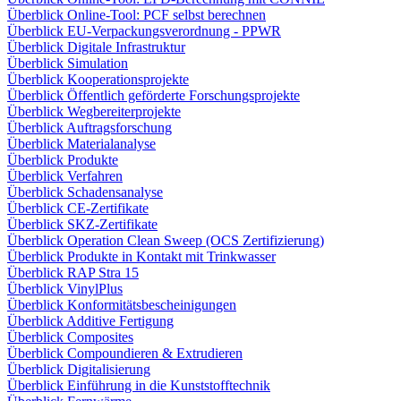
Überblick Online-Tool: PCF selbst berechnen
Überblick EU-Verpackungsverordnung - PPWR
Überblick Digitale Infrastruktur
Überblick Simulation
Überblick Kooperationsprojekte
Überblick Öffentlich geförderte Forschungsprojekte
Überblick Wegbereiterprojekte
Überblick Auftragsforschung
Überblick Materialanalyse
Überblick Produkte
Überblick Verfahren
Überblick Schadensanalyse
Überblick CE-Zertifikate
Überblick SKZ-Zertifikate
Überblick Operation Clean Sweep (OCS Zertifizierung)
Überblick Produkte in Kontakt mit Trinkwasser
Überblick RAP Stra 15
Überblick VinylPlus
Überblick Konformitätsbescheinigungen
Überblick Additive Fertigung
Überblick Composites
Überblick Compoundieren & Extrudieren
Überblick Digitalisierung
Überblick Einführung in die Kunststofftechnik