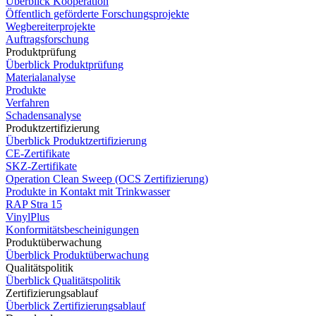
Überblick Kooperation
Öffentlich geförderte Forschungsprojekte
Wegbereiterprojekte
Auftragsforschung
Produktprüfung
Überblick Produktprüfung
Materialanalyse
Produkte
Verfahren
Schadensanalyse
Produktzertifizierung
Überblick Produktzertifizierung
CE-Zertifikate
SKZ-Zertifikate
Operation Clean Sweep (OCS Zertifizierung)
Produkte in Kontakt mit Trinkwasser
RAP Stra 15
VinylPlus
Konformitätsbescheinigungen
Produktüberwachung
Überblick Produktüberwachung
Qualitätspolitik
Überblick Qualitätspolitik
Zertifizierungsablauf
Überblick Zertifizierungsablauf