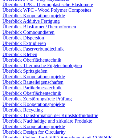
Überblick TPE - Thermoplastische Elastomere
Überblick WPC - Wood Polymer Composites
Überblick Kooperationsprojekte
Überblick Additive Fertigung
Überblick Blasformen/Thermoformen
Überblick Compoundieren
Überblick Dispersion
Überblick Extrudieren
Überblick Faserverbundtechnik
Überblick Kleben
Überblick Oberflächentechnik
Überblick Thermische Fügetechnologien
Überblick Spritzgießen
Überblick Kooperationsprojekte
Überblick Bauteileigenschaften
Überblick Partikelmesstechnik
Überblick Oberflächentechnik
Überblick Zerstörungsfreie Prüfung
Überblick Kooperationsprojekte
Überblick Recycling
Überblick Transformation der Kunststoffindustrie
Überblick Nachhaltige und zirkuläre Produkte
Überblick Kooperationsprojekte
Überblick Design for Circularity
Überblick Online-Tool: EPD-Berechnung mit CONNIE