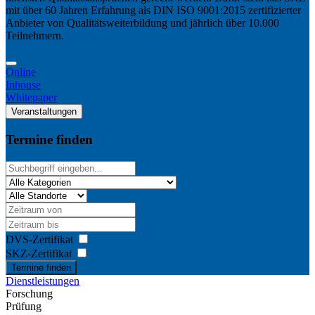
mit über 60 Jahren Erfahrung als DIN ISO 9001:2015 zertifizierter
Anbieter von Qualitätsweiterbildung und jährlich über 10.000
Teilnehmern.
Online
Inhouse
Whitepaper
Veranstaltungen
Termine finden
DVS-Zertifikat
SKZ-Zertifikat
Termine finden
Dienstleistungen
Forschung
Prüfung