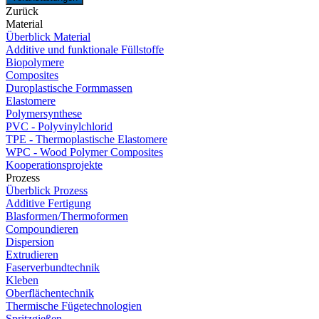
Zurück
Material
Überblick Material
Additive und funktionale Füllstoffe
Biopolymere
Composites
Duroplastische Formmassen
Elastomere
Polymersynthese
PVC - Polyvinylchlorid
TPE - Thermoplastische Elastomere
WPC - Wood Polymer Composites
Kooperationsprojekte
Prozess
Überblick Prozess
Additive Fertigung
Blasformen/Thermoformen
Compoundieren
Dispersion
Extrudieren
Faserverbundtechnik
Kleben
Oberflächentechnik
Thermische Fügetechnologien
Spritzgießen