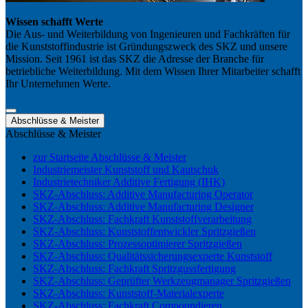
Wissen schafft Werte
Die Aus- und Weiterbildung von Ingenieuren und Fachkräften für
die Kunststoffindustrie ist Gründungszweck des SKZ und unsere
Mission. Seit 1961 ist das SKZ die Adresse der Branche für
betriebliche Weiterbildung. Mit dem Wissen Ihrer Mitarbeiter schafft
Ihr Unternehmen Werte.
Abschlüsse & Meister
Abschlüsse & Meister
zur Startseite Abschlüsse & Meister
Industriemeister Kunststoff und Kautschuk
Industrietechniker Additive Fertigung (IHK)
SKZ-Abschluss: Additive Manufacturing Operator
SKZ-Abschluss: Additive Manufacturing Designer
SKZ-Abschluss: Fachkraft Kunststoffverarbeitung
SKZ-Abschluss: Kunststoffentwickler Spritzgießen
SKZ-Abschluss: Prozessoptimierer Spritzgießen
SKZ-Abschluss: Qualitätssicherungsexperte Kunststoff
SKZ-Abschluss: Fachkraft Spritzgussfertigung
SKZ-Abschluss: Geprüfter Werkzeugmanager Spritzgießen
SKZ-Abschluss: Kunststoff-Materialexperte
SKZ-Abschluss: Fachkraft Compoundieren