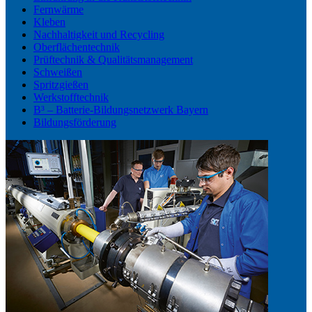
Fernwärme
Kleben
Nachhaltigkeit und Recycling
Oberflächentechnik
Prüftechnik & Qualitätsmanagement
Schweißen
Spritzgießen
Werkstofftechnik
B³ – Batterie-Bildungsnetzwerk Bayern
Bildungsförderung