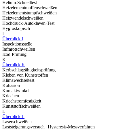
Helium-Schnelltest
Heizelementmuffenschweißen
Heizelementstumpfschweißen
Heizwendelschweißen
Hochdruck-Autoklaven-Test
Hygroskopisch
I
Überblick I
Inspektionsstelle
Infrarotschweißen
Izod-Prüfung
K
Überblick K
Kerbschlagzähigkeitsprüfung
Kleben von Kunststoffen
Klimawechseltest
Kohäsion
Kontaktwinkel
Kriechen
Kriechstromfestigkeit
Kunststoffschweißen
L
Überblick L
Laserschweißen
Laststeigerungsversuch | Hysteresis-Messverfahren