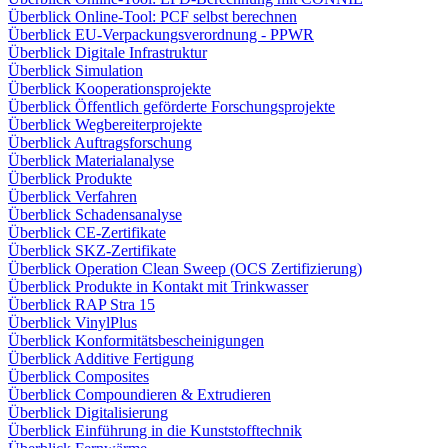
Überblick Online-Tool: PCF selbst berechnen
Überblick EU-Verpackungsverordnung - PPWR
Überblick Digitale Infrastruktur
Überblick Simulation
Überblick Kooperationsprojekte
Überblick Öffentlich geförderte Forschungsprojekte
Überblick Wegbereiterprojekte
Überblick Auftragsforschung
Überblick Materialanalyse
Überblick Produkte
Überblick Verfahren
Überblick Schadensanalyse
Überblick CE-Zertifikate
Überblick SKZ-Zertifikate
Überblick Operation Clean Sweep (OCS Zertifizierung)
Überblick Produkte in Kontakt mit Trinkwasser
Überblick RAP Stra 15
Überblick VinylPlus
Überblick Konformitätsbescheinigungen
Überblick Additive Fertigung
Überblick Composites
Überblick Compoundieren & Extrudieren
Überblick Digitalisierung
Überblick Einführung in die Kunststofftechnik