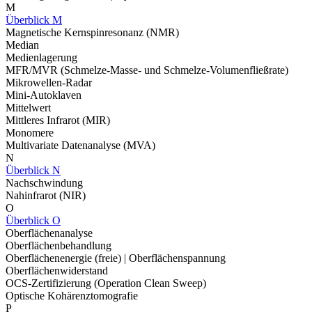
M
Überblick M
Magnetische Kernspinresonanz (NMR)
Median
Medienlagerung
MFR/MVR (Schmelze-Masse- und Schmelze-Volumenfließrate)
Mikrowellen-Radar
Mini-Autoklaven
Mittelwert
Mittleres Infrarot (MIR)
Monomere
Multivariate Datenanalyse (MVA)
N
Überblick N
Nachschwindung
Nahinfrarot (NIR)
O
Überblick O
Oberflächenanalyse
Oberflächenbehandlung
Oberflächenenergie (freie) | Oberflächenspannung
Oberflächenwiderstand
OCS-Zertifizierung (Operation Clean Sweep)
Optische Kohärenztomografie
P