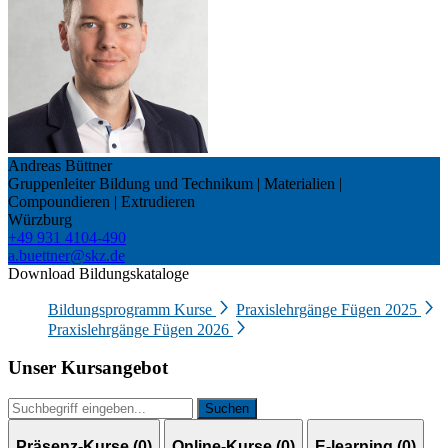
Andreas Büttner
Gruppenleiter Bildung und Technikum | Materialien |
Compoundieren | Extrudieren
Würzburg
+49 931 4104-490
a.buettner@skz.de
Download Bildungskataloge
Bildungsprogramm Kurse
Praxislehrgänge Fügen 2025
Praxislehrgänge Fügen 2026
Unser Kursangebot
Suchen
Präsenz-Kurse (
0
)
Online-Kurse (
0
)
E-learning (
0
)