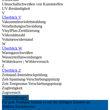
Ultraschallschweißen von Kunststoffen
UV-Beständigkeit
V
Überblick V
Vakuumultraviolettstrahlung
Verarbeitungsschwindung
VinylPlus-Zertifizierung
Viskositätszahl
Volumenwiderstand
W
Überblick W
Warmgasschweißen
Wasserstoffanwendungen
Wöhlerkurve | Wöhlerversuch
Z
Überblick Z
Zeitstand-Innendruckprüfung
Zeit-Spannung-Verschiebungsprinzip
Zeit-Temperatur-Verschiebungsprinzip
Zugfestigkeit
Zugversuch
Veranstaltungen
Für gute Produkte kommt es auf die richtigen Zutaten an.
Mathias Ruckdeschel