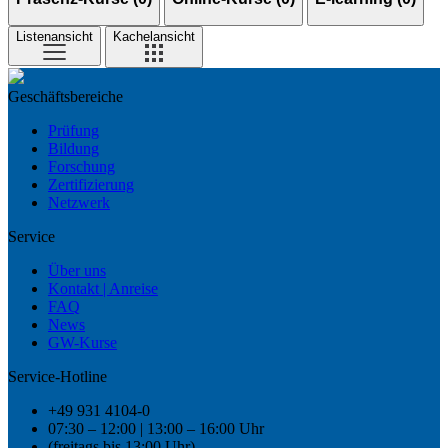
Listenansicht
Kachelansicht
Geschäftsbereiche
Prüfung
Bildung
Forschung
Zertifizierung
Netzwerk
Service
Über uns
Kontakt | Anreise
FAQ
News
GW-Kurse
Service-Hotline
+49 931 4104-0
07:30 – 12:00 | 13:00 – 16:00 Uhr
(freitags bis 13:00 Uhr)