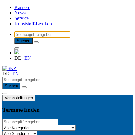
Karriere
News
Service
Kunststoff-Lexikon
Suchen
DE
|
EN
DE
|
EN
Suchen
Veranstaltungen
Termine finden