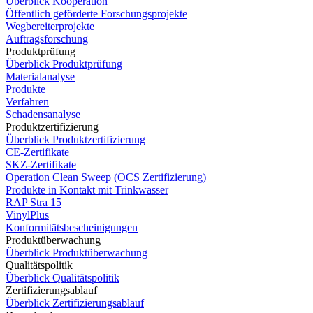
Überblick Kooperation
Öffentlich geförderte Forschungsprojekte
Wegbereiterprojekte
Auftragsforschung
Produktprüfung
Überblick Produktprüfung
Materialanalyse
Produkte
Verfahren
Schadensanalyse
Produktzertifizierung
Überblick Produktzertifizierung
CE-Zertifikate
SKZ-Zertifikate
Operation Clean Sweep (OCS Zertifizierung)
Produkte in Kontakt mit Trinkwasser
RAP Stra 15
VinylPlus
Konformitätsbescheinigungen
Produktüberwachung
Überblick Produktüberwachung
Qualitätspolitik
Überblick Qualitätspolitik
Zertifizierungsablauf
Überblick Zertifizierungsablauf