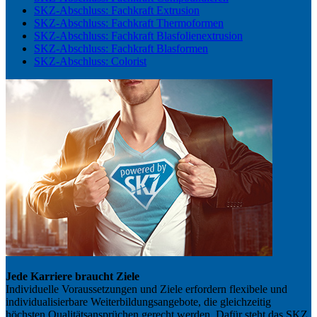
SKZ-Abschluss: Fachkraft Extrusion
SKZ-Abschluss: Fachkraft Thermoformen
SKZ-Abschluss: Fachkraft Blasfolienextrusion
SKZ-Abschluss: Fachkraft Blasformen
SKZ-Abschluss: Colorist
Jede Karriere braucht Ziele
Individuelle Voraussetzungen und Ziele erfordern flexibele und
individualisierbare Weiterbildungsangebote, die gleichzeitig
höchsten Qualitätsansprüchen gerecht werden. Dafür steht das SKZ