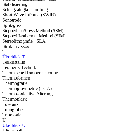
Stabilisierung
Schlagzähigkeitsprüfung
Short Wave Infrared (SWIR)
Sonotrode
Spritzguss
Stepped isoStress Method (SSM)
Stepped Isothermal Method (SIM)
Stereolithografie - SLA
Strukturviskos
T
Überblick T
Teilkristallin
Terahertz-Technik
Thermische Homogenisierung
Thermoformen
Thermografie
Thermogravimetrie (TGA)
Thermo-oxidative Alterung
Thermoplaste
Toleranz
Topografie
Tribologie
U
Überblick U
Ultraschall