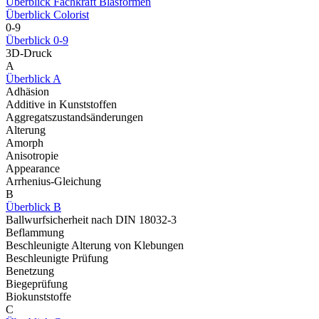
Überblick Fachkraft Blasformen
Überblick Colorist
0-9
Überblick 0-9
3D-Druck
A
Überblick A
Adhäsion
Additive in Kunststoffen
Aggregatszustandsänderungen
Alterung
Amorph
Anisotropie
Appearance
Arrhenius-Gleichung
B
Überblick B
Ballwurfsicherheit nach DIN 18032-3
Beflammung
Beschleunigte Alterung von Klebungen
Beschleunigte Prüfung
Benetzung
Biegeprüfung
Biokunststoffe
C