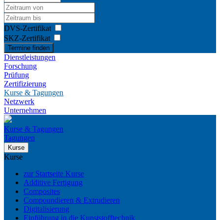
DVS-Zertifikat
SKZ-Zertifikat
Termine finden
Dienstleistungen
Forschung
Prüfung
Zertifizierung
Kurse & Tagungen
Netzwerk
Unternehmen
Kurse & Tagungen
Tagungen
Kurse
Kurse
zur Startseite Kurse
Additive Fertigung
Composites
Compoundieren & Extrudieren
Digitalisierung
Einführung in die Kunststofftechnik