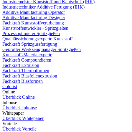
Industriemeister Kunststoff und Kautschuk (IHK)
Industrietechniker Additive Fertigung (IHK)
Additive Manufacturing Operator
Additive Manufacturing Designer
Fachkraft Kunststoffverarbeitung
Kunststoffentwickler - Spritzgießen
Prozessoptimierer Spritzgießen
Qualitätssicherungsexperte Kunststoff
Fachkraft Spritzgussfertigung
Geprüfter Werkzeugmanager Spritzgießen
Kunststoff-Materialexperte
Fachkraft Compoundieren
Fachkraft Extrusion
Fachkraft Thermoformen
Fachkraft Blasfolienextrusion
Fachkraft Blasformen
Colorist
Online
Überblick Online
Inhouse
Überblick Inhouse
Whitepaper
Überblick Whitepaper
Vorteile
Überblick Vorteile