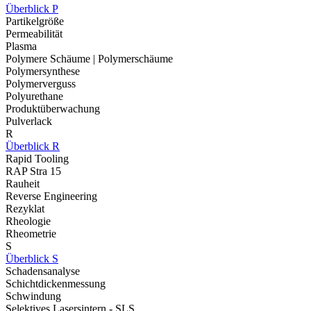
Überblick P
Partikelgröße
Permeabilität
Plasma
Polymere Schäume | Polymerschäume
Polymersynthese
Polymerverguss
Polyurethane
Produktüberwachung
Pulverlack
R
Überblick R
Rapid Tooling
RAP Stra 15
Rauheit
Reverse Engineering
Rezyklat
Rheologie
Rheometrie
S
Überblick S
Schadensanalyse
Schichtdickenmessung
Schwindung
Selektives Lasersintern - SLS