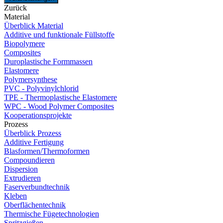
Zurück
Material
Überblick Material
Additive und funktionale Füllstoffe
Biopolymere
Composites
Duroplastische Formmassen
Elastomere
Polymersynthese
PVC - Polyvinylchlorid
TPE - Thermoplastische Elastomere
WPC - Wood Polymer Composites
Kooperationsprojekte
Prozess
Überblick Prozess
Additive Fertigung
Blasformen/Thermoformen
Compoundieren
Dispersion
Extrudieren
Faserverbundtechnik
Kleben
Oberflächentechnik
Thermische Fügetechnologien
Spritzgießen