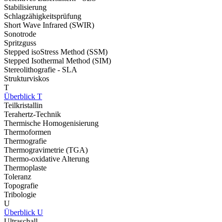
Stabilisierung
Schlagzähigkeitsprüfung
Short Wave Infrared (SWIR)
Sonotrode
Spritzguss
Stepped isoStress Method (SSM)
Stepped Isothermal Method (SIM)
Stereolithografie - SLA
Strukturviskos
T
Überblick T
Teilkristallin
Terahertz-Technik
Thermische Homogenisierung
Thermoformen
Thermografie
Thermogravimetrie (TGA)
Thermo-oxidative Alterung
Thermoplaste
Toleranz
Topografie
Tribologie
U
Überblick U
Ultraschall