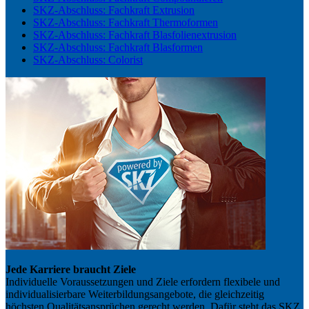
SKZ-Abschluss: Fachkraft Extrusion
SKZ-Abschluss: Fachkraft Thermoformen
SKZ-Abschluss: Fachkraft Blasfolienextrusion
SKZ-Abschluss: Fachkraft Blasformen
SKZ-Abschluss: Colorist
Jede Karriere braucht Ziele
Individuelle Voraussetzungen und Ziele erfordern flexibele und
individualisierbare Weiterbildungsangebote, die gleichzeitig
höchsten Qualitätsansprüchen gerecht werden. Dafür steht das SKZ