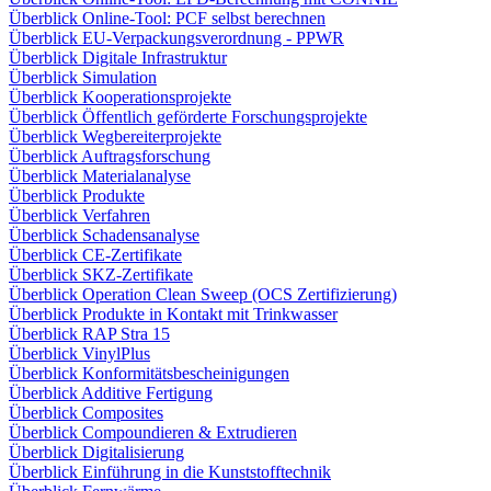
Überblick Online-Tool: PCF selbst berechnen
Überblick EU-Verpackungsverordnung - PPWR
Überblick Digitale Infrastruktur
Überblick Simulation
Überblick Kooperationsprojekte
Überblick Öffentlich geförderte Forschungsprojekte
Überblick Wegbereiterprojekte
Überblick Auftragsforschung
Überblick Materialanalyse
Überblick Produkte
Überblick Verfahren
Überblick Schadensanalyse
Überblick CE-Zertifikate
Überblick SKZ-Zertifikate
Überblick Operation Clean Sweep (OCS Zertifizierung)
Überblick Produkte in Kontakt mit Trinkwasser
Überblick RAP Stra 15
Überblick VinylPlus
Überblick Konformitätsbescheinigungen
Überblick Additive Fertigung
Überblick Composites
Überblick Compoundieren & Extrudieren
Überblick Digitalisierung
Überblick Einführung in die Kunststofftechnik