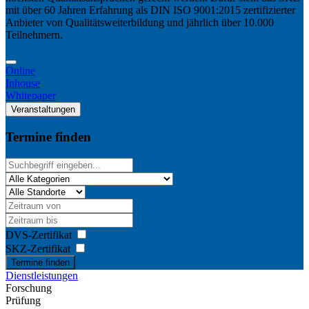
mit über 60 Jahren Erfahrung als DIN ISO 9001:2015 zertifizierter
Anbieter von Qualitätsweiterbildung und jährlich über 10.000
Teilnehmern.
Online
Inhouse
Whitepaper
Veranstaltungen
Termine finden
DVS-Zertifikat
SKZ-Zertifikat
Termine finden
Dienstleistungen
Forschung
Prüfung