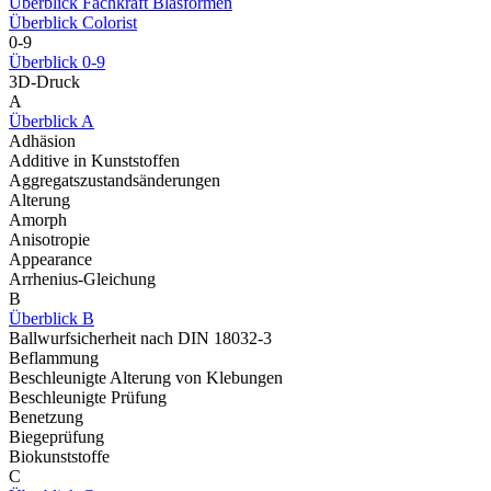
Überblick Fachkraft Blasformen
Überblick Colorist
0-9
Überblick 0-9
3D-Druck
A
Überblick A
Adhäsion
Additive in Kunststoffen
Aggregatszustandsänderungen
Alterung
Amorph
Anisotropie
Appearance
Arrhenius-Gleichung
B
Überblick B
Ballwurfsicherheit nach DIN 18032-3
Beflammung
Beschleunigte Alterung von Klebungen
Beschleunigte Prüfung
Benetzung
Biegeprüfung
Biokunststoffe
C