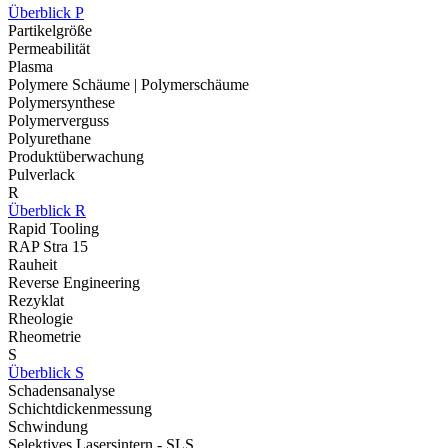
Überblick P
Partikelgröße
Permeabilität
Plasma
Polymere Schäume | Polymerschäume
Polymersynthese
Polymerverguss
Polyurethane
Produktüberwachung
Pulverlack
R
Überblick R
Rapid Tooling
RAP Stra 15
Rauheit
Reverse Engineering
Rezyklat
Rheologie
Rheometrie
S
Überblick S
Schadensanalyse
Schichtdickenmessung
Schwindung
Selektives Lasersintern - SLS