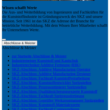
Wissen schafft Werte
Die Aus- und Weiterbildung von Ingenieuren und Fachkräften für
die Kunststoffindustrie ist Gründungszweck des SKZ und unsere
Mission. Seit 1961 ist das SKZ die Adresse der Branche für
betriebliche Weiterbildung. Mit dem Wissen Ihrer Mitarbeiter schafft
Ihr Unternehmen Werte.
Abschlüsse & Meister
Abschlüsse & Meister
zur Startseite Abschlüsse & Meister
Industriemeister Kunststoff und Kautschuk
Industrietechniker Additive Fertigung (IHK)
SKZ-Abschluss: Additive Manufacturing Operator
SKZ-Abschluss: Additive Manufacturing Designer
SKZ-Abschluss: Fachkraft Kunststoffverarbeitung
SKZ-Abschluss: Kunststoffentwickler Spritzgießen
SKZ-Abschluss: Prozessoptimierer Spritzgießen
SKZ-Abschluss: Qualitätssicherungsexperte Kunststoff
SKZ-Abschluss: Fachkraft Spritzgussfertigung
SKZ-Abschluss: Geprüfter Werkzeugmanager Spritzgießen
SKZ-Abschluss: Kunststoff-Materialexperte
SKZ-Abschluss: Fachkraft Compoundieren