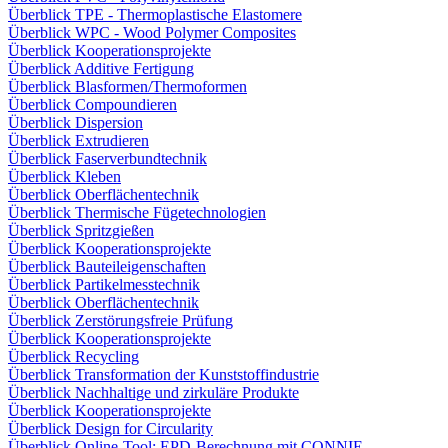
Überblick TPE - Thermoplastische Elastomere
Überblick WPC - Wood Polymer Composites
Überblick Kooperationsprojekte
Überblick Additive Fertigung
Überblick Blasformen/Thermoformen
Überblick Compoundieren
Überblick Dispersion
Überblick Extrudieren
Überblick Faserverbundtechnik
Überblick Kleben
Überblick Oberflächentechnik
Überblick Thermische Fügetechnologien
Überblick Spritzgießen
Überblick Kooperationsprojekte
Überblick Bauteileigenschaften
Überblick Partikelmesstechnik
Überblick Oberflächentechnik
Überblick Zerstörungsfreie Prüfung
Überblick Kooperationsprojekte
Überblick Recycling
Überblick Transformation der Kunststoffindustrie
Überblick Nachhaltige und zirkuläre Produkte
Überblick Kooperationsprojekte
Überblick Design for Circularity
Überblick Online-Tool: EPD-Berechnung mit CONNIE