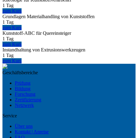
1 Tag
zum Kurs
Grundlagen Materialhandling von Kunststoffen
1 Tag
zum Kurs
Kunststoff-ABC für Quereinsteiger
1 Tag
zum Kurs
Instandhaltung von Extrusionswerkzeugen
1 Tag
zum Kurs
Geschäftsbereiche
Prüfung
Bildung
Forschung
Zertifizierung
Netzwerk
Service
Über uns
Kontakt | Anreise
FAQ