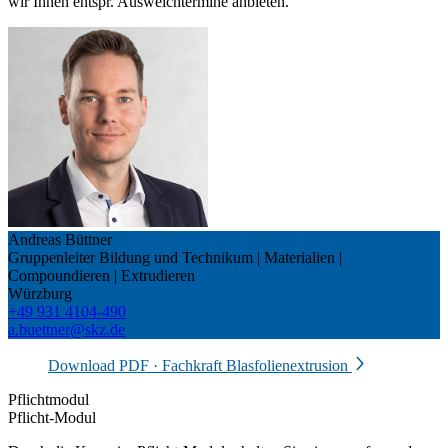
wir Ihnen entspr. Ausweich­termine anbieten.
Andreas Büttner
Gruppenleiter Bildung und Technikum | Materialien |
Compoundieren | Extrudieren
Würzburg
+49 931 4104-490
a.buettner@skz.de
Download PDF · Fachkraft Blasfolienextrusion
Pflichtmodul
Pflicht-Modul