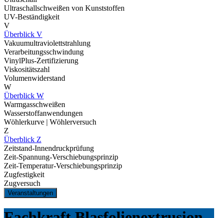
Ultraschallschweißen von Kunststoffen
UV-Beständigkeit
V
Überblick V
Vakuumultraviolettstrahlung
Verarbeitungsschwindung
VinylPlus-Zertifizierung
Viskositätszahl
Volumenwiderstand
W
Überblick W
Warmgasschweißen
Wasserstoffanwendungen
Wöhlerkurve | Wöhlerversuch
Z
Überblick Z
Zeitstand-Innendruckprüfung
Zeit-Spannung-Verschiebungsprinzip
Zeit-Temperatur-Verschiebungsprinzip
Zugfestigkeit
Zugversuch
Veranstaltungen
Fachkraft Blasfolienextrusion