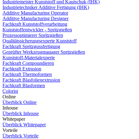
Industriemeister Kunststoff und Kautschuk (IHK)
Industrietechniker Additive Fertigung (IHK)
Additive Manufacturing Operator
Additive Manufacturing Designer
Fachkraft Kunststoffverarbeitung
Kunststoffentwickler - Spritzgießen
Prozessoptimierer Spritzgießen
Qualitätssicherungsexperte Kunststoff
Fachkraft Spritzgussfertigung
Geprüfter Werkzeugmanager Spritzgießen
Kunststoff-Materialexperte
Fachkraft Compoundieren
Fachkraft Extrusion
Fachkraft Thermoformen
Fachkraft Blasfolienextrusion
Fachkraft Blasformen
Colorist
Online
Überblick Online
Inhouse
Überblick Inhouse
Whitepaper
Überblick Whitepaper
Vorteile
Überblick Vorteile