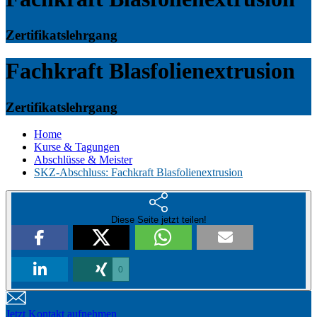
Zertifikatslehrgang
Fachkraft Blasfolienextrusion
Zertifikatslehrgang
Home
Kurse & Tagungen
Abschlüsse & Meister
SKZ-Abschluss: Fachkraft Blasfolienextrusion
Diese Seite jetzt teilen!
0
Jetzt Kontakt aufnehmen