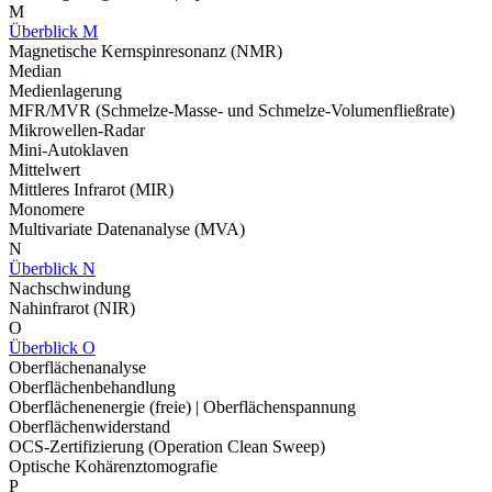
M
Überblick M
Magnetische Kernspinresonanz (NMR)
Median
Medienlagerung
MFR/MVR (Schmelze-Masse- und Schmelze-Volumenfließrate)
Mikrowellen-Radar
Mini-Autoklaven
Mittelwert
Mittleres Infrarot (MIR)
Monomere
Multivariate Datenanalyse (MVA)
N
Überblick N
Nachschwindung
Nahinfrarot (NIR)
O
Überblick O
Oberflächenanalyse
Oberflächenbehandlung
Oberflächenenergie (freie) | Oberflächenspannung
Oberflächenwiderstand
OCS-Zertifizierung (Operation Clean Sweep)
Optische Kohärenztomografie
P