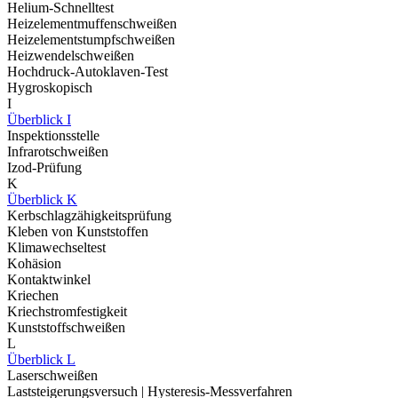
Helium-Schnelltest
Heizelementmuffenschweißen
Heizelementstumpfschweißen
Heizwendelschweißen
Hochdruck-Autoklaven-Test
Hygroskopisch
I
Überblick I
Inspektionsstelle
Infrarotschweißen
Izod-Prüfung
K
Überblick K
Kerbschlagzähigkeitsprüfung
Kleben von Kunststoffen
Klimawechseltest
Kohäsion
Kontaktwinkel
Kriechen
Kriechstromfestigkeit
Kunststoffschweißen
L
Überblick L
Laserschweißen
Laststeigerungsversuch | Hysteresis-Messverfahren