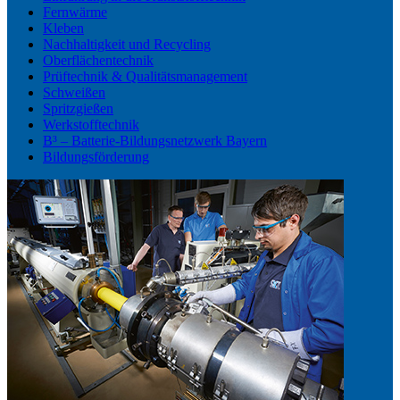
Fernwärme
Kleben
Nachhaltigkeit und Recycling
Oberflächentechnik
Prüftechnik & Qualitätsmanagement
Schweißen
Spritzgießen
Werkstofftechnik
B³ – Batterie-Bildungsnetzwerk Bayern
Bildungsförderung