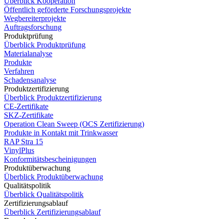
Überblick Kooperation
Öffentlich geförderte Forschungsprojekte
Wegbereiterprojekte
Auftragsforschung
Produktprüfung
Überblick Produktprüfung
Materialanalyse
Produkte
Verfahren
Schadensanalyse
Produktzertifizierung
Überblick Produktzertifizierung
CE-Zertifikate
SKZ-Zertifikate
Operation Clean Sweep (OCS Zertifizierung)
Produkte in Kontakt mit Trinkwasser
RAP Stra 15
VinylPlus
Konformitätsbescheinigungen
Produktüberwachung
Überblick Produktüberwachung
Qualitätspolitik
Überblick Qualitätspolitik
Zertifizierungsablauf
Überblick Zertifizierungsablauf