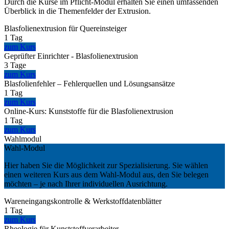
Durch die Kurse im Pflicht-Modul erhalten Sie einen umfassenden
Überblick in die Themenfelder der Extrusion.
Blasfolienextrusion für Quereinsteiger
1 Tag
zum Kurs
Geprüfter Einrichter - Blasfolienextrusion
3 Tage
zum Kurs
Blasfolienfehler – Fehlerquellen und Lösungsansätze
1 Tag
zum Kurs
Online-Kurs: Kunststoffe für die Blasfolienextrusion
1 Tag
zum Kurs
Wahlmodul
Wahl-Modul
Hier haben Sie die Möglichkeit zur Spezialisierung. Sie wählen
einen weiteren Kurs aus dem Wahl-Modul aus, den Sie belegen
möchten – je nach Ihrer individuellen Ausrichtung.
Wareneingangskontrolle & Werkstoffdatenblätter
1 Tag
zum Kurs
Rheologie für Kunststoffverarbeiter