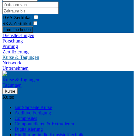
DVS-Zertifikat
SKZ-Zertifikat
Termine finden
Dienstleistungen
Forschung
Prüfung
Zertifizierung
Kurse & Tagungen
Netzwerk
Unternehmen
Kurse & Tagungen
Tagungen
Kurse
Kurse
zur Startseite Kurse
Additive Fertigung
Composites
Compoundieren & Extrudieren
Digitalisierung
Einführung in die Kunststofftechnik