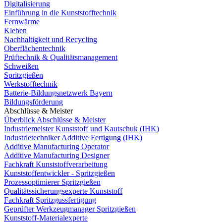
Digitalisierung
Einführung in die Kunststofftechnik
Fernwärme
Kleben
Nachhaltigkeit und Recycling
Oberflächentechnik
Prüftechnik & Qualitätsmanagement
Schweißen
Spritzgießen
Werkstofftechnik
Batterie-Bildungsnetzwerk Bayern
Bildungsförderung
Abschlüsse & Meister
Überblick Abschlüsse & Meister
Industriemeister Kunststoff und Kautschuk (IHK)
Industrietechniker Additive Fertigung (IHK)
Additive Manufacturing Operator
Additive Manufacturing Designer
Fachkraft Kunststoffverarbeitung
Kunststoffentwickler - Spritzgießen
Prozessoptimierer Spritzgießen
Qualitätssicherungsexperte Kunststoff
Fachkraft Spritzgussfertigung
Geprüfter Werkzeugmanager Spritzgießen
Kunststoff-Materialexperte