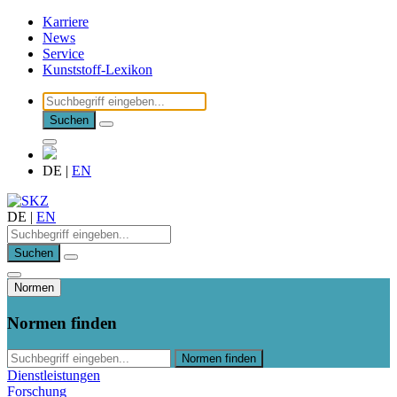
Karriere
News
Service
Kunststoff-Lexikon
Suchen
DE
|
EN
DE
|
EN
Suchen
Normen
Normen finden
Normen finden
Dienstleistungen
Forschung