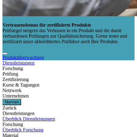
Vertrauensbonus für zertifizierte Produkte
Prüfsiegel steigern das Vertrauen in ein Produkt und die damit
verbundenen Prüfungen zur Qualitätssicherung. Gerne testet und
zertifiziert unser akkreditiertes Prüflabor auch Ihre Produkte.
Produktüberwachung
Dienstleistungen
Forschung
Prüfung
Zertifizierung
Kurse & Tagungen
Netzwerk
Unternehmen
Normen
Zurück
Dienstleistungen
Überblick Dienstleistungen
Forschung
Überblick Forschung
Material