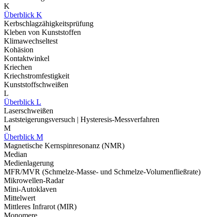
K
Überblick K
Kerbschlagzähigkeitsprüfung
Kleben von Kunststoffen
Klimawechseltest
Kohäsion
Kontaktwinkel
Kriechen
Kriechstromfestigkeit
Kunststoffschweißen
L
Überblick L
Laserschweißen
Laststeigerungsversuch | Hysteresis-Messverfahren
M
Überblick M
Magnetische Kernspinresonanz (NMR)
Median
Medienlagerung
MFR/MVR (Schmelze-Masse- und Schmelze-Volumenfließrate)
Mikrowellen-Radar
Mini-Autoklaven
Mittelwert
Mittleres Infrarot (MIR)
Monomere