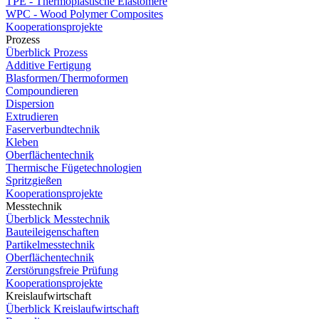
TPE - Thermoplastische Elastomere
WPC - Wood Polymer Composites
Kooperationsprojekte
Prozess
Überblick Prozess
Additive Fertigung
Blasformen/Thermoformen
Compoundieren
Dispersion
Extrudieren
Faserverbundtechnik
Kleben
Oberflächentechnik
Thermische Fügetechnologien
Spritzgießen
Kooperationsprojekte
Messtechnik
Überblick Messtechnik
Bauteileigenschaften
Partikelmesstechnik
Oberflächentechnik
Zerstörungsfreie Prüfung
Kooperationsprojekte
Kreislaufwirtschaft
Überblick Kreislaufwirtschaft