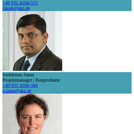
+49 931 4104-513
r.kroh@skz.de
Sashikiran Sama
Projektmanager | Bauprodukte
+49 931 4104-349
s.sama@skz.de