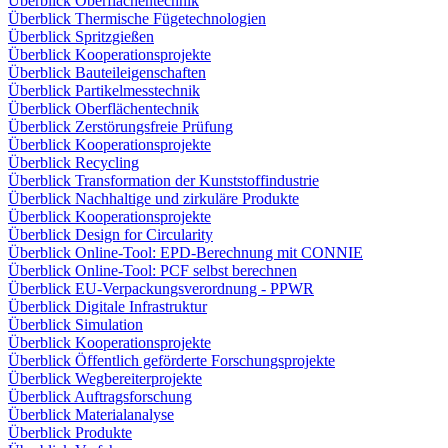
Überblick Oberflächentechnik
Überblick Thermische Fügetechnologien
Überblick Spritzgießen
Überblick Kooperationsprojekte
Überblick Bauteileigenschaften
Überblick Partikelmesstechnik
Überblick Oberflächentechnik
Überblick Zerstörungsfreie Prüfung
Überblick Kooperationsprojekte
Überblick Recycling
Überblick Transformation der Kunststoffindustrie
Überblick Nachhaltige und zirkuläre Produkte
Überblick Kooperationsprojekte
Überblick Design for Circularity
Überblick Online-Tool: EPD-Berechnung mit CONNIE
Überblick Online-Tool: PCF selbst berechnen
Überblick EU-Verpackungsverordnung - PPWR
Überblick Digitale Infrastruktur
Überblick Simulation
Überblick Kooperationsprojekte
Überblick Öffentlich geförderte Forschungsprojekte
Überblick Wegbereiterprojekte
Überblick Auftragsforschung
Überblick Materialanalyse
Überblick Produkte