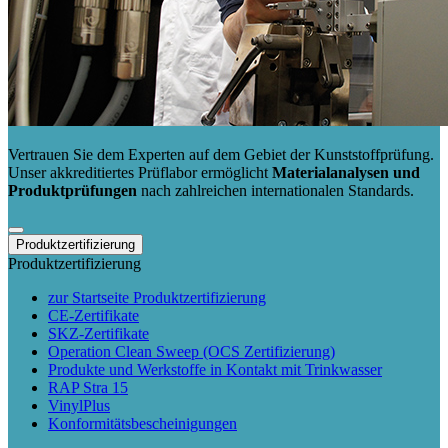
Vertrauen Sie dem Experten auf dem Gebiet der Kunststoffprüfung.
Unser akkreditiertes Prüflabor ermöglicht
Materialanalysen und
Produktprüfungen
nach zahlreichen internationalen Standards.
Produktzertifizierung
Produktzertifizierung
zur Startseite Produktzertifizierung
CE-Zertifikate
SKZ-Zertifikate
Operation Clean Sweep (OCS Zertifizierung)
Produkte und Werkstoffe in Kontakt mit Trinkwasser
RAP Stra 15
VinylPlus
Konformitätsbescheinigungen