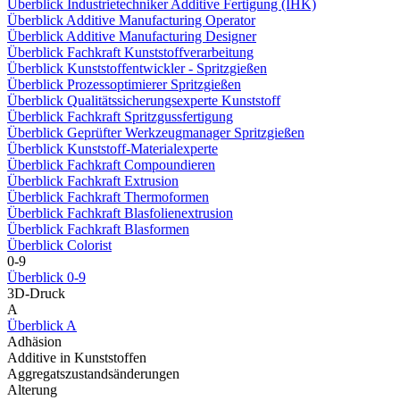
Überblick Industrietechniker Additive Fertigung (IHK)
Überblick Additive Manufacturing Operator
Überblick Additive Manufacturing Designer
Überblick Fachkraft Kunststoffverarbeitung
Überblick Kunststoffentwickler - Spritzgießen
Überblick Prozessoptimierer Spritzgießen
Überblick Qualitätssicherungsexperte Kunststoff
Überblick Fachkraft Spritzgussfertigung
Überblick Geprüfter Werkzeugmanager Spritzgießen
Überblick Kunststoff-Materialexperte
Überblick Fachkraft Compoundieren
Überblick Fachkraft Extrusion
Überblick Fachkraft Thermoformen
Überblick Fachkraft Blasfolienextrusion
Überblick Fachkraft Blasformen
Überblick Colorist
0-9
Überblick 0-9
3D-Druck
A
Überblick A
Adhäsion
Additive in Kunststoffen
Aggregatszustandsänderungen
Alterung