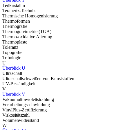
Überblick T
Teilkristallin
Terahertz-Technik
Thermische Homogenisierung
Thermoformen
Thermografie
Thermogravimetrie (TGA)
Thermo-oxidative Alterung
Thermoplaste
Toleranz
Topografie
Tribologie
U
Überblick U
Ultraschall
Ultraschallschweißen von Kunststoffen
UV-Beständigkeit
V
Überblick V
Vakuumultraviolettstrahlung
Verarbeitungsschwindung
VinylPlus-Zertifizierung
Viskositätszahl
Volumenwiderstand
W