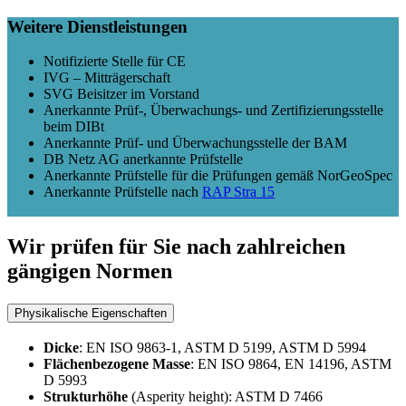
Weitere Dienstleistungen
Notifizierte Stelle für CE
IVG – Mitträgerschaft
SVG Beisitzer im Vorstand
Anerkannte Prüf-, Überwachungs- und Zertifizierungsstelle
beim DIBt
Anerkannte Prüf- und Überwachungsstelle der BAM
DB Netz AG anerkannte Prüfstelle
Anerkannte Prüfstelle für die Prüfungen gemäß NorGeoSpec
Anerkannte Prüfstelle nach
RAP Stra 15
Wir prüfen für Sie nach zahlreichen
gängigen Normen
Physikalische Eigenschaften
Dicke
: EN ISO 9863-1, ASTM D 5199, ASTM D 5994
Flächenbezogene Masse
: EN ISO 9864, EN 14196, ASTM
D 5993
Strukturhöhe
(Asperity height): ASTM D 7466