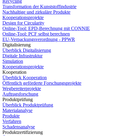
Recycling
Transformation der Kunststoffindustrie
Nachhaltige und zirkuläre Produkte
Kooperationsprojekte
Design for Circularity
Online-Tool: EPD-Berechnung mit CONNIE
Online-Tool: PCF selbst berechnen
EU-Verpackungsverordnung - PPWR
Digitalisierung
Überblick Digitalisierung
Digitale Infrastruktur
Simulation
Kooperationsprojekte
Kooperation
Überblick Kooperation
Öffentlich geförderte Forschungsprojekte
Wegbereiterprojekte
Auftragsforschung
Produktprüfung
Überblick Produktprüfung
Materialanalyse
Produkte
Verfahren
Schadensanalyse
Produktzertifizierung