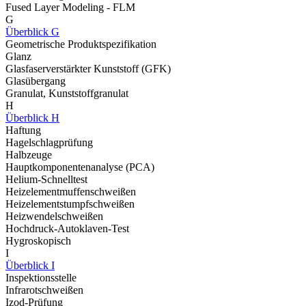
Fused Layer Modeling - FLM
G
Überblick G
Geometrische Produktspezifikation
Glanz
Glasfaserverstärkter Kunststoff (GFK)
Glasübergang
Granulat, Kunststoffgranulat
H
Überblick H
Haftung
Hagelschlagprüfung
Halbzeuge
Hauptkomponentenanalyse (PCA)
Helium-Schnelltest
Heizelementmuffenschweißen
Heizelementstumpfschweißen
Heizwendelschweißen
Hochdruck-Autoklaven-Test
Hygroskopisch
I
Überblick I
Inspektionsstelle
Infrarotschweißen
Izod-Prüfung