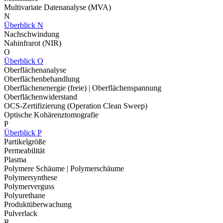
Multivariate Datenanalyse (MVA)
N
Überblick N
Nachschwindung
Nahinfrarot (NIR)
O
Überblick O
Oberflächenanalyse
Oberflächenbehandlung
Oberflächenenergie (freie) | Oberflächenspannung
Oberflächenwiderstand
OCS-Zertifizierung (Operation Clean Sweep)
Optische Kohärenztomografie
P
Überblick P
Partikelgröße
Permeabilität
Plasma
Polymere Schäume | Polymerschäume
Polymersynthese
Polymerverguss
Polyurethane
Produktüberwachung
Pulverlack
R