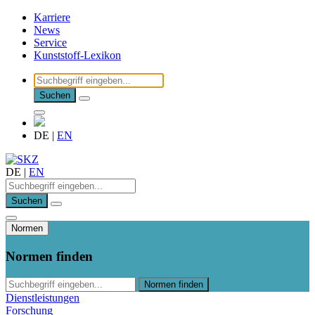
Karriere
News
Service
Kunststoff-Lexikon
Suchen
DE
|
EN
DE
|
EN
Suchen
Normen
Normen finden
Normen finden
Dienstleistungen
Forschung