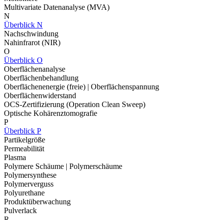
Multivariate Datenanalyse (MVA)
N
Überblick N
Nachschwindung
Nahinfrarot (NIR)
O
Überblick O
Oberflächenanalyse
Oberflächenbehandlung
Oberflächenenergie (freie) | Oberflächenspannung
Oberflächenwiderstand
OCS-Zertifizierung (Operation Clean Sweep)
Optische Kohärenztomografie
P
Überblick P
Partikelgröße
Permeabilität
Plasma
Polymere Schäume | Polymerschäume
Polymersynthese
Polymerverguss
Polyurethane
Produktüberwachung
Pulverlack
R