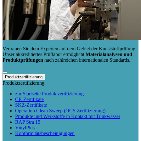
Vertrauen Sie dem Experten auf dem Gebiet der Kunststoffprüfung.
Unser akkreditiertes Prüflabor ermöglicht
Materialanalysen und
Produktprüfungen
nach zahlreichen internationalen Standards.
Produktzertifizierung
Produktzertifizierung
zur Startseite Produktzertifizierung
CE-Zertifikate
SKZ-Zertifikate
Operation Clean Sweep (OCS Zertifizierung)
Produkte und Werkstoffe in Kontakt mit Trinkwasser
RAP Stra 15
VinylPlus
Konformitätsbescheinigungen