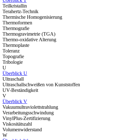
Überblick T
Teilkristallin
Terahertz-Technik
Thermische Homogenisierung
Thermoformen
Thermografie
Thermogravimetrie (TGA)
Thermo-oxidative Alterung
Thermoplaste
Toleranz
Topografie
Tribologie
U
Überblick U
Ultraschall
Ultraschallschweißen von Kunststoffen
UV-Beständigkeit
V
Überblick V
Vakuumultraviolettstrahlung
Verarbeitungsschwindung
VinylPlus-Zertifizierung
Viskositätszahl
Volumenwiderstand
W