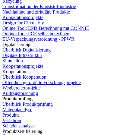
Recycling
Transformation der Kunststoffindustrie
Nachhaltige und zirkuläre Produkte
Kooperationsprojekte
Design for Circularity
Online-Tool: EPD-Berechnung mit CONNIE
Online-Tool: PCF selbst berechnen
EU-Verpackungsverordnung - PPWR
Digitalisierung
Überblick Digitalisierung
Digitale Infrastruktur
Simulation
Kooperationsprojekte
Kooperation
Überblick Kooperation
Öffentlich geförderte Forschungsprojekte
Wegbereiterprojekte
Auftragsforschung
Produktprüfung
Überblick Produktprüfung
Materialanalyse
Produkte
Verfahren
Schadensanalyse
Produktzertifizierung