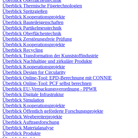
Überblick Oberflächentechnik
Überblick Thermische Fügetechnologien
Überblick Spritzgießen
Überblick Kooperationsprojekte
Überblick Bauteileigenschaften
Überblick Partikelmesstechnik
Überblick Oberflächentechnik
Überblick Zerstörungsfreie Prüfung
Überblick Kooperationsprojekte
Überblick Recycling
Überblick Transformation der Kunststoffindustrie
Überblick Nachhaltige und zirkuläre Produkte
Überblick Kooperationsprojekte
Überblick Design for Circularity
Überblick Online-Tool: EPD-Berechnung mit CONNIE
Überblick Online-Tool: PCF selbst berechnen
Überblick EU-Verpackungsverordnung - PPWR
Überblick Digitale Infrastruktur
Überblick Simulation
Überblick Kooperationsprojekte
Überblick Öffentlich geförderte Forschungsprojekte
Überblick Wegbereiterprojekte
Überblick Auftragsforschung
Überblick Materialanalyse
Überblick Produkte