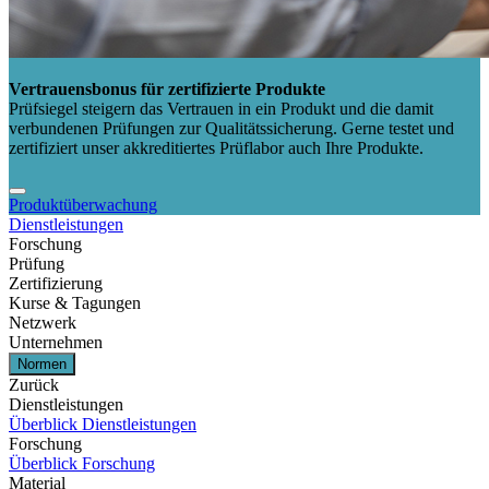
Vertrauensbonus für zertifizierte Produkte
Prüfsiegel steigern das Vertrauen in ein Produkt und die damit
verbundenen Prüfungen zur Qualitätssicherung. Gerne testet und
zertifiziert unser akkreditiertes Prüflabor auch Ihre Produkte.
Produktüberwachung
Dienstleistungen
Forschung
Prüfung
Zertifizierung
Kurse & Tagungen
Netzwerk
Unternehmen
Normen
Zurück
Dienstleistungen
Überblick Dienstleistungen
Forschung
Überblick Forschung
Material