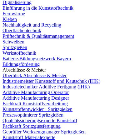
Digitalisierung
Einführung in die Kunststofftechnik
Fernwärme
Kleben
Nachhaltigkeit und Recycling
Oberflächentechnik
Prüftechnik & Qualitätsmanagement
Schweißen
Spritzgießen
Werkstofftechnik
Batterie-Bildungsnetzwerk Bayern
Bildungsförderung
Abschlüsse & Meister
Überblick Abschlüsse & Meister
Industriemeister Kunststoff und Kautschuk (IHK)
Industrietechniker Additive Fertigung (IHK)
Additive Manufacturing Operator
Additive Manufacturing Designer
Fachkraft Kunststoffverarbeitung
Kunststoffentwickler - Spritzgießen
Prozessoptimierer Spritzgießen
Qualitätssicherungsexperte Kunststoff
Fachkraft Spritzgussfertigung
Geprüfter Werkzeugmanager Spritzgießen
Kunststoff-Materialexperte