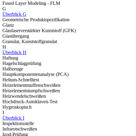
Fused Layer Modeling - FLM
G
Überblick G
Geometrische Produktspezifikation
Glanz
Glasfaserverstärkter Kunststoff (GFK)
Glasübergang
Granulat, Kunststoffgranulat
H
Überblick H
Haftung
Hagelschlagprüfung
Halbzeuge
Hauptkomponentenanalyse (PCA)
Helium-Schnelltest
Heizelementmuffenschweißen
Heizelementstumpfschweißen
Heizwendelschweißen
Hochdruck-Autoklaven-Test
Hygroskopisch
I
Überblick I
Inspektionsstelle
Infrarotschweißen
Izod-Prüfung