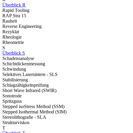
Überblick R
Rapid Tooling
RAP Stra 15
Rauheit
Reverse Engineering
Rezyklat
Rheologie
Rheometrie
S
Überblick S
Schadensanalyse
Schichtdickenmessung
Schwindung
Selektives Lasersintern - SLS
Stabilisierung
Schlagzähigkeitsprüfung
Short Wave Infrared (SWIR)
Sonotrode
Spritzguss
Stepped isoStress Method (SSM)
Stepped Isothermal Method (SIM)
Stereolithografie - SLA
Strukturviskos
T