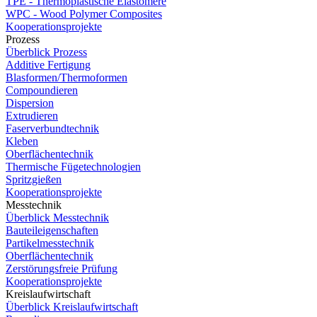
TPE - Thermoplastische Elastomere
WPC - Wood Polymer Composites
Kooperationsprojekte
Prozess
Überblick Prozess
Additive Fertigung
Blasformen/Thermoformen
Compoundieren
Dispersion
Extrudieren
Faserverbundtechnik
Kleben
Oberflächentechnik
Thermische Fügetechnologien
Spritzgießen
Kooperationsprojekte
Messtechnik
Überblick Messtechnik
Bauteileigenschaften
Partikelmesstechnik
Oberflächentechnik
Zerstörungsfreie Prüfung
Kooperationsprojekte
Kreislaufwirtschaft
Überblick Kreislaufwirtschaft