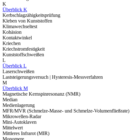
K
Überblick K
Kerbschlagzähigkeitsprüfung
Kleben von Kunststoffen
Klimawechseltest
Kohäsion
Kontaktwinkel
Kriechen
Kriechstromfestigkeit
Kunststoffschweißen
L
Überblick L
Laserschweißen
Laststeigerungsversuch | Hysteresis-Messverfahren
M
Überblick M
Magnetische Kernspinresonanz (NMR)
Median
Medienlagerung
MFR/MVR (Schmelze-Masse- und Schmelze-Volumenfließrate)
Mikrowellen-Radar
Mini-Autoklaven
Mittelwert
Mittleres Infrarot (MIR)
Monomere