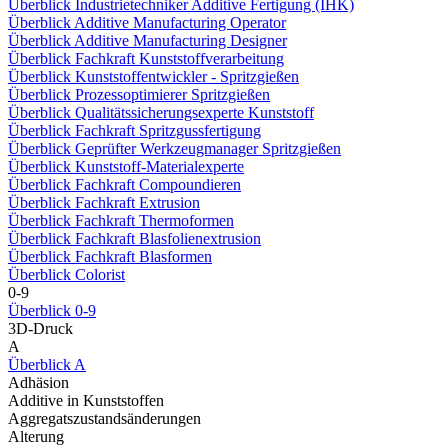
Überblick Industrietechniker Additive Fertigung (IHK)
Überblick Additive Manufacturing Operator
Überblick Additive Manufacturing Designer
Überblick Fachkraft Kunststoffverarbeitung
Überblick Kunststoffentwickler - Spritzgießen
Überblick Prozessoptimierer Spritzgießen
Überblick Qualitätssicherungsexperte Kunststoff
Überblick Fachkraft Spritzgussfertigung
Überblick Geprüfter Werkzeugmanager Spritzgießen
Überblick Kunststoff-Materialexperte
Überblick Fachkraft Compoundieren
Überblick Fachkraft Extrusion
Überblick Fachkraft Thermoformen
Überblick Fachkraft Blasfolienextrusion
Überblick Fachkraft Blasformen
Überblick Colorist
0-9
Überblick 0-9
3D-Druck
A
Überblick A
Adhäsion
Additive in Kunststoffen
Aggregatszustandsänderungen
Alterung