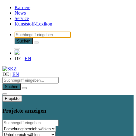
Karriere
News
Service
Kunststoff-Lexikon
Suchen
DE
|
EN
DE
|
EN
Suchen
Projekte
Projekte anzeigen