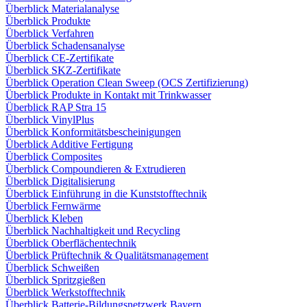
Überblick Materialanalyse
Überblick Produkte
Überblick Verfahren
Überblick Schadensanalyse
Überblick CE-Zertifikate
Überblick SKZ-Zertifikate
Überblick Operation Clean Sweep (OCS Zertifizierung)
Überblick Produkte in Kontakt mit Trinkwasser
Überblick RAP Stra 15
Überblick VinylPlus
Überblick Konformitätsbescheinigungen
Überblick Additive Fertigung
Überblick Composites
Überblick Compoundieren & Extrudieren
Überblick Digitalisierung
Überblick Einführung in die Kunststofftechnik
Überblick Fernwärme
Überblick Kleben
Überblick Nachhaltigkeit und Recycling
Überblick Oberflächentechnik
Überblick Prüftechnik & Qualitätsmanagement
Überblick Schweißen
Überblick Spritzgießen
Überblick Werkstofftechnik
Überblick Batterie-Bildungsnetzwerk Bayern