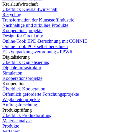
Kreislaufwirtschaft
Überblick Kreislaufwirtschaft
Recycling
Transformation der Kunststoffindustrie
Nachhaltige und zirkuläre Produkte
Kooperationsprojekte
Design for Circularity
Online-Tool: EPD-Berechnung mit CONNIE
Online-Tool: PCF selbst berechnen
EU-Verpackungsverordnung - PPWR
Digitalisierung
Überblick Digitalisierung
Digitale Infrastruktur
Simulation
Kooperationsprojekte
Kooperation
Überblick Kooperation
Öffentlich geförderte Forschungsprojekte
Wegbereiterprojekte
Auftragsforschung
Produktprüfung
Überblick Produktprüfung
Materialanalyse
Produkte
Verfahren