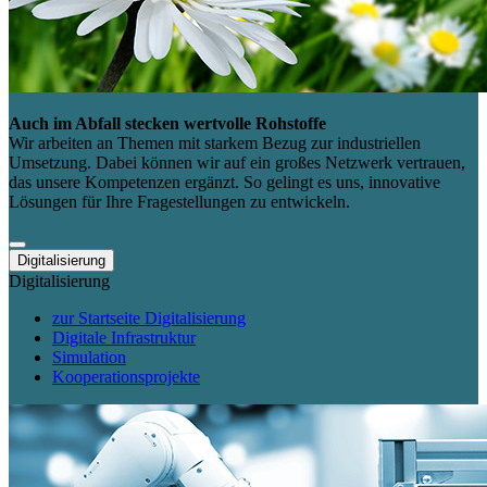
Auch im Abfall stecken wertvolle Rohstoffe
Wir arbeiten an Themen mit starkem Bezug zur industriellen
Umsetzung. Dabei können wir auf ein großes Netzwerk vertrauen,
das unsere Kompetenzen ergänzt. So gelingt es uns, innovative
Lösungen für Ihre Fragestellungen zu entwickeln.
Digitalisierung
Digitalisierung
zur Startseite Digitalisierung
Digitale Infrastruktur
Simulation
Kooperationsprojekte