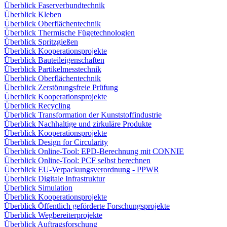
Überblick Faserverbundtechnik
Überblick Kleben
Überblick Oberflächentechnik
Überblick Thermische Fügetechnologien
Überblick Spritzgießen
Überblick Kooperationsprojekte
Überblick Bauteileigenschaften
Überblick Partikelmesstechnik
Überblick Oberflächentechnik
Überblick Zerstörungsfreie Prüfung
Überblick Kooperationsprojekte
Überblick Recycling
Überblick Transformation der Kunststoffindustrie
Überblick Nachhaltige und zirkuläre Produkte
Überblick Kooperationsprojekte
Überblick Design for Circularity
Überblick Online-Tool: EPD-Berechnung mit CONNIE
Überblick Online-Tool: PCF selbst berechnen
Überblick EU-Verpackungsverordnung - PPWR
Überblick Digitale Infrastruktur
Überblick Simulation
Überblick Kooperationsprojekte
Überblick Öffentlich geförderte Forschungsprojekte
Überblick Wegbereiterprojekte
Überblick Auftragsforschung