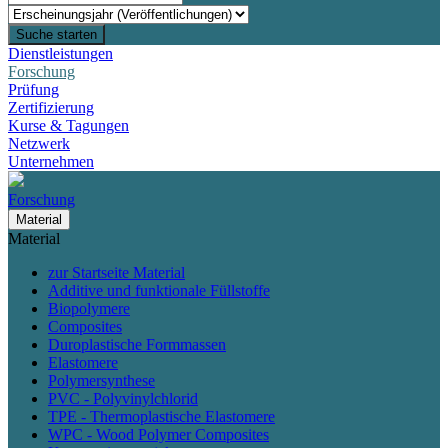
Suche starten
Dienstleistungen
Forschung
Prüfung
Zertifizierung
Kurse & Tagungen
Netzwerk
Unternehmen
Forschung
Material
Material
zur Startseite Material
Additive und funktionale Füllstoffe
Biopolymere
Composites
Duroplastische Formmassen
Elastomere
Polymersynthese
PVC - Polyvinylchlorid
TPE - Thermoplastische Elastomere
WPC - Wood Polymer Composites