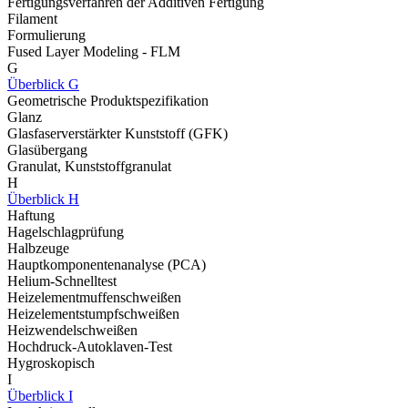
Fertigungsverfahren der Additiven Fertigung
Filament
Formulierung
Fused Layer Modeling - FLM
G
Überblick G
Geometrische Produktspezifikation
Glanz
Glasfaserverstärkter Kunststoff (GFK)
Glasübergang
Granulat, Kunststoffgranulat
H
Überblick H
Haftung
Hagelschlagprüfung
Halbzeuge
Hauptkomponentenanalyse (PCA)
Helium-Schnelltest
Heizelementmuffenschweißen
Heizelementstumpfschweißen
Heizwendelschweißen
Hochdruck-Autoklaven-Test
Hygroskopisch
I
Überblick I