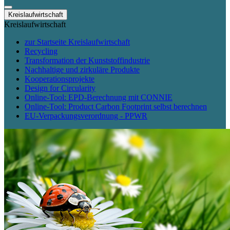
Kreislaufwirtschaft
Kreislaufwirtschaft
zur Startseite Kreislaufwirtschaft
Recycling
Transformation der Kunststoffindustrie
Nachhaltige und zirkuläre Produkte
Kooperationsprojekte
Design for Circularity
Online-Tool: EPD-Berechnung mit CONNIE
Online-Tool: Product Carbon Footprint selbst berechnen
EU-Verpackungsverordnung - PPWR