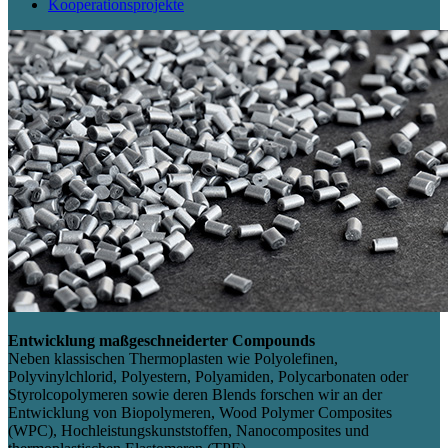
Kooperationsprojekte
Entwicklung maßgeschneiderter Compounds
Neben klassischen Thermoplasten wie Polyolefinen,
Polyvinylchlorid, Polyestern, Polyamiden, Polycarbonaten oder
Styrolcopolymeren sowie deren Blends forschen wir an der
Entwicklung von Biopolymeren, Wood Polymer Composites
(WPC), Hochleistungskunststoffen, Nanocomposites und