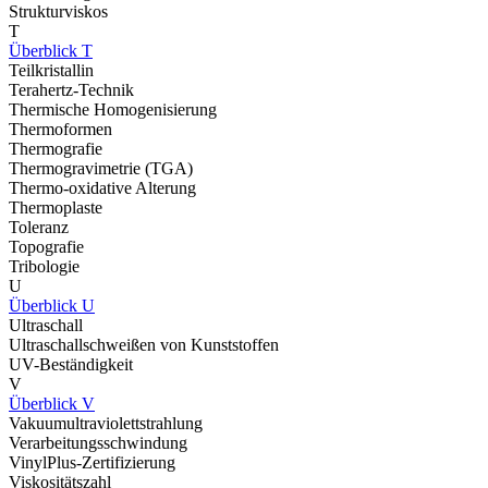
Strukturviskos
T
Überblick T
Teilkristallin
Terahertz-Technik
Thermische Homogenisierung
Thermoformen
Thermografie
Thermogravimetrie (TGA)
Thermo-oxidative Alterung
Thermoplaste
Toleranz
Topografie
Tribologie
U
Überblick U
Ultraschall
Ultraschallschweißen von Kunststoffen
UV-Beständigkeit
V
Überblick V
Vakuumultraviolettstrahlung
Verarbeitungsschwindung
VinylPlus-Zertifizierung
Viskositätszahl