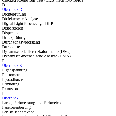
Cracked-Round Bar-Test (CRB) nach ISO 18489
D
Überblick D
Dichteprüfung
Dielektrische Analyse
Digital Light Processing - DLP
Dispergieren
Dispersion
Druckprüfung
Durchgangswiderstand
Duroplaste
Dynamische Differenzkalorimetrie (DSC)
Dynamisch-mechanische Analyse (DMA)
E
Überblick E
Eigenspannung
Elastomere
Epoxidharze
Ermüdung
Extrusion
F
Überblick F
Farbe, Farbmessung und Farbmetrik
Faserorientierung
Fehlstellendetektion