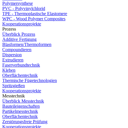
Polymersynthese
PVC - Polyvinylchlorid
TPE - Thermoplastische Elastomere
WPC - Wood Polymer Composites
Kooperationsprojekte
Prozess
Überblick Prozess
Additive Fertigung
Blasformen/Thermoformen
Compoundieren
Dispersion
Extrudieren
Faserverbundtechnik
Kleben
Oberflächentechnik
Thermische Fügetechnologien
Spritzgießen
Kooperationsprojekte
Messtechnik
Überblick Messtechnik
Bauteileigenschaften
Partikelmesstechnik
Oberflächentechnik
Zerstörungsfreie Prüfung
Kooperationsprojekte