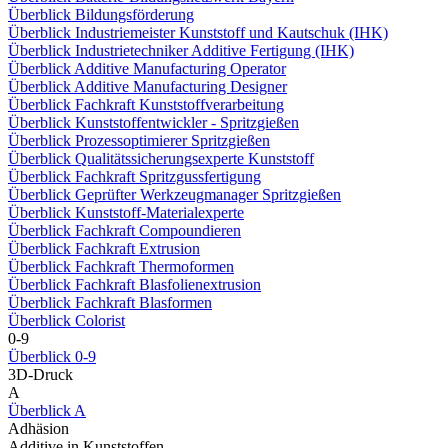
Überblick Bildungsförderung
Überblick Industriemeister Kunststoff und Kautschuk (IHK)
Überblick Industrietechniker Additive Fertigung (IHK)
Überblick Additive Manufacturing Operator
Überblick Additive Manufacturing Designer
Überblick Fachkraft Kunststoffverarbeitung
Überblick Kunststoffentwickler - Spritzgießen
Überblick Prozessoptimierer Spritzgießen
Überblick Qualitätssicherungsexperte Kunststoff
Überblick Fachkraft Spritzgussfertigung
Überblick Geprüfter Werkzeugmanager Spritzgießen
Überblick Kunststoff-Materialexperte
Überblick Fachkraft Compoundieren
Überblick Fachkraft Extrusion
Überblick Fachkraft Thermoformen
Überblick Fachkraft Blasfolienextrusion
Überblick Fachkraft Blasformen
Überblick Colorist
0-9
Überblick 0-9
3D-Druck
A
Überblick A
Adhäsion
Additive in Kunststoffen