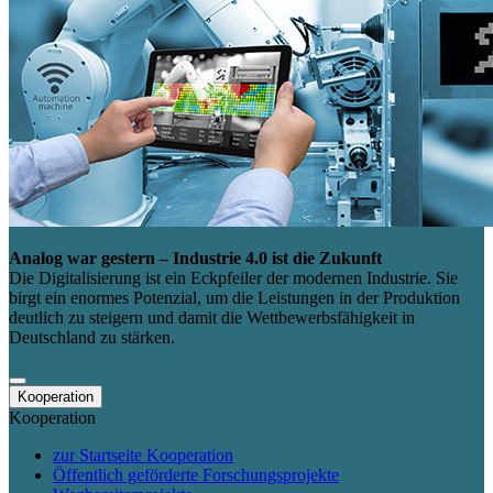
Analog war gestern – Industrie 4.0 ist die Zukunft
Die Digitalisierung ist ein Eckpfeiler der modernen Industrie. Sie
birgt ein enormes Potenzial, um die Leistungen in der Produktion
deutlich zu steigern und damit die Wettbewerbsfähigkeit in
Deutschland zu stärken.
Kooperation
Kooperation
zur Startseite Kooperation
Öffentlich geförderte Forschungsprojekte