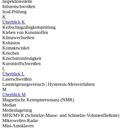
Inspektionsstelle
Infrarotschweißen
Izod-Prüfung
K
Überblick K
Kerbschlagzähigkeitsprüfung
Kleben von Kunststoffen
Klimawechseltest
Kohäsion
Kontaktwinkel
Kriechen
Kriechstromfestigkeit
Kunststoffschweißen
L
Überblick L
Laserschweißen
Laststeigerungsversuch | Hysteresis-Messverfahren
M
Überblick M
Magnetische Kernspinresonanz (NMR)
Median
Medienlagerung
MFR/MVR (Schmelze-Masse- und Schmelze-Volumenfließrate)
Mikrowellen-Radar
Mini-Autoklaven