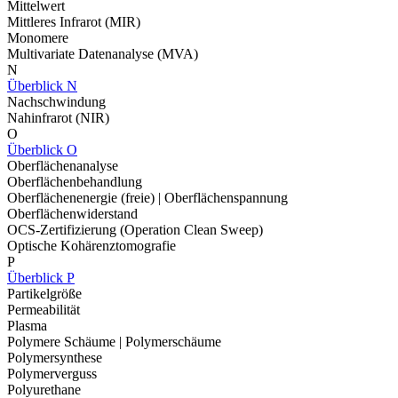
Mittelwert
Mittleres Infrarot (MIR)
Monomere
Multivariate Datenanalyse (MVA)
N
Überblick N
Nachschwindung
Nahinfrarot (NIR)
O
Überblick O
Oberflächenanalyse
Oberflächenbehandlung
Oberflächenenergie (freie) | Oberflächenspannung
Oberflächenwiderstand
OCS-Zertifizierung (Operation Clean Sweep)
Optische Kohärenztomografie
P
Überblick P
Partikelgröße
Permeabilität
Plasma
Polymere Schäume | Polymerschäume
Polymersynthese
Polymerverguss
Polyurethane