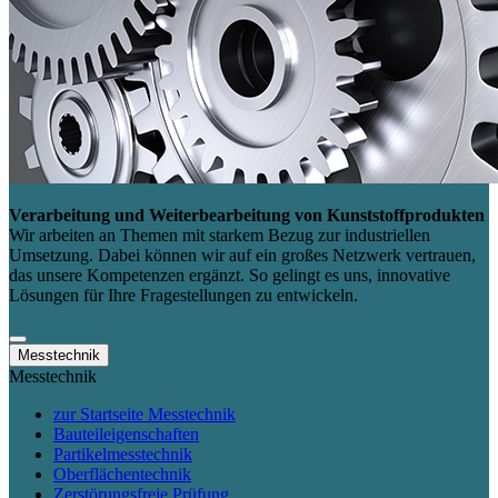
Verarbeitung und Weiterbearbeitung von Kunststoffprodukten
Wir arbeiten an Themen mit starkem Bezug zur industriellen
Umsetzung. Dabei können wir auf ein großes Netzwerk vertrauen,
das unsere Kompetenzen ergänzt. So gelingt es uns, innovative
Lösungen für Ihre Fragestellungen zu entwickeln.
Messtechnik
Messtechnik
zur Startseite Messtechnik
Bauteileigenschaften
Partikelmesstechnik
Oberflächentechnik
Zerstörungsfreie Prüfung