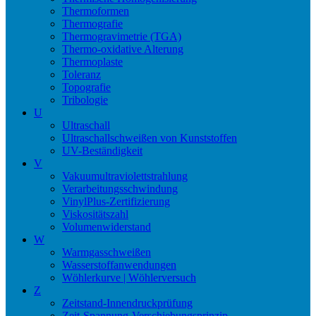
Thermoformen
Thermografie
Thermogravimetrie (TGA)
Thermo-oxidative Alterung
Thermoplaste
Toleranz
Topografie
Tribologie
U
Ultraschall
Ultraschallschweißen von Kunststoffen
UV-Beständigkeit
V
Vakuumultraviolettstrahlung
Verarbeitungsschwindung
VinylPlus-Zertifizierung
Viskositätszahl
Volumenwiderstand
W
Warmgasschweißen
Wasserstoffanwendungen
Wöhlerkurve | Wöhlerversuch
Z
Zeitstand-Innendruckprüfung
Zeit-Spannung-Verschiebungsprinzip