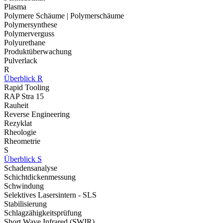
Plasma
Polymere Schäume | Polymerschäume
Polymersynthese
Polymerverguss
Polyurethane
Produktüberwachung
Pulverlack
R
Überblick R
Rapid Tooling
RAP Stra 15
Rauheit
Reverse Engineering
Rezyklat
Rheologie
Rheometrie
S
Überblick S
Schadensanalyse
Schichtdickenmessung
Schwindung
Selektives Lasersintern - SLS
Stabilisierung
Schlagzähigkeitsprüfung
Short Wave Infrared (SWIR)