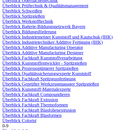
Überblick Oberflächentechnik
Überblick Prüftechnik & Qualitätsmanagement
Überblick Schweißen
Überblick Spritzgießen
Überblick Werkstofftechnik
Überblick Batterie-Bildungsnetzwerk Bayern
Überblick Bildungsförderung
Überblick Industriemeister Kunststoff und Kautschuk (IHK)
Überblick Industrietechniker Additive Fertigung (IHK)
Überblick Additive Manufacturing Operator
Überblick Additive Manufacturing Designer
Überblick Fachkraft Kunststoffverarbeitung
Überblick Kunststoffentwickler - Spritzgießen
Überblick Prozessoptimierer Spritzgießen
Überblick Qualitätssicherungsexperte Kunststoff
Überblick Fachkraft Spritzgussfertigung
Überblick Geprüfter Werkzeugmanager Spritzgießen
Überblick Kunststoff-Materialexperte
Überblick Fachkraft Compoundieren
Überblick Fachkraft Extrusion
Überblick Fachkraft Thermoformen
Überblick Fachkraft Blasfolienextrusion
Überblick Fachkraft Blasformen
Überblick Colorist
0-9