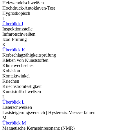
Heizwendelschweißen
Hochdruck-Autoklaven-Test
Hygroskopisch
I
Überblick I
Inspektionsstelle
Infrarotschweißen
Izod-Prüfung
K
Überblick K
Kerbschlagzähigkeitsprüfung
Kleben von Kunststoffen
Klimawechseltest
Kohäsion
Kontaktwinkel
Kriechen
Kriechstromfestigkeit
Kunststoffschweißen
L
Überblick L
Laserschweißen
Laststeigerungsversuch | Hysteresis-Messverfahren
M
Überblick M
Magnetische Kernspinresonanz (NMR)