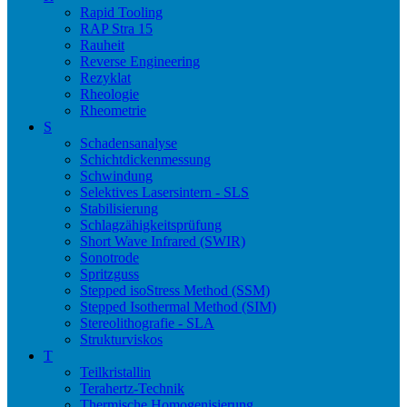
Rapid Tooling
RAP Stra 15
Rauheit
Reverse Engineering
Rezyklat
Rheologie
Rheometrie
S
Schadensanalyse
Schichtdickenmessung
Schwindung
Selektives Lasersintern - SLS
Stabilisierung
Schlagzähigkeitsprüfung
Short Wave Infrared (SWIR)
Sonotrode
Spritzguss
Stepped isoStress Method (SSM)
Stepped Isothermal Method (SIM)
Stereolithografie - SLA
Strukturviskos
T
Teilkristallin
Terahertz-Technik
Thermische Homogenisierung