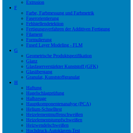
Extrusion
F
Farbe, Farbmessung und Farbmetrik
Faserorientierung
Fehlstellendetektion
Fertigungsverfahren der Additiven Fertigung
Filament
Formulierung
Fused Layer Modeling - FLM
G
Geometrische Produktspezifikation
Glanz
Glasfaserverstärkter Kunststoff (GFK)
Glasübergang
Granulat, Kunststoffgranulat
H
Haftung
Hagelschlagprüfung
Halbzeuge
Hauptkomponentenanalyse (PCA)
Helium-Schnelltest
Heizelementmuffenschweißen
Heizelementstumpfschweißen
Heizwendelschweißen
Hochdruck-Autoklaven-Test