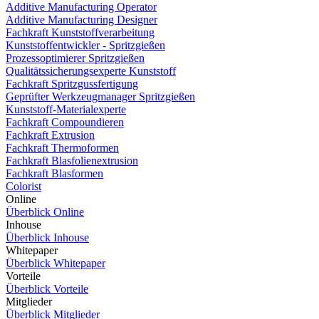
Additive Manufacturing Operator
Additive Manufacturing Designer
Fachkraft Kunststoffverarbeitung
Kunststoffentwickler - Spritzgießen
Prozessoptimierer Spritzgießen
Qualitätssicherungsexperte Kunststoff
Fachkraft Spritzgussfertigung
Geprüfter Werkzeugmanager Spritzgießen
Kunststoff-Materialexperte
Fachkraft Compoundieren
Fachkraft Extrusion
Fachkraft Thermoformen
Fachkraft Blasfolienextrusion
Fachkraft Blasformen
Colorist
Online
Überblick Online
Inhouse
Überblick Inhouse
Whitepaper
Überblick Whitepaper
Vorteile
Überblick Vorteile
Mitglieder
Überblick Mitglieder