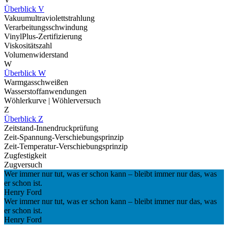
Überblick V
Vakuumultraviolettstrahlung
Verarbeitungsschwindung
VinylPlus-Zertifizierung
Viskositätszahl
Volumenwiderstand
W
Überblick W
Warmgasschweißen
Wasserstoffanwendungen
Wöhlerkurve | Wöhlerversuch
Z
Überblick Z
Zeitstand-Innendruckprüfung
Zeit-Spannung-Verschiebungsprinzip
Zeit-Temperatur-Verschiebungsprinzip
Zugfestigkeit
Zugversuch
Wer immer nur tut, was er schon kann – bleibt immer nur das, was
er schon ist.
Henry Ford
Wer immer nur tut, was er schon kann – bleibt immer nur das, was
er schon ist.
Henry Ford