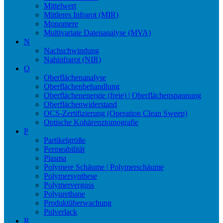
Mittelwert
Mittleres Infrarot (MIR)
Monomere
Multivariate Datenanalyse (MVA)
N
Nachschwindung
Nahinfrarot (NIR)
O
Oberflächenanalyse
Oberflächenbehandlung
Oberflächenenergie (freie) | Oberflächenspannung
Oberflächenwiderstand
OCS-Zertifizierung (Operation Clean Sweep)
Optische Kohärenztomografie
P
Partikelgröße
Permeabilität
Plasma
Polymere Schäume | Polymerschäume
Polymersynthese
Polymerverguss
Polyurethane
Produktüberwachung
Pulverlack
R