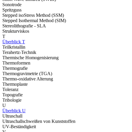
Sonotrode
Spritzguss
Stepped isoStress Method (SSM)
Stepped Isothermal Method (SIM)
Stereolithografie - SLA
Strukturviskos
T
Überblick T
Teilkristallin
Terahertz-Technik
Thermische Homogenisierung
Thermoformen
Thermografie
Thermogravimetrie (TGA)
Thermo-oxidative Alterung
Thermoplaste
Toleranz
Topografie
Tribologie
U
Überblick U
Ultraschall
Ultraschallschweißen von Kunststoffen
UV-Beständigkeit
V