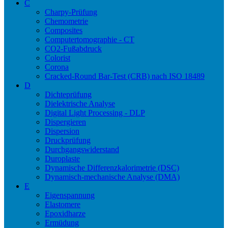
C
Charpy-Prüfung
Chemometrie
Composites
Computertomographie - CT
CO2-Fußabdruck
Colorist
Corona
Cracked-Round Bar-Test (CRB) nach ISO 18489
D
Dichteprüfung
Dielektrische Analyse
Digital Light Processing - DLP
Dispergieren
Dispersion
Druckprüfung
Durchgangswiderstand
Duroplaste
Dynamische Differenzkalorimetrie (DSC)
Dynamisch-mechanische Analyse (DMA)
E
Eigenspannung
Elastomere
Epoxidharze
Ermüdung