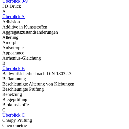
Überblick 0-9
3D-Druck
A
Überblick A
Adhäsion
Additive in Kunststoffen
Aggregatszustandsänderungen
Alterung
Amorph
Anisotropie
Appearance
Arrhenius-Gleichung
B
Überblick B
Ballwurfsicherheit nach DIN 18032-3
Beflammung
Beschleunigte Alterung von Klebungen
Beschleunigte Prüfung
Benetzung
Biegeprüfung
Biokunststoffe
C
Überblick C
Charpy-Prüfung
Chemometrie