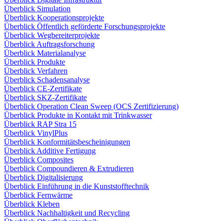
Überblick Simulation
Überblick Kooperationsprojekte
Überblick Öffentlich geförderte Forschungsprojekte
Überblick Wegbereiterprojekte
Überblick Auftragsforschung
Überblick Materialanalyse
Überblick Produkte
Überblick Verfahren
Überblick Schadensanalyse
Überblick CE-Zertifikate
Überblick SKZ-Zertifikate
Überblick Operation Clean Sweep (OCS Zertifizierung)
Überblick Produkte in Kontakt mit Trinkwasser
Überblick RAP Stra 15
Überblick VinylPlus
Überblick Konformitätsbescheinigungen
Überblick Additive Fertigung
Überblick Composites
Überblick Compoundieren & Extrudieren
Überblick Digitalisierung
Überblick Einführung in die Kunststofftechnik
Überblick Fernwärme
Überblick Kleben
Überblick Nachhaltigkeit und Recycling