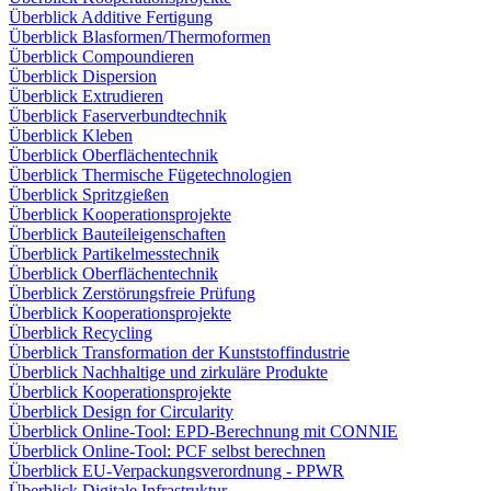
Überblick Additive Fertigung
Überblick Blasformen/Thermoformen
Überblick Compoundieren
Überblick Dispersion
Überblick Extrudieren
Überblick Faserverbundtechnik
Überblick Kleben
Überblick Oberflächentechnik
Überblick Thermische Fügetechnologien
Überblick Spritzgießen
Überblick Kooperationsprojekte
Überblick Bauteileigenschaften
Überblick Partikelmesstechnik
Überblick Oberflächentechnik
Überblick Zerstörungsfreie Prüfung
Überblick Kooperationsprojekte
Überblick Recycling
Überblick Transformation der Kunststoffindustrie
Überblick Nachhaltige und zirkuläre Produkte
Überblick Kooperationsprojekte
Überblick Design for Circularity
Überblick Online-Tool: EPD-Berechnung mit CONNIE
Überblick Online-Tool: PCF selbst berechnen
Überblick EU-Verpackungsverordnung - PPWR
Überblick Digitale Infrastruktur