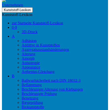
Unternehmen
Kunststoff-Lexikon
Kunststoff-Lexikon
zur Startseite Kunststoff-Lexikon
0-9
3D-Druck
A
Adhäsion
Additive in Kunststoffen
Aggregatszustandsänderungen
Alterung
Amorph
Anisotropie
Appearance
Arrhenius-Gleichung
B
Ballwurfsicherheit nach DIN 18032-3
Beflammung
Beschleunigte Alterung von Klebungen
Beschleunigte Prüfung
Benetzung
Biegeprüfung
Biokunststoffe