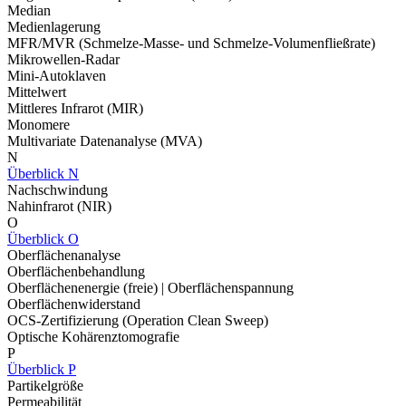
Median
Medienlagerung
MFR/MVR (Schmelze-Masse- und Schmelze-Volumenfließrate)
Mikrowellen-Radar
Mini-Autoklaven
Mittelwert
Mittleres Infrarot (MIR)
Monomere
Multivariate Datenanalyse (MVA)
N
Überblick N
Nachschwindung
Nahinfrarot (NIR)
O
Überblick O
Oberflächenanalyse
Oberflächenbehandlung
Oberflächenenergie (freie) | Oberflächenspannung
Oberflächenwiderstand
OCS-Zertifizierung (Operation Clean Sweep)
Optische Kohärenztomografie
P
Überblick P
Partikelgröße
Permeabilität