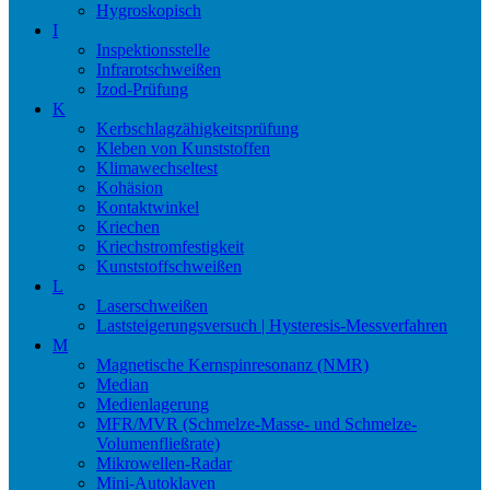
Hygroskopisch
I
Inspektionsstelle
Infrarotschweißen
Izod-Prüfung
K
Kerbschlagzähigkeitsprüfung
Kleben von Kunststoffen
Klimawechseltest
Kohäsion
Kontaktwinkel
Kriechen
Kriechstromfestigkeit
Kunststoffschweißen
L
Laserschweißen
Laststeigerungsversuch | Hysteresis-Messverfahren
M
Magnetische Kernspinresonanz (NMR)
Median
Medienlagerung
MFR/MVR (Schmelze-Masse- und Schmelze-
Volumenfließrate)
Mikrowellen-Radar
Mini-Autoklaven