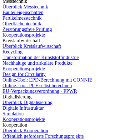
Messtechnik
Überblick Messtechnik
Bauteileigenschaften
Partikelmesstechnik
Oberflächentechnik
Zerstörungsfreie Prüfung
Kooperationsprojekte
Kreislaufwirtschaft
Überblick Kreislaufwirtschaft
Recycling
Transformation der Kunststoffindustrie
Nachhaltige und zirkuläre Produkte
Kooperationsprojekte
Design for Circularity
Online-Tool: EPD-Berechnung mit CONNIE
Online-Tool: PCF selbst berechnen
EU-Verpackungsverordnung - PPWR
Digitalisierung
Überblick Digitalisierung
Digitale Infrastruktur
Simulation
Kooperationsprojekte
Kooperation
Überblick Kooperation
Öffentlich geförderte Forschungsprojekte