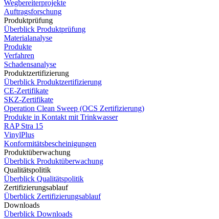
Wegbereiterprojekte
Auftragsforschung
Produktprüfung
Überblick Produktprüfung
Materialanalyse
Produkte
Verfahren
Schadensanalyse
Produktzertifizierung
Überblick Produktzertifizierung
CE-Zertifikate
SKZ-Zertifikate
Operation Clean Sweep (OCS Zertifizierung)
Produkte in Kontakt mit Trinkwasser
RAP Stra 15
VinylPlus
Konformitätsbescheinigungen
Produktüberwachung
Überblick Produktüberwachung
Qualitätspolitik
Überblick Qualitätspolitik
Zertifizierungsablauf
Überblick Zertifizierungsablauf
Downloads
Überblick Downloads