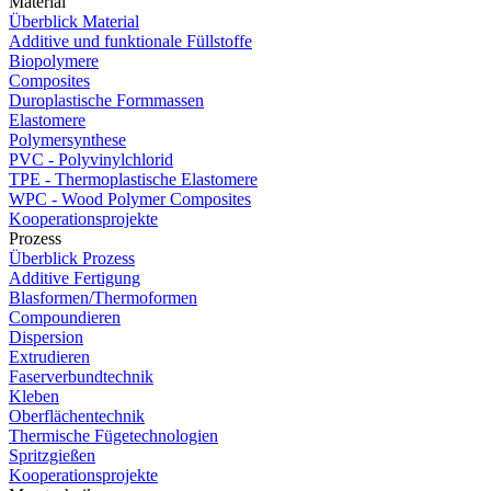
Material
Überblick Material
Additive und funktionale Füllstoffe
Biopolymere
Composites
Duroplastische Formmassen
Elastomere
Polymersynthese
PVC - Polyvinylchlorid
TPE - Thermoplastische Elastomere
WPC - Wood Polymer Composites
Kooperationsprojekte
Prozess
Überblick Prozess
Additive Fertigung
Blasformen/Thermoformen
Compoundieren
Dispersion
Extrudieren
Faserverbundtechnik
Kleben
Oberflächentechnik
Thermische Fügetechnologien
Spritzgießen
Kooperationsprojekte