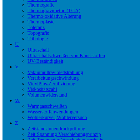
Thermografie
Thermogravimetrie (TGA)
Thermo-oxidative Alterung
Thermoplaste
Toleranz
Topografie
Tribologie
U
Ultraschall
Ultraschallschweißen von Kunststoffen
UV-Beständigkeit
V
Vakuumultraviolettstrahlung
Verarbeitungsschwindung
VinylPlus-Zertifizierung
Viskositätszahl
Volumenwiderstand
W
Warmgasschweißen
Wasserstoffanwendungen
Wöhlerkurve | Wöhlerversuch
Z
Zeitstand-Innendruckprüfung
Zeit-Spannung-Verschiebungsprinzip
Zeit-Temperatur-Verschiebungsprinzip