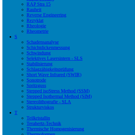
RAP Stra 15
Rauheit
Reverse Engineering
Rezyklat
Rheologie
Rheometrie
S
Schadensanalyse
Schichtdickenmessung
Schwindung
Selektives Lasersintern - SLS
Stabilisierung
Schlagzähigkeitsprüfung
Short Wave Infrared (SWIR)
Sonotrode
Spritzguss
Stepped isoStress Method (SSM)
Stepped Isothermal Method (SIM)
Stereolithografie - SLA
Strukturviskos
T
Teilkristallin
Terahertz-Technik
Thermische Homogenisierung
Thermoformen