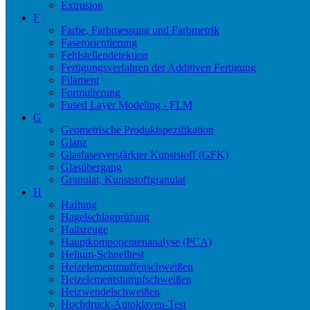
Extrusion
F
Farbe, Farbmessung und Farbmetrik
Faserorientierung
Fehlstellendetektion
Fertigungsverfahren der Additiven Fertigung
Filament
Formulierung
Fused Layer Modeling - FLM
G
Geometrische Produktspezifikation
Glanz
Glasfaserverstärkter Kunststoff (GFK)
Glasübergang
Granulat, Kunststoffgranulat
H
Haftung
Hagelschlagprüfung
Halbzeuge
Hauptkomponentenanalyse (PCA)
Helium-Schnelltest
Heizelementmuffenschweißen
Heizelementstumpfschweißen
Heizwendelschweißen
Hochdruck-Autoklaven-Test