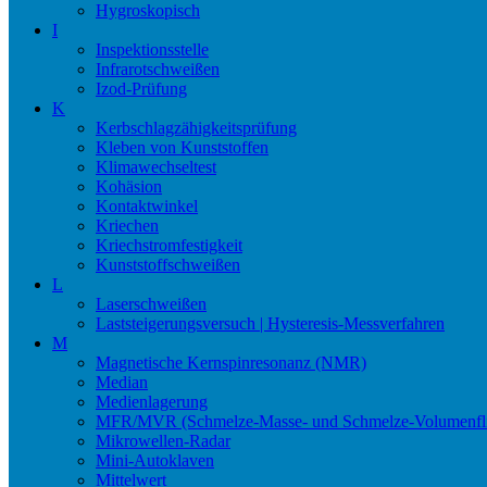
Hygroskopisch
I
Inspektionsstelle
Infrarotschweißen
Izod-Prüfung
K
Kerbschlagzähigkeitsprüfung
Kleben von Kunststoffen
Klimawechseltest
Kohäsion
Kontaktwinkel
Kriechen
Kriechstromfestigkeit
Kunststoffschweißen
L
Laserschweißen
Laststeigerungsversuch | Hysteresis-Messverfahren
M
Magnetische Kernspinresonanz (NMR)
Median
Medienlagerung
MFR/MVR (Schmelze-Masse- und Schmelze-Volumenfli
Mikrowellen-Radar
Mini-Autoklaven
Mittelwert