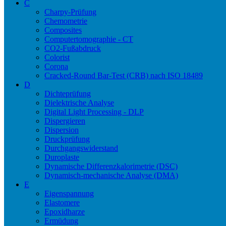
C
Charpy-Prüfung
Chemometrie
Composites
Computertomographie - CT
CO2-Fußabdruck
Colorist
Corona
Cracked-Round Bar-Test (CRB) nach ISO 18489
D
Dichteprüfung
Dielektrische Analyse
Digital Light Processing - DLP
Dispergieren
Dispersion
Druckprüfung
Durchgangswiderstand
Duroplaste
Dynamische Differenzkalorimetrie (DSC)
Dynamisch-mechanische Analyse (DMA)
E
Eigenspannung
Elastomere
Epoxidharze
Ermüdung