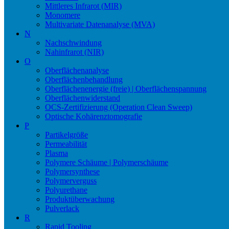
Mittleres Infrarot (MIR)
Monomere
Multivariate Datenanalyse (MVA)
N
Nachschwindung
Nahinfrarot (NIR)
O
Oberflächenanalyse
Oberflächenbehandlung
Oberflächenenergie (freie) | Oberflächenspannung
Oberflächenwiderstand
OCS-Zertifizierung (Operation Clean Sweep)
Optische Kohärenztomografie
P
Partikelgröße
Permeabilität
Plasma
Polymere Schäume | Polymerschäume
Polymersynthese
Polymerverguss
Polyurethane
Produktüberwachung
Pulverlack
R
Rapid Tooling