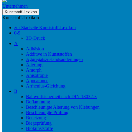
Unternehmen
Kunststoff-Lexikon
Kunststoff-Lexikon
zur Startseite Kunststoff-Lexikon
0-9
3D-Druck
A
Adhäsion
Additive in Kunststoffen
Aggregatszustandsänderungen
Alterung
Amorph
Anisotropie
Appearance
Arrhenius-Gleichung
B
Ballwurfsicherheit nach DIN 18032-3
Beflammung
Beschleunigte Alterung von Klebungen
Beschleunigte Prüfung
Benetzung
Biegeprüfung
Biokunststoffe