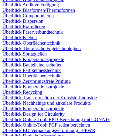
Überblick Additive Fertigung
Überblick Blasformen/Thermoformen
Überblick Compoundieren
Überblick Dispersion
Überblick Extrudieren
Überblick Faserverbundtechnik
Überblick Kleben
Überblick Oberflächentechnik
Überblick Thermische Fügetechnologien
Überblick Spritzgießen
Überblick Kooperationsprojekte
Überblick Bauteileigenschaften
Überblick Partikelmesstechnik
Überblick Oberflächentechnik
Überblick Zerstörungsfreie Prüfung
Überblick Kooperationsprojekte
Überblick Recycling
Überblick Transformation der Kunststoffindustrie
Überblick Nachhaltige und zirkuläre Produkte
Überblick Kooperationsprojekte
Überblick Design for Circularity
Überblick Online-Tool: EPD-Berechnung mit CONNIE
Überblick Online-Tool: PCF selbst berechnen
Überblick EU-Verpackungsverordnung - PPWR
Überblick Digitale Infrastruktur