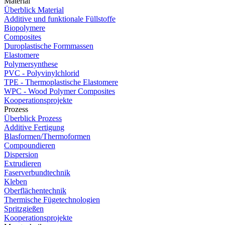
Material
Überblick Material
Additive und funktionale Füllstoffe
Biopolymere
Composites
Duroplastische Formmassen
Elastomere
Polymersynthese
PVC - Polyvinylchlorid
TPE - Thermoplastische Elastomere
WPC - Wood Polymer Composites
Kooperationsprojekte
Prozess
Überblick Prozess
Additive Fertigung
Blasformen/Thermoformen
Compoundieren
Dispersion
Extrudieren
Faserverbundtechnik
Kleben
Oberflächentechnik
Thermische Fügetechnologien
Spritzgießen
Kooperationsprojekte