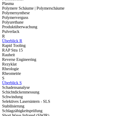
Plasma
Polymere Schäume | Polymerschäume
Polymersynthese
Polymerverguss
Polyurethane
Produktüberwachung
Pulverlack
R
Überblick R
Rapid Tooling
RAP Stra 15
Rauheit
Reverse Engineering
Rezyklat
Rheologie
Rheometrie
S
Überblick S
Schadensanalyse
Schichtdickenmessung
Schwindung
Selektives Lasersintern - SLS
Stabilisierung
Schlagzähigkeitsprüfung
Short Wave Infrared (SWIR)