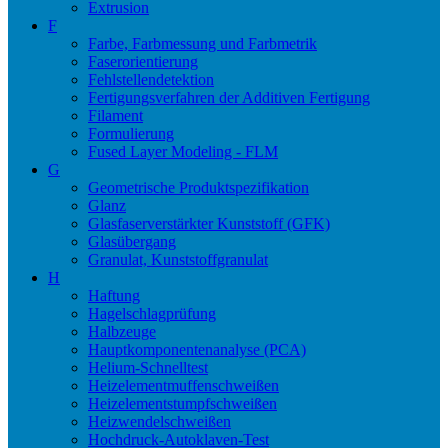
Extrusion
F
Farbe, Farbmessung und Farbmetrik
Faserorientierung
Fehlstellendetektion
Fertigungsverfahren der Additiven Fertigung
Filament
Formulierung
Fused Layer Modeling - FLM
G
Geometrische Produktspezifikation
Glanz
Glasfaserverstärkter Kunststoff (GFK)
Glasübergang
Granulat, Kunststoffgranulat
H
Haftung
Hagelschlagprüfung
Halbzeuge
Hauptkomponentenanalyse (PCA)
Helium-Schnelltest
Heizelementmuffenschweißen
Heizelementstumpfschweißen
Heizwendelschweißen
Hochdruck-Autoklaven-Test