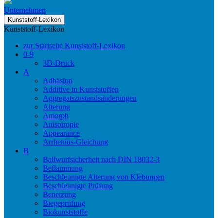
Unternehmen
Kunststoff-Lexikon
Kunststoff-Lexikon
zur Startseite Kunststoff-Lexikon
0-9
3D-Druck
A
Adhäsion
Additive in Kunststoffen
Aggregatszustandsänderungen
Alterung
Amorph
Anisotropie
Appearance
Arrhenius-Gleichung
B
Ballwurfsicherheit nach DIN 18032-3
Beflammung
Beschleunigte Alterung von Klebungen
Beschleunigte Prüfung
Benetzung
Biegeprüfung
Biokunststoffe