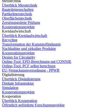
Messtechnik
Überblick Messtechnik
Bauteileigenschaften
Partikelmesstechnik
Oberflächentechnik
Zerstörungsfreie Prüfung
Kooperationsprojekte
Kreislaufwirtschaft
Überblick Kreislaufwirtschaft
Recycling
Transformation der Kunststoffindustrie
Nachhaltige und zirkuläre Produkte
Kooperationsprojekte
Design for Circularity
Online-Tool: EPD-Berechnung mit CONNIE
Online-Tool: PCF selbst berechnen
EU-Verpackungsverordnung - PPWR
Digitalisierung
Überblick Digitalisierung
Digitale Infrastruktur
Simulation
Kooperationsprojekte
Kooperation
Überblick Kooperation
Öffentlich geförderte Forschungsprojekte