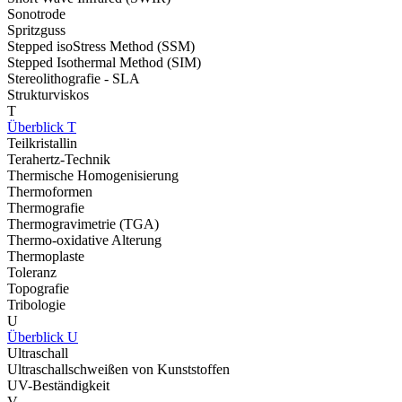
Sonotrode
Spritzguss
Stepped isoStress Method (SSM)
Stepped Isothermal Method (SIM)
Stereolithografie - SLA
Strukturviskos
T
Überblick T
Teilkristallin
Terahertz-Technik
Thermische Homogenisierung
Thermoformen
Thermografie
Thermogravimetrie (TGA)
Thermo-oxidative Alterung
Thermoplaste
Toleranz
Topografie
Tribologie
U
Überblick U
Ultraschall
Ultraschallschweißen von Kunststoffen
UV-Beständigkeit
V