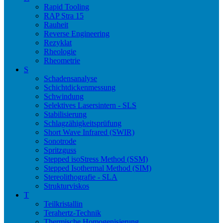
Rapid Tooling
RAP Stra 15
Rauheit
Reverse Engineering
Rezyklat
Rheologie
Rheometrie
S
Schadensanalyse
Schichtdickenmessung
Schwindung
Selektives Lasersintern - SLS
Stabilisierung
Schlagzähigkeitsprüfung
Short Wave Infrared (SWIR)
Sonotrode
Spritzguss
Stepped isoStress Method (SSM)
Stepped Isothermal Method (SIM)
Stereolithografie - SLA
Strukturviskos
T
Teilkristallin
Terahertz-Technik
Thermische Homogenisierung