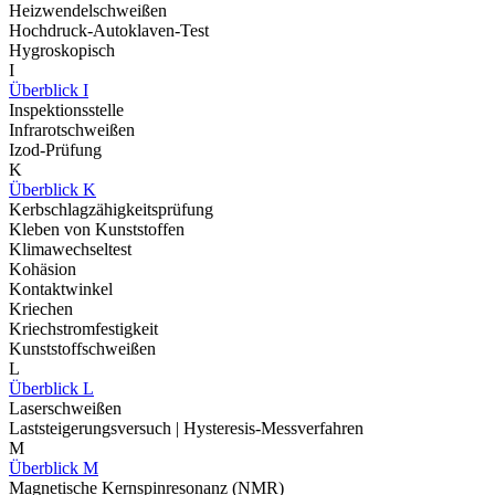
Heizwendelschweißen
Hochdruck-Autoklaven-Test
Hygroskopisch
I
Überblick I
Inspektionsstelle
Infrarotschweißen
Izod-Prüfung
K
Überblick K
Kerbschlagzähigkeitsprüfung
Kleben von Kunststoffen
Klimawechseltest
Kohäsion
Kontaktwinkel
Kriechen
Kriechstromfestigkeit
Kunststoffschweißen
L
Überblick L
Laserschweißen
Laststeigerungsversuch | Hysteresis-Messverfahren
M
Überblick M
Magnetische Kernspinresonanz (NMR)