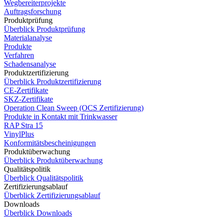
Wegbereiterprojekte
Auftragsforschung
Produktprüfung
Überblick Produktprüfung
Materialanalyse
Produkte
Verfahren
Schadensanalyse
Produktzertifizierung
Überblick Produktzertifizierung
CE-Zertifikate
SKZ-Zertifikate
Operation Clean Sweep (OCS Zertifizierung)
Produkte in Kontakt mit Trinkwasser
RAP Stra 15
VinylPlus
Konformitätsbescheinigungen
Produktüberwachung
Überblick Produktüberwachung
Qualitätspolitik
Überblick Qualitätspolitik
Zertifizierungsablauf
Überblick Zertifizierungsablauf
Downloads
Überblick Downloads