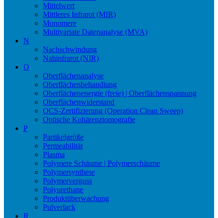
Mittelwert
Mittleres Infrarot (MIR)
Monomere
Multivariate Datenanalyse (MVA)
N
Nachschwindung
Nahinfrarot (NIR)
O
Oberflächenanalyse
Oberflächenbehandlung
Oberflächenenergie (freie) | Oberflächenspannung
Oberflächenwiderstand
OCS-Zertifizierung (Operation Clean Sweep)
Optische Kohärenztomografie
P
Partikelgröße
Permeabilität
Plasma
Polymere Schäume | Polymerschäume
Polymersynthese
Polymerverguss
Polyurethane
Produktüberwachung
Pulverlack
R