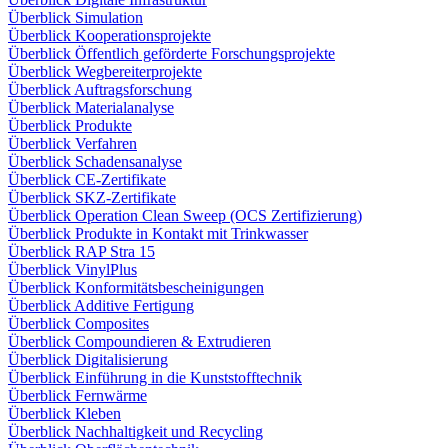
Überblick Simulation
Überblick Kooperationsprojekte
Überblick Öffentlich geförderte Forschungsprojekte
Überblick Wegbereiterprojekte
Überblick Auftragsforschung
Überblick Materialanalyse
Überblick Produkte
Überblick Verfahren
Überblick Schadensanalyse
Überblick CE-Zertifikate
Überblick SKZ-Zertifikate
Überblick Operation Clean Sweep (OCS Zertifizierung)
Überblick Produkte in Kontakt mit Trinkwasser
Überblick RAP Stra 15
Überblick VinylPlus
Überblick Konformitätsbescheinigungen
Überblick Additive Fertigung
Überblick Composites
Überblick Compoundieren & Extrudieren
Überblick Digitalisierung
Überblick Einführung in die Kunststofftechnik
Überblick Fernwärme
Überblick Kleben
Überblick Nachhaltigkeit und Recycling