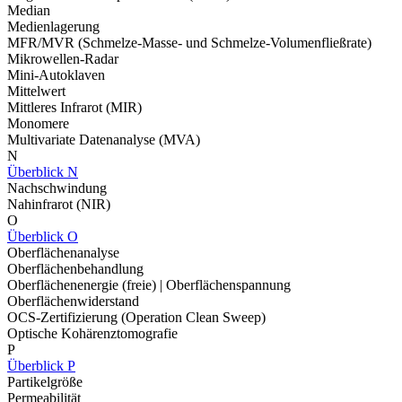
Median
Medienlagerung
MFR/MVR (Schmelze-Masse- und Schmelze-Volumenfließrate)
Mikrowellen-Radar
Mini-Autoklaven
Mittelwert
Mittleres Infrarot (MIR)
Monomere
Multivariate Datenanalyse (MVA)
N
Überblick N
Nachschwindung
Nahinfrarot (NIR)
O
Überblick O
Oberflächenanalyse
Oberflächenbehandlung
Oberflächenenergie (freie) | Oberflächenspannung
Oberflächenwiderstand
OCS-Zertifizierung (Operation Clean Sweep)
Optische Kohärenztomografie
P
Überblick P
Partikelgröße
Permeabilität