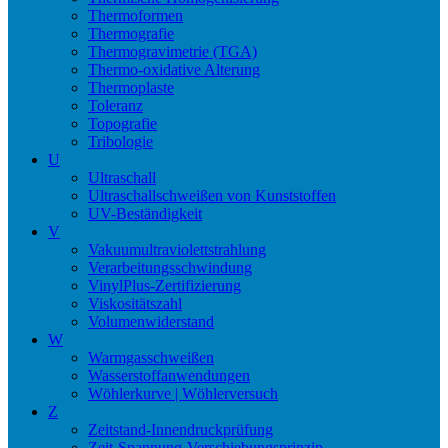
Thermoformen
Thermografie
Thermogravimetrie (TGA)
Thermo-oxidative Alterung
Thermoplaste
Toleranz
Topografie
Tribologie
U
Ultraschall
Ultraschallschweißen von Kunststoffen
UV-Beständigkeit
V
Vakuumultraviolettstrahlung
Verarbeitungsschwindung
VinylPlus-Zertifizierung
Viskositätszahl
Volumenwiderstand
W
Warmgasschweißen
Wasserstoffanwendungen
Wöhlerkurve | Wöhlerversuch
Z
Zeitstand-Innendruckprüfung
Zeit-Spannung-Verschiebungsprinzip