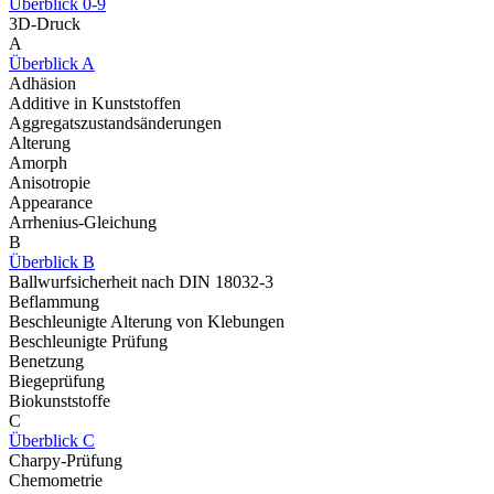
Überblick 0-9
3D-Druck
A
Überblick A
Adhäsion
Additive in Kunststoffen
Aggregatszustandsänderungen
Alterung
Amorph
Anisotropie
Appearance
Arrhenius-Gleichung
B
Überblick B
Ballwurfsicherheit nach DIN 18032-3
Beflammung
Beschleunigte Alterung von Klebungen
Beschleunigte Prüfung
Benetzung
Biegeprüfung
Biokunststoffe
C
Überblick C
Charpy-Prüfung
Chemometrie