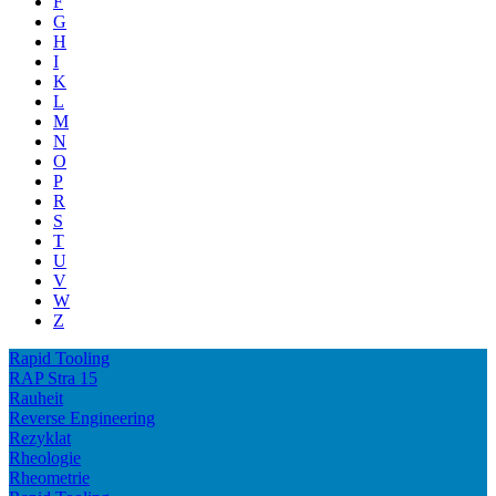
F
G
H
I
K
L
M
N
O
P
R
S
T
U
V
W
Z
Rapid Tooling
RAP Stra 15
Rauheit
Reverse Engineering
Rezyklat
Rheologie
Rheometrie