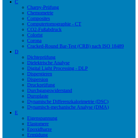
C
Charpy-Prüfung
Chemometrie
Composites
Computertomographie - CT
CO2-Fußabdruck
Colorist
Corona
Cracked-Round Bar-Test (CRB) nach ISO 18489
D
Dichteprüfung
Dielektrische Analyse
Digital Light Processing - DLP
Dispergieren
Dispersion
Druckprüfung
Durchgangswiderstand
Duroplaste
Dynamische Differenzkalorimetrie (DSC)
Dynamisch-mechanische Analyse (DMA)
E
Eigenspannung
Elastomere
Epoxidharze
Ermüdung