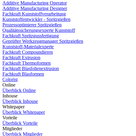
Additive Manufacturing Operator
Additive Manufacturing Designer
Fachkraft Kunststoffverarbeitung
Kunststoffentwickler - Spritzgießen
Prozessoptimierer Spritzgießen
Qualitätssicherungsexperte Kunststoff
Fachkraft Spritzgussfertigung
Geprüfter Werkzeugmanager Spritzgießen
Kunststoff-Materialexperte
Fachkraft Compoundieren
Fachkraft Extrusion
Fachkraft Thermoformen
Fachkraft Blasfolienextrusion
Fachkraft Blasformen
Colorist
Online
Überblick Online
Inhouse
Überblick Inhouse
Whitepaper
Überblick Whitepaper
Vorteile
Überblick Vorteile
Mitglieder
Überblick Mitglieder