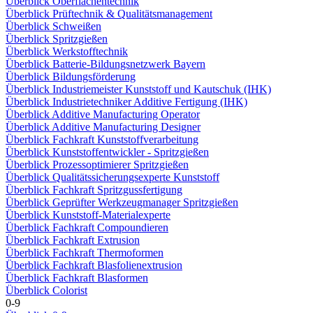
Überblick Oberflächentechnik
Überblick Prüftechnik & Qualitätsmanagement
Überblick Schweißen
Überblick Spritzgießen
Überblick Werkstofftechnik
Überblick Batterie-Bildungsnetzwerk Bayern
Überblick Bildungsförderung
Überblick Industriemeister Kunststoff und Kautschuk (IHK)
Überblick Industrietechniker Additive Fertigung (IHK)
Überblick Additive Manufacturing Operator
Überblick Additive Manufacturing Designer
Überblick Fachkraft Kunststoffverarbeitung
Überblick Kunststoffentwickler - Spritzgießen
Überblick Prozessoptimierer Spritzgießen
Überblick Qualitätssicherungsexperte Kunststoff
Überblick Fachkraft Spritzgussfertigung
Überblick Geprüfter Werkzeugmanager Spritzgießen
Überblick Kunststoff-Materialexperte
Überblick Fachkraft Compoundieren
Überblick Fachkraft Extrusion
Überblick Fachkraft Thermoformen
Überblick Fachkraft Blasfolienextrusion
Überblick Fachkraft Blasformen
Überblick Colorist
0-9