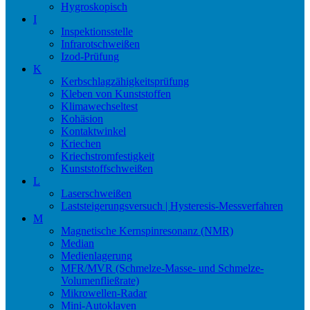
Hygroskopisch
I
Inspektionsstelle
Infrarotschweißen
Izod-Prüfung
K
Kerbschlagzähigkeitsprüfung
Kleben von Kunststoffen
Klimawechseltest
Kohäsion
Kontaktwinkel
Kriechen
Kriechstromfestigkeit
Kunststoffschweißen
L
Laserschweißen
Laststeigerungsversuch | Hysteresis-Messverfahren
M
Magnetische Kernspinresonanz (NMR)
Median
Medienlagerung
MFR/MVR (Schmelze-Masse- und Schmelze-
Volumenfließrate)
Mikrowellen-Radar
Mini-Autoklaven