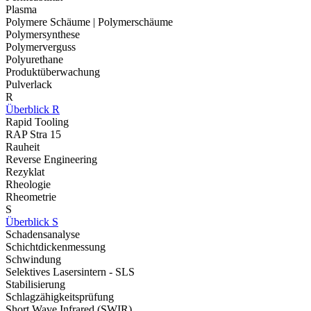
Plasma
Polymere Schäume | Polymerschäume
Polymersynthese
Polymerverguss
Polyurethane
Produktüberwachung
Pulverlack
R
Überblick R
Rapid Tooling
RAP Stra 15
Rauheit
Reverse Engineering
Rezyklat
Rheologie
Rheometrie
S
Überblick S
Schadensanalyse
Schichtdickenmessung
Schwindung
Selektives Lasersintern - SLS
Stabilisierung
Schlagzähigkeitsprüfung
Short Wave Infrared (SWIR)