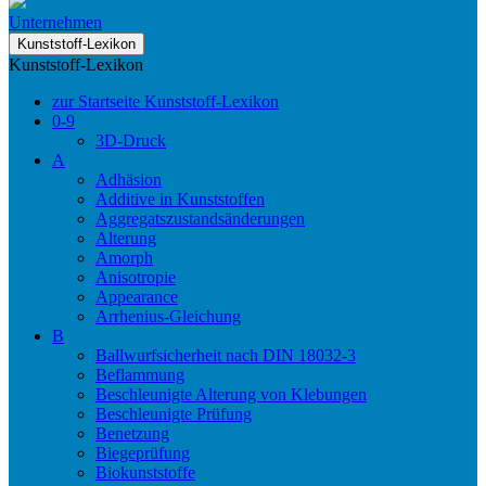
Unternehmen
Kunststoff-Lexikon
Kunststoff-Lexikon
zur Startseite Kunststoff-Lexikon
0-9
3D-Druck
A
Adhäsion
Additive in Kunststoffen
Aggregatszustandsänderungen
Alterung
Amorph
Anisotropie
Appearance
Arrhenius-Gleichung
B
Ballwurfsicherheit nach DIN 18032-3
Beflammung
Beschleunigte Alterung von Klebungen
Beschleunigte Prüfung
Benetzung
Biegeprüfung
Biokunststoffe