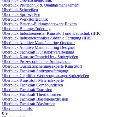
Überblick Oberflächentechnik
Überblick Prüftechnik & Qualitätsmanagement
Überblick Schweißen
Überblick Spritzgießen
Überblick Werkstofftechnik
Überblick Batterie-Bildungsnetzwerk Bayern
Überblick Bildungsförderung
Überblick Industriemeister Kunststoff und Kautschuk (IHK)
Überblick Industrietechniker Additive Fertigung (IHK)
Überblick Additive Manufacturing Operator
Überblick Additive Manufacturing Designer
Überblick Fachkraft Kunststoffverarbeitung
Überblick Kunststoffentwickler - Spritzgießen
Überblick Prozessoptimierer Spritzgießen
Überblick Qualitätssicherungsexperte Kunststoff
Überblick Fachkraft Spritzgussfertigung
Überblick Geprüfter Werkzeugmanager Spritzgießen
Überblick Kunststoff-Materialexperte
Überblick Fachkraft Compoundieren
Überblick Fachkraft Extrusion
Überblick Fachkraft Thermoformen
Überblick Fachkraft Blasfolienextrusion
Überblick Fachkraft Blasformen
Überblick Colorist
0-9