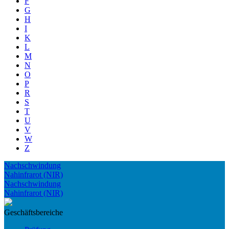
F
G
H
I
K
L
M
N
O
P
R
S
T
U
V
W
Z
Nachschwindung
Nahinfrarot (NIR)
Nachschwindung
Nahinfrarot (NIR)
Geschäftsbereiche