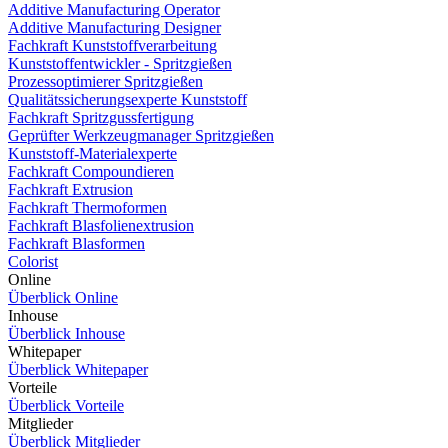
Additive Manufacturing Operator
Additive Manufacturing Designer
Fachkraft Kunststoffverarbeitung
Kunststoffentwickler - Spritzgießen
Prozessoptimierer Spritzgießen
Qualitätssicherungsexperte Kunststoff
Fachkraft Spritzgussfertigung
Geprüfter Werkzeugmanager Spritzgießen
Kunststoff-Materialexperte
Fachkraft Compoundieren
Fachkraft Extrusion
Fachkraft Thermoformen
Fachkraft Blasfolienextrusion
Fachkraft Blasformen
Colorist
Online
Überblick Online
Inhouse
Überblick Inhouse
Whitepaper
Überblick Whitepaper
Vorteile
Überblick Vorteile
Mitglieder
Überblick Mitglieder