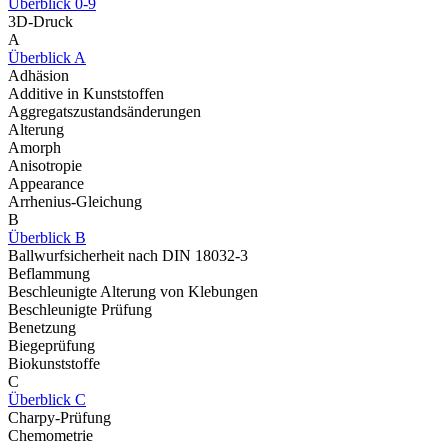
Überblick 0-9
3D-Druck
A
Überblick A
Adhäsion
Additive in Kunststoffen
Aggregatszustandsänderungen
Alterung
Amorph
Anisotropie
Appearance
Arrhenius-Gleichung
B
Überblick B
Ballwurfsicherheit nach DIN 18032-3
Beflammung
Beschleunigte Alterung von Klebungen
Beschleunigte Prüfung
Benetzung
Biegeprüfung
Biokunststoffe
C
Überblick C
Charpy-Prüfung
Chemometrie