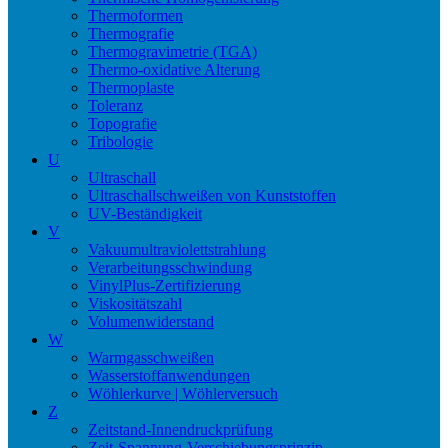
Thermoformen
Thermografie
Thermogravimetrie (TGA)
Thermo-oxidative Alterung
Thermoplaste
Toleranz
Topografie
Tribologie
U
Ultraschall
Ultraschallschweißen von Kunststoffen
UV-Beständigkeit
V
Vakuumultraviolettstrahlung
Verarbeitungsschwindung
VinylPlus-Zertifizierung
Viskositätszahl
Volumenwiderstand
W
Warmgasschweißen
Wasserstoffanwendungen
Wöhlerkurve | Wöhlerversuch
Z
Zeitstand-Innendruckprüfung
Zeit-Spannung-Verschiebungsprinzip