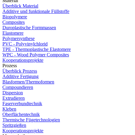
Material
Überblick Material
Additive und funktionale Füllstoffe
Biopolymere
Composites
Duroplastische Formmassen
Elastomere
Polymersynthese
PVC - Polyvinylchlorid
TPE - Thermoplastische Elastomere
WPC - Wood Polymer Composites
Kooperationsprojekte
Prozess
Überblick Prozess
Additive Fertigung
Blasformen/Thermoformen
Compoundieren
Dispersion
Extrudieren
Faserverbundtechnik
Kleben
Oberflächentechnik
Thermische Fügetechnologien
Spritzgießen
Kooperationsprojekte