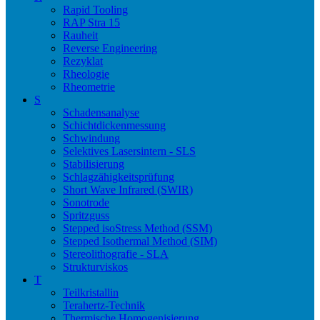
Rapid Tooling
RAP Stra 15
Rauheit
Reverse Engineering
Rezyklat
Rheologie
Rheometrie
S
Schadensanalyse
Schichtdickenmessung
Schwindung
Selektives Lasersintern - SLS
Stabilisierung
Schlagzähigkeitsprüfung
Short Wave Infrared (SWIR)
Sonotrode
Spritzguss
Stepped isoStress Method (SSM)
Stepped Isothermal Method (SIM)
Stereolithografie - SLA
Strukturviskos
T
Teilkristallin
Terahertz-Technik
Thermische Homogenisierung