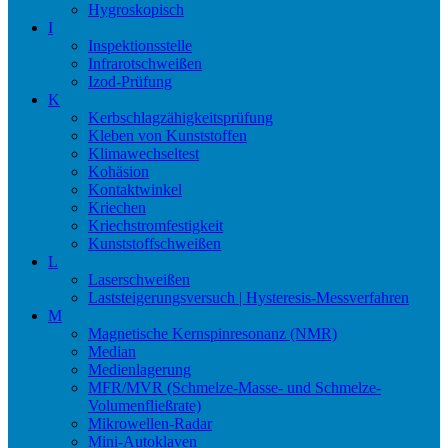
Hygroskopisch
I
Inspektionsstelle
Infrarotschweißen
Izod-Prüfung
K
Kerbschlagzähigkeitsprüfung
Kleben von Kunststoffen
Klimawechseltest
Kohäsion
Kontaktwinkel
Kriechen
Kriechstromfestigkeit
Kunststoffschweißen
L
Laserschweißen
Laststeigerungsversuch | Hysteresis-Messverfahren
M
Magnetische Kernspinresonanz (NMR)
Median
Medienlagerung
MFR/MVR (Schmelze-Masse- und Schmelze-
Volumenfließrate)
Mikrowellen-Radar
Mini-Autoklaven