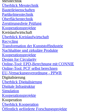
Messtechnik
Überblick Messtechnik
Bauteileigenschaften
Partikelmesstechnik
Oberflächentechnik
Zerstörungsfreie Prüfung
Kooperationsprojekte
Kreislaufwirtschaft
Überblick Kreislaufwirtschaft
Recycling
Transformation der Kunststoffindustrie
Nachhaltige und zirkuläre Produkte
Kooperationsprojekte
Design for Circularity
Online-Tool: EPD-Berechnung mit CONNIE
Online-Tool: PCF selbst berechnen
EU-Verpackungsverordnung - PPWR
Digitalisierung
Überblick Digitalisierung
Digitale Infrastruktur
Simulation
Kooperationsprojekte
Kooperation
Überblick Kooperation
Öffentlich geförderte Forschungsprojekte