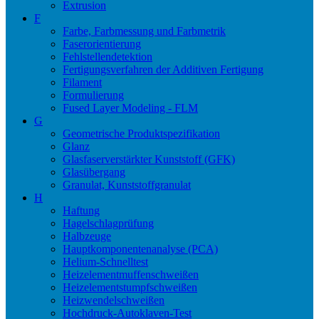
Extrusion
F
Farbe, Farbmessung und Farbmetrik
Faserorientierung
Fehlstellendetektion
Fertigungsverfahren der Additiven Fertigung
Filament
Formulierung
Fused Layer Modeling - FLM
G
Geometrische Produktspezifikation
Glanz
Glasfaserverstärkter Kunststoff (GFK)
Glasübergang
Granulat, Kunststoffgranulat
H
Haftung
Hagelschlagprüfung
Halbzeuge
Hauptkomponentenanalyse (PCA)
Helium-Schnelltest
Heizelementmuffenschweißen
Heizelementstumpfschweißen
Heizwendelschweißen
Hochdruck-Autoklaven-Test