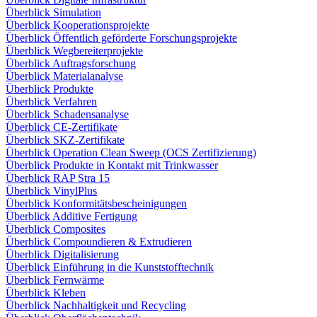
Überblick Simulation
Überblick Kooperationsprojekte
Überblick Öffentlich geförderte Forschungsprojekte
Überblick Wegbereiterprojekte
Überblick Auftragsforschung
Überblick Materialanalyse
Überblick Produkte
Überblick Verfahren
Überblick Schadensanalyse
Überblick CE-Zertifikate
Überblick SKZ-Zertifikate
Überblick Operation Clean Sweep (OCS Zertifizierung)
Überblick Produkte in Kontakt mit Trinkwasser
Überblick RAP Stra 15
Überblick VinylPlus
Überblick Konformitätsbescheinigungen
Überblick Additive Fertigung
Überblick Composites
Überblick Compoundieren & Extrudieren
Überblick Digitalisierung
Überblick Einführung in die Kunststofftechnik
Überblick Fernwärme
Überblick Kleben
Überblick Nachhaltigkeit und Recycling