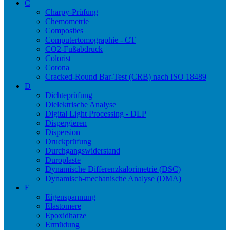
C
Charpy-Prüfung
Chemometrie
Composites
Computertomographie - CT
CO2-Fußabdruck
Colorist
Corona
Cracked-Round Bar-Test (CRB) nach ISO 18489
D
Dichteprüfung
Dielektrische Analyse
Digital Light Processing - DLP
Dispergieren
Dispersion
Druckprüfung
Durchgangswiderstand
Duroplaste
Dynamische Differenzkalorimetrie (DSC)
Dynamisch-mechanische Analyse (DMA)
E
Eigenspannung
Elastomere
Epoxidharze
Ermüdung