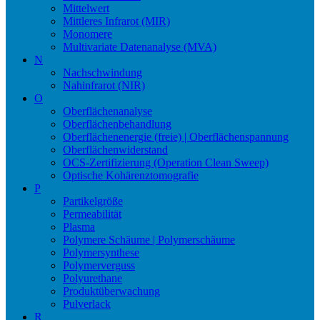
Mittelwert
Mittleres Infrarot (MIR)
Monomere
Multivariate Datenanalyse (MVA)
N
Nachschwindung
Nahinfrarot (NIR)
O
Oberflächenanalyse
Oberflächenbehandlung
Oberflächenenergie (freie) | Oberflächenspannung
Oberflächenwiderstand
OCS-Zertifizierung (Operation Clean Sweep)
Optische Kohärenztomografie
P
Partikelgröße
Permeabilität
Plasma
Polymere Schäume | Polymerschäume
Polymersynthese
Polymerverguss
Polyurethane
Produktüberwachung
Pulverlack
R