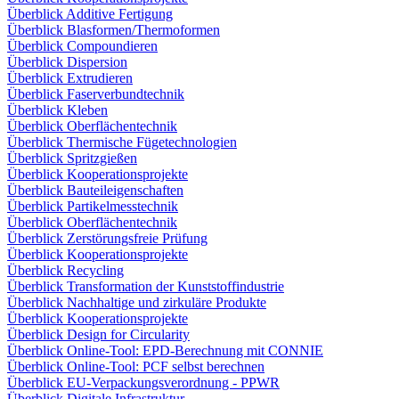
Überblick Additive Fertigung
Überblick Blasformen/Thermoformen
Überblick Compoundieren
Überblick Dispersion
Überblick Extrudieren
Überblick Faserverbundtechnik
Überblick Kleben
Überblick Oberflächentechnik
Überblick Thermische Fügetechnologien
Überblick Spritzgießen
Überblick Kooperationsprojekte
Überblick Bauteileigenschaften
Überblick Partikelmesstechnik
Überblick Oberflächentechnik
Überblick Zerstörungsfreie Prüfung
Überblick Kooperationsprojekte
Überblick Recycling
Überblick Transformation der Kunststoffindustrie
Überblick Nachhaltige und zirkuläre Produkte
Überblick Kooperationsprojekte
Überblick Design for Circularity
Überblick Online-Tool: EPD-Berechnung mit CONNIE
Überblick Online-Tool: PCF selbst berechnen
Überblick EU-Verpackungsverordnung - PPWR
Überblick Digitale Infrastruktur