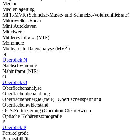
Median
Medienlagerung
MFR/MVR (Schmelze-Masse- und Schmelze-Volumenfließrate)
Mikrowellen-Radar
Mini-Autoklaven
Mittelwert
Mittleres Infrarot (MIR)
Monomere
Multivariate Datenanalyse (MVA)
N
Überblick N
Nachschwindung
Nahinfrarot (NIR)
O
Überblick O
Oberflächenanalyse
Oberflächenbehandlung
Oberflächenenergie (freie) | Oberflächenspannung
Oberflächenwiderstand
OCS-Zertifizierung (Operation Clean Sweep)
Optische Kohärenztomografie
P
Überblick P
Partikelgröße
Permeabilität