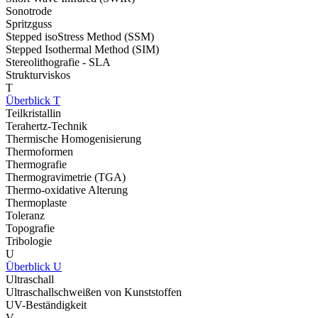
Sonotrode
Spritzguss
Stepped isoStress Method (SSM)
Stepped Isothermal Method (SIM)
Stereolithografie - SLA
Strukturviskos
T
Überblick T
Teilkristallin
Terahertz-Technik
Thermische Homogenisierung
Thermoformen
Thermografie
Thermogravimetrie (TGA)
Thermo-oxidative Alterung
Thermoplaste
Toleranz
Topografie
Tribologie
U
Überblick U
Ultraschall
Ultraschallschweißen von Kunststoffen
UV-Beständigkeit
V