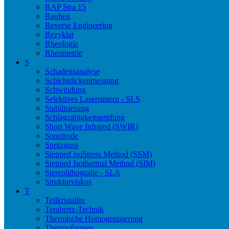
RAP Stra 15
Rauheit
Reverse Engineering
Rezyklat
Rheologie
Rheometrie
S
Schadensanalyse
Schichtdickenmessung
Schwindung
Selektives Lasersintern - SLS
Stabilisierung
Schlagzähigkeitsprüfung
Short Wave Infrared (SWIR)
Sonotrode
Spritzguss
Stepped isoStress Method (SSM)
Stepped Isothermal Method (SIM)
Stereolithografie - SLA
Strukturviskos
T
Teilkristallin
Terahertz-Technik
Thermische Homogenisierung
Thermoformen