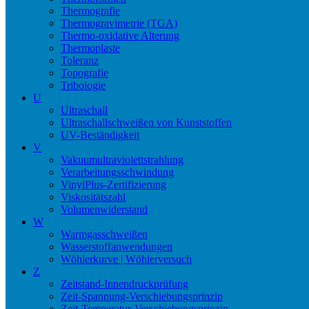
Thermografie
Thermogravimetrie (TGA)
Thermo-oxidative Alterung
Thermoplaste
Toleranz
Topografie
Tribologie
U
Ultraschall
Ultraschallschweißen von Kunststoffen
UV-Beständigkeit
V
Vakuumultraviolettstrahlung
Verarbeitungsschwindung
VinylPlus-Zertifizierung
Viskositätszahl
Volumenwiderstand
W
Warmgasschweißen
Wasserstoffanwendungen
Wöhlerkurve | Wöhlerversuch
Z
Zeitstand-Innendruckprüfung
Zeit-Spannung-Verschiebungsprinzip
Zeit-Temperatur-Verschiebungsprinzip