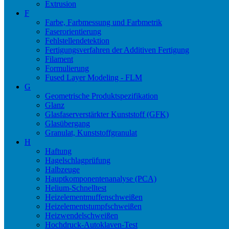
Extrusion
F
Farbe, Farbmessung und Farbmetrik
Faserorientierung
Fehlstellendetektion
Fertigungsverfahren der Additiven Fertigung
Filament
Formulierung
Fused Layer Modeling - FLM
G
Geometrische Produktspezifikation
Glanz
Glasfaserverstärkter Kunststoff (GFK)
Glasübergang
Granulat, Kunststoffgranulat
H
Haftung
Hagelschlagprüfung
Halbzeuge
Hauptkomponentenanalyse (PCA)
Helium-Schnelltest
Heizelementmuffenschweißen
Heizelementstumpfschweißen
Heizwendelschweißen
Hochdruck-Autoklaven-Test