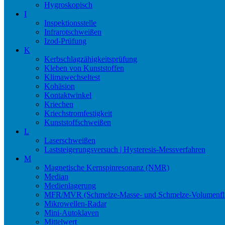
Hygroskopisch
I
Inspektionsstelle
Infrarotschweißen
Izod-Prüfung
K
Kerbschlagzähigkeitsprüfung
Kleben von Kunststoffen
Klimawechseltest
Kohäsion
Kontaktwinkel
Kriechen
Kriechstromfestigkeit
Kunststoffschweißen
L
Laserschweißen
Laststeigerungsversuch | Hysteresis-Messverfahren
M
Magnetische Kernspinresonanz (NMR)
Median
Medienlagerung
MFR/MVR (Schmelze-Masse- und Schmelze-Volumenfli
Mikrowellen-Radar
Mini-Autoklaven
Mittelwert