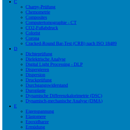
C
Charpy-Prüfung
Chemometrie
Composites
Computertomographie - CT
CO2-Fußabdruck
Colorist
Corona
Cracked-Round Bar-Test (CRB) nach ISO 18489
D
Dichteprüfung
Dielektrische Analyse
Digital Light Processing - DLP
Dispergieren
Dispersion
Druckprüfung
Durchgangswiderstand
Duroplaste
Dynamische Differenzkalorimetrie (DSC)
Dynamisch-mechanische Analyse (DMA)
E
Eigenspannung
Elastomere
Epoxidharze
Ermüdung