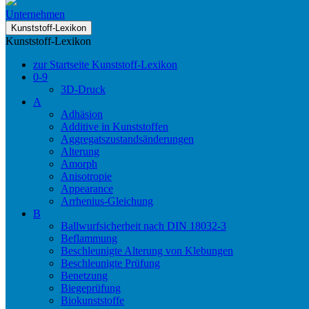
Unternehmen
Kunststoff-Lexikon
Kunststoff-Lexikon
zur Startseite Kunststoff-Lexikon
0-9
3D-Druck
A
Adhäsion
Additive in Kunststoffen
Aggregatszustandsänderungen
Alterung
Amorph
Anisotropie
Appearance
Arrhenius-Gleichung
B
Ballwurfsicherheit nach DIN 18032-3
Beflammung
Beschleunigte Alterung von Klebungen
Beschleunigte Prüfung
Benetzung
Biegeprüfung
Biokunststoffe