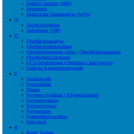
Mittleres Infrarot (MIR)
Monomere
Multivariate Datenanalyse (MVA)
N
Nachschwindung
Nahinfrarot (NIR)
O
Oberflächenanalyse
Oberflächenbehandlung
Oberflächenenergie (freie) | Oberflächenspannung
Oberflächenwiderstand
OCS-Zertifizierung (Operation Clean Sweep)
Optische Kohärenztomografie
P
Partikelgröße
Permeabilität
Plasma
Polymere Schäume | Polymerschäume
Polymersynthese
Polymerverguss
Polyurethane
Produktüberwachung
Pulverlack
R
Rapid Tooling