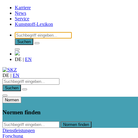
Karriere
News
Service
Kunststoff-Lexikon
Suchen
DE
|
EN
DE
|
EN
Suchen
Normen
Normen finden
Normen finden
Dienstleistungen
Forschung