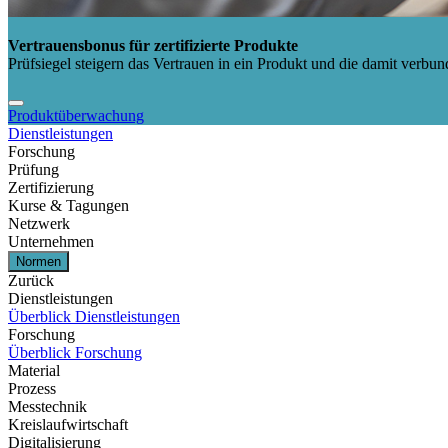
Vertrauensbonus für zertifizierte Produkte
Prüfsiegel steigern das Vertrauen in ein Produkt und die damit verbund
Produktüberwachung
Dienstleistungen
Forschung
Prüfung
Zertifizierung
Kurse & Tagungen
Netzwerk
Unternehmen
Normen
Zurück
Dienstleistungen
Überblick Dienstleistungen
Forschung
Überblick Forschung
Material
Prozess
Messtechnik
Kreislaufwirtschaft
Digitalisierung