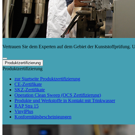
Vertrauen Sie dem Experten auf dem Gebiet der Kunststoffprüfung. Un
Produktzertifizierung
Produktzertifizierung
zur Startseite Produktzertifizierung
CE-Zertifikate
SKZ-Zertifikate
Operation Clean Sweep (OCS Zertifizierung)
Produkte und Werkstoffe in Kontakt mit Trinkwasser
RAP Stra 15
VinylPlus
Konformitätsbescheinigungen