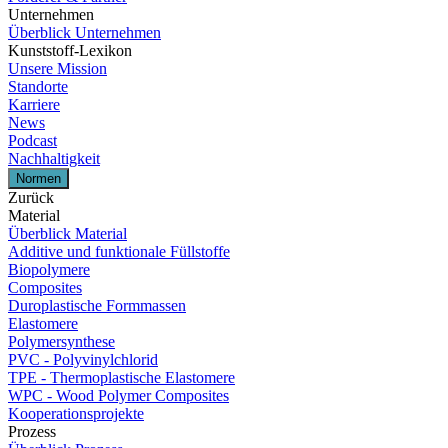
Unternehmen
Überblick Unternehmen
Kunststoff-Lexikon
Unsere Mission
Standorte
Karriere
News
Podcast
Nachhaltigkeit
Normen
Zurück
Material
Überblick Material
Additive und funktionale Füllstoffe
Biopolymere
Composites
Duroplastische Formmassen
Elastomere
Polymersynthese
PVC - Polyvinylchlorid
TPE - Thermoplastische Elastomere
WPC - Wood Polymer Composites
Kooperationsprojekte
Prozess