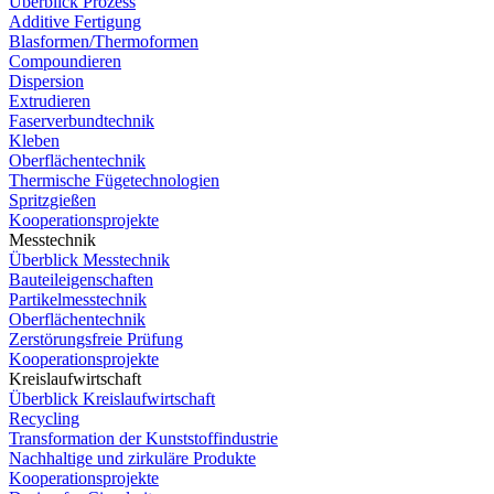
Überblick Prozess
Additive Fertigung
Blasformen/Thermoformen
Compoundieren
Dispersion
Extrudieren
Faserverbundtechnik
Kleben
Oberflächentechnik
Thermische Fügetechnologien
Spritzgießen
Kooperationsprojekte
Messtechnik
Überblick Messtechnik
Bauteileigenschaften
Partikelmesstechnik
Oberflächentechnik
Zerstörungsfreie Prüfung
Kooperationsprojekte
Kreislaufwirtschaft
Überblick Kreislaufwirtschaft
Recycling
Transformation der Kunststoffindustrie
Nachhaltige und zirkuläre Produkte
Kooperationsprojekte