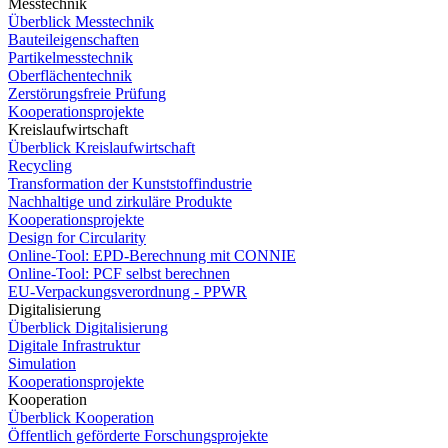
Messtechnik
Überblick Messtechnik
Bauteileigenschaften
Partikelmesstechnik
Oberflächentechnik
Zerstörungsfreie Prüfung
Kooperationsprojekte
Kreislaufwirtschaft
Überblick Kreislaufwirtschaft
Recycling
Transformation der Kunststoffindustrie
Nachhaltige und zirkuläre Produkte
Kooperationsprojekte
Design for Circularity
Online-Tool: EPD-Berechnung mit CONNIE
Online-Tool: PCF selbst berechnen
EU-Verpackungsverordnung - PPWR
Digitalisierung
Überblick Digitalisierung
Digitale Infrastruktur
Simulation
Kooperationsprojekte
Kooperation
Überblick Kooperation
Öffentlich geförderte Forschungsprojekte