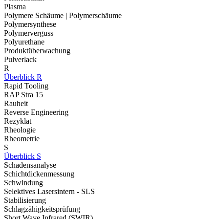
Plasma
Polymere Schäume | Polymerschäume
Polymersynthese
Polymerverguss
Polyurethane
Produktüberwachung
Pulverlack
R
Überblick R
Rapid Tooling
RAP Stra 15
Rauheit
Reverse Engineering
Rezyklat
Rheologie
Rheometrie
S
Überblick S
Schadensanalyse
Schichtdickenmessung
Schwindung
Selektives Lasersintern - SLS
Stabilisierung
Schlagzähigkeitsprüfung
Short Wave Infrared (SWIR)