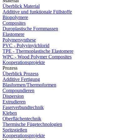
Material
Überblick Material
Additive und funktionale Füllstoffe
Biopolymere
Composites
Duroplastische Formmassen
Elastomere
Polymersynthese
PVC - Polyvinylchlorid
TPE - Thermoplastische Elastomere
WPC - Wood Polymer Composites
Kooperationsprojekte
Prozess
Überblick Prozess
Additive Fertigung
Blasformen/Thermoformen
Compoundieren
Dispersion
Extrudieren
Faserverbundtechnik
Kleben
Oberflächentechnik
Thermische Fügetechnologien
Spritzgießen
Kooperationsprojekte