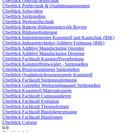
Überblick Oberflächentechnik
Überblick Prüftechnik & Qualitätsmanagement
Überblick Schweißen
Überblick Spritzgießen
Überblick Werkstofftechnik
Überblick Batterie-Bildungsnetzwerk Bayern
Überblick Bildungsförderung
Überblick Industriemeister Kunststoff und Kautschuk (IHK)
Überblick Industrietechniker Additive Fertigung (IHK)
Überblick Additive Manufacturing Operator
Überblick Additive Manufacturing Designer
Überblick Fachkraft Kunststoffverarbeitung
Überblick Kunststoffentwickler - Spritzgießen
Überblick Prozessoptimierer Spritzgießen
Überblick Qualitätssicherungsexperte Kunststoff
Überblick Fachkraft Spritzgussfertigung
Überblick Geprüfter Werkzeugmanager Spritzgießen
Überblick Kunststoff-Materialexperte
Überblick Fachkraft Compoundieren
Überblick Fachkraft Extrusion
Überblick Fachkraft Thermoformen
Überblick Fachkraft Blasfolienextrusion
Überblick Fachkraft Blasformen
Überblick Colorist
0-9