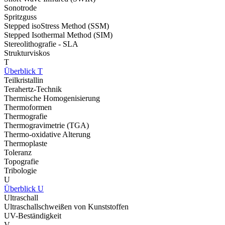
Sonotrode
Spritzguss
Stepped isoStress Method (SSM)
Stepped Isothermal Method (SIM)
Stereolithografie - SLA
Strukturviskos
T
Überblick T
Teilkristallin
Terahertz-Technik
Thermische Homogenisierung
Thermoformen
Thermografie
Thermogravimetrie (TGA)
Thermo-oxidative Alterung
Thermoplaste
Toleranz
Topografie
Tribologie
U
Überblick U
Ultraschall
Ultraschallschweißen von Kunststoffen
UV-Beständigkeit
V