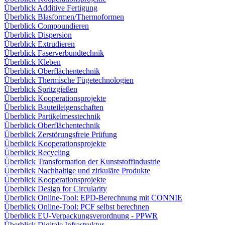
Überblick Additive Fertigung
Überblick Blasformen/Thermoformen
Überblick Compoundieren
Überblick Dispersion
Überblick Extrudieren
Überblick Faserverbundtechnik
Überblick Kleben
Überblick Oberflächentechnik
Überblick Thermische Fügetechnologien
Überblick Spritzgießen
Überblick Kooperationsprojekte
Überblick Bauteileigenschaften
Überblick Partikelmesstechnik
Überblick Oberflächentechnik
Überblick Zerstörungsfreie Prüfung
Überblick Kooperationsprojekte
Überblick Recycling
Überblick Transformation der Kunststoffindustrie
Überblick Nachhaltige und zirkuläre Produkte
Überblick Kooperationsprojekte
Überblick Design for Circularity
Überblick Online-Tool: EPD-Berechnung mit CONNIE
Überblick Online-Tool: PCF selbst berechnen
Überblick EU-Verpackungsverordnung - PPWR
Überblick Digitale Infrastruktur