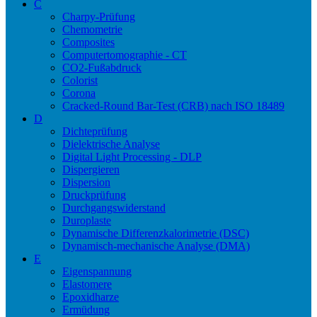
C
Charpy-Prüfung
Chemometrie
Composites
Computertomographie - CT
CO2-Fußabdruck
Colorist
Corona
Cracked-Round Bar-Test (CRB) nach ISO 18489
D
Dichteprüfung
Dielektrische Analyse
Digital Light Processing - DLP
Dispergieren
Dispersion
Druckprüfung
Durchgangswiderstand
Duroplaste
Dynamische Differenzkalorimetrie (DSC)
Dynamisch-mechanische Analyse (DMA)
E
Eigenspannung
Elastomere
Epoxidharze
Ermüdung