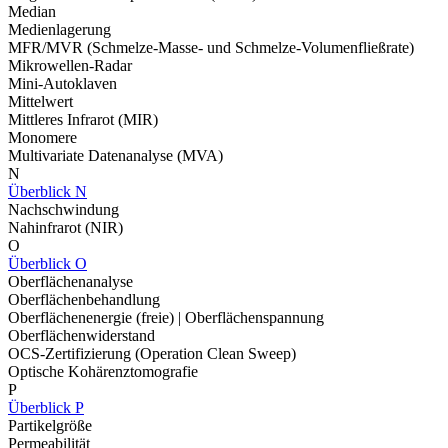
Median
Medienlagerung
MFR/MVR (Schmelze-Masse- und Schmelze-Volumenfließrate)
Mikrowellen-Radar
Mini-Autoklaven
Mittelwert
Mittleres Infrarot (MIR)
Monomere
Multivariate Datenanalyse (MVA)
N
Überblick N
Nachschwindung
Nahinfrarot (NIR)
O
Überblick O
Oberflächenanalyse
Oberflächenbehandlung
Oberflächenenergie (freie) | Oberflächenspannung
Oberflächenwiderstand
OCS-Zertifizierung (Operation Clean Sweep)
Optische Kohärenztomografie
P
Überblick P
Partikelgröße
Permeabilität