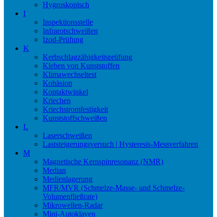
Hygroskopisch
I
Inspektionsstelle
Infrarotschweißen
Izod-Prüfung
K
Kerbschlagzähigkeitsprüfung
Kleben von Kunststoffen
Klimawechseltest
Kohäsion
Kontaktwinkel
Kriechen
Kriechstromfestigkeit
Kunststoffschweißen
L
Laserschweißen
Laststeigerungsversuch | Hysteresis-Messverfahren
M
Magnetische Kernspinresonanz (NMR)
Median
Medienlagerung
MFR/MVR (Schmelze-Masse- und Schmelze-
Volumenfließrate)
Mikrowellen-Radar
Mini-Autoklaven