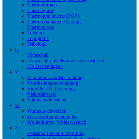
Thermoformen
Thermografie
Thermogravimetrie (TGA)
Thermo-oxidative Alterung
Thermoplaste
Toleranz
Topografie
Tribologie
U
Ultraschall
Ultraschallschweißen von Kunststoffen
UV-Beständigkeit
V
Vakuumultraviolettstrahlung
Verarbeitungsschwindung
VinylPlus-Zertifizierung
Viskositätszahl
Volumenwiderstand
W
Warmgasschweißen
Wasserstoffanwendungen
Wöhlerkurve | Wöhlerversuch
Z
Zeitstand-Innendruckprüfung
Zeit-Spannung-Verschiebungsprinzip