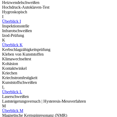
Heizwendelschweißen
Hochdruck-Autoklaven-Test
Hygroskopisch
I
Überblick I
Inspektionsstelle
Infrarotschweißen
Izod-Prüfung
K
Überblick K
Kerbschlagzähigkeitsprüfung
Kleben von Kunststoffen
Klimawechseltest
Kohäsion
Kontaktwinkel
Kriechen
Kriechstromfestigkeit
Kunststoffschweißen
L
Überblick L
Laserschweißen
Laststeigerungsversuch | Hysteresis-Messverfahren
M
Überblick M
Magnetische Kernspinresonanz (NMR)