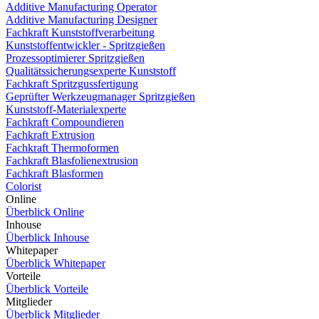
Additive Manufacturing Operator
Additive Manufacturing Designer
Fachkraft Kunststoffverarbeitung
Kunststoffentwickler - Spritzgießen
Prozessoptimierer Spritzgießen
Qualitätssicherungsexperte Kunststoff
Fachkraft Spritzgussfertigung
Geprüfter Werkzeugmanager Spritzgießen
Kunststoff-Materialexperte
Fachkraft Compoundieren
Fachkraft Extrusion
Fachkraft Thermoformen
Fachkraft Blasfolienextrusion
Fachkraft Blasformen
Colorist
Online
Überblick Online
Inhouse
Überblick Inhouse
Whitepaper
Überblick Whitepaper
Vorteile
Überblick Vorteile
Mitglieder
Überblick Mitglieder