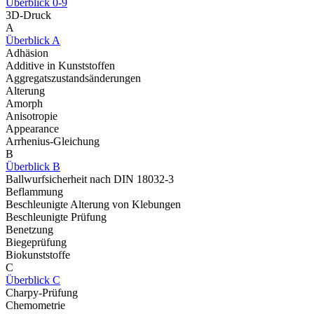
Überblick 0-9
3D-Druck
A
Überblick A
Adhäsion
Additive in Kunststoffen
Aggregatszustandsänderungen
Alterung
Amorph
Anisotropie
Appearance
Arrhenius-Gleichung
B
Überblick B
Ballwurfsicherheit nach DIN 18032-3
Beflammung
Beschleunigte Alterung von Klebungen
Beschleunigte Prüfung
Benetzung
Biegeprüfung
Biokunststoffe
C
Überblick C
Charpy-Prüfung
Chemometrie