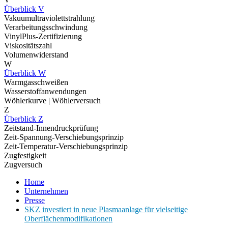
Überblick V
Vakuumultraviolettstrahlung
Verarbeitungsschwindung
VinylPlus-Zertifizierung
Viskositätszahl
Volumenwiderstand
W
Überblick W
Warmgasschweißen
Wasserstoffanwendungen
Wöhlerkurve | Wöhlerversuch
Z
Überblick Z
Zeitstand-Innendruckprüfung
Zeit-Spannung-Verschiebungsprinzip
Zeit-Temperatur-Verschiebungsprinzip
Zugfestigkeit
Zugversuch
Home
Unternehmen
Presse
SKZ investiert in neue Plasmaanlage für vielseitige
Oberflächenmodifikationen