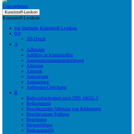
Unternehmen
Kunststoff-Lexikon
Kunststoff-Lexikon
zur Startseite Kunststoff-Lexikon
0-9
3D-Druck
A
Adhäsion
Additive in Kunststoffen
Aggregatszustandsänderungen
Alterung
Amorph
Anisotropie
Appearance
Arrhenius-Gleichung
B
Ballwurfsicherheit nach DIN 18032-3
Beflammung
Beschleunigte Alterung von Klebungen
Beschleunigte Prüfung
Benetzung
Biegeprüfung
Biokunststoffe