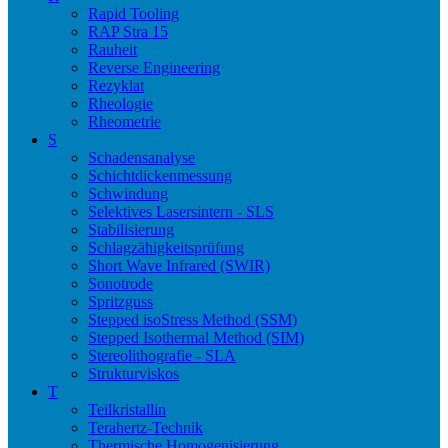
Rapid Tooling
RAP Stra 15
Rauheit
Reverse Engineering
Rezyklat
Rheologie
Rheometrie
S
Schadensanalyse
Schichtdickenmessung
Schwindung
Selektives Lasersintern - SLS
Stabilisierung
Schlagzähigkeitsprüfung
Short Wave Infrared (SWIR)
Sonotrode
Spritzguss
Stepped isoStress Method (SSM)
Stepped Isothermal Method (SIM)
Stereolithografie - SLA
Strukturviskos
T
Teilkristallin
Terahertz-Technik
Thermische Homogenisierung