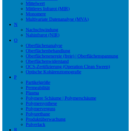
Mittelwert
Mittleres Infrarot (MIR)
Monomere
Multivariate Datenanalyse (MVA)
N
Nachschwindung
Nahinfrarot (NIR)
O
Oberflächenanalyse
Oberflächenbehandlung
Oberflächenenergie (freie) | Oberflächenspannung
Oberflächenwiderstand
OCS-Zertifizierung (Operation Clean Sweep)
Optische Kohärenztomografie
P
Partikelgröße
Permeabilität
Plasma
Polymere Schäume | Polymerschäume
Polymersynthese
Polymerverguss
Polyurethane
Produktüberwachung
Pulverlack
R