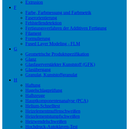
Extrusion
F
Farbe, Farbmessung und Farbmetrik
Faserorientierung
Fehlstellendetektion
Fertigungsverfahren der Additiven Fertigung
Filament
Formulierung
Fused Layer Modeling - FLM
G
Geometrische Produktspezifikation
Glanz
Glasfaserverstärkter Kunststoff (GFK)
Glasübergang
Granulat, Kunststoffgranulat
H
Haftung
Hagelschlagprüfung
Halbzeuge
Hauptkomponentenanalyse (PCA)
Helium-Schnelltest
Heizelementmuffenschweißen
Heizelementstumpfschweißen
Heizwendelschweißen
Hochdruck-Autoklaven-Test