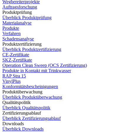
Wegbereiterprojekte
Auftragsforschung
Produktprüfung
Überblick Produktprüfung
Materialanalyse
Produkte
Verfahren
Schadensanalyse
Produktzertifizierung
Überblick Produktzertifizierung
CE-Zertifikate
SKZ-Zertifikate
Operation Clean Sweep (OCS Zertifizierung)
Produkte in Kontakt mit Trinkwasser
RAP Stra 15
VinylPlus
Konformitätsbescheinigungen
Produktüberwachung
Überblick Produktüberwachung
Qualitätspolitik
Überblick Qualitätspolitik
Zertifizierungsablauf
Überblick Zertifizierungsablauf
Downloads
Überblick Downloads