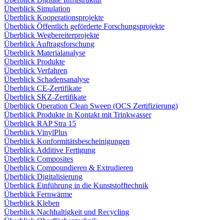
Überblick Simulation
Überblick Kooperationsprojekte
Überblick Öffentlich geförderte Forschungsprojekte
Überblick Wegbereiterprojekte
Überblick Auftragsforschung
Überblick Materialanalyse
Überblick Produkte
Überblick Verfahren
Überblick Schadensanalyse
Überblick CE-Zertifikate
Überblick SKZ-Zertifikate
Überblick Operation Clean Sweep (OCS Zertifizierung)
Überblick Produkte in Kontakt mit Trinkwasser
Überblick RAP Stra 15
Überblick VinylPlus
Überblick Konformitätsbescheinigungen
Überblick Additive Fertigung
Überblick Composites
Überblick Compoundieren & Extrudieren
Überblick Digitalisierung
Überblick Einführung in die Kunststofftechnik
Überblick Fernwärme
Überblick Kleben
Überblick Nachhaltigkeit und Recycling