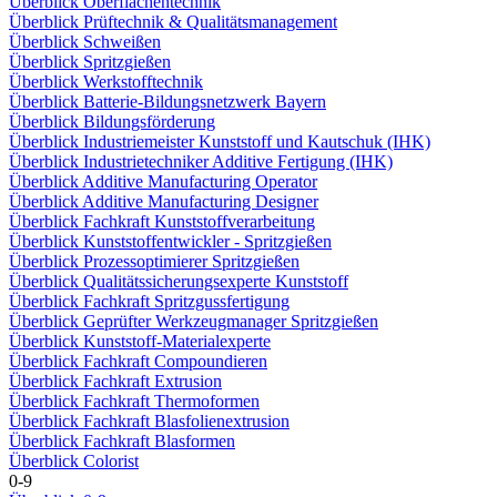
Überblick Oberflächentechnik
Überblick Prüftechnik & Qualitätsmanagement
Überblick Schweißen
Überblick Spritzgießen
Überblick Werkstofftechnik
Überblick Batterie-Bildungsnetzwerk Bayern
Überblick Bildungsförderung
Überblick Industriemeister Kunststoff und Kautschuk (IHK)
Überblick Industrietechniker Additive Fertigung (IHK)
Überblick Additive Manufacturing Operator
Überblick Additive Manufacturing Designer
Überblick Fachkraft Kunststoffverarbeitung
Überblick Kunststoffentwickler - Spritzgießen
Überblick Prozessoptimierer Spritzgießen
Überblick Qualitätssicherungsexperte Kunststoff
Überblick Fachkraft Spritzgussfertigung
Überblick Geprüfter Werkzeugmanager Spritzgießen
Überblick Kunststoff-Materialexperte
Überblick Fachkraft Compoundieren
Überblick Fachkraft Extrusion
Überblick Fachkraft Thermoformen
Überblick Fachkraft Blasfolienextrusion
Überblick Fachkraft Blasformen
Überblick Colorist
0-9