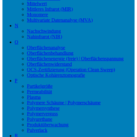
Mittelwert
Mittleres Infrarot (MIR)
Monomere
Multivariate Datenanalyse (MVA)
N
Nachschwindung
Nahinfrarot (NIR)
O
Oberflächenanalyse
Oberflächenbehandlung
Oberflächenenergie (freie) | Oberflächenspannung
Oberflächenwiderstand
OCS-Zertifizierung (Operation Clean Sweep)
Optische Kohärenztomografie
P
Partikelgröße
Permeabilität
Plasma
Polymere Schäume | Polymerschäume
Polymersynthese
Polymerverguss
Polyurethane
Produktüberwachung
Pulverlack
R