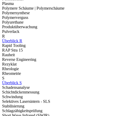
Plasma
Polymere Schäume | Polymerschäume
Polymersynthese
Polymerverguss
Polyurethane
Produktüberwachung
Pulverlack
R
Überblick R
Rapid Tooling
RAP Stra 15
Rauheit
Reverse Engineering
Rezyklat
Rheologie
Rheometrie
S
Überblick S
Schadensanalyse
Schichtdickenmessung
Schwindung
Selektives Lasersintern - SLS
Stabilisierung
Schlagzähigkeitsprüfung
Short Wave Infrared (SWIR)