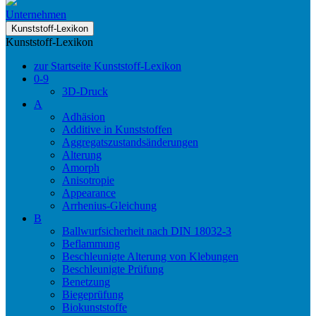
Unternehmen
Kunststoff-Lexikon
Kunststoff-Lexikon
zur Startseite Kunststoff-Lexikon
0-9
3D-Druck
A
Adhäsion
Additive in Kunststoffen
Aggregatszustandsänderungen
Alterung
Amorph
Anisotropie
Appearance
Arrhenius-Gleichung
B
Ballwurfsicherheit nach DIN 18032-3
Beflammung
Beschleunigte Alterung von Klebungen
Beschleunigte Prüfung
Benetzung
Biegeprüfung
Biokunststoffe