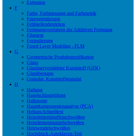
Extrusion
F
Farbe, Farbmessung und Farbmetrik
Faserorientierung
Fehlstellendetektion
Fertigungsverfahren der Additiven Fertigung
Filament
Formulierung
Fused Layer Modeling - FLM
G
Geometrische Produktspezifikation
Glanz
Glasfaserverstärkter Kunststoff (GFK)
Glasübergang
Granulat, Kunststoffgranulat
H
Haftung
Hagelschlagprüfung
Halbzeuge
Hauptkomponentenanalyse (PCA)
Helium-Schnelltest
Heizelementmuffenschweißen
Heizelementstumpfschweißen
Heizwendelschweißen
Hochdruck-Autoklaven-Test