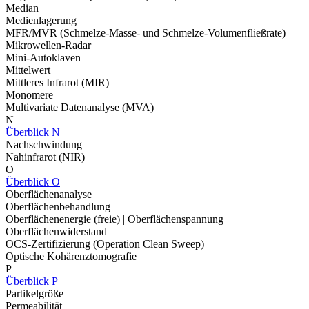
Median
Medienlagerung
MFR/MVR (Schmelze-Masse- und Schmelze-Volumenfließrate)
Mikrowellen-Radar
Mini-Autoklaven
Mittelwert
Mittleres Infrarot (MIR)
Monomere
Multivariate Datenanalyse (MVA)
N
Überblick N
Nachschwindung
Nahinfrarot (NIR)
O
Überblick O
Oberflächenanalyse
Oberflächenbehandlung
Oberflächenenergie (freie) | Oberflächenspannung
Oberflächenwiderstand
OCS-Zertifizierung (Operation Clean Sweep)
Optische Kohärenztomografie
P
Überblick P
Partikelgröße
Permeabilität