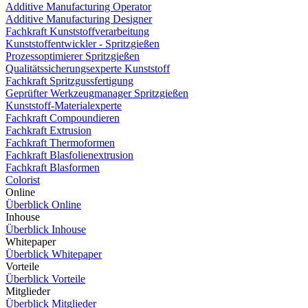
Additive Manufacturing Operator
Additive Manufacturing Designer
Fachkraft Kunststoffverarbeitung
Kunststoffentwickler - Spritzgießen
Prozessoptimierer Spritzgießen
Qualitätssicherungsexperte Kunststoff
Fachkraft Spritzgussfertigung
Geprüfter Werkzeugmanager Spritzgießen
Kunststoff-Materialexperte
Fachkraft Compoundieren
Fachkraft Extrusion
Fachkraft Thermoformen
Fachkraft Blasfolienextrusion
Fachkraft Blasformen
Colorist
Online
Überblick Online
Inhouse
Überblick Inhouse
Whitepaper
Überblick Whitepaper
Vorteile
Überblick Vorteile
Mitglieder
Überblick Mitglieder