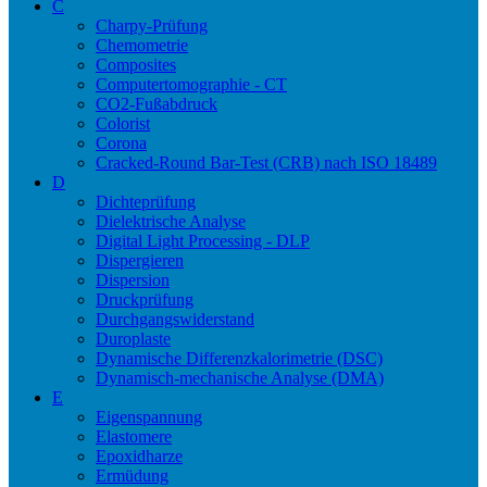
C
Charpy-Prüfung
Chemometrie
Composites
Computertomographie - CT
CO2-Fußabdruck
Colorist
Corona
Cracked-Round Bar-Test (CRB) nach ISO 18489
D
Dichteprüfung
Dielektrische Analyse
Digital Light Processing - DLP
Dispergieren
Dispersion
Druckprüfung
Durchgangswiderstand
Duroplaste
Dynamische Differenzkalorimetrie (DSC)
Dynamisch-mechanische Analyse (DMA)
E
Eigenspannung
Elastomere
Epoxidharze
Ermüdung