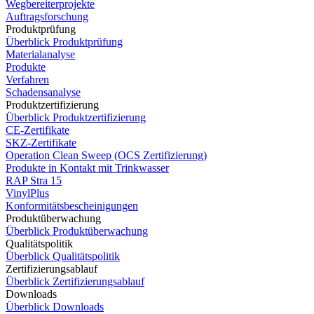
Wegbereiterprojekte
Auftragsforschung
Produktprüfung
Überblick Produktprüfung
Materialanalyse
Produkte
Verfahren
Schadensanalyse
Produktzertifizierung
Überblick Produktzertifizierung
CE-Zertifikate
SKZ-Zertifikate
Operation Clean Sweep (OCS Zertifizierung)
Produkte in Kontakt mit Trinkwasser
RAP Stra 15
VinylPlus
Konformitätsbescheinigungen
Produktüberwachung
Überblick Produktüberwachung
Qualitätspolitik
Überblick Qualitätspolitik
Zertifizierungsablauf
Überblick Zertifizierungsablauf
Downloads
Überblick Downloads