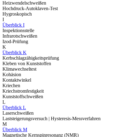
Heizwendelschweißen
Hochdruck-Autoklaven-Test
Hygroskopisch
I
Überblick I
Inspektionsstelle
Infrarotschweißen
Izod-Prüfung
K
Überblick K
Kerbschlagzähigkeitsprüfung
Kleben von Kunststoffen
Klimawechseltest
Kohäsion
Kontaktwinkel
Kriechen
Kriechstromfestigkeit
Kunststoffschweißen
L
Überblick L
Laserschweißen
Laststeigerungsversuch | Hysteresis-Messverfahren
M
Überblick M
Magnetische Kernspinresonanz (NMR)