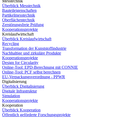
Messtechnik
Überblick Messtechnik
Bauteileigenschaften
Partikelmesstechnik
Oberflächentechnik
Zerstörungsfreie Prüfung
Kooperationsprojekte
Kreislaufwirtschaft
Überblick Kreislaufwirtschaft
Recycling
Transformation der Kunststoffindustrie
Nachhaltige und zirkuläre Produkte
Kooperationsprojekte
Design for Circularity
Online-Tool: EPD-Berechnung mit CONNIE
Online-Tool: PCF selbst berechnen
EU-Verpackungsverordnung - PPWR
Digitalisierung
Überblick Digitalisierung
Digitale Infrastruktur
Simulation
Kooperationsprojekte
Kooperation
Überblick Kooperation
Öffentlich geförderte Forschungsprojekte