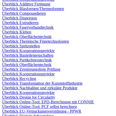
Überblick Additive Fertigung
Überblick Blasformen/Thermoformen
Überblick Compoundieren
Überblick Dispersion
Überblick Extrudieren
Überblick Faserverbundtechnik
Überblick Kleben
Überblick Oberflächentechnik
Überblick Thermische Fügetechnologien
Überblick Spritzgießen
Überblick Kooperationsprojekte
Überblick Bauteileigenschaften
Überblick Partikelmesstechnik
Überblick Oberflächentechnik
Überblick Zerstörungsfreie Prüfung
Überblick Kooperationsprojekte
Überblick Recycling
Überblick Transformation der Kunststoffindustrie
Überblick Nachhaltige und zirkuläre Produkte
Überblick Kooperationsprojekte
Überblick Design for Circularity
Überblick Online-Tool: EPD-Berechnung mit CONNIE
Überblick Online-Tool: PCF selbst berechnen
Überblick EU-Verpackungsverordnung - PPWR
Überblick Digitale Infrastruktur