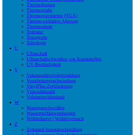
Thermoformen
Thermografie
Thermogravimetrie (TGA)
Thermo-oxidative Alterung
Thermoplaste
Toleranz
Topografie
Tribologie
U
Ultraschall
Ultraschallschweißen von Kunststoffen
UV-Beständigkeit
V
Vakuumultraviolettstrahlung
Verarbeitungsschwindung
VinylPlus-Zertifizierung
Viskositätszahl
Volumenwiderstand
W
Warmgasschweißen
Wasserstoffanwendungen
Wöhlerkurve | Wöhlerversuch
Z
Zeitstand-Innendruckprüfung
Zeit-Spannung-Verschiebungsprinzip