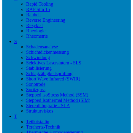
Rapid Tooling
RAP Stra 15
Rauheit
Reverse Engineering
Rezyklat
Rheologie
Rheometrie
S
Schadensanalyse
Schichtdickenmessung
Schwindung
Selektives Lasersintern - SLS
Stabilisierung
Schlagzähigkeitsprüfung
Short Wave Infrared (SWIR)
Sonotrode
Spritzguss
Stepped isoStress Method (SSM)
Stepped Isothermal Method (SIM)
Stereolithografie - SLA
Strukturviskos
T
Teilkristallin
Terahertz-Technik
Thermische Homogenisierung