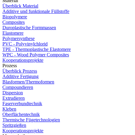
Material
Überblick Material
Additive und funktionale Füllstoffe
Biopolymere
Composites
Duroplastische Formmassen
Elastomere
Polymersynthese
PVC - Polyvinylchlorid
TPE - Thermoplastische Elastomere
WPC - Wood Polymer Composites
Kooperationsprojekte
Prozess
Überblick Prozess
Additive Fertigung
Blasformen/Thermoformen
Compoundieren
Dispersion
Extrudieren
Faserverbundtechnik
Kleben
Oberflächentechnik
Thermische Fügetechnologien
Spritzgießen
Kooperationsprojekte