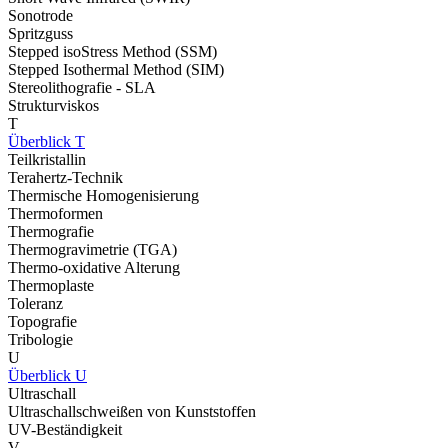
Sonotrode
Spritzguss
Stepped isoStress Method (SSM)
Stepped Isothermal Method (SIM)
Stereolithografie - SLA
Strukturviskos
T
Überblick T
Teilkristallin
Terahertz-Technik
Thermische Homogenisierung
Thermoformen
Thermografie
Thermogravimetrie (TGA)
Thermo-oxidative Alterung
Thermoplaste
Toleranz
Topografie
Tribologie
U
Überblick U
Ultraschall
Ultraschallschweißen von Kunststoffen
UV-Beständigkeit
V