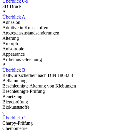
Überblick 0-9
3D-Druck
A
Überblick A
Adhäsion
Additive in Kunststoffen
Aggregatszustandsänderungen
Alterung
Amorph
Anisotropie
Appearance
Arrhenius-Gleichung
B
Überblick B
Ballwurfsicherheit nach DIN 18032-3
Beflammung
Beschleunigte Alterung von Klebungen
Beschleunigte Prüfung
Benetzung
Biegeprüfung
Biokunststoffe
C
Überblick C
Charpy-Prüfung
Chemometrie