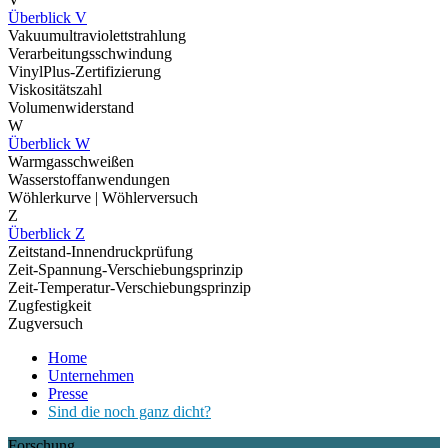
Überblick V
Vakuumultraviolettstrahlung
Verarbeitungsschwindung
VinylPlus-Zertifizierung
Viskositätszahl
Volumenwiderstand
W
Überblick W
Warmgasschweißen
Wasserstoffanwendungen
Wöhlerkurve | Wöhlerversuch
Z
Überblick Z
Zeitstand-Innendruckprüfung
Zeit-Spannung-Verschiebungsprinzip
Zeit-Temperatur-Verschiebungsprinzip
Zugfestigkeit
Zugversuch
Home
Unternehmen
Presse
Sind die noch ganz dicht?
Forschung