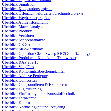
Überblick Simulation
Überblick Kooperationsprojekte
Überblick Öffentlich geförderte Forschungsprojekte
Überblick Wegbereiterprojekte
Überblick Auftragsforschung
Überblick Materialanalyse
Überblick Produkte
Überblick Verfahren
Überblick Schadensanalyse
Überblick CE-Zertifikate
Überblick SKZ-Zertifikate
Überblick Operation Clean Sweep (OCS Zertifizierung)
Überblick Produkte in Kontakt mit Trinkwasser
Überblick RAP Stra 15
Überblick VinylPlus
Überblick Konformitätsbescheinigungen
Überblick Additive Fertigung
Überblick Composites
Überblick Compoundieren & Extrudieren
Überblick Digitalisierung
Überblick Einführung in die Kunststofftechnik
Überblick Fernwärme
Überblick Kleben
Überblick Nachhaltigkeit und Recycling