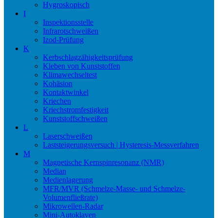
Hygroskopisch
I
Inspektionsstelle
Infrarotschweißen
Izod-Prüfung
K
Kerbschlagzähigkeitsprüfung
Kleben von Kunststoffen
Klimawechseltest
Kohäsion
Kontaktwinkel
Kriechen
Kriechstromfestigkeit
Kunststoffschweißen
L
Laserschweißen
Laststeigerungsversuch | Hysteresis-Messverfahren
M
Magnetische Kernspinresonanz (NMR)
Median
Medienlagerung
MFR/MVR (Schmelze-Masse- und Schmelze-
Volumenfließrate)
Mikrowellen-Radar
Mini-Autoklaven