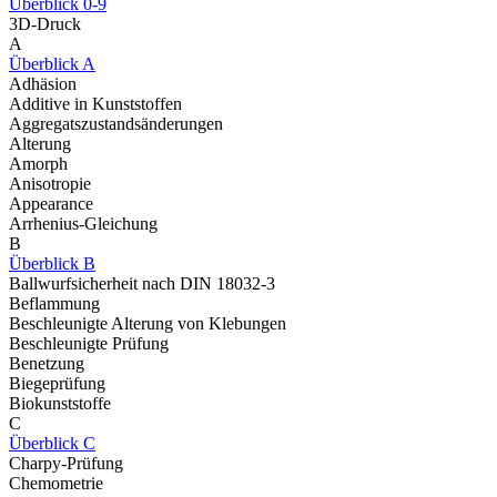
Überblick 0-9
3D-Druck
A
Überblick A
Adhäsion
Additive in Kunststoffen
Aggregatszustandsänderungen
Alterung
Amorph
Anisotropie
Appearance
Arrhenius-Gleichung
B
Überblick B
Ballwurfsicherheit nach DIN 18032-3
Beflammung
Beschleunigte Alterung von Klebungen
Beschleunigte Prüfung
Benetzung
Biegeprüfung
Biokunststoffe
C
Überblick C
Charpy-Prüfung
Chemometrie