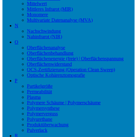
Mittelwert
Mittleres Infrarot (MIR)
Monomere
Multivariate Datenanalyse (MVA)
N
Nachschwindung
Nahinfrarot (NIR)
O
Oberflächenanalyse
Oberflächenbehandlung
Oberflächenenergie (freie) | Oberflächenspannung
Oberflächenwiderstand
OCS-Zertifizierung (Operation Clean Sweep)
Optische Kohärenztomografie
P
Partikelgröße
Permeabilität
Plasma
Polymere Schäume | Polymerschäume
Polymersynthese
Polymerverguss
Polyurethane
Produktüberwachung
Pulverlack
R