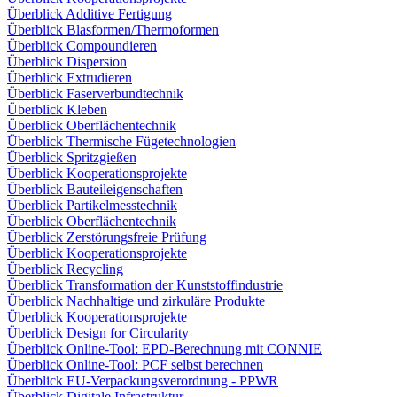
Überblick Additive Fertigung
Überblick Blasformen/Thermoformen
Überblick Compoundieren
Überblick Dispersion
Überblick Extrudieren
Überblick Faserverbundtechnik
Überblick Kleben
Überblick Oberflächentechnik
Überblick Thermische Fügetechnologien
Überblick Spritzgießen
Überblick Kooperationsprojekte
Überblick Bauteileigenschaften
Überblick Partikelmesstechnik
Überblick Oberflächentechnik
Überblick Zerstörungsfreie Prüfung
Überblick Kooperationsprojekte
Überblick Recycling
Überblick Transformation der Kunststoffindustrie
Überblick Nachhaltige und zirkuläre Produkte
Überblick Kooperationsprojekte
Überblick Design for Circularity
Überblick Online-Tool: EPD-Berechnung mit CONNIE
Überblick Online-Tool: PCF selbst berechnen
Überblick EU-Verpackungsverordnung - PPWR
Überblick Digitale Infrastruktur