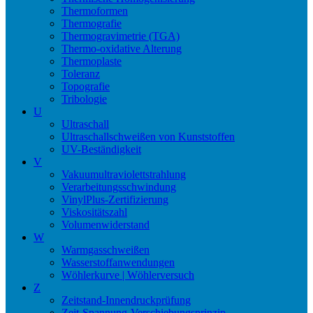
Thermoformen
Thermografie
Thermogravimetrie (TGA)
Thermo-oxidative Alterung
Thermoplaste
Toleranz
Topografie
Tribologie
U
Ultraschall
Ultraschallschweißen von Kunststoffen
UV-Beständigkeit
V
Vakuumultraviolettstrahlung
Verarbeitungsschwindung
VinylPlus-Zertifizierung
Viskositätszahl
Volumenwiderstand
W
Warmgasschweißen
Wasserstoffanwendungen
Wöhlerkurve | Wöhlerversuch
Z
Zeitstand-Innendruckprüfung
Zeit-Spannung-Verschiebungsprinzip