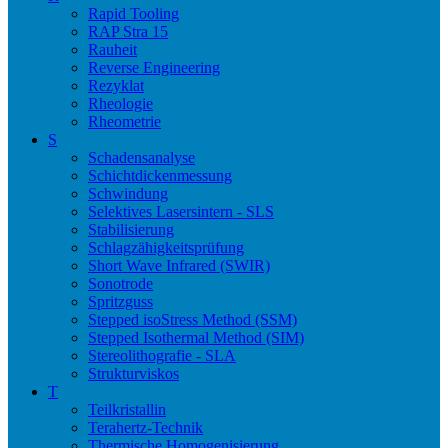
Rapid Tooling
RAP Stra 15
Rauheit
Reverse Engineering
Rezyklat
Rheologie
Rheometrie
S
Schadensanalyse
Schichtdickenmessung
Schwindung
Selektives Lasersintern - SLS
Stabilisierung
Schlagzähigkeitsprüfung
Short Wave Infrared (SWIR)
Sonotrode
Spritzguss
Stepped isoStress Method (SSM)
Stepped Isothermal Method (SIM)
Stereolithografie - SLA
Strukturviskos
T
Teilkristallin
Terahertz-Technik
Thermische Homogenisierung