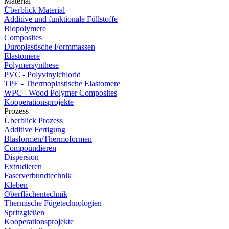
Material
Überblick Material
Additive und funktionale Füllstoffe
Biopolymere
Composites
Duroplastische Formmassen
Elastomere
Polymersynthese
PVC - Polyvinylchlorid
TPE - Thermoplastische Elastomere
WPC - Wood Polymer Composites
Kooperationsprojekte
Prozess
Überblick Prozess
Additive Fertigung
Blasformen/Thermoformen
Compoundieren
Dispersion
Extrudieren
Faserverbundtechnik
Kleben
Oberflächentechnik
Thermische Fügetechnologien
Spritzgießen
Kooperationsprojekte