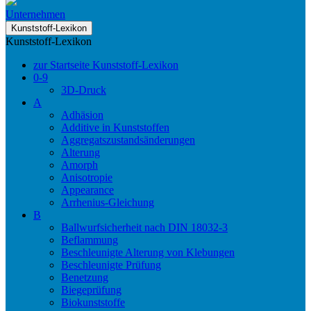
Unternehmen
Kunststoff-Lexikon
Kunststoff-Lexikon
zur Startseite Kunststoff-Lexikon
0-9
3D-Druck
A
Adhäsion
Additive in Kunststoffen
Aggregatszustandsänderungen
Alterung
Amorph
Anisotropie
Appearance
Arrhenius-Gleichung
B
Ballwurfsicherheit nach DIN 18032-3
Beflammung
Beschleunigte Alterung von Klebungen
Beschleunigte Prüfung
Benetzung
Biegeprüfung
Biokunststoffe