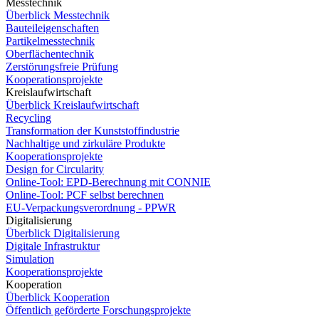
Messtechnik
Überblick Messtechnik
Bauteileigenschaften
Partikelmesstechnik
Oberflächentechnik
Zerstörungsfreie Prüfung
Kooperationsprojekte
Kreislaufwirtschaft
Überblick Kreislaufwirtschaft
Recycling
Transformation der Kunststoffindustrie
Nachhaltige und zirkuläre Produkte
Kooperationsprojekte
Design for Circularity
Online-Tool: EPD-Berechnung mit CONNIE
Online-Tool: PCF selbst berechnen
EU-Verpackungsverordnung - PPWR
Digitalisierung
Überblick Digitalisierung
Digitale Infrastruktur
Simulation
Kooperationsprojekte
Kooperation
Überblick Kooperation
Öffentlich geförderte Forschungsprojekte