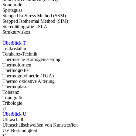
Sonotrode
Spritzguss
Stepped isoStress Method (SSM)
Stepped Isothermal Method (SIM)
Stereolithografie - SLA
Strukturviskos
T
Überblick T
Teilkristallin
Terahertz-Technik
Thermische Homogenisierung
Thermoformen
Thermografie
Thermogravimetrie (TGA)
Thermo-oxidative Alterung
Thermoplaste
Toleranz
Topografie
Tribologie
U
Überblick U
Ultraschall
Ultraschallschweißen von Kunststoffen
UV-Beständigkeit
V