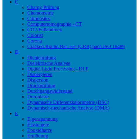
C
Charpy-Prüfung
Chemometrie
Composites
Computertomographie - CT
CO2-Fußabdruck
Colorist
Corona
Cracked-Round Bar-Test (CRB) nach ISO 18489
D
Dichteprüfung
Dielektrische Analyse
Digital Light Processing - DLP
Dispergieren
Dispersion
Druckprüfung
Durchgangswiderstand
Duroplaste
Dynamische Differenzkalorimetrie (DSC)
Dynamisch-mechanische Analyse (DMA)
E
Eigenspannung
Elastomere
Epoxidharze
Ermüdung