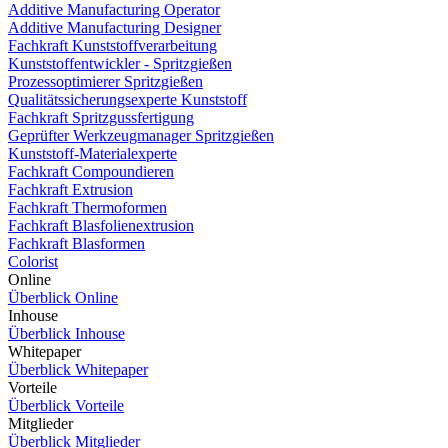
Additive Manufacturing Operator
Additive Manufacturing Designer
Fachkraft Kunststoffverarbeitung
Kunststoffentwickler - Spritzgießen
Prozessoptimierer Spritzgießen
Qualitätssicherungsexperte Kunststoff
Fachkraft Spritzgussfertigung
Geprüfter Werkzeugmanager Spritzgießen
Kunststoff-Materialexperte
Fachkraft Compoundieren
Fachkraft Extrusion
Fachkraft Thermoformen
Fachkraft Blasfolienextrusion
Fachkraft Blasformen
Colorist
Online
Überblick Online
Inhouse
Überblick Inhouse
Whitepaper
Überblick Whitepaper
Vorteile
Überblick Vorteile
Mitglieder
Überblick Mitglieder