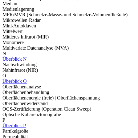
Median
Medienlagerung
MFR/MVR (Schmelze-Masse- und Schmelze-Volumenfließrate)
Mikrowellen-Radar
Mini-Autoklaven
Mittelwert
Mittleres Infrarot (MIR)
Monomere
Multivariate Datenanalyse (MVA)
N
Überblick N
Nachschwindung
Nahinfrarot (NIR)
O
Überblick O
Oberflächenanalyse
Oberflächenbehandlung
Oberflächenenergie (freie) | Oberflächenspannung
Oberflächenwiderstand
OCS-Zertifizierung (Operation Clean Sweep)
Optische Kohärenztomografie
P
Überblick P
Partikelgröße
Permeabilität