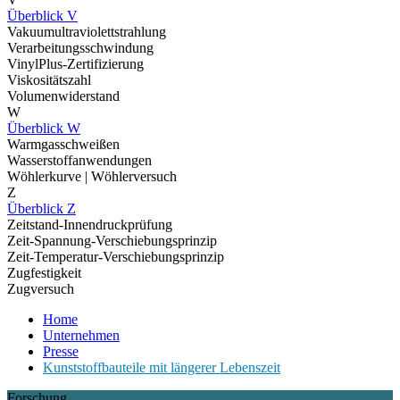
Überblick V
Vakuumultraviolettstrahlung
Verarbeitungsschwindung
VinylPlus-Zertifizierung
Viskositätszahl
Volumenwiderstand
W
Überblick W
Warmgasschweißen
Wasserstoffanwendungen
Wöhlerkurve | Wöhlerversuch
Z
Überblick Z
Zeitstand-Innendruckprüfung
Zeit-Spannung-Verschiebungsprinzip
Zeit-Temperatur-Verschiebungsprinzip
Zugfestigkeit
Zugversuch
Home
Unternehmen
Presse
Kunststoffbauteile mit längerer Lebenszeit
Forschung