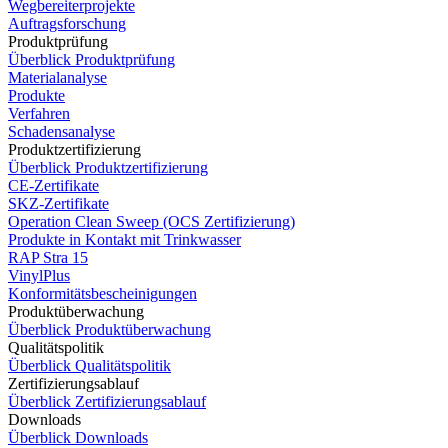
Wegbereiterprojekte
Auftragsforschung
Produktprüfung
Überblick Produktprüfung
Materialanalyse
Produkte
Verfahren
Schadensanalyse
Produktzertifizierung
Überblick Produktzertifizierung
CE-Zertifikate
SKZ-Zertifikate
Operation Clean Sweep (OCS Zertifizierung)
Produkte in Kontakt mit Trinkwasser
RAP Stra 15
VinylPlus
Konformitätsbescheinigungen
Produktüberwachung
Überblick Produktüberwachung
Qualitätspolitik
Überblick Qualitätspolitik
Zertifizierungsablauf
Überblick Zertifizierungsablauf
Downloads
Überblick Downloads