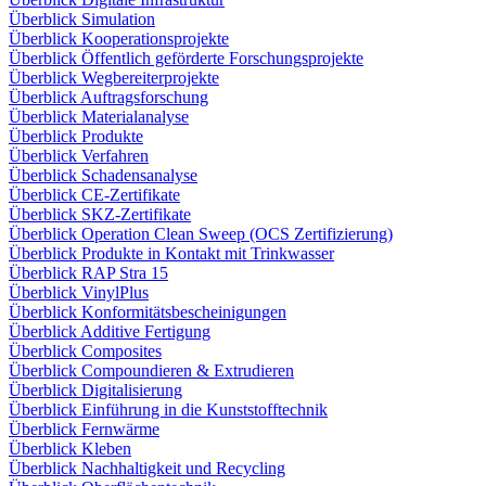
Überblick Simulation
Überblick Kooperationsprojekte
Überblick Öffentlich geförderte Forschungsprojekte
Überblick Wegbereiterprojekte
Überblick Auftragsforschung
Überblick Materialanalyse
Überblick Produkte
Überblick Verfahren
Überblick Schadensanalyse
Überblick CE-Zertifikate
Überblick SKZ-Zertifikate
Überblick Operation Clean Sweep (OCS Zertifizierung)
Überblick Produkte in Kontakt mit Trinkwasser
Überblick RAP Stra 15
Überblick VinylPlus
Überblick Konformitätsbescheinigungen
Überblick Additive Fertigung
Überblick Composites
Überblick Compoundieren & Extrudieren
Überblick Digitalisierung
Überblick Einführung in die Kunststofftechnik
Überblick Fernwärme
Überblick Kleben
Überblick Nachhaltigkeit und Recycling