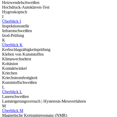
Heizwendelschweißen
Hochdruck-Autoklaven-Test
Hygroskopisch
I
Überblick I
Inspektionsstelle
Infrarotschweißen
Izod-Prüfung
K
Überblick K
Kerbschlagzähigkeitsprüfung
Kleben von Kunststoffen
Klimawechseltest
Kohäsion
Kontaktwinkel
Kriechen
Kriechstromfestigkeit
Kunststoffschweißen
L
Überblick L
Laserschweißen
Laststeigerungsversuch | Hysteresis-Messverfahren
M
Überblick M
Magnetische Kernspinresonanz (NMR)