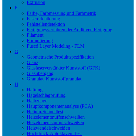
Extrusion
F
Farbe, Farbmessung und Farbmetrik
Faserorientierung
Fehlstellendetektion
Fertigungsverfahren der Additiven Fertigung
Filament
Formulierung
Fused Layer Modeling - FLM
G
Geometrische Produktspezifikation
Glanz
Glasfaserverstärkter Kunststoff (GFK)
Glasübergang
Granulat, Kunststoffgranulat
H
Haftung
Hagelschlagprüfung
Halbzeuge
Hauptkomponentenanalyse (PCA)
Helium-Schnelltest
Heizelementmuffenschweißen
Heizelementstumpfschweißen
Heizwendelschweißen
Hochdruck-Autoklaven-Test