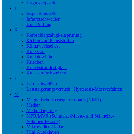
Hygroskopisch
I
Inspektionsstelle
Infrarotschweißen
Izod-Prüfung
K
Kerbschlagzähigkeitsprüfung
Kleben von Kunststoffen
Klimawechseltest
Kohäsion
Kontaktwinkel
Kriechen
Kriechstromfestigkeit
Kunststoffschweißen
L
Laserschweißen
Laststeigerungsversuch | Hysteresis-Messverfahren
M
Magnetische Kernspinresonanz (NMR)
Median
Medienlagerung
MFR/MVR (Schmelze-Masse- und Schmelze-
Volumenfließrate)
Mikrowellen-Radar
Mini-Autoklaven