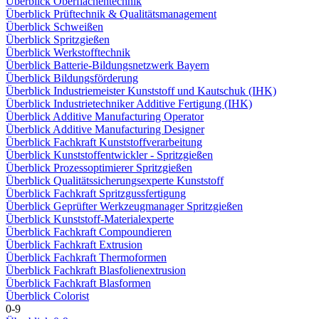
Überblick Oberflächentechnik
Überblick Prüftechnik & Qualitätsmanagement
Überblick Schweißen
Überblick Spritzgießen
Überblick Werkstofftechnik
Überblick Batterie-Bildungsnetzwerk Bayern
Überblick Bildungsförderung
Überblick Industriemeister Kunststoff und Kautschuk (IHK)
Überblick Industrietechniker Additive Fertigung (IHK)
Überblick Additive Manufacturing Operator
Überblick Additive Manufacturing Designer
Überblick Fachkraft Kunststoffverarbeitung
Überblick Kunststoffentwickler - Spritzgießen
Überblick Prozessoptimierer Spritzgießen
Überblick Qualitätssicherungsexperte Kunststoff
Überblick Fachkraft Spritzgussfertigung
Überblick Geprüfter Werkzeugmanager Spritzgießen
Überblick Kunststoff-Materialexperte
Überblick Fachkraft Compoundieren
Überblick Fachkraft Extrusion
Überblick Fachkraft Thermoformen
Überblick Fachkraft Blasfolienextrusion
Überblick Fachkraft Blasformen
Überblick Colorist
0-9