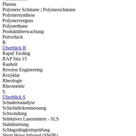
Plasma
Polymere Schäume | Polymerschäume
Polymersynthese
Polymerverguss
Polyurethane
Produktüberwachung
Pulverlack
R
Überblick R
Rapid Tooling
RAP Stra 15
Rauheit
Reverse Engineering
Rezyklat
Rheologie
Rheometrie
S
Überblick S
Schadensanalyse
Schichtdickenmessung
Schwindung
Selektives Lasersintern - SLS
Stabilisierung
Schlagzähigkeitsprüfung
Short Wave Infrared (SWIR)