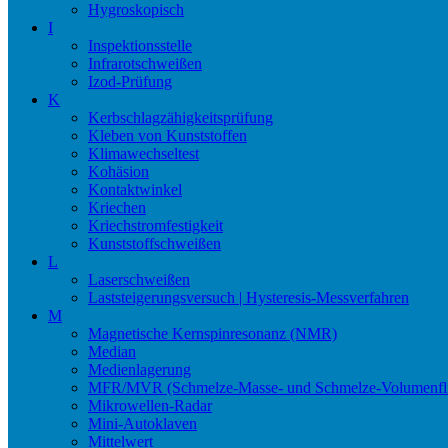
Hygroskopisch
I
Inspektionsstelle
Infrarotschweißen
Izod-Prüfung
K
Kerbschlagzähigkeitsprüfung
Kleben von Kunststoffen
Klimawechseltest
Kohäsion
Kontaktwinkel
Kriechen
Kriechstromfestigkeit
Kunststoffschweißen
L
Laserschweißen
Laststeigerungsversuch | Hysteresis-Messverfahren
M
Magnetische Kernspinresonanz (NMR)
Median
Medienlagerung
MFR/MVR (Schmelze-Masse- und Schmelze-Volumenfli
Mikrowellen-Radar
Mini-Autoklaven
Mittelwert