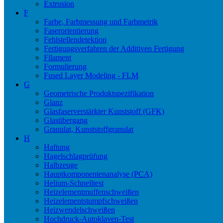
Extrusion
F
Farbe, Farbmessung und Farbmetrik
Faserorientierung
Fehlstellendetektion
Fertigungsverfahren der Additiven Fertigung
Filament
Formulierung
Fused Layer Modeling - FLM
G
Geometrische Produktspezifikation
Glanz
Glasfaserverstärkter Kunststoff (GFK)
Glasübergang
Granulat, Kunststoffgranulat
H
Haftung
Hagelschlagprüfung
Halbzeuge
Hauptkomponentenanalyse (PCA)
Helium-Schnelltest
Heizelementmuffenschweißen
Heizelementstumpfschweißen
Heizwendelschweißen
Hochdruck-Autoklaven-Test