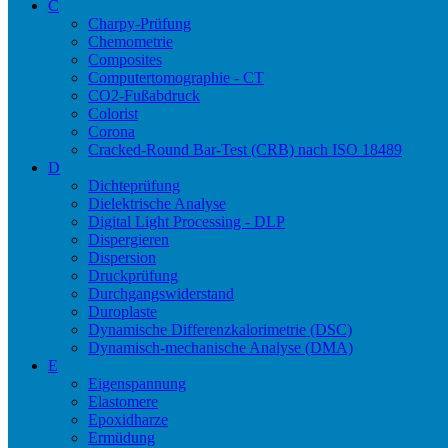
C
Charpy-Prüfung
Chemometrie
Composites
Computertomographie - CT
CO2-Fußabdruck
Colorist
Corona
Cracked-Round Bar-Test (CRB) nach ISO 18489
D
Dichteprüfung
Dielektrische Analyse
Digital Light Processing - DLP
Dispergieren
Dispersion
Druckprüfung
Durchgangswiderstand
Duroplaste
Dynamische Differenzkalorimetrie (DSC)
Dynamisch-mechanische Analyse (DMA)
E
Eigenspannung
Elastomere
Epoxidharze
Ermüdung