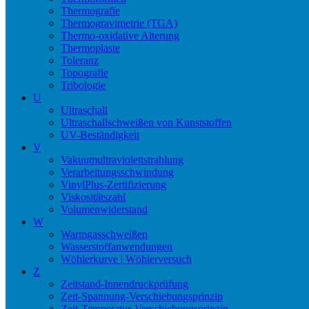
Thermografie
Thermogravimetrie (TGA)
Thermo-oxidative Alterung
Thermoplaste
Toleranz
Topografie
Tribologie
U
Ultraschall
Ultraschallschweißen von Kunststoffen
UV-Beständigkeit
V
Vakuumultraviolettstrahlung
Verarbeitungsschwindung
VinylPlus-Zertifizierung
Viskositätszahl
Volumenwiderstand
W
Warmgasschweißen
Wasserstoffanwendungen
Wöhlerkurve | Wöhlerversuch
Z
Zeitstand-Innendruckprüfung
Zeit-Spannung-Verschiebungsprinzip
Zeit-Temperatur-Verschiebungsprinzip