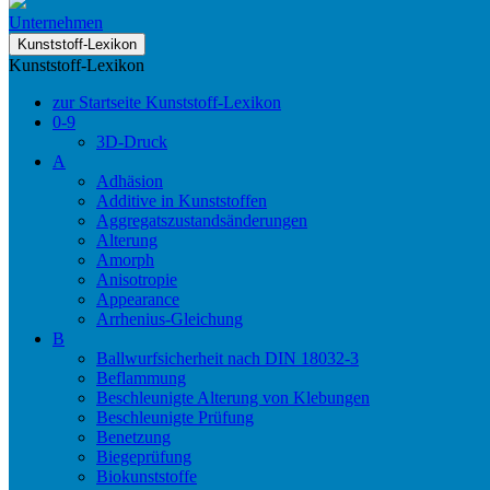
Unternehmen
Kunststoff-Lexikon
Kunststoff-Lexikon
zur Startseite Kunststoff-Lexikon
0-9
3D-Druck
A
Adhäsion
Additive in Kunststoffen
Aggregatszustandsänderungen
Alterung
Amorph
Anisotropie
Appearance
Arrhenius-Gleichung
B
Ballwurfsicherheit nach DIN 18032-3
Beflammung
Beschleunigte Alterung von Klebungen
Beschleunigte Prüfung
Benetzung
Biegeprüfung
Biokunststoffe