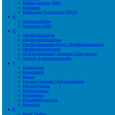
Mittleres Infrarot (MIR)
Monomere
Multivariate Datenanalyse (MVA)
N
Nachschwindung
Nahinfrarot (NIR)
O
Oberflächenanalyse
Oberflächenbehandlung
Oberflächenenergie (freie) | Oberflächenspannung
Oberflächenwiderstand
OCS-Zertifizierung (Operation Clean Sweep)
Optische Kohärenztomografie
P
Partikelgröße
Permeabilität
Plasma
Polymere Schäume | Polymerschäume
Polymersynthese
Polymerverguss
Polyurethane
Produktüberwachung
Pulverlack
R
Rapid Tooling