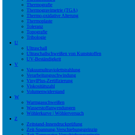
Thermografie
Thermogravimetrie (TGA)
Thermo-oxidative Alterung
Thermoplaste
Toleranz
Topografie
Tribologie
U
Ultraschall
Ultraschallschweißen von Kunststoffen
UV-Beständigkeit
V
Vakuumultraviolettstrahlung
Verarbeitungsschwindung
VinylPlus-Zertifizierung
Viskositätszahl
Volumenwiderstand
W
Warmgasschweißen
Wasserstoffanwendungen
Wöhlerkurve | Wöhlerversuch
Z
Zeitstand-Innendruckprüfung
Zeit-Spannung-Verschiebungsprinzip
Zeit-Temperatur-Verschiebungsprinzip