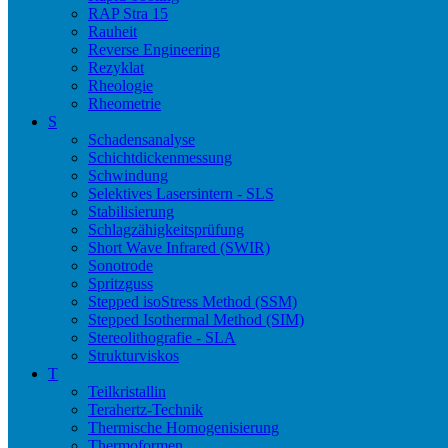
RAP Stra 15
Rauheit
Reverse Engineering
Rezyklat
Rheologie
Rheometrie
S
Schadensanalyse
Schichtdickenmessung
Schwindung
Selektives Lasersintern - SLS
Stabilisierung
Schlagzähigkeitsprüfung
Short Wave Infrared (SWIR)
Sonotrode
Spritzguss
Stepped isoStress Method (SSM)
Stepped Isothermal Method (SIM)
Stereolithografie - SLA
Strukturviskos
T
Teilkristallin
Terahertz-Technik
Thermische Homogenisierung
Thermoformen