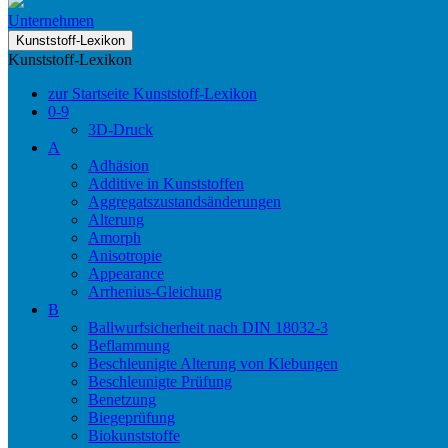
Unternehmen
Kunststoff-Lexikon
Kunststoff-Lexikon
zur Startseite Kunststoff-Lexikon
0-9
3D-Druck
A
Adhäsion
Additive in Kunststoffen
Aggregatszustandsänderungen
Alterung
Amorph
Anisotropie
Appearance
Arrhenius-Gleichung
B
Ballwurfsicherheit nach DIN 18032-3
Beflammung
Beschleunigte Alterung von Klebungen
Beschleunigte Prüfung
Benetzung
Biegeprüfung
Biokunststoffe