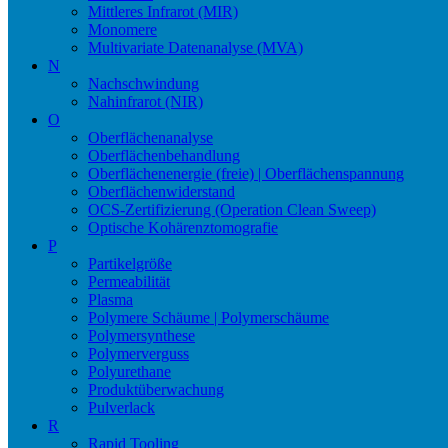
Mittleres Infrarot (MIR)
Monomere
Multivariate Datenanalyse (MVA)
N
Nachschwindung
Nahinfrarot (NIR)
O
Oberflächenanalyse
Oberflächenbehandlung
Oberflächenenergie (freie) | Oberflächenspannung
Oberflächenwiderstand
OCS-Zertifizierung (Operation Clean Sweep)
Optische Kohärenztomografie
P
Partikelgröße
Permeabilität
Plasma
Polymere Schäume | Polymerschäume
Polymersynthese
Polymerverguss
Polyurethane
Produktüberwachung
Pulverlack
R
Rapid Tooling