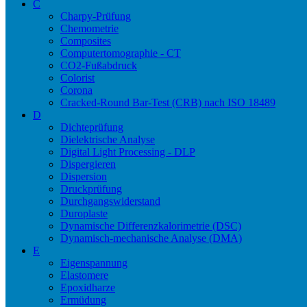
C
Charpy-Prüfung
Chemometrie
Composites
Computertomographie - CT
CO2-Fußabdruck
Colorist
Corona
Cracked-Round Bar-Test (CRB) nach ISO 18489
D
Dichteprüfung
Dielektrische Analyse
Digital Light Processing - DLP
Dispergieren
Dispersion
Druckprüfung
Durchgangswiderstand
Duroplaste
Dynamische Differenzkalorimetrie (DSC)
Dynamisch-mechanische Analyse (DMA)
E
Eigenspannung
Elastomere
Epoxidharze
Ermüdung