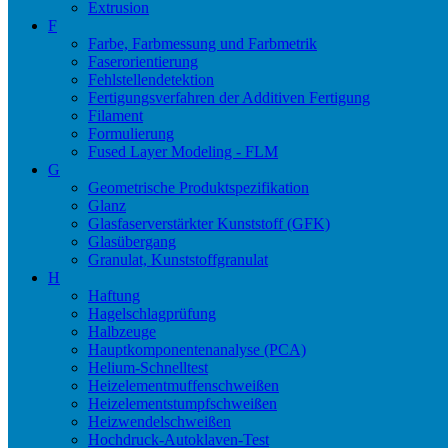
Extrusion
F
Farbe, Farbmessung und Farbmetrik
Faserorientierung
Fehlstellendetektion
Fertigungsverfahren der Additiven Fertigung
Filament
Formulierung
Fused Layer Modeling - FLM
G
Geometrische Produktspezifikation
Glanz
Glasfaserverstärkter Kunststoff (GFK)
Glasübergang
Granulat, Kunststoffgranulat
H
Haftung
Hagelschlagprüfung
Halbzeuge
Hauptkomponentenanalyse (PCA)
Helium-Schnelltest
Heizelementmuffenschweißen
Heizelementstumpfschweißen
Heizwendelschweißen
Hochdruck-Autoklaven-Test