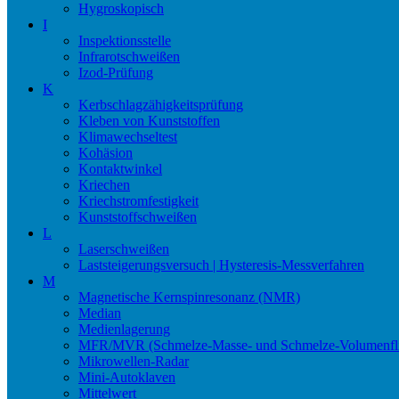
Hygroskopisch
I
Inspektionsstelle
Infrarotschweißen
Izod-Prüfung
K
Kerbschlagzähigkeitsprüfung
Kleben von Kunststoffen
Klimawechseltest
Kohäsion
Kontaktwinkel
Kriechen
Kriechstromfestigkeit
Kunststoffschweißen
L
Laserschweißen
Laststeigerungsversuch | Hysteresis-Messverfahren
M
Magnetische Kernspinresonanz (NMR)
Median
Medienlagerung
MFR/MVR (Schmelze-Masse- und Schmelze-Volumenfli
Mikrowellen-Radar
Mini-Autoklaven
Mittelwert