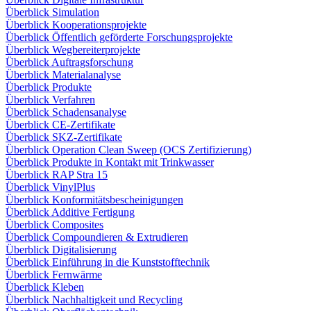
Überblick Simulation
Überblick Kooperationsprojekte
Überblick Öffentlich geförderte Forschungsprojekte
Überblick Wegbereiterprojekte
Überblick Auftragsforschung
Überblick Materialanalyse
Überblick Produkte
Überblick Verfahren
Überblick Schadensanalyse
Überblick CE-Zertifikate
Überblick SKZ-Zertifikate
Überblick Operation Clean Sweep (OCS Zertifizierung)
Überblick Produkte in Kontakt mit Trinkwasser
Überblick RAP Stra 15
Überblick VinylPlus
Überblick Konformitätsbescheinigungen
Überblick Additive Fertigung
Überblick Composites
Überblick Compoundieren & Extrudieren
Überblick Digitalisierung
Überblick Einführung in die Kunststofftechnik
Überblick Fernwärme
Überblick Kleben
Überblick Nachhaltigkeit und Recycling