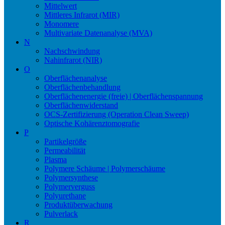
Mittelwert
Mittleres Infrarot (MIR)
Monomere
Multivariate Datenanalyse (MVA)
N
Nachschwindung
Nahinfrarot (NIR)
O
Oberflächenanalyse
Oberflächenbehandlung
Oberflächenenergie (freie) | Oberflächenspannung
Oberflächenwiderstand
OCS-Zertifizierung (Operation Clean Sweep)
Optische Kohärenztomografie
P
Partikelgröße
Permeabilität
Plasma
Polymere Schäume | Polymerschäume
Polymersynthese
Polymerverguss
Polyurethane
Produktüberwachung
Pulverlack
R