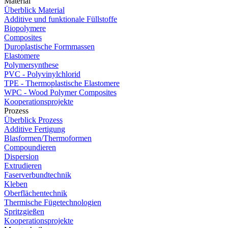
Material
Überblick Material
Additive und funktionale Füllstoffe
Biopolymere
Composites
Duroplastische Formmassen
Elastomere
Polymersynthese
PVC - Polyvinylchlorid
TPE - Thermoplastische Elastomere
WPC - Wood Polymer Composites
Kooperationsprojekte
Prozess
Überblick Prozess
Additive Fertigung
Blasformen/Thermoformen
Compoundieren
Dispersion
Extrudieren
Faserverbundtechnik
Kleben
Oberflächentechnik
Thermische Fügetechnologien
Spritzgießen
Kooperationsprojekte