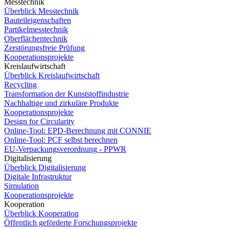
Messtechnik
Überblick Messtechnik
Bauteileigenschaften
Partikelmesstechnik
Oberflächentechnik
Zerstörungsfreie Prüfung
Kooperationsprojekte
Kreislaufwirtschaft
Überblick Kreislaufwirtschaft
Recycling
Transformation der Kunststoffindustrie
Nachhaltige und zirkuläre Produkte
Kooperationsprojekte
Design for Circularity
Online-Tool: EPD-Berechnung mit CONNIE
Online-Tool: PCF selbst berechnen
EU-Verpackungsverordnung - PPWR
Digitalisierung
Überblick Digitalisierung
Digitale Infrastruktur
Simulation
Kooperationsprojekte
Kooperation
Überblick Kooperation
Öffentlich geförderte Forschungsprojekte