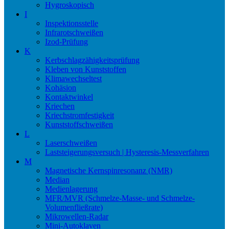
Hygroskopisch
I
Inspektionsstelle
Infrarotschweißen
Izod-Prüfung
K
Kerbschlagzähigkeitsprüfung
Kleben von Kunststoffen
Klimawechseltest
Kohäsion
Kontaktwinkel
Kriechen
Kriechstromfestigkeit
Kunststoffschweißen
L
Laserschweißen
Laststeigerungsversuch | Hysteresis-Messverfahren
M
Magnetische Kernspinresonanz (NMR)
Median
Medienlagerung
MFR/MVR (Schmelze-Masse- und Schmelze-
Volumenfließrate)
Mikrowellen-Radar
Mini-Autoklaven