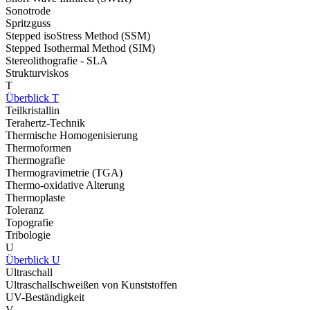
Sonotrode
Spritzguss
Stepped isoStress Method (SSM)
Stepped Isothermal Method (SIM)
Stereolithografie - SLA
Strukturviskos
T
Überblick T
Teilkristallin
Terahertz-Technik
Thermische Homogenisierung
Thermoformen
Thermografie
Thermogravimetrie (TGA)
Thermo-oxidative Alterung
Thermoplaste
Toleranz
Topografie
Tribologie
U
Überblick U
Ultraschall
Ultraschallschweißen von Kunststoffen
UV-Beständigkeit
V