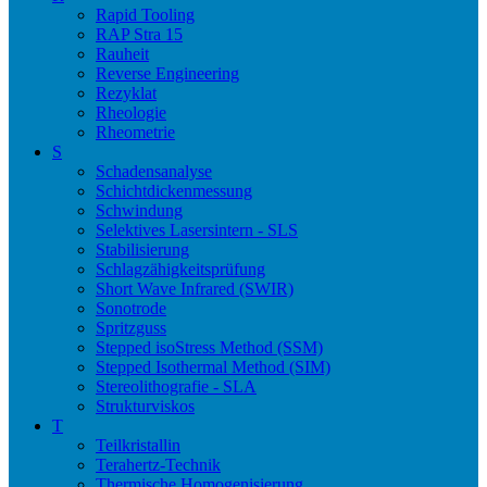
Rapid Tooling
RAP Stra 15
Rauheit
Reverse Engineering
Rezyklat
Rheologie
Rheometrie
S
Schadensanalyse
Schichtdickenmessung
Schwindung
Selektives Lasersintern - SLS
Stabilisierung
Schlagzähigkeitsprüfung
Short Wave Infrared (SWIR)
Sonotrode
Spritzguss
Stepped isoStress Method (SSM)
Stepped Isothermal Method (SIM)
Stereolithografie - SLA
Strukturviskos
T
Teilkristallin
Terahertz-Technik
Thermische Homogenisierung