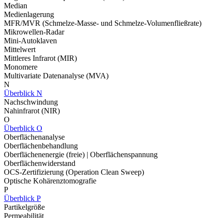
Median
Medienlagerung
MFR/MVR (Schmelze-Masse- und Schmelze-Volumenfließrate)
Mikrowellen-Radar
Mini-Autoklaven
Mittelwert
Mittleres Infrarot (MIR)
Monomere
Multivariate Datenanalyse (MVA)
N
Überblick N
Nachschwindung
Nahinfrarot (NIR)
O
Überblick O
Oberflächenanalyse
Oberflächenbehandlung
Oberflächenenergie (freie) | Oberflächenspannung
Oberflächenwiderstand
OCS-Zertifizierung (Operation Clean Sweep)
Optische Kohärenztomografie
P
Überblick P
Partikelgröße
Permeabilität