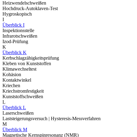
Heizwendelschweißen
Hochdruck-Autoklaven-Test
Hygroskopisch
I
Überblick I
Inspektionsstelle
Infrarotschweißen
Izod-Prüfung
K
Überblick K
Kerbschlagzähigkeitsprüfung
Kleben von Kunststoffen
Klimawechseltest
Kohäsion
Kontaktwinkel
Kriechen
Kriechstromfestigkeit
Kunststoffschweißen
L
Überblick L
Laserschweißen
Laststeigerungsversuch | Hysteresis-Messverfahren
M
Überblick M
Magnetische Kernspinresonanz (NMR)