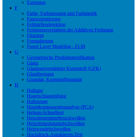
Extrusion
F
Farbe, Farbmessung und Farbmetrik
Faserorientierung
Fehlstellendetektion
Fertigungsverfahren der Additiven Fertigung
Filament
Formulierung
Fused Layer Modeling - FLM
G
Geometrische Produktspezifikation
Glanz
Glasfaserverstärkter Kunststoff (GFK)
Glasübergang
Granulat, Kunststoffgranulat
H
Haftung
Hagelschlagprüfung
Halbzeuge
Hauptkomponentenanalyse (PCA)
Helium-Schnelltest
Heizelementmuffenschweißen
Heizelementstumpfschweißen
Heizwendelschweißen
Hochdruck-Autoklaven-Test