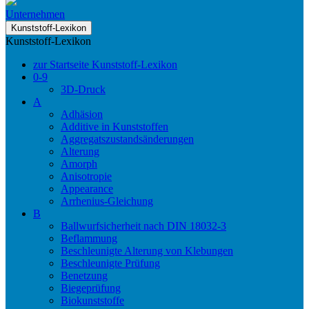
Unternehmen
Kunststoff-Lexikon
Kunststoff-Lexikon
zur Startseite Kunststoff-Lexikon
0-9
3D-Druck
A
Adhäsion
Additive in Kunststoffen
Aggregatszustandsänderungen
Alterung
Amorph
Anisotropie
Appearance
Arrhenius-Gleichung
B
Ballwurfsicherheit nach DIN 18032-3
Beflammung
Beschleunigte Alterung von Klebungen
Beschleunigte Prüfung
Benetzung
Biegeprüfung
Biokunststoffe