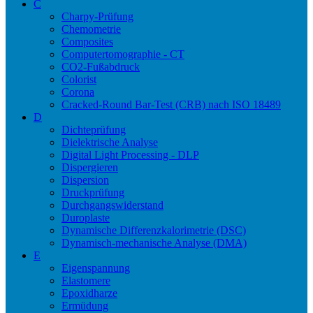
C
Charpy-Prüfung
Chemometrie
Composites
Computertomographie - CT
CO2-Fußabdruck
Colorist
Corona
Cracked-Round Bar-Test (CRB) nach ISO 18489
D
Dichteprüfung
Dielektrische Analyse
Digital Light Processing - DLP
Dispergieren
Dispersion
Druckprüfung
Durchgangswiderstand
Duroplaste
Dynamische Differenzkalorimetrie (DSC)
Dynamisch-mechanische Analyse (DMA)
E
Eigenspannung
Elastomere
Epoxidharze
Ermüdung