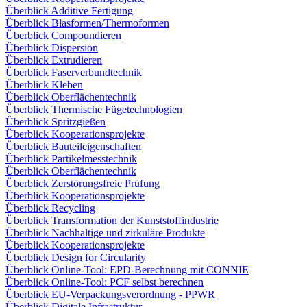
Überblick Additive Fertigung
Überblick Blasformen/Thermoformen
Überblick Compoundieren
Überblick Dispersion
Überblick Extrudieren
Überblick Faserverbundtechnik
Überblick Kleben
Überblick Oberflächentechnik
Überblick Thermische Fügetechnologien
Überblick Spritzgießen
Überblick Kooperationsprojekte
Überblick Bauteileigenschaften
Überblick Partikelmesstechnik
Überblick Oberflächentechnik
Überblick Zerstörungsfreie Prüfung
Überblick Kooperationsprojekte
Überblick Recycling
Überblick Transformation der Kunststoffindustrie
Überblick Nachhaltige und zirkuläre Produkte
Überblick Kooperationsprojekte
Überblick Design for Circularity
Überblick Online-Tool: EPD-Berechnung mit CONNIE
Überblick Online-Tool: PCF selbst berechnen
Überblick EU-Verpackungsverordnung - PPWR
Überblick Digitale Infrastruktur