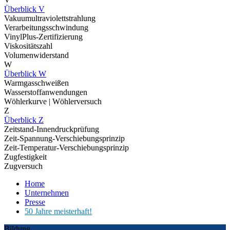
Überblick V
Vakuumultraviolettstrahlung
Verarbeitungsschwindung
VinylPlus-Zertifizierung
Viskositätszahl
Volumenwiderstand
W
Überblick W
Warmgasschweißen
Wasserstoffanwendungen
Wöhlerkurve | Wöhlerversuch
Z
Überblick Z
Zeitstand-Innendruckprüfung
Zeit-Spannung-Verschiebungsprinzip
Zeit-Temperatur-Verschiebungsprinzip
Zugfestigkeit
Zugversuch
Home
Unternehmen
Presse
50 Jahre meisterhaft!
Bildung