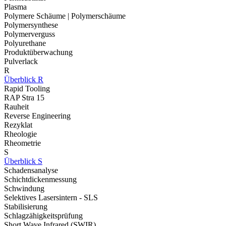
Plasma
Polymere Schäume | Polymerschäume
Polymersynthese
Polymerverguss
Polyurethane
Produktüberwachung
Pulverlack
R
Überblick R
Rapid Tooling
RAP Stra 15
Rauheit
Reverse Engineering
Rezyklat
Rheologie
Rheometrie
S
Überblick S
Schadensanalyse
Schichtdickenmessung
Schwindung
Selektives Lasersintern - SLS
Stabilisierung
Schlagzähigkeitsprüfung
Short Wave Infrared (SWIR)