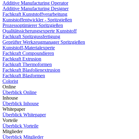
Additive Manufacturing Operator
Additive Manufacturing Designer
Fachkraft Kunststoffverarbeitung
Kunststoffentwickler - Spritzgießen
Prozessoptimierer Spritzgießen
Qualitätssicherungsexperte Kunststoff
Fachkraft Spritzgussfertigung
Geprüfter Werkzeugmanager Spritzgießen
Kunststoff-Materialexperte
Fachkraft Compoundieren
Fachkraft Extrusion
Fachkraft Thermoformen
Fachkraft Blasfolienextrusion
Fachkraft Blasformen
Colorist
Online
Überblick Online
Inhouse
Überblick Inhouse
Whitepaper
Überblick Whitepaper
Vorteile
Überblick Vorteile
Mitglieder
Überblick Mitglieder