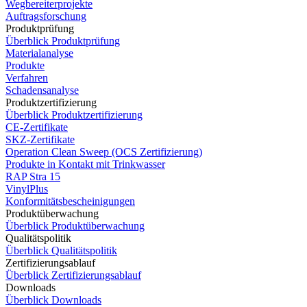
Wegbereiterprojekte
Auftragsforschung
Produktprüfung
Überblick Produktprüfung
Materialanalyse
Produkte
Verfahren
Schadensanalyse
Produktzertifizierung
Überblick Produktzertifizierung
CE-Zertifikate
SKZ-Zertifikate
Operation Clean Sweep (OCS Zertifizierung)
Produkte in Kontakt mit Trinkwasser
RAP Stra 15
VinylPlus
Konformitätsbescheinigungen
Produktüberwachung
Überblick Produktüberwachung
Qualitätspolitik
Überblick Qualitätspolitik
Zertifizierungsablauf
Überblick Zertifizierungsablauf
Downloads
Überblick Downloads