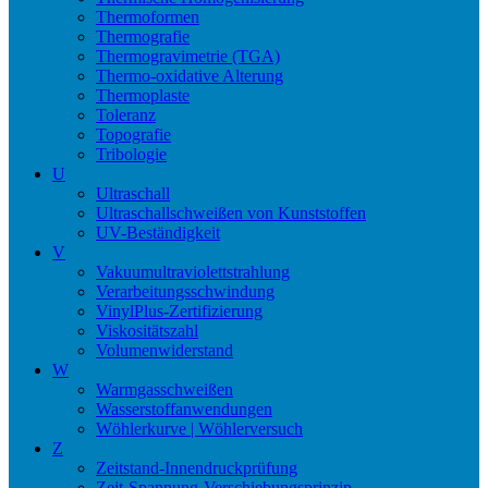
Thermoformen
Thermografie
Thermogravimetrie (TGA)
Thermo-oxidative Alterung
Thermoplaste
Toleranz
Topografie
Tribologie
U
Ultraschall
Ultraschallschweißen von Kunststoffen
UV-Beständigkeit
V
Vakuumultraviolettstrahlung
Verarbeitungsschwindung
VinylPlus-Zertifizierung
Viskositätszahl
Volumenwiderstand
W
Warmgasschweißen
Wasserstoffanwendungen
Wöhlerkurve | Wöhlerversuch
Z
Zeitstand-Innendruckprüfung
Zeit-Spannung-Verschiebungsprinzip