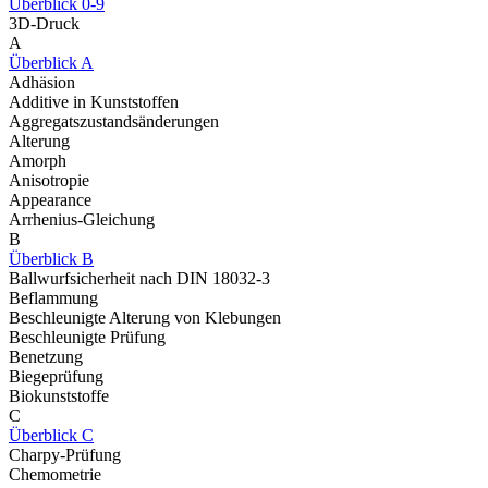
Überblick 0-9
3D-Druck
A
Überblick A
Adhäsion
Additive in Kunststoffen
Aggregatszustandsänderungen
Alterung
Amorph
Anisotropie
Appearance
Arrhenius-Gleichung
B
Überblick B
Ballwurfsicherheit nach DIN 18032-3
Beflammung
Beschleunigte Alterung von Klebungen
Beschleunigte Prüfung
Benetzung
Biegeprüfung
Biokunststoffe
C
Überblick C
Charpy-Prüfung
Chemometrie