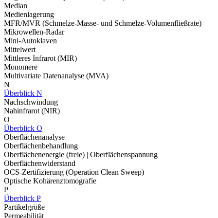
Median
Medienlagerung
MFR/MVR (Schmelze-Masse- und Schmelze-Volumenfließrate)
Mikrowellen-Radar
Mini-Autoklaven
Mittelwert
Mittleres Infrarot (MIR)
Monomere
Multivariate Datenanalyse (MVA)
N
Überblick N
Nachschwindung
Nahinfrarot (NIR)
O
Überblick O
Oberflächenanalyse
Oberflächenbehandlung
Oberflächenenergie (freie) | Oberflächenspannung
Oberflächenwiderstand
OCS-Zertifizierung (Operation Clean Sweep)
Optische Kohärenztomografie
P
Überblick P
Partikelgröße
Permeabilität