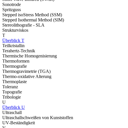
Sonotrode
Spritzguss
Stepped isoStress Method (SSM)
Stepped Isothermal Method (SIM)
Stereolithografie - SLA
Strukturviskos
T
Überblick T
Teilkristallin
Terahertz-Technik
Thermische Homogenisierung
Thermoformen
Thermografie
Thermogravimetrie (TGA)
Thermo-oxidative Alterung
Thermoplaste
Toleranz
Topografie
Tribologie
U
Überblick U
Ultraschall
Ultraschallschweißen von Kunststoffen
UV-Beständigkeit
V