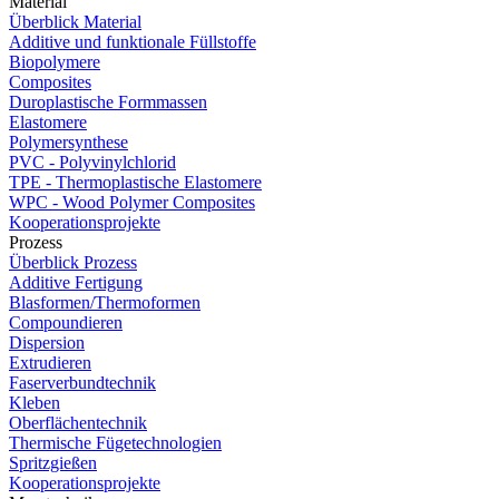
Material
Überblick Material
Additive und funktionale Füllstoffe
Biopolymere
Composites
Duroplastische Formmassen
Elastomere
Polymersynthese
PVC - Polyvinylchlorid
TPE - Thermoplastische Elastomere
WPC - Wood Polymer Composites
Kooperationsprojekte
Prozess
Überblick Prozess
Additive Fertigung
Blasformen/Thermoformen
Compoundieren
Dispersion
Extrudieren
Faserverbundtechnik
Kleben
Oberflächentechnik
Thermische Fügetechnologien
Spritzgießen
Kooperationsprojekte