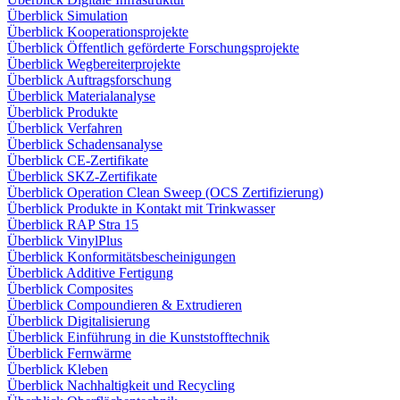
Überblick Simulation
Überblick Kooperationsprojekte
Überblick Öffentlich geförderte Forschungsprojekte
Überblick Wegbereiterprojekte
Überblick Auftragsforschung
Überblick Materialanalyse
Überblick Produkte
Überblick Verfahren
Überblick Schadensanalyse
Überblick CE-Zertifikate
Überblick SKZ-Zertifikate
Überblick Operation Clean Sweep (OCS Zertifizierung)
Überblick Produkte in Kontakt mit Trinkwasser
Überblick RAP Stra 15
Überblick VinylPlus
Überblick Konformitätsbescheinigungen
Überblick Additive Fertigung
Überblick Composites
Überblick Compoundieren & Extrudieren
Überblick Digitalisierung
Überblick Einführung in die Kunststofftechnik
Überblick Fernwärme
Überblick Kleben
Überblick Nachhaltigkeit und Recycling