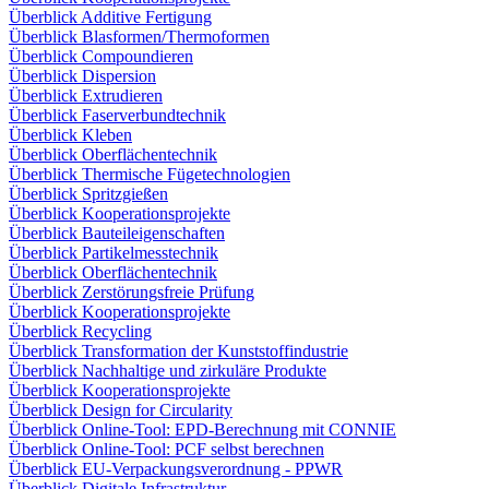
Überblick Additive Fertigung
Überblick Blasformen/Thermoformen
Überblick Compoundieren
Überblick Dispersion
Überblick Extrudieren
Überblick Faserverbundtechnik
Überblick Kleben
Überblick Oberflächentechnik
Überblick Thermische Fügetechnologien
Überblick Spritzgießen
Überblick Kooperationsprojekte
Überblick Bauteileigenschaften
Überblick Partikelmesstechnik
Überblick Oberflächentechnik
Überblick Zerstörungsfreie Prüfung
Überblick Kooperationsprojekte
Überblick Recycling
Überblick Transformation der Kunststoffindustrie
Überblick Nachhaltige und zirkuläre Produkte
Überblick Kooperationsprojekte
Überblick Design for Circularity
Überblick Online-Tool: EPD-Berechnung mit CONNIE
Überblick Online-Tool: PCF selbst berechnen
Überblick EU-Verpackungsverordnung - PPWR
Überblick Digitale Infrastruktur