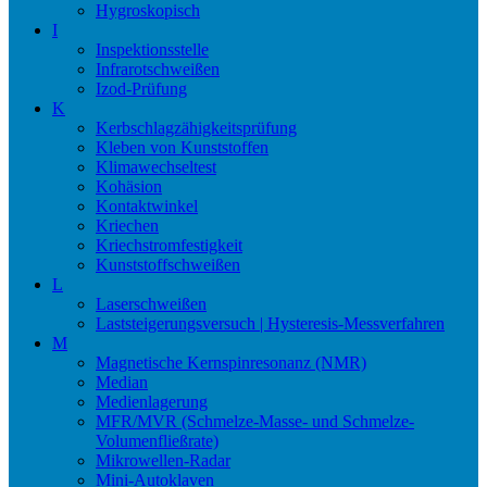
Hygroskopisch
I
Inspektionsstelle
Infrarotschweißen
Izod-Prüfung
K
Kerbschlagzähigkeitsprüfung
Kleben von Kunststoffen
Klimawechseltest
Kohäsion
Kontaktwinkel
Kriechen
Kriechstromfestigkeit
Kunststoffschweißen
L
Laserschweißen
Laststeigerungsversuch | Hysteresis-Messverfahren
M
Magnetische Kernspinresonanz (NMR)
Median
Medienlagerung
MFR/MVR (Schmelze-Masse- und Schmelze-
Volumenfließrate)
Mikrowellen-Radar
Mini-Autoklaven