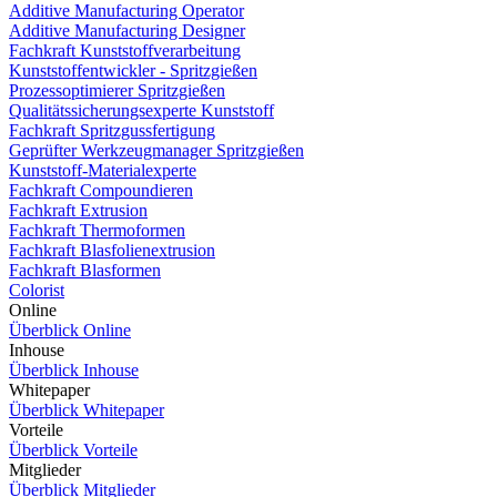
Additive Manufacturing Operator
Additive Manufacturing Designer
Fachkraft Kunststoffverarbeitung
Kunststoffentwickler - Spritzgießen
Prozessoptimierer Spritzgießen
Qualitätssicherungsexperte Kunststoff
Fachkraft Spritzgussfertigung
Geprüfter Werkzeugmanager Spritzgießen
Kunststoff-Materialexperte
Fachkraft Compoundieren
Fachkraft Extrusion
Fachkraft Thermoformen
Fachkraft Blasfolienextrusion
Fachkraft Blasformen
Colorist
Online
Überblick Online
Inhouse
Überblick Inhouse
Whitepaper
Überblick Whitepaper
Vorteile
Überblick Vorteile
Mitglieder
Überblick Mitglieder