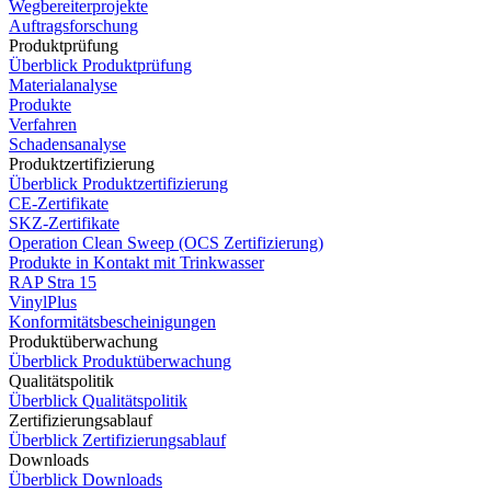
Wegbereiterprojekte
Auftragsforschung
Produktprüfung
Überblick Produktprüfung
Materialanalyse
Produkte
Verfahren
Schadensanalyse
Produktzertifizierung
Überblick Produktzertifizierung
CE-Zertifikate
SKZ-Zertifikate
Operation Clean Sweep (OCS Zertifizierung)
Produkte in Kontakt mit Trinkwasser
RAP Stra 15
VinylPlus
Konformitätsbescheinigungen
Produktüberwachung
Überblick Produktüberwachung
Qualitätspolitik
Überblick Qualitätspolitik
Zertifizierungsablauf
Überblick Zertifizierungsablauf
Downloads
Überblick Downloads