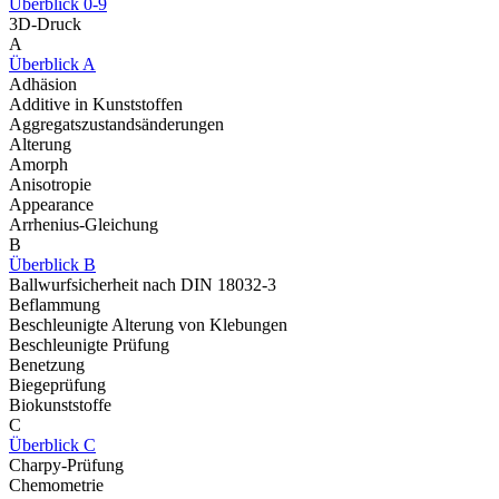
Überblick 0-9
3D-Druck
A
Überblick A
Adhäsion
Additive in Kunststoffen
Aggregatszustandsänderungen
Alterung
Amorph
Anisotropie
Appearance
Arrhenius-Gleichung
B
Überblick B
Ballwurfsicherheit nach DIN 18032-3
Beflammung
Beschleunigte Alterung von Klebungen
Beschleunigte Prüfung
Benetzung
Biegeprüfung
Biokunststoffe
C
Überblick C
Charpy-Prüfung
Chemometrie