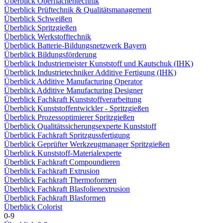
Überblick Oberflächentechnik
Überblick Prüftechnik & Qualitätsmanagement
Überblick Schweißen
Überblick Spritzgießen
Überblick Werkstofftechnik
Überblick Batterie-Bildungsnetzwerk Bayern
Überblick Bildungsförderung
Überblick Industriemeister Kunststoff und Kautschuk (IHK)
Überblick Industrietechniker Additive Fertigung (IHK)
Überblick Additive Manufacturing Operator
Überblick Additive Manufacturing Designer
Überblick Fachkraft Kunststoffverarbeitung
Überblick Kunststoffentwickler - Spritzgießen
Überblick Prozessoptimierer Spritzgießen
Überblick Qualitätssicherungsexperte Kunststoff
Überblick Fachkraft Spritzgussfertigung
Überblick Geprüfter Werkzeugmanager Spritzgießen
Überblick Kunststoff-Materialexperte
Überblick Fachkraft Compoundieren
Überblick Fachkraft Extrusion
Überblick Fachkraft Thermoformen
Überblick Fachkraft Blasfolienextrusion
Überblick Fachkraft Blasformen
Überblick Colorist
0-9