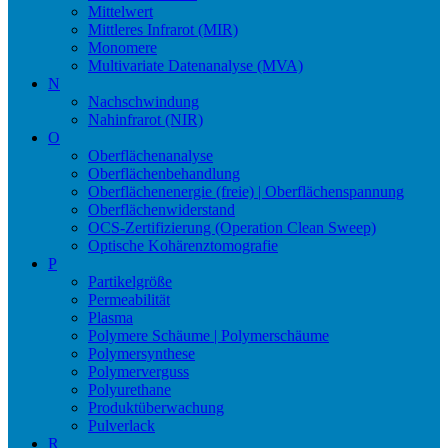
Mittelwert
Mittleres Infrarot (MIR)
Monomere
Multivariate Datenanalyse (MVA)
N
Nachschwindung
Nahinfrarot (NIR)
O
Oberflächenanalyse
Oberflächenbehandlung
Oberflächenenergie (freie) | Oberflächenspannung
Oberflächenwiderstand
OCS-Zertifizierung (Operation Clean Sweep)
Optische Kohärenztomografie
P
Partikelgröße
Permeabilität
Plasma
Polymere Schäume | Polymerschäume
Polymersynthese
Polymerverguss
Polyurethane
Produktüberwachung
Pulverlack
R