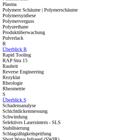
Plasma
Polymere Schäume | Polymerschäume
Polymersynthese
Polymerverguss
Polyurethane
Produktüberwachung
Pulverlack
R
Überblick R
Rapid Tooling
RAP Stra 15
Rauheit
Reverse Engineering
Rezyklat
Rheologie
Rheometrie
S
Überblick S
Schadensanalyse
Schichtdickenmessung
Schwindung
Selektives Lasersintern - SLS
Stabilisierung
Schlagzähigkeitsprüfung
Short Wave Infrared (SWIR)