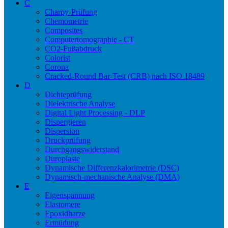
C
Charpy-Prüfung
Chemometrie
Composites
Computertomographie - CT
CO2-Fußabdruck
Colorist
Corona
Cracked-Round Bar-Test (CRB) nach ISO 18489
D
Dichteprüfung
Dielektrische Analyse
Digital Light Processing - DLP
Dispergieren
Dispersion
Druckprüfung
Durchgangswiderstand
Duroplaste
Dynamische Differenzkalorimetrie (DSC)
Dynamisch-mechanische Analyse (DMA)
E
Eigenspannung
Elastomere
Epoxidharze
Ermüdung