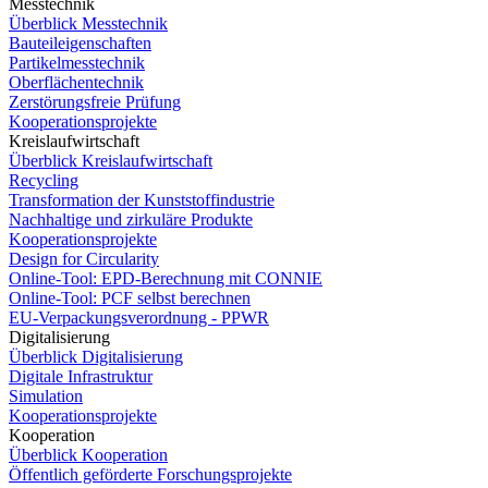
Messtechnik
Überblick Messtechnik
Bauteileigenschaften
Partikelmesstechnik
Oberflächentechnik
Zerstörungsfreie Prüfung
Kooperationsprojekte
Kreislaufwirtschaft
Überblick Kreislaufwirtschaft
Recycling
Transformation der Kunststoffindustrie
Nachhaltige und zirkuläre Produkte
Kooperationsprojekte
Design for Circularity
Online-Tool: EPD-Berechnung mit CONNIE
Online-Tool: PCF selbst berechnen
EU-Verpackungsverordnung - PPWR
Digitalisierung
Überblick Digitalisierung
Digitale Infrastruktur
Simulation
Kooperationsprojekte
Kooperation
Überblick Kooperation
Öffentlich geförderte Forschungsprojekte