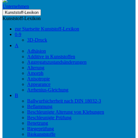
Unternehmen
Kunststoff-Lexikon
Kunststoff-Lexikon
zur Startseite Kunststoff-Lexikon
0-9
3D-Druck
A
Adhäsion
Additive in Kunststoffen
Aggregatszustandsänderungen
Alterung
Amorph
Anisotropie
Appearance
Arrhenius-Gleichung
B
Ballwurfsicherheit nach DIN 18032-3
Beflammung
Beschleunigte Alterung von Klebungen
Beschleunigte Prüfung
Benetzung
Biegeprüfung
Biokunststoffe