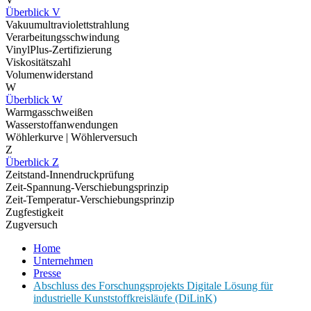
Überblick V
Vakuumultraviolettstrahlung
Verarbeitungsschwindung
VinylPlus-Zertifizierung
Viskositätszahl
Volumenwiderstand
W
Überblick W
Warmgasschweißen
Wasserstoffanwendungen
Wöhlerkurve | Wöhlerversuch
Z
Überblick Z
Zeitstand-Innendruckprüfung
Zeit-Spannung-Verschiebungsprinzip
Zeit-Temperatur-Verschiebungsprinzip
Zugfestigkeit
Zugversuch
Home
Unternehmen
Presse
Abschluss des Forschungsprojekts Digitale Lösung für
industrielle Kunststoffkreisläufe (DiLinK)