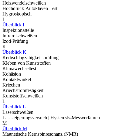
Heizwendelschweißen
Hochdruck-Autoklaven-Test
Hygroskopisch
I
Überblick I
Inspektionsstelle
Infrarotschweißen
Izod-Prüfung
K
Überblick K
Kerbschlagzähigkeitsprüfung
Kleben von Kunststoffen
Klimawechseltest
Kohäsion
Kontaktwinkel
Kriechen
Kriechstromfestigkeit
Kunststoffschweißen
L
Überblick L
Laserschweißen
Laststeigerungsversuch | Hysteresis-Messverfahren
M
Überblick M
Magnetische Kernspinresonanz (NMR)