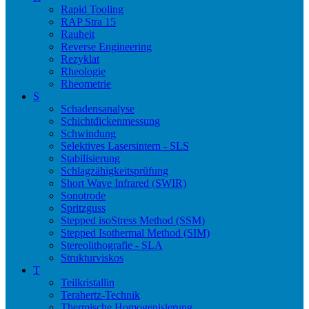
Rapid Tooling
RAP Stra 15
Rauheit
Reverse Engineering
Rezyklat
Rheologie
Rheometrie
S
Schadensanalyse
Schichtdickenmessung
Schwindung
Selektives Lasersintern - SLS
Stabilisierung
Schlagzähigkeitsprüfung
Short Wave Infrared (SWIR)
Sonotrode
Spritzguss
Stepped isoStress Method (SSM)
Stepped Isothermal Method (SIM)
Stereolithografie - SLA
Strukturviskos
T
Teilkristallin
Terahertz-Technik
Thermische Homogenisierung