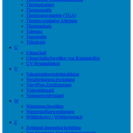
Thermoformen
Thermografie
Thermogravimetrie (TGA)
Thermo-oxidative Alterung
Thermoplaste
Toleranz
Topografie
Tribologie
U
Ultraschall
Ultraschallschweißen von Kunststoffen
UV-Beständigkeit
V
Vakuumultraviolettstrahlung
Verarbeitungsschwindung
VinylPlus-Zertifizierung
Viskositätszahl
Volumenwiderstand
W
Warmgasschweißen
Wasserstoffanwendungen
Wöhlerkurve | Wöhlerversuch
Z
Zeitstand-Innendruckprüfung
Zeit-Spannung-Verschiebungsprinzip