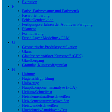
Extrusion
F
Farbe, Farbmessung und Farbmetrik
Faserorientierung
Fehlstellendetektion
Fertigungsverfahren der Additiven Fertigung
Filament
Formulierung
Fused Layer Modeling - FLM
G
Geometrische Produktspezifikation
Glanz
Glasfaserverstärkter Kunststoff (GFK)
Glasübergang
Granulat, Kunststoffgranulat
H
Haftung
Hagelschlagprüfung
Halbzeuge
Hauptkomponentenanalyse (PCA)
Helium-Schnelltest
Heizelementmuffenschweißen
Heizelementstumpfschweißen
Heizwendelschweißen
Hochdruck-Autoklaven-Test