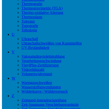
Thermografie
Thermogravimetrie (TGA)
Thermo-oxidative Alterung
Thermoplaste
Toleranz
Topografie
Tribologie
U
Ultraschall
Ultraschallschweißen von Kunststoffen
UV-Beständigkeit
V
Vakuumultraviolettstrahlung
Verarbeitungsschwindung
VinylPlus-Zertifizierung
Viskositätszahl
Volumenwiderstand
W
Warmgasschweißen
Wasserstoffanwendungen
Wöhlerkurve | Wöhlerversuch
Z
Zeitstand-Innendruckprüfung
Zeit-Spannung-Verschiebungsprinzip
Zeit-Temperatur-Verschiebungsprinzip