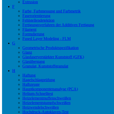
Extrusion
F
Farbe, Farbmessung und Farbmetrik
Faserorientierung
Fehlstellendetektion
Fertigungsverfahren der Additiven Fertigung
Filament
Formulierung
Fused Layer Modeling - FLM
G
Geometrische Produktspezifikation
Glanz
Glasfaserverstärkter Kunststoff (GFK)
Glasübergang
Granulat, Kunststoffgranulat
H
Haftung
Hagelschlagprüfung
Halbzeuge
Hauptkomponentenanalyse (PCA)
Helium-Schnelltest
Heizelementmuffenschweißen
Heizelementstumpfschweißen
Heizwendelschweißen
Hochdruck-Autoklaven-Test