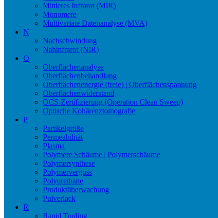
Mittleres Infrarot (MIR)
Monomere
Multivariate Datenanalyse (MVA)
N
Nachschwindung
Nahinfrarot (NIR)
O
Oberflächenanalyse
Oberflächenbehandlung
Oberflächenenergie (freie) | Oberflächenspannung
Oberflächenwiderstand
OCS-Zertifizierung (Operation Clean Sweep)
Optische Kohärenztomografie
P
Partikelgröße
Permeabilität
Plasma
Polymere Schäume | Polymerschäume
Polymersynthese
Polymerverguss
Polyurethane
Produktüberwachung
Pulverlack
R
Rapid Tooling