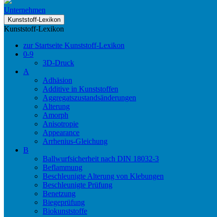
Unternehmen
Kunststoff-Lexikon
Kunststoff-Lexikon
zur Startseite Kunststoff-Lexikon
0-9
3D-Druck
A
Adhäsion
Additive in Kunststoffen
Aggregatszustandsänderungen
Alterung
Amorph
Anisotropie
Appearance
Arrhenius-Gleichung
B
Ballwurfsicherheit nach DIN 18032-3
Beflammung
Beschleunigte Alterung von Klebungen
Beschleunigte Prüfung
Benetzung
Biegeprüfung
Biokunststoffe