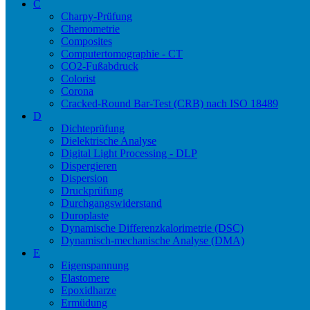
C
Charpy-Prüfung
Chemometrie
Composites
Computertomographie - CT
CO2-Fußabdruck
Colorist
Corona
Cracked-Round Bar-Test (CRB) nach ISO 18489
D
Dichteprüfung
Dielektrische Analyse
Digital Light Processing - DLP
Dispergieren
Dispersion
Druckprüfung
Durchgangswiderstand
Duroplaste
Dynamische Differenzkalorimetrie (DSC)
Dynamisch-mechanische Analyse (DMA)
E
Eigenspannung
Elastomere
Epoxidharze
Ermüdung