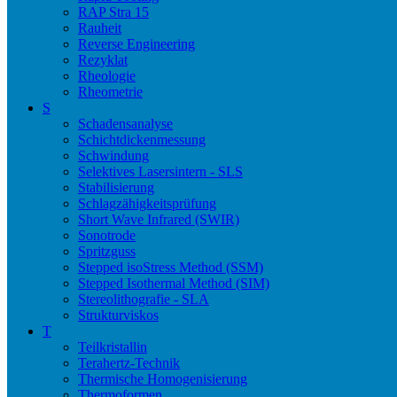
RAP Stra 15
Rauheit
Reverse Engineering
Rezyklat
Rheologie
Rheometrie
S
Schadensanalyse
Schichtdickenmessung
Schwindung
Selektives Lasersintern - SLS
Stabilisierung
Schlagzähigkeitsprüfung
Short Wave Infrared (SWIR)
Sonotrode
Spritzguss
Stepped isoStress Method (SSM)
Stepped Isothermal Method (SIM)
Stereolithografie - SLA
Strukturviskos
T
Teilkristallin
Terahertz-Technik
Thermische Homogenisierung
Thermoformen