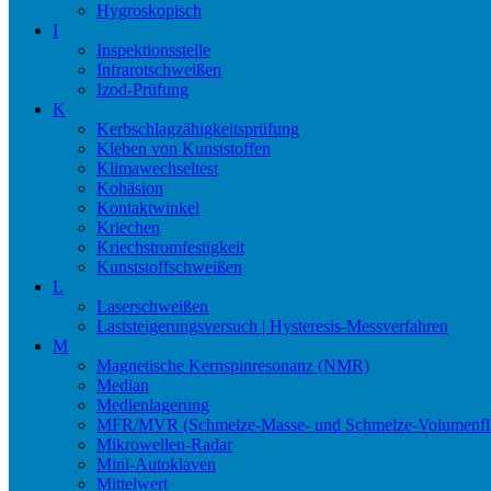
Hygroskopisch
I
Inspektionsstelle
Infrarotschweißen
Izod-Prüfung
K
Kerbschlagzähigkeitsprüfung
Kleben von Kunststoffen
Klimawechseltest
Kohäsion
Kontaktwinkel
Kriechen
Kriechstromfestigkeit
Kunststoffschweißen
L
Laserschweißen
Laststeigerungsversuch | Hysteresis-Messverfahren
M
Magnetische Kernspinresonanz (NMR)
Median
Medienlagerung
MFR/MVR (Schmelze-Masse- und Schmelze-Volumenfli
Mikrowellen-Radar
Mini-Autoklaven
Mittelwert