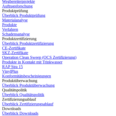
Wegbereiterprojekte
Auftragsforschung
Produktprüfung
Überblick Produktprüfung
Materialanalyse
Produkte
Verfahren
Schadensanalyse
Produktzertifizierung
Überblick Produktzertifizierung
CE-Zertifikate
SKZ-Zertifikate
Operation Clean Sweep (OCS Zertifizierung)
Produkte in Kontakt mit Trinkwasser
RAP Stra 15
VinylPlus
Konformitätsbescheinigungen
Produktüberwachung
Überblick Produktüberwachung
Qualitätspolitik
Überblick Qualitätspolitik
Zertifizierungsablauf
Überblick Zertifizierungsablauf
Downloads
Überblick Downloads