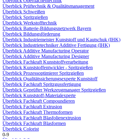
Überblick Oberflächentechnik
Überblick Prüftechnik & Qualitätsmanagement
Überblick Schweißen
Überblick Spritzgießen
Überblick Werkstofftechnik
Überblick Batterie-Bildungsnetzwerk Bayern
Überblick Bildungsförderung
Überblick Industriemeister Kunststoff und Kautschuk (IHK)
Überblick Industrietechniker Additive Fertigung (IHK)
Überblick Additive Manufacturing Operator
Überblick Additive Manufacturing Designer
Überblick Fachkraft Kunststoffverarbeitung
Überblick Kunststoffentwickler - Spritzgießen
Überblick Prozessoptimierer Spritzgießen
Überblick Qualitätssicherungsexperte Kunststoff
Überblick Fachkraft Spritzgussfertigung
Überblick Geprüfter Werkzeugmanager Spritzgießen
Überblick Kunststoff-Materialexperte
Überblick Fachkraft Compoundieren
Überblick Fachkraft Extrusion
Überblick Fachkraft Thermoformen
Überblick Fachkraft Blasfolienextrusion
Überblick Fachkraft Blasformen
Überblick Colorist
0-9