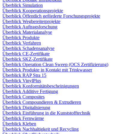
Überblick Simulation
Überblick Kooperationsprojekte
Überblick Öffentlich geförderte Forschungsprojekte
Überblick Wegbereiterprojekte
Überblick Auftragsforschung
Überblick Materialanalyse
Überblick Produkte
Überblick Verfahren
Überblick Schadensanalyse
Überblick CE-Zertifikate
Überblick SKZ-Zertifikate
Überblick Operation Clean Sweep (OCS Zertifizierung)
Überblick Produkte in Kontakt mit Trinkwasser
Überblick RAP Stra 15
Überblick VinylPlus
Überblick Konformitätsbescheinigungen
Überblick Additive Fertigung
Überblick Composites
Überblick Compoundieren & Extrudieren
Überblick Digitalisierung
Überblick Einführung in die Kunststofftechnik
Überblick Fernwärme
Überblick Kleben
Überblick Nachhaltigkeit und Recycling