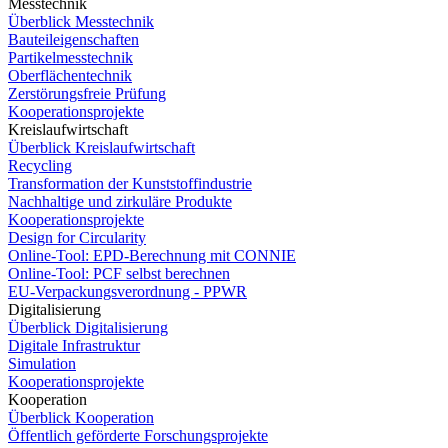
Messtechnik
Überblick Messtechnik
Bauteileigenschaften
Partikelmesstechnik
Oberflächentechnik
Zerstörungsfreie Prüfung
Kooperationsprojekte
Kreislaufwirtschaft
Überblick Kreislaufwirtschaft
Recycling
Transformation der Kunststoffindustrie
Nachhaltige und zirkuläre Produkte
Kooperationsprojekte
Design for Circularity
Online-Tool: EPD-Berechnung mit CONNIE
Online-Tool: PCF selbst berechnen
EU-Verpackungsverordnung - PPWR
Digitalisierung
Überblick Digitalisierung
Digitale Infrastruktur
Simulation
Kooperationsprojekte
Kooperation
Überblick Kooperation
Öffentlich geförderte Forschungsprojekte