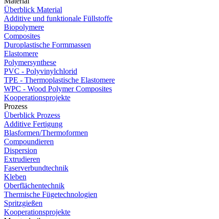
Material
Überblick Material
Additive und funktionale Füllstoffe
Biopolymere
Composites
Duroplastische Formmassen
Elastomere
Polymersynthese
PVC - Polyvinylchlorid
TPE - Thermoplastische Elastomere
WPC - Wood Polymer Composites
Kooperationsprojekte
Prozess
Überblick Prozess
Additive Fertigung
Blasformen/Thermoformen
Compoundieren
Dispersion
Extrudieren
Faserverbundtechnik
Kleben
Oberflächentechnik
Thermische Fügetechnologien
Spritzgießen
Kooperationsprojekte