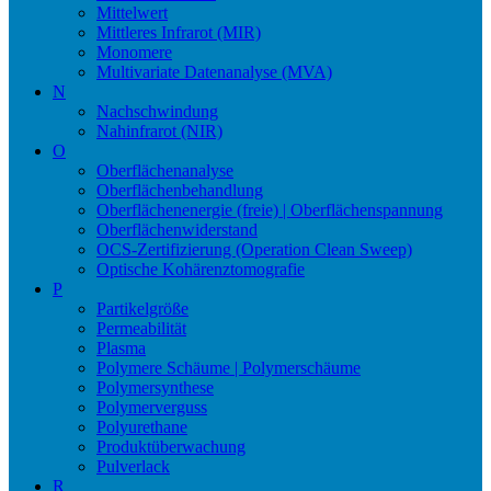
Mittelwert
Mittleres Infrarot (MIR)
Monomere
Multivariate Datenanalyse (MVA)
N
Nachschwindung
Nahinfrarot (NIR)
O
Oberflächenanalyse
Oberflächenbehandlung
Oberflächenenergie (freie) | Oberflächenspannung
Oberflächenwiderstand
OCS-Zertifizierung (Operation Clean Sweep)
Optische Kohärenztomografie
P
Partikelgröße
Permeabilität
Plasma
Polymere Schäume | Polymerschäume
Polymersynthese
Polymerverguss
Polyurethane
Produktüberwachung
Pulverlack
R