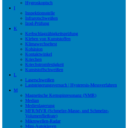
Hygroskopisch
I
Inspektionsstelle
Infrarotschweißen
Izod-Prüfung
K
Kerbschlagzähigkeitsprüfung
Kleben von Kunststoffen
Klimawechseltest
Kohäsion
Kontaktwinkel
Kriechen
Kriechstromfestigkeit
Kunststoffschweißen
L
Laserschweißen
Laststeigerungsversuch | Hysteresis-Messverfahren
M
Magnetische Kernspinresonanz (NMR)
Median
Medienlagerung
MFR/MVR (Schmelze-Masse- und Schmelze-
Volumenfließrate)
Mikrowellen-Radar
Mini-Autoklaven