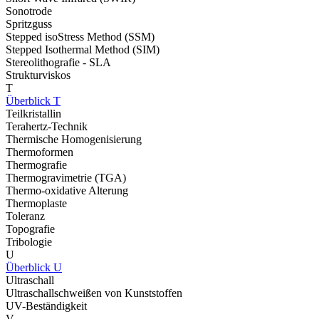
Sonotrode
Spritzguss
Stepped isoStress Method (SSM)
Stepped Isothermal Method (SIM)
Stereolithografie - SLA
Strukturviskos
T
Überblick T
Teilkristallin
Terahertz-Technik
Thermische Homogenisierung
Thermoformen
Thermografie
Thermogravimetrie (TGA)
Thermo-oxidative Alterung
Thermoplaste
Toleranz
Topografie
Tribologie
U
Überblick U
Ultraschall
Ultraschallschweißen von Kunststoffen
UV-Beständigkeit
V