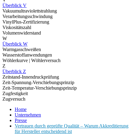
Überblick V
Vakuumultraviolettstrahlung
Verarbeitungsschwindung
VinylPlus-Zertifizierung
Viskositätszahl
Volumenwiderstand
W
Überblick W
Warmgasschweißen
Wasserstoffanwendungen
Wöhlerkurve | Wöhlerversuch
Z
Überblick Z
Zeitstand-Innendruckprüfung
Zeit-Spannung-Verschiebungsprinzip
Zeit-Temperatur-Verschiebungsprinzip
Zugfestigkeit
Zugversuch
Home
Unternehmen
Presse
Vertrauen durch geprüfte Qualität – Warum Akkreditierung
für Hersteller entscheidend ist