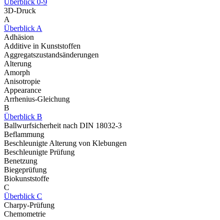
Überblick 0-9
3D-Druck
A
Überblick A
Adhäsion
Additive in Kunststoffen
Aggregatszustandsänderungen
Alterung
Amorph
Anisotropie
Appearance
Arrhenius-Gleichung
B
Überblick B
Ballwurfsicherheit nach DIN 18032-3
Beflammung
Beschleunigte Alterung von Klebungen
Beschleunigte Prüfung
Benetzung
Biegeprüfung
Biokunststoffe
C
Überblick C
Charpy-Prüfung
Chemometrie