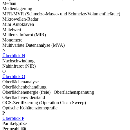
Median
Medienlagerung
MFR/MVR (Schmelze-Masse- und Schmelze-Volumenfließrate)
Mikrowellen-Radar
Mini-Autoklaven
Mittelwert
Mittleres Infrarot (MIR)
Monomere
Multivariate Datenanalyse (MVA)
N
Überblick N
Nachschwindung
Nahinfrarot (NIR)
O
Überblick O
Oberflächenanalyse
Oberflächenbehandlung
Oberflächenenergie (freie) | Oberflächenspannung
Oberflächenwiderstand
OCS-Zertifizierung (Operation Clean Sweep)
Optische Kohärenztomografie
P
Überblick P
Partikelgröße
Permeabilität