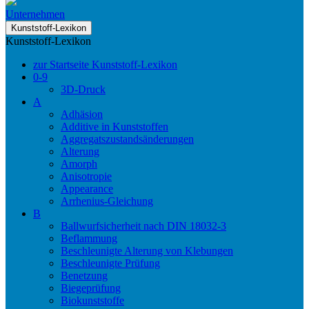
Unternehmen
Kunststoff-Lexikon
Kunststoff-Lexikon
zur Startseite Kunststoff-Lexikon
0-9
3D-Druck
A
Adhäsion
Additive in Kunststoffen
Aggregatszustandsänderungen
Alterung
Amorph
Anisotropie
Appearance
Arrhenius-Gleichung
B
Ballwurfsicherheit nach DIN 18032-3
Beflammung
Beschleunigte Alterung von Klebungen
Beschleunigte Prüfung
Benetzung
Biegeprüfung
Biokunststoffe