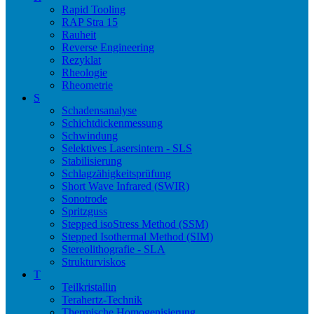
Rapid Tooling
RAP Stra 15
Rauheit
Reverse Engineering
Rezyklat
Rheologie
Rheometrie
S
Schadensanalyse
Schichtdickenmessung
Schwindung
Selektives Lasersintern - SLS
Stabilisierung
Schlagzähigkeitsprüfung
Short Wave Infrared (SWIR)
Sonotrode
Spritzguss
Stepped isoStress Method (SSM)
Stepped Isothermal Method (SIM)
Stereolithografie - SLA
Strukturviskos
T
Teilkristallin
Terahertz-Technik
Thermische Homogenisierung