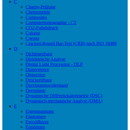
C
Charpy-Prüfung
Chemometrie
Composites
Computertomographie - CT
CO2-Fußabdruck
Colorist
Corona
Cracked-Round Bar-Test (CRB) nach ISO 18489
D
Dichteprüfung
Dielektrische Analyse
Digital Light Processing - DLP
Dispergieren
Dispersion
Druckprüfung
Durchgangswiderstand
Duroplaste
Dynamische Differenzkalorimetrie (DSC)
Dynamisch-mechanische Analyse (DMA)
E
Eigenspannung
Elastomere
Epoxidharze
Ermüdung