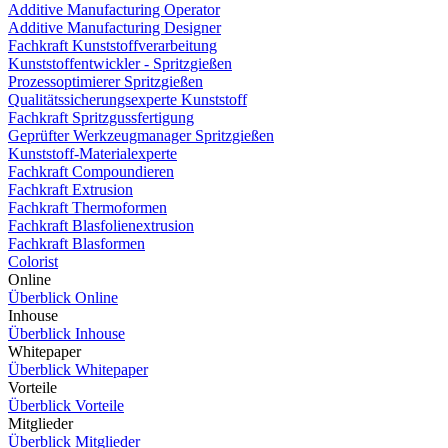
Additive Manufacturing Operator
Additive Manufacturing Designer
Fachkraft Kunststoffverarbeitung
Kunststoffentwickler - Spritzgießen
Prozessoptimierer Spritzgießen
Qualitätssicherungsexperte Kunststoff
Fachkraft Spritzgussfertigung
Geprüfter Werkzeugmanager Spritzgießen
Kunststoff-Materialexperte
Fachkraft Compoundieren
Fachkraft Extrusion
Fachkraft Thermoformen
Fachkraft Blasfolienextrusion
Fachkraft Blasformen
Colorist
Online
Überblick Online
Inhouse
Überblick Inhouse
Whitepaper
Überblick Whitepaper
Vorteile
Überblick Vorteile
Mitglieder
Überblick Mitglieder