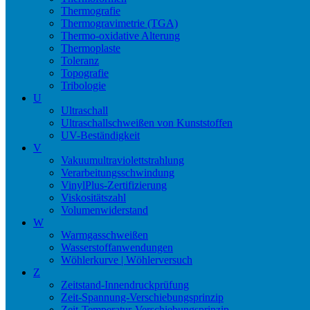
Thermografie
Thermogravimetrie (TGA)
Thermo-oxidative Alterung
Thermoplaste
Toleranz
Topografie
Tribologie
U
Ultraschall
Ultraschallschweißen von Kunststoffen
UV-Beständigkeit
V
Vakuumultraviolettstrahlung
Verarbeitungsschwindung
VinylPlus-Zertifizierung
Viskositätszahl
Volumenwiderstand
W
Warmgasschweißen
Wasserstoffanwendungen
Wöhlerkurve | Wöhlerversuch
Z
Zeitstand-Innendruckprüfung
Zeit-Spannung-Verschiebungsprinzip
Zeit-Temperatur-Verschiebungsprinzip