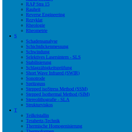
RAP Stra 15
Rauheit
Reverse Engineering
Rezyklat
Rheologie
Rheometrie
S
Schadensanalyse
Schichtdickenmessung
Schwindung
Selektives Lasersintern - SLS
Stabilisierung
Schlagzähigkeitsprüfung
Short Wave Infrared (SWIR)
Sonotrode
Spritzguss
Stepped isoStress Method (SSM)
Stepped Isothermal Method (SIM)
Stereolithografie - SLA
Strukturviskos
T
Teilkristallin
Terahertz-Technik
Thermische Homogenisierung
Thermoformen