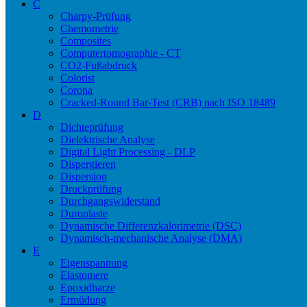
C
Charpy-Prüfung
Chemometrie
Composites
Computertomographie - CT
CO2-Fußabdruck
Colorist
Corona
Cracked-Round Bar-Test (CRB) nach ISO 18489
D
Dichteprüfung
Dielektrische Analyse
Digital Light Processing - DLP
Dispergieren
Dispersion
Druckprüfung
Durchgangswiderstand
Duroplaste
Dynamische Differenzkalorimetrie (DSC)
Dynamisch-mechanische Analyse (DMA)
E
Eigenspannung
Elastomere
Epoxidharze
Ermüdung