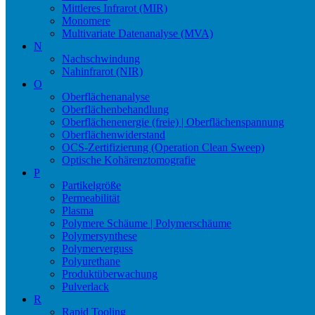
Mittleres Infrarot (MIR)
Monomere
Multivariate Datenanalyse (MVA)
N
Nachschwindung
Nahinfrarot (NIR)
O
Oberflächenanalyse
Oberflächenbehandlung
Oberflächenenergie (freie) | Oberflächenspannung
Oberflächenwiderstand
OCS-Zertifizierung (Operation Clean Sweep)
Optische Kohärenztomografie
P
Partikelgröße
Permeabilität
Plasma
Polymere Schäume | Polymerschäume
Polymersynthese
Polymerverguss
Polyurethane
Produktüberwachung
Pulverlack
R
Rapid Tooling