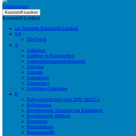
Unternehmen
Kunststoff-Lexikon
Kunststoff-Lexikon
zur Startseite Kunststoff-Lexikon
0-9
3D-Druck
A
Adhäsion
Additive in Kunststoffen
Aggregatszustandsänderungen
Alterung
Amorph
Anisotropie
Appearance
Arrhenius-Gleichung
B
Ballwurfsicherheit nach DIN 18032-3
Beflammung
Beschleunigte Alterung von Klebungen
Beschleunigte Prüfung
Benetzung
Biegeprüfung
Biokunststoffe