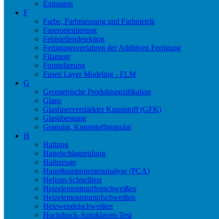
Extrusion
F
Farbe, Farbmessung und Farbmetrik
Faserorientierung
Fehlstellendetektion
Fertigungsverfahren der Additiven Fertigung
Filament
Formulierung
Fused Layer Modeling - FLM
G
Geometrische Produktspezifikation
Glanz
Glasfaserverstärkter Kunststoff (GFK)
Glasübergang
Granulat, Kunststoffgranulat
H
Haftung
Hagelschlagprüfung
Halbzeuge
Hauptkomponentenanalyse (PCA)
Helium-Schnelltest
Heizelementmuffenschweißen
Heizelementstumpfschweißen
Heizwendelschweißen
Hochdruck-Autoklaven-Test