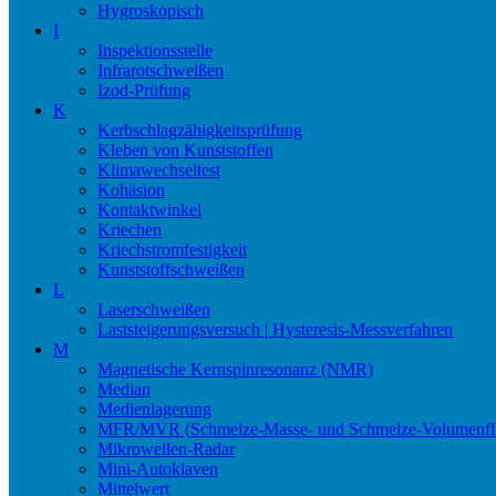
Hygroskopisch
I
Inspektionsstelle
Infrarotschweißen
Izod-Prüfung
K
Kerbschlagzähigkeitsprüfung
Kleben von Kunststoffen
Klimawechseltest
Kohäsion
Kontaktwinkel
Kriechen
Kriechstromfestigkeit
Kunststoffschweißen
L
Laserschweißen
Laststeigerungsversuch | Hysteresis-Messverfahren
M
Magnetische Kernspinresonanz (NMR)
Median
Medienlagerung
MFR/MVR (Schmelze-Masse- und Schmelze-Volumenfli
Mikrowellen-Radar
Mini-Autoklaven
Mittelwert