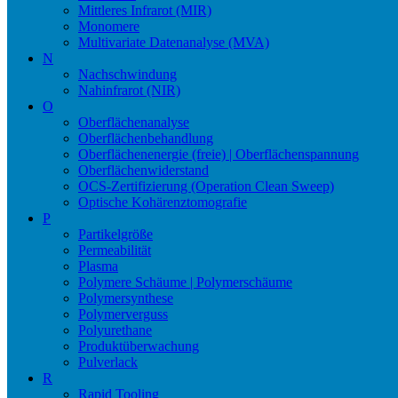
Mittleres Infrarot (MIR)
Monomere
Multivariate Datenanalyse (MVA)
N
Nachschwindung
Nahinfrarot (NIR)
O
Oberflächenanalyse
Oberflächenbehandlung
Oberflächenenergie (freie) | Oberflächenspannung
Oberflächenwiderstand
OCS-Zertifizierung (Operation Clean Sweep)
Optische Kohärenztomografie
P
Partikelgröße
Permeabilität
Plasma
Polymere Schäume | Polymerschäume
Polymersynthese
Polymerverguss
Polyurethane
Produktüberwachung
Pulverlack
R
Rapid Tooling