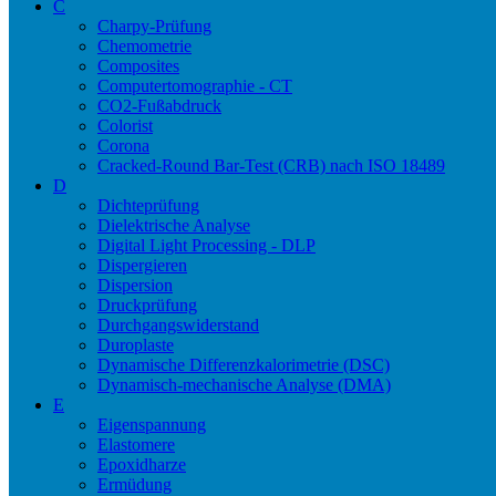
C
Charpy-Prüfung
Chemometrie
Composites
Computertomographie - CT
CO2-Fußabdruck
Colorist
Corona
Cracked-Round Bar-Test (CRB) nach ISO 18489
D
Dichteprüfung
Dielektrische Analyse
Digital Light Processing - DLP
Dispergieren
Dispersion
Druckprüfung
Durchgangswiderstand
Duroplaste
Dynamische Differenzkalorimetrie (DSC)
Dynamisch-mechanische Analyse (DMA)
E
Eigenspannung
Elastomere
Epoxidharze
Ermüdung