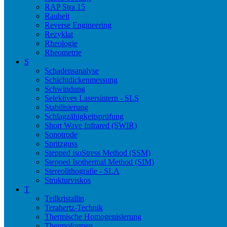
RAP Stra 15
Rauheit
Reverse Engineering
Rezyklat
Rheologie
Rheometrie
S
Schadensanalyse
Schichtdickenmessung
Schwindung
Selektives Lasersintern - SLS
Stabilisierung
Schlagzähigkeitsprüfung
Short Wave Infrared (SWIR)
Sonotrode
Spritzguss
Stepped isoStress Method (SSM)
Stepped Isothermal Method (SIM)
Stereolithografie - SLA
Strukturviskos
T
Teilkristallin
Terahertz-Technik
Thermische Homogenisierung
Thermoformen