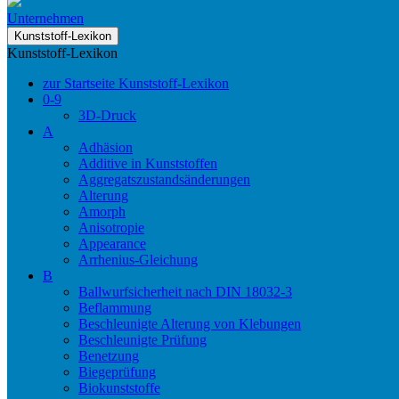
Unternehmen
Kunststoff-Lexikon
Kunststoff-Lexikon
zur Startseite Kunststoff-Lexikon
0-9
3D-Druck
A
Adhäsion
Additive in Kunststoffen
Aggregatszustandsänderungen
Alterung
Amorph
Anisotropie
Appearance
Arrhenius-Gleichung
B
Ballwurfsicherheit nach DIN 18032-3
Beflammung
Beschleunigte Alterung von Klebungen
Beschleunigte Prüfung
Benetzung
Biegeprüfung
Biokunststoffe