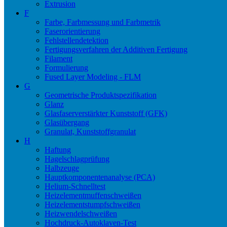
Extrusion
F
Farbe, Farbmessung und Farbmetrik
Faserorientierung
Fehlstellendetektion
Fertigungsverfahren der Additiven Fertigung
Filament
Formulierung
Fused Layer Modeling - FLM
G
Geometrische Produktspezifikation
Glanz
Glasfaserverstärkter Kunststoff (GFK)
Glasübergang
Granulat, Kunststoffgranulat
H
Haftung
Hagelschlagprüfung
Halbzeuge
Hauptkomponentenanalyse (PCA)
Helium-Schnelltest
Heizelementmuffenschweißen
Heizelementstumpfschweißen
Heizwendelschweißen
Hochdruck-Autoklaven-Test