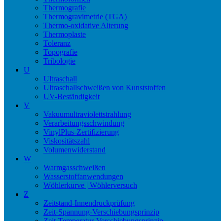
Thermografie
Thermogravimetrie (TGA)
Thermo-oxidative Alterung
Thermoplaste
Toleranz
Topografie
Tribologie
U
Ultraschall
Ultraschallschweißen von Kunststoffen
UV-Beständigkeit
V
Vakuumultraviolettstrahlung
Verarbeitungsschwindung
VinylPlus-Zertifizierung
Viskositätszahl
Volumenwiderstand
W
Warmgasschweißen
Wasserstoffanwendungen
Wöhlerkurve | Wöhlerversuch
Z
Zeitstand-Innendruckprüfung
Zeit-Spannung-Verschiebungsprinzip
Zeit-Temperatur-Verschiebungsprinzip