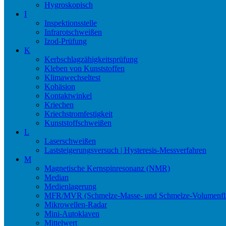
Hygroskopisch
I
Inspektionsstelle
Infrarotschweißen
Izod-Prüfung
K
Kerbschlagzähigkeitsprüfung
Kleben von Kunststoffen
Klimawechseltest
Kohäsion
Kontaktwinkel
Kriechen
Kriechstromfestigkeit
Kunststoffschweißen
L
Laserschweißen
Laststeigerungsversuch | Hysteresis-Messverfahren
M
Magnetische Kernspinresonanz (NMR)
Median
Medienlagerung
MFR/MVR (Schmelze-Masse- und Schmelze-Volumenfli
Mikrowellen-Radar
Mini-Autoklaven
Mittelwert