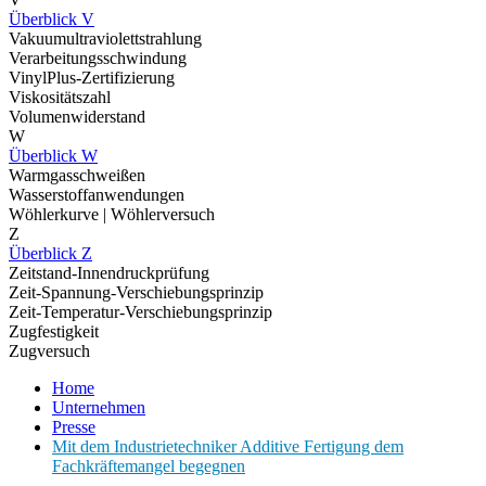
Überblick V
Vakuumultraviolettstrahlung
Verarbeitungsschwindung
VinylPlus-Zertifizierung
Viskositätszahl
Volumenwiderstand
W
Überblick W
Warmgasschweißen
Wasserstoffanwendungen
Wöhlerkurve | Wöhlerversuch
Z
Überblick Z
Zeitstand-Innendruckprüfung
Zeit-Spannung-Verschiebungsprinzip
Zeit-Temperatur-Verschiebungsprinzip
Zugfestigkeit
Zugversuch
Home
Unternehmen
Presse
Mit dem Industrietechniker Additive Fertigung dem
Fachkräftemangel begegnen