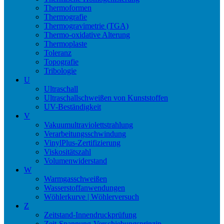
Thermoformen
Thermografie
Thermogravimetrie (TGA)
Thermo-oxidative Alterung
Thermoplaste
Toleranz
Topografie
Tribologie
U
Ultraschall
Ultraschallschweißen von Kunststoffen
UV-Beständigkeit
V
Vakuumultraviolettstrahlung
Verarbeitungsschwindung
VinylPlus-Zertifizierung
Viskositätszahl
Volumenwiderstand
W
Warmgasschweißen
Wasserstoffanwendungen
Wöhlerkurve | Wöhlerversuch
Z
Zeitstand-Innendruckprüfung
Zeit-Spannung-Verschiebungsprinzip