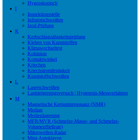
Hygroskopisch
I
Inspektionsstelle
Infrarotschweißen
Izod-Prüfung
K
Kerbschlagzähigkeitsprüfung
Kleben von Kunststoffen
Klimawechseltest
Kohäsion
Kontaktwinkel
Kriechen
Kriechstromfestigkeit
Kunststoffschweißen
L
Laserschweißen
Laststeigerungsversuch | Hysteresis-Messverfahren
M
Magnetische Kernspinresonanz (NMR)
Median
Medienlagerung
MFR/MVR (Schmelze-Masse- und Schmelze-
Volumenfließrate)
Mikrowellen-Radar
Mini-Autoklaven