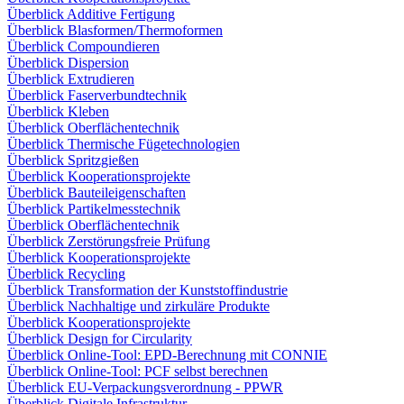
Überblick Additive Fertigung
Überblick Blasformen/Thermoformen
Überblick Compoundieren
Überblick Dispersion
Überblick Extrudieren
Überblick Faserverbundtechnik
Überblick Kleben
Überblick Oberflächentechnik
Überblick Thermische Fügetechnologien
Überblick Spritzgießen
Überblick Kooperationsprojekte
Überblick Bauteileigenschaften
Überblick Partikelmesstechnik
Überblick Oberflächentechnik
Überblick Zerstörungsfreie Prüfung
Überblick Kooperationsprojekte
Überblick Recycling
Überblick Transformation der Kunststoffindustrie
Überblick Nachhaltige und zirkuläre Produkte
Überblick Kooperationsprojekte
Überblick Design for Circularity
Überblick Online-Tool: EPD-Berechnung mit CONNIE
Überblick Online-Tool: PCF selbst berechnen
Überblick EU-Verpackungsverordnung - PPWR
Überblick Digitale Infrastruktur