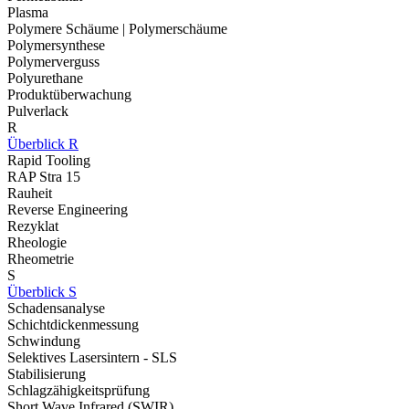
Plasma
Polymere Schäume | Polymerschäume
Polymersynthese
Polymerverguss
Polyurethane
Produktüberwachung
Pulverlack
R
Überblick R
Rapid Tooling
RAP Stra 15
Rauheit
Reverse Engineering
Rezyklat
Rheologie
Rheometrie
S
Überblick S
Schadensanalyse
Schichtdickenmessung
Schwindung
Selektives Lasersintern - SLS
Stabilisierung
Schlagzähigkeitsprüfung
Short Wave Infrared (SWIR)