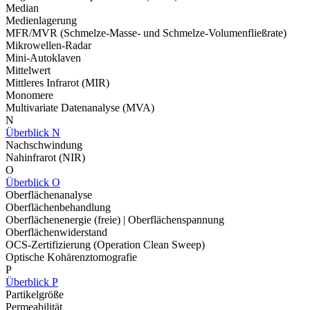
Median
Medienlagerung
MFR/MVR (Schmelze-Masse- und Schmelze-Volumenfließrate)
Mikrowellen-Radar
Mini-Autoklaven
Mittelwert
Mittleres Infrarot (MIR)
Monomere
Multivariate Datenanalyse (MVA)
N
Überblick N
Nachschwindung
Nahinfrarot (NIR)
O
Überblick O
Oberflächenanalyse
Oberflächenbehandlung
Oberflächenenergie (freie) | Oberflächenspannung
Oberflächenwiderstand
OCS-Zertifizierung (Operation Clean Sweep)
Optische Kohärenztomografie
P
Überblick P
Partikelgröße
Permeabilität