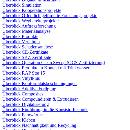
Überblick Simulation
Überblick Kooperationsprojekte
Überblick Öffentlich geförderte Forschungsprojekte
Überblick Wegbereiterprojekte
Überblick Auftragsforschung
Überblick Materialanalyse
Überblick Produkte
Überblick Verfahren
Überblick Schadensanalyse
Überblick CE-Zertifikate
Überblick SKZ-Zertifikate
Überblick Operation Clean Sweep (OCS Zertifizierung)
Überblick Produkte in Kontakt mit Trinkwasser
Überblick RAP Stra 15
Überblick VinylPlus
Überblick Konformitätsbescheinigungen
Überblick Additive Fertigung
Überblick Composites
Überblick Compoundieren & Extrudieren
Überblick Digitalisierung
Überblick Einführung in die Kunststofftechnik
Überblick Fernwärme
Überblick Kleben
Überblick Nachhaltigkeit und Recycling