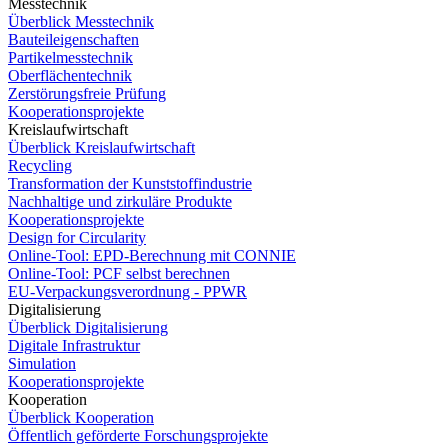
Messtechnik
Überblick Messtechnik
Bauteileigenschaften
Partikelmesstechnik
Oberflächentechnik
Zerstörungsfreie Prüfung
Kooperationsprojekte
Kreislaufwirtschaft
Überblick Kreislaufwirtschaft
Recycling
Transformation der Kunststoffindustrie
Nachhaltige und zirkuläre Produkte
Kooperationsprojekte
Design for Circularity
Online-Tool: EPD-Berechnung mit CONNIE
Online-Tool: PCF selbst berechnen
EU-Verpackungsverordnung - PPWR
Digitalisierung
Überblick Digitalisierung
Digitale Infrastruktur
Simulation
Kooperationsprojekte
Kooperation
Überblick Kooperation
Öffentlich geförderte Forschungsprojekte