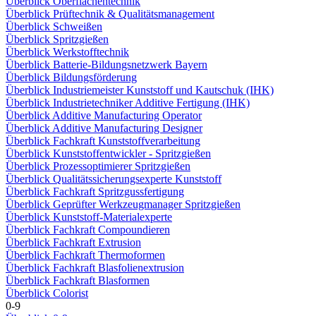
Überblick Oberflächentechnik
Überblick Prüftechnik & Qualitätsmanagement
Überblick Schweißen
Überblick Spritzgießen
Überblick Werkstofftechnik
Überblick Batterie-Bildungsnetzwerk Bayern
Überblick Bildungsförderung
Überblick Industriemeister Kunststoff und Kautschuk (IHK)
Überblick Industrietechniker Additive Fertigung (IHK)
Überblick Additive Manufacturing Operator
Überblick Additive Manufacturing Designer
Überblick Fachkraft Kunststoffverarbeitung
Überblick Kunststoffentwickler - Spritzgießen
Überblick Prozessoptimierer Spritzgießen
Überblick Qualitätssicherungsexperte Kunststoff
Überblick Fachkraft Spritzgussfertigung
Überblick Geprüfter Werkzeugmanager Spritzgießen
Überblick Kunststoff-Materialexperte
Überblick Fachkraft Compoundieren
Überblick Fachkraft Extrusion
Überblick Fachkraft Thermoformen
Überblick Fachkraft Blasfolienextrusion
Überblick Fachkraft Blasformen
Überblick Colorist
0-9