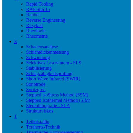
Rapid Tooling
RAP Stra 15
Rauheit
Reverse Engineering
Rezyklat
Rheologie
Rheometrie
S
Schadensanalyse
Schichtdickenmessung
Schwindung
Selektives Lasersintern - SLS
Stabilisierung
Schlagzähigkeitsprüfung
Short Wave Infrared (SWIR)
Sonotrode
Spritzguss
Stepped isoStress Method (SSM)
Stepped Isothermal Method (SIM)
Stereolithografie - SLA
Strukturviskos
T
Teilkristallin
Terahertz-Technik
Thermische Homogenisierung