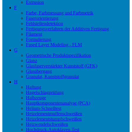
Extrusion
F
Farbe, Farbmessung und Farbmetrik
Faserorientierung
Fehlstellendetektion
Fertigungsverfahren der Additiven Fertigung
Filament
Formulierung
Fused Layer Modeling - FLM
G
Geometrische Produktspezifikation
Glanz
Glasfaserverstärkter Kunststoff (GFK)
Glasübergang
Granulat, Kunststoffgranulat
H
Haftung
Hagelschlagprüfung
Halbzeuge
Hauptkomponentenanalyse (PCA)
Helium-Schnelltest
Heizelementmuffenschweißen
Heizelementstumpfschweißen
Heizwendelschweißen
Hochdruck-Autoklaven-Test