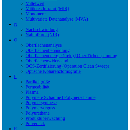
Mittelwert
Mittleres Infrarot (MIR)
Monomere
Multivariate Datenanalyse (MVA)
N
Nachschwindung
Nahinfrarot (NIR)
O
Oberflächenanalyse
Oberflächenbehandlung
Oberflächenenergie (freie) | Oberflächenspannung
Oberflächenwiderstand
OCS-Zertifizierung (Operation Clean Sweep)
Optische Kohärenztomografie
P
Partikelgröße
Permeabilität
Plasma
Polymere Schäume | Polymerschäume
Polymersynthese
Polymerverguss
Polyurethane
Produktüberwachung
Pulverlack
R