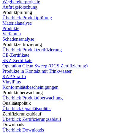
Wegbereiterprojekte
Auftragsforschung
Produktprüfung
Überblick Produktprüfung
Materialanalyse
Produkte
Verfahren
Schadensanalyse
Produktzertifizierung
Überblick Produktzertifizierung
CE-Zertifikate
SKZ-Zertifikate
Operation Clean Sweep (OCS Zertifizierung)
Produkte in Kontakt mit Trinkwasser
RAP Stra 15
VinylPlus
Konformitätsbescheinigungen
Produktüberwachung
Überblick Produktüberwachung
Qualitätspolitik
Überblick Qualitätspolitik
Zertifizierungsablauf
Überblick Zertifizierungsablauf
Downloads
Überblick Downloads