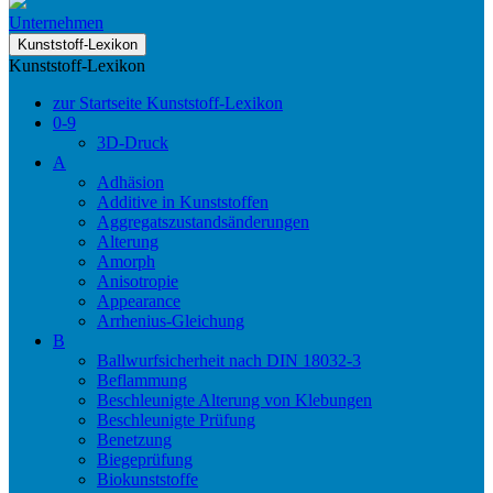
Unternehmen
Kunststoff-Lexikon
Kunststoff-Lexikon
zur Startseite Kunststoff-Lexikon
0-9
3D-Druck
A
Adhäsion
Additive in Kunststoffen
Aggregatszustandsänderungen
Alterung
Amorph
Anisotropie
Appearance
Arrhenius-Gleichung
B
Ballwurfsicherheit nach DIN 18032-3
Beflammung
Beschleunigte Alterung von Klebungen
Beschleunigte Prüfung
Benetzung
Biegeprüfung
Biokunststoffe