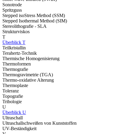
Sonotrode
Spritzguss
Stepped isoStress Method (SSM)
Stepped Isothermal Method (SIM)
Stereolithografie - SLA
Strukturviskos
T
Überblick T
Teilkristallin
Terahertz-Technik
Thermische Homogenisierung
Thermoformen
Thermografie
Thermogravimetrie (TGA)
Thermo-oxidative Alterung
Thermoplaste
Toleranz
Topografie
Tribologie
U
Überblick U
Ultraschall
Ultraschallschweißen von Kunststoffen
UV-Beständigkeit
V