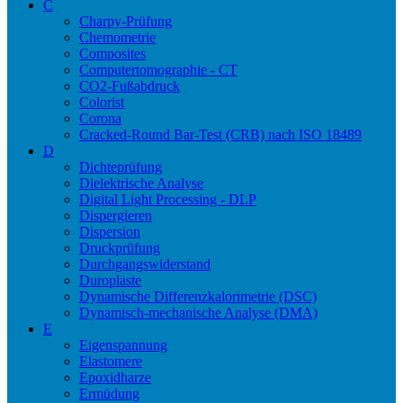
C
Charpy-Prüfung
Chemometrie
Composites
Computertomographie - CT
CO2-Fußabdruck
Colorist
Corona
Cracked-Round Bar-Test (CRB) nach ISO 18489
D
Dichteprüfung
Dielektrische Analyse
Digital Light Processing - DLP
Dispergieren
Dispersion
Druckprüfung
Durchgangswiderstand
Duroplaste
Dynamische Differenzkalorimetrie (DSC)
Dynamisch-mechanische Analyse (DMA)
E
Eigenspannung
Elastomere
Epoxidharze
Ermüdung