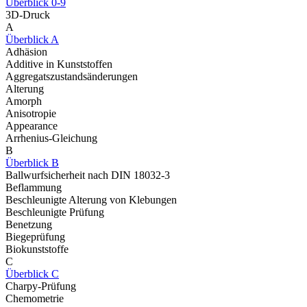
Überblick 0-9
3D-Druck
A
Überblick A
Adhäsion
Additive in Kunststoffen
Aggregatszustandsänderungen
Alterung
Amorph
Anisotropie
Appearance
Arrhenius-Gleichung
B
Überblick B
Ballwurfsicherheit nach DIN 18032-3
Beflammung
Beschleunigte Alterung von Klebungen
Beschleunigte Prüfung
Benetzung
Biegeprüfung
Biokunststoffe
C
Überblick C
Charpy-Prüfung
Chemometrie