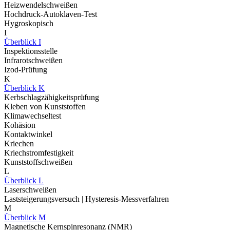
Heizwendelschweißen
Hochdruck-Autoklaven-Test
Hygroskopisch
I
Überblick I
Inspektionsstelle
Infrarotschweißen
Izod-Prüfung
K
Überblick K
Kerbschlagzähigkeitsprüfung
Kleben von Kunststoffen
Klimawechseltest
Kohäsion
Kontaktwinkel
Kriechen
Kriechstromfestigkeit
Kunststoffschweißen
L
Überblick L
Laserschweißen
Laststeigerungsversuch | Hysteresis-Messverfahren
M
Überblick M
Magnetische Kernspinresonanz (NMR)