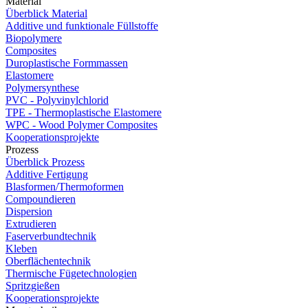
Material
Überblick Material
Additive und funktionale Füllstoffe
Biopolymere
Composites
Duroplastische Formmassen
Elastomere
Polymersynthese
PVC - Polyvinylchlorid
TPE - Thermoplastische Elastomere
WPC - Wood Polymer Composites
Kooperationsprojekte
Prozess
Überblick Prozess
Additive Fertigung
Blasformen/Thermoformen
Compoundieren
Dispersion
Extrudieren
Faserverbundtechnik
Kleben
Oberflächentechnik
Thermische Fügetechnologien
Spritzgießen
Kooperationsprojekte