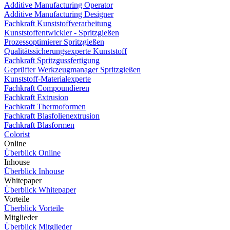
Additive Manufacturing Operator
Additive Manufacturing Designer
Fachkraft Kunststoffverarbeitung
Kunststoffentwickler - Spritzgießen
Prozessoptimierer Spritzgießen
Qualitätssicherungsexperte Kunststoff
Fachkraft Spritzgussfertigung
Geprüfter Werkzeugmanager Spritzgießen
Kunststoff-Materialexperte
Fachkraft Compoundieren
Fachkraft Extrusion
Fachkraft Thermoformen
Fachkraft Blasfolienextrusion
Fachkraft Blasformen
Colorist
Online
Überblick Online
Inhouse
Überblick Inhouse
Whitepaper
Überblick Whitepaper
Vorteile
Überblick Vorteile
Mitglieder
Überblick Mitglieder