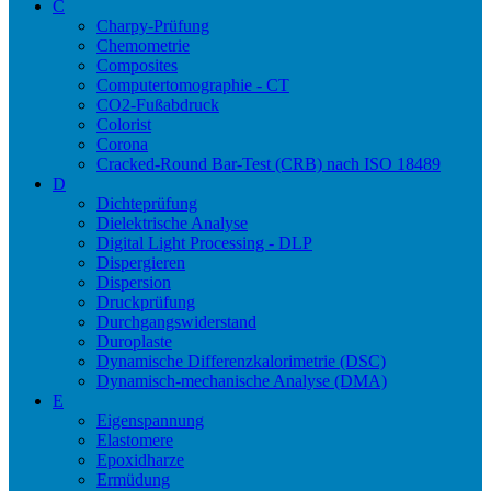
C
Charpy-Prüfung
Chemometrie
Composites
Computertomographie - CT
CO2-Fußabdruck
Colorist
Corona
Cracked-Round Bar-Test (CRB) nach ISO 18489
D
Dichteprüfung
Dielektrische Analyse
Digital Light Processing - DLP
Dispergieren
Dispersion
Druckprüfung
Durchgangswiderstand
Duroplaste
Dynamische Differenzkalorimetrie (DSC)
Dynamisch-mechanische Analyse (DMA)
E
Eigenspannung
Elastomere
Epoxidharze
Ermüdung