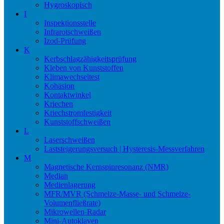
Hygroskopisch
I
Inspektionsstelle
Infrarotschweißen
Izod-Prüfung
K
Kerbschlagzähigkeitsprüfung
Kleben von Kunststoffen
Klimawechseltest
Kohäsion
Kontaktwinkel
Kriechen
Kriechstromfestigkeit
Kunststoffschweißen
L
Laserschweißen
Laststeigerungsversuch | Hysteresis-Messverfahren
M
Magnetische Kernspinresonanz (NMR)
Median
Medienlagerung
MFR/MVR (Schmelze-Masse- und Schmelze-
Volumenfließrate)
Mikrowellen-Radar
Mini-Autoklaven