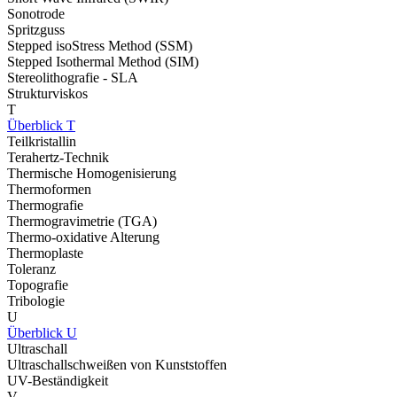
Sonotrode
Spritzguss
Stepped isoStress Method (SSM)
Stepped Isothermal Method (SIM)
Stereolithografie - SLA
Strukturviskos
T
Überblick T
Teilkristallin
Terahertz-Technik
Thermische Homogenisierung
Thermoformen
Thermografie
Thermogravimetrie (TGA)
Thermo-oxidative Alterung
Thermoplaste
Toleranz
Topografie
Tribologie
U
Überblick U
Ultraschall
Ultraschallschweißen von Kunststoffen
UV-Beständigkeit
V