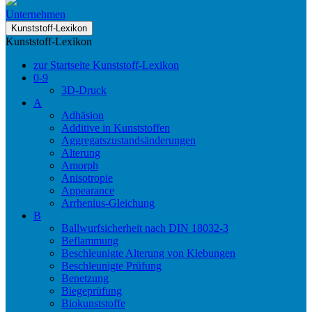
Unternehmen
Kunststoff-Lexikon
Kunststoff-Lexikon
zur Startseite Kunststoff-Lexikon
0-9
3D-Druck
A
Adhäsion
Additive in Kunststoffen
Aggregatszustandsänderungen
Alterung
Amorph
Anisotropie
Appearance
Arrhenius-Gleichung
B
Ballwurfsicherheit nach DIN 18032-3
Beflammung
Beschleunigte Alterung von Klebungen
Beschleunigte Prüfung
Benetzung
Biegeprüfung
Biokunststoffe