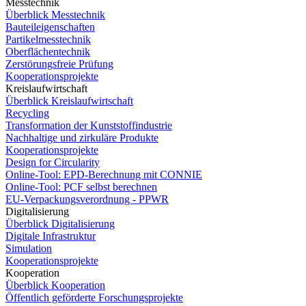
Messtechnik
Überblick Messtechnik
Bauteileigenschaften
Partikelmesstechnik
Oberflächentechnik
Zerstörungsfreie Prüfung
Kooperationsprojekte
Kreislaufwirtschaft
Überblick Kreislaufwirtschaft
Recycling
Transformation der Kunststoffindustrie
Nachhaltige und zirkuläre Produkte
Kooperationsprojekte
Design for Circularity
Online-Tool: EPD-Berechnung mit CONNIE
Online-Tool: PCF selbst berechnen
EU-Verpackungsverordnung - PPWR
Digitalisierung
Überblick Digitalisierung
Digitale Infrastruktur
Simulation
Kooperationsprojekte
Kooperation
Überblick Kooperation
Öffentlich geförderte Forschungsprojekte