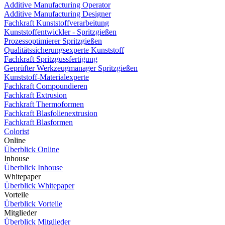
Additive Manufacturing Operator
Additive Manufacturing Designer
Fachkraft Kunststoffverarbeitung
Kunststoffentwickler - Spritzgießen
Prozessoptimierer Spritzgießen
Qualitätssicherungsexperte Kunststoff
Fachkraft Spritzgussfertigung
Geprüfter Werkzeugmanager Spritzgießen
Kunststoff-Materialexperte
Fachkraft Compoundieren
Fachkraft Extrusion
Fachkraft Thermoformen
Fachkraft Blasfolienextrusion
Fachkraft Blasformen
Colorist
Online
Überblick Online
Inhouse
Überblick Inhouse
Whitepaper
Überblick Whitepaper
Vorteile
Überblick Vorteile
Mitglieder
Überblick Mitglieder