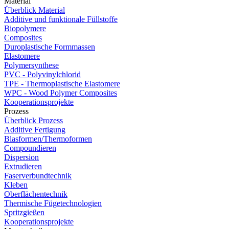
Material
Überblick Material
Additive und funktionale Füllstoffe
Biopolymere
Composites
Duroplastische Formmassen
Elastomere
Polymersynthese
PVC - Polyvinylchlorid
TPE - Thermoplastische Elastomere
WPC - Wood Polymer Composites
Kooperationsprojekte
Prozess
Überblick Prozess
Additive Fertigung
Blasformen/Thermoformen
Compoundieren
Dispersion
Extrudieren
Faserverbundtechnik
Kleben
Oberflächentechnik
Thermische Fügetechnologien
Spritzgießen
Kooperationsprojekte