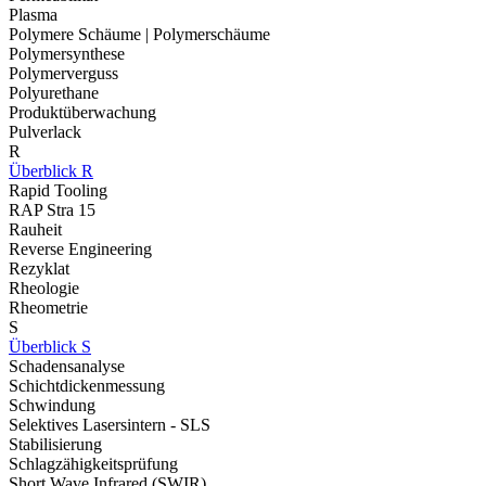
Plasma
Polymere Schäume | Polymerschäume
Polymersynthese
Polymerverguss
Polyurethane
Produktüberwachung
Pulverlack
R
Überblick R
Rapid Tooling
RAP Stra 15
Rauheit
Reverse Engineering
Rezyklat
Rheologie
Rheometrie
S
Überblick S
Schadensanalyse
Schichtdickenmessung
Schwindung
Selektives Lasersintern - SLS
Stabilisierung
Schlagzähigkeitsprüfung
Short Wave Infrared (SWIR)