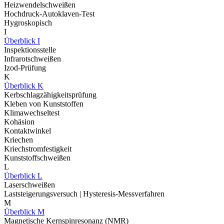
Heizwendelschweißen
Hochdruck-Autoklaven-Test
Hygroskopisch
I
Überblick I
Inspektionsstelle
Infrarotschweißen
Izod-Prüfung
K
Überblick K
Kerbschlagzähigkeitsprüfung
Kleben von Kunststoffen
Klimawechseltest
Kohäsion
Kontaktwinkel
Kriechen
Kriechstromfestigkeit
Kunststoffschweißen
L
Überblick L
Laserschweißen
Laststeigerungsversuch | Hysteresis-Messverfahren
M
Überblick M
Magnetische Kernspinresonanz (NMR)