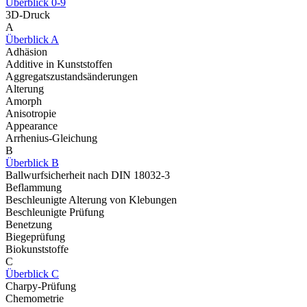
Überblick 0-9
3D-Druck
A
Überblick A
Adhäsion
Additive in Kunststoffen
Aggregatszustandsänderungen
Alterung
Amorph
Anisotropie
Appearance
Arrhenius-Gleichung
B
Überblick B
Ballwurfsicherheit nach DIN 18032-3
Beflammung
Beschleunigte Alterung von Klebungen
Beschleunigte Prüfung
Benetzung
Biegeprüfung
Biokunststoffe
C
Überblick C
Charpy-Prüfung
Chemometrie