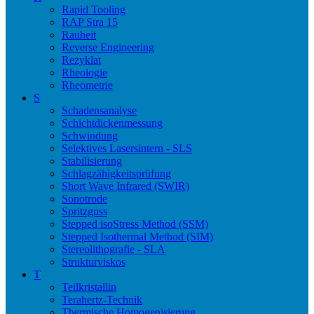
Rapid Tooling
RAP Stra 15
Rauheit
Reverse Engineering
Rezyklat
Rheologie
Rheometrie
S
Schadensanalyse
Schichtdickenmessung
Schwindung
Selektives Lasersintern - SLS
Stabilisierung
Schlagzähigkeitsprüfung
Short Wave Infrared (SWIR)
Sonotrode
Spritzguss
Stepped isoStress Method (SSM)
Stepped Isothermal Method (SIM)
Stereolithografie - SLA
Strukturviskos
T
Teilkristallin
Terahertz-Technik
Thermische Homogenisierung