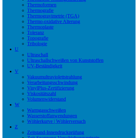
Thermoformen
Thermografie
Thermogravimetrie (TGA)
Thermo-oxidative Alterung
Thermoplaste
Toleranz
Topografie
Tribologie
U
Ultraschall
Ultraschallschweißen von Kunststoffen
UV-Beständigkeit
V
Vakuumultraviolettstrahlung
Verarbeitungsschwindung
VinylPlus-Zertifizierung
Viskositätszahl
Volumenwiderstand
W
Warmgasschweißen
Wasserstoffanwendungen
Wöhlerkurve | Wöhlerversuch
Z
Zeitstand-Innendruckprüfung
Zeit-Spannung-Verschiebungsprinzip