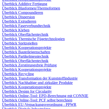
Überblick Additive Fertigung
Überblick Blasformen/Thermoformen
Überblick Compoundieren
Überblick Dispersion
Überblick Extrudieren
Überblick Faserverbundtechnik
Überblick Kleben
Überblick Oberflächentechnik
Überblick Thermische Fügetechnologien
Überblick Spritzgießen
Überblick Kooperationsprojekte
Überblick Bauteileigenschaften
Überblick Partikelmesstechnik
Überblick Oberflächentechnik
Überblick Zerstörungsfreie Prüfung
Überblick Kooperationsprojekte
Überblick Recycling
Überblick Transformation der Kunststoffindustrie
Überblick Nachhaltige und zirkuläre Produkte
Überblick Kooperationsprojekte
Überblick Design for Circularity
Überblick Online-Tool: EPD-Berechnung mit CONNIE
Überblick Online-Tool: PCF selbst berechnen
Überblick EU-Verpackungsverordnung - PPWR
Überblick Digitale Infrastruktur