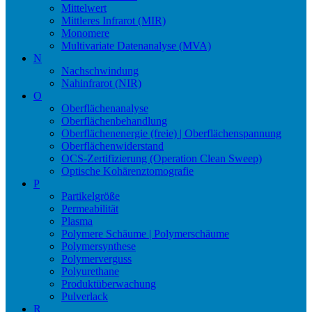
Mittelwert
Mittleres Infrarot (MIR)
Monomere
Multivariate Datenanalyse (MVA)
N
Nachschwindung
Nahinfrarot (NIR)
O
Oberflächenanalyse
Oberflächenbehandlung
Oberflächenenergie (freie) | Oberflächenspannung
Oberflächenwiderstand
OCS-Zertifizierung (Operation Clean Sweep)
Optische Kohärenztomografie
P
Partikelgröße
Permeabilität
Plasma
Polymere Schäume | Polymerschäume
Polymersynthese
Polymerverguss
Polyurethane
Produktüberwachung
Pulverlack
R