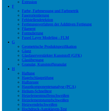
Extrusion
F
Farbe, Farbmessung und Farbmetrik
Faserorientierung
Fehlstellendetektion
Fertigungsverfahren der Additiven Fertigung
Filament
Formulierung
Fused Layer Modeling - FLM
G
Geometrische Produktspezifikation
Glanz
Glasfaserverstärkter Kunststoff (GFK)
Glasübergang
Granulat, Kunststoffgranulat
H
Haftung
Hagelschlagprüfung
Halbzeuge
Hauptkomponentenanalyse (PCA)
Helium-Schnelltest
Heizelementmuffenschweißen
Heizelementstumpfschweißen
Heizwendelschweißen
Hochdruck-Autoklaven-Test