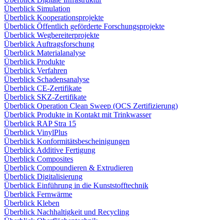
Überblick Simulation
Überblick Kooperationsprojekte
Überblick Öffentlich geförderte Forschungsprojekte
Überblick Wegbereiterprojekte
Überblick Auftragsforschung
Überblick Materialanalyse
Überblick Produkte
Überblick Verfahren
Überblick Schadensanalyse
Überblick CE-Zertifikate
Überblick SKZ-Zertifikate
Überblick Operation Clean Sweep (OCS Zertifizierung)
Überblick Produkte in Kontakt mit Trinkwasser
Überblick RAP Stra 15
Überblick VinylPlus
Überblick Konformitätsbescheinigungen
Überblick Additive Fertigung
Überblick Composites
Überblick Compoundieren & Extrudieren
Überblick Digitalisierung
Überblick Einführung in die Kunststofftechnik
Überblick Fernwärme
Überblick Kleben
Überblick Nachhaltigkeit und Recycling