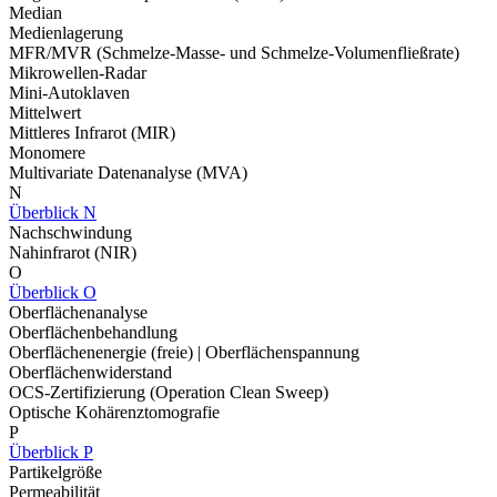
Median
Medienlagerung
MFR/MVR (Schmelze-Masse- und Schmelze-Volumenfließrate)
Mikrowellen-Radar
Mini-Autoklaven
Mittelwert
Mittleres Infrarot (MIR)
Monomere
Multivariate Datenanalyse (MVA)
N
Überblick N
Nachschwindung
Nahinfrarot (NIR)
O
Überblick O
Oberflächenanalyse
Oberflächenbehandlung
Oberflächenenergie (freie) | Oberflächenspannung
Oberflächenwiderstand
OCS-Zertifizierung (Operation Clean Sweep)
Optische Kohärenztomografie
P
Überblick P
Partikelgröße
Permeabilität