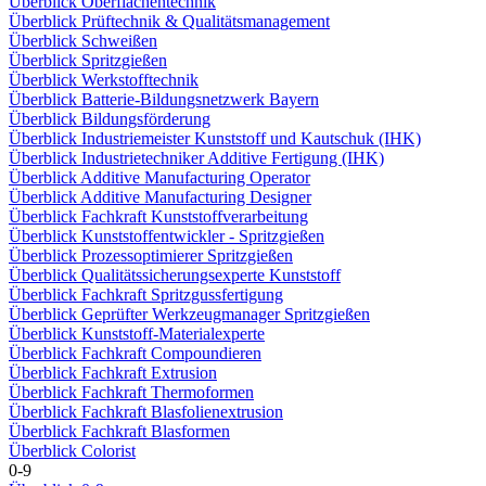
Überblick Oberflächentechnik
Überblick Prüftechnik & Qualitätsmanagement
Überblick Schweißen
Überblick Spritzgießen
Überblick Werkstofftechnik
Überblick Batterie-Bildungsnetzwerk Bayern
Überblick Bildungsförderung
Überblick Industriemeister Kunststoff und Kautschuk (IHK)
Überblick Industrietechniker Additive Fertigung (IHK)
Überblick Additive Manufacturing Operator
Überblick Additive Manufacturing Designer
Überblick Fachkraft Kunststoffverarbeitung
Überblick Kunststoffentwickler - Spritzgießen
Überblick Prozessoptimierer Spritzgießen
Überblick Qualitätssicherungsexperte Kunststoff
Überblick Fachkraft Spritzgussfertigung
Überblick Geprüfter Werkzeugmanager Spritzgießen
Überblick Kunststoff-Materialexperte
Überblick Fachkraft Compoundieren
Überblick Fachkraft Extrusion
Überblick Fachkraft Thermoformen
Überblick Fachkraft Blasfolienextrusion
Überblick Fachkraft Blasformen
Überblick Colorist
0-9