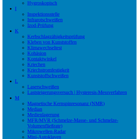
Hygroskopisch
I
Inspektionsstelle
Infrarotschweißen
Izod-Prüfung
K
Kerbschlagzähigkeitsprüfung
Kleben von Kunststoffen
Klimawechseltest
Kohäsion
Kontaktwinkel
Kriechen
Kriechstromfestigkeit
Kunststoffschweißen
L
Laserschweißen
Laststeigerungsversuch | Hysteresis-Messverfahren
M
Magnetische Kernspinresonanz (NMR)
Median
Medienlagerung
MFR/MVR (Schmelze-Masse- und Schmelze-
Volumenfließrate)
Mikrowellen-Radar
Mini-Autoklaven