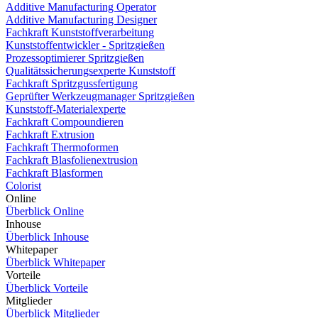
Additive Manufacturing Operator
Additive Manufacturing Designer
Fachkraft Kunststoffverarbeitung
Kunststoffentwickler - Spritzgießen
Prozessoptimierer Spritzgießen
Qualitätssicherungsexperte Kunststoff
Fachkraft Spritzgussfertigung
Geprüfter Werkzeugmanager Spritzgießen
Kunststoff-Materialexperte
Fachkraft Compoundieren
Fachkraft Extrusion
Fachkraft Thermoformen
Fachkraft Blasfolienextrusion
Fachkraft Blasformen
Colorist
Online
Überblick Online
Inhouse
Überblick Inhouse
Whitepaper
Überblick Whitepaper
Vorteile
Überblick Vorteile
Mitglieder
Überblick Mitglieder