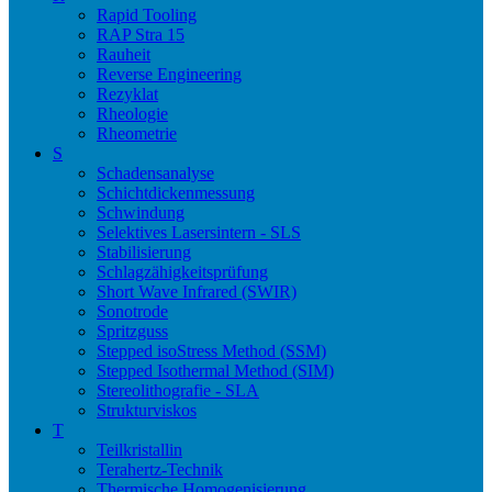
Rapid Tooling
RAP Stra 15
Rauheit
Reverse Engineering
Rezyklat
Rheologie
Rheometrie
S
Schadensanalyse
Schichtdickenmessung
Schwindung
Selektives Lasersintern - SLS
Stabilisierung
Schlagzähigkeitsprüfung
Short Wave Infrared (SWIR)
Sonotrode
Spritzguss
Stepped isoStress Method (SSM)
Stepped Isothermal Method (SIM)
Stereolithografie - SLA
Strukturviskos
T
Teilkristallin
Terahertz-Technik
Thermische Homogenisierung