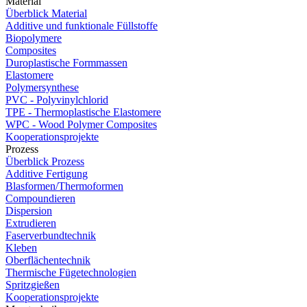
Material
Überblick Material
Additive und funktionale Füllstoffe
Biopolymere
Composites
Duroplastische Formmassen
Elastomere
Polymersynthese
PVC - Polyvinylchlorid
TPE - Thermoplastische Elastomere
WPC - Wood Polymer Composites
Kooperationsprojekte
Prozess
Überblick Prozess
Additive Fertigung
Blasformen/Thermoformen
Compoundieren
Dispersion
Extrudieren
Faserverbundtechnik
Kleben
Oberflächentechnik
Thermische Fügetechnologien
Spritzgießen
Kooperationsprojekte