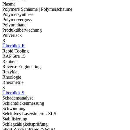
Plasma
Polymere Schäume | Polymerschäume
Polymersynthese
Polymerverguss
Polyurethane
Produktüberwachung
Pulverlack
R
Überblick R
Rapid Tooling
RAP Stra 15
Rauheit
Reverse Engineering
Rezyklat
Rheologie
Rheometrie
S
Überblick S
Schadensanalyse
Schichtdickenmessung
Schwindung
Selektives Lasersintern - SLS
Stabilisierung
Schlagzähigkeitsprüfung
Short Wave Infrared (SWIR)