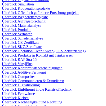
Überblick Simulation
Überblick Kooperationsprojekte
Überblick Öffentlich geförderte Forschungsprojekte
Überblick Wegbereiterprojekte
Überblick Auftragsforschung
Überblick Materialanalyse
Überblick Produkte
Überblick Verfahren
Überblick Schadensanalyse
Überblick CE-Zertifikate
Überblick SKZ-Zertifikate
Überblick Operation Clean Sweep (OCS Zertifizierung)
Überblick Produkte in Kontakt mit Trinkwasser
Überblick RAP Stra 15
Überblick VinylPlus
Überblick Konformitätsbescheinigungen
Überblick Additive Fertigung
Überblick Composites
Überblick Compoundieren & Extrudieren
Überblick Digitalisierung
Überblick Einführung in die Kunststofftechnik
Überblick Fernwärme
Überblick Kleben
Überblick Nachhaltigkeit und Recycling