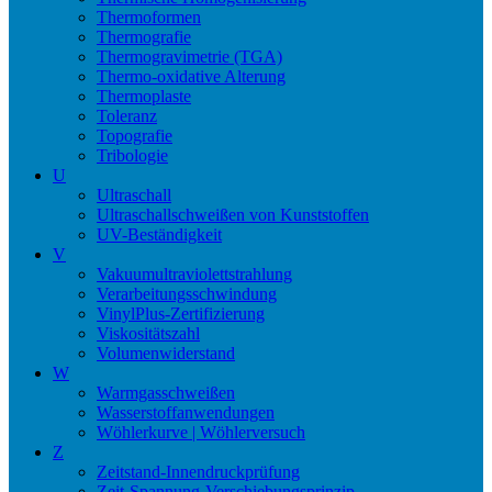
Thermoformen
Thermografie
Thermogravimetrie (TGA)
Thermo-oxidative Alterung
Thermoplaste
Toleranz
Topografie
Tribologie
U
Ultraschall
Ultraschallschweißen von Kunststoffen
UV-Beständigkeit
V
Vakuumultraviolettstrahlung
Verarbeitungsschwindung
VinylPlus-Zertifizierung
Viskositätszahl
Volumenwiderstand
W
Warmgasschweißen
Wasserstoffanwendungen
Wöhlerkurve | Wöhlerversuch
Z
Zeitstand-Innendruckprüfung
Zeit-Spannung-Verschiebungsprinzip