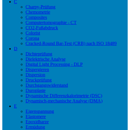
C
Charpy-Prüfung
Chemometrie
Composites
Computertomographie - CT
CO2-Fußabdruck
Colorist
Corona
Cracked-Round Bar-Test (CRB) nach ISO 18489
D
Dichteprüfung
Dielektrische Analyse
Digital Light Processing - DLP
Dispergieren
Dispersion
Druckprüfung
Durchgangswiderstand
Duroplaste
Dynamische Differenzkalorimetrie (DSC)
Dynamisch-mechanische Analyse (DMA)
E
Eigenspannung
Elastomere
Epoxidharze
Ermüdung