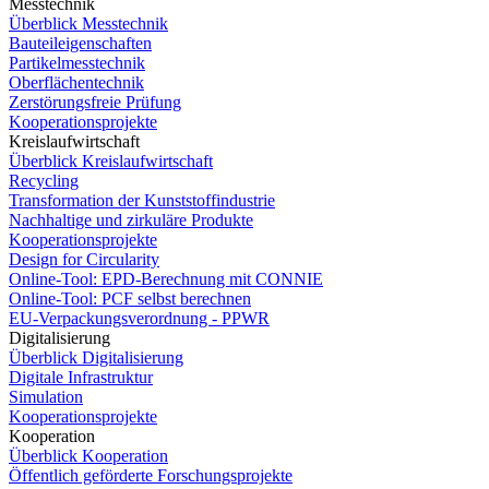
Messtechnik
Überblick Messtechnik
Bauteileigenschaften
Partikelmesstechnik
Oberflächentechnik
Zerstörungsfreie Prüfung
Kooperationsprojekte
Kreislaufwirtschaft
Überblick Kreislaufwirtschaft
Recycling
Transformation der Kunststoffindustrie
Nachhaltige und zirkuläre Produkte
Kooperationsprojekte
Design for Circularity
Online-Tool: EPD-Berechnung mit CONNIE
Online-Tool: PCF selbst berechnen
EU-Verpackungsverordnung - PPWR
Digitalisierung
Überblick Digitalisierung
Digitale Infrastruktur
Simulation
Kooperationsprojekte
Kooperation
Überblick Kooperation
Öffentlich geförderte Forschungsprojekte