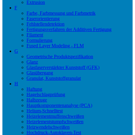
Extrusion
F
Farbe, Farbmessung und Farbmetrik
Faserorientierung
Fehlstellendetektion
Fertigungsverfahren der Additiven Fertigung
Filament
Formulierung
Fused Layer Modeling - FLM
G
Geometrische Produktspezifikation
Glanz
Glasfaserverstärkter Kunststoff (GFK)
Glasübergang
Granulat, Kunststoffgranulat
H
Haftung
Hagelschlagprüfung
Halbzeuge
Hauptkomponentenanalyse (PCA)
Helium-Schnelltest
Heizelementmuffenschweißen
Heizelementstumpfschweißen
Heizwendelschweißen
Hochdruck-Autoklaven-Test