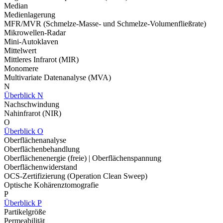
Median
Medienlagerung
MFR/MVR (Schmelze-Masse- und Schmelze-Volumenfließrate)
Mikrowellen-Radar
Mini-Autoklaven
Mittelwert
Mittleres Infrarot (MIR)
Monomere
Multivariate Datenanalyse (MVA)
N
Überblick N
Nachschwindung
Nahinfrarot (NIR)
O
Überblick O
Oberflächenanalyse
Oberflächenbehandlung
Oberflächenenergie (freie) | Oberflächenspannung
Oberflächenwiderstand
OCS-Zertifizierung (Operation Clean Sweep)
Optische Kohärenztomografie
P
Überblick P
Partikelgröße
Permeabilität