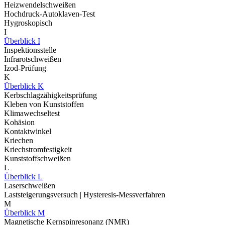
Heizwendelschweißen
Hochdruck-Autoklaven-Test
Hygroskopisch
I
Überblick I
Inspektionsstelle
Infrarotschweißen
Izod-Prüfung
K
Überblick K
Kerbschlagzähigkeitsprüfung
Kleben von Kunststoffen
Klimawechseltest
Kohäsion
Kontaktwinkel
Kriechen
Kriechstromfestigkeit
Kunststoffschweißen
L
Überblick L
Laserschweißen
Laststeigerungsversuch | Hysteresis-Messverfahren
M
Überblick M
Magnetische Kernspinresonanz (NMR)