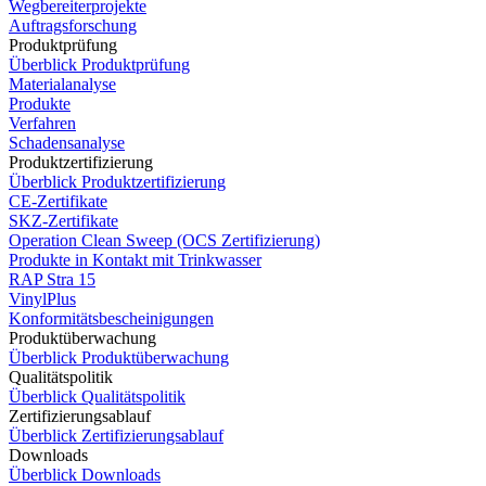
Wegbereiterprojekte
Auftragsforschung
Produktprüfung
Überblick Produktprüfung
Materialanalyse
Produkte
Verfahren
Schadensanalyse
Produktzertifizierung
Überblick Produktzertifizierung
CE-Zertifikate
SKZ-Zertifikate
Operation Clean Sweep (OCS Zertifizierung)
Produkte in Kontakt mit Trinkwasser
RAP Stra 15
VinylPlus
Konformitätsbescheinigungen
Produktüberwachung
Überblick Produktüberwachung
Qualitätspolitik
Überblick Qualitätspolitik
Zertifizierungsablauf
Überblick Zertifizierungsablauf
Downloads
Überblick Downloads