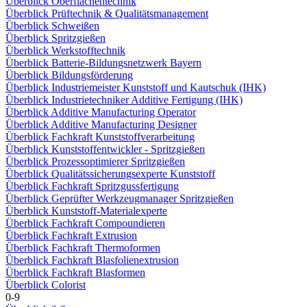
Überblick Oberflächentechnik
Überblick Prüftechnik & Qualitätsmanagement
Überblick Schweißen
Überblick Spritzgießen
Überblick Werkstofftechnik
Überblick Batterie-Bildungsnetzwerk Bayern
Überblick Bildungsförderung
Überblick Industriemeister Kunststoff und Kautschuk (IHK)
Überblick Industrietechniker Additive Fertigung (IHK)
Überblick Additive Manufacturing Operator
Überblick Additive Manufacturing Designer
Überblick Fachkraft Kunststoffverarbeitung
Überblick Kunststoffentwickler - Spritzgießen
Überblick Prozessoptimierer Spritzgießen
Überblick Qualitätssicherungsexperte Kunststoff
Überblick Fachkraft Spritzgussfertigung
Überblick Geprüfter Werkzeugmanager Spritzgießen
Überblick Kunststoff-Materialexperte
Überblick Fachkraft Compoundieren
Überblick Fachkraft Extrusion
Überblick Fachkraft Thermoformen
Überblick Fachkraft Blasfolienextrusion
Überblick Fachkraft Blasformen
Überblick Colorist
0-9