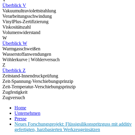
Überblick V
Vakuumultraviolettstrahlung
Verarbeitungsschwindung
VinylPlus-Zertifizierung
Viskositätszahl
Volumenwiderstand
W
Überblick W
Warmgasschweißen
Wasserstoffanwendungen
Wöhlerkurve | Wöhlerversuch
Z
Überblick Z
Zeitstand-Innendruckprüfung
Zeit-Spannung-Verschiebungsprinzip
Zeit-Temperatur-Verschiebungsprinzip
Zugfestigkeit
Zugversuch
Home
Unternehmen
Presse
Neues Forschungsprojekt: Flüssigsilikonspritzguss mit additiv
gefertigten, harzbasierten Werkzeugeinsätzen