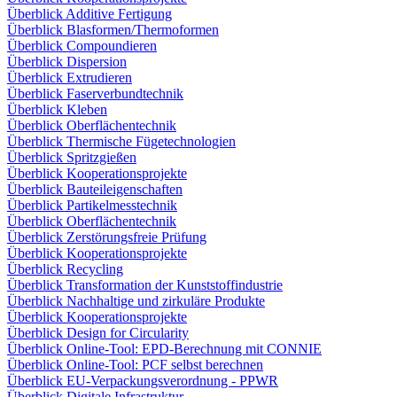
Überblick Additive Fertigung
Überblick Blasformen/Thermoformen
Überblick Compoundieren
Überblick Dispersion
Überblick Extrudieren
Überblick Faserverbundtechnik
Überblick Kleben
Überblick Oberflächentechnik
Überblick Thermische Fügetechnologien
Überblick Spritzgießen
Überblick Kooperationsprojekte
Überblick Bauteileigenschaften
Überblick Partikelmesstechnik
Überblick Oberflächentechnik
Überblick Zerstörungsfreie Prüfung
Überblick Kooperationsprojekte
Überblick Recycling
Überblick Transformation der Kunststoffindustrie
Überblick Nachhaltige und zirkuläre Produkte
Überblick Kooperationsprojekte
Überblick Design for Circularity
Überblick Online-Tool: EPD-Berechnung mit CONNIE
Überblick Online-Tool: PCF selbst berechnen
Überblick EU-Verpackungsverordnung - PPWR
Überblick Digitale Infrastruktur