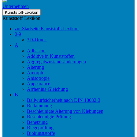
Unternehmen
Kunststoff-Lexikon
Kunststoff-Lexikon
zur Startseite Kunststoff-Lexikon
0-9
3D-Druck
A
Adhäsion
Additive in Kunststoffen
Aggregatszustandsänderungen
Alterung
Amorph
Anisotropie
Appearance
Arrhenius-Gleichung
B
Ballwurfsicherheit nach DIN 18032-3
Beflammung
Beschleunigte Alterung von Klebungen
Beschleunigte Prüfung
Benetzung
Biegeprüfung
Biokunststoffe