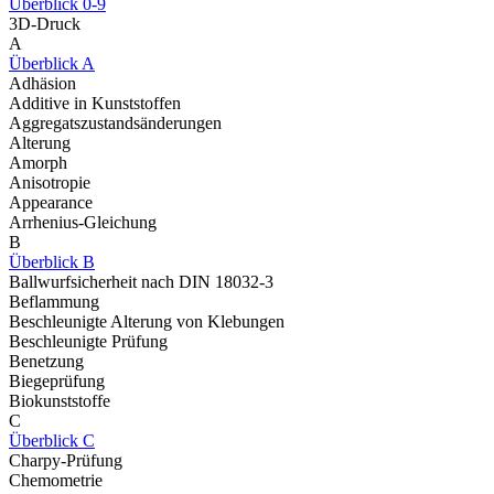
Überblick 0-9
3D-Druck
A
Überblick A
Adhäsion
Additive in Kunststoffen
Aggregatszustandsänderungen
Alterung
Amorph
Anisotropie
Appearance
Arrhenius-Gleichung
B
Überblick B
Ballwurfsicherheit nach DIN 18032-3
Beflammung
Beschleunigte Alterung von Klebungen
Beschleunigte Prüfung
Benetzung
Biegeprüfung
Biokunststoffe
C
Überblick C
Charpy-Prüfung
Chemometrie