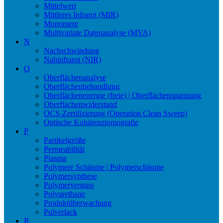
Mittelwert
Mittleres Infrarot (MIR)
Monomere
Multivariate Datenanalyse (MVA)
N
Nachschwindung
Nahinfrarot (NIR)
O
Oberflächenanalyse
Oberflächenbehandlung
Oberflächenenergie (freie) | Oberflächenspannung
Oberflächenwiderstand
OCS-Zertifizierung (Operation Clean Sweep)
Optische Kohärenztomografie
P
Partikelgröße
Permeabilität
Plasma
Polymere Schäume | Polymerschäume
Polymersynthese
Polymerverguss
Polyurethane
Produktüberwachung
Pulverlack
R