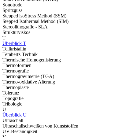
Sonotrode
Spritzguss
Stepped isoStress Method (SSM)
Stepped Isothermal Method (SIM)
Stereolithografie - SLA
Strukturviskos
T
Überblick T
Teilkristallin
Terahertz-Technik
Thermische Homogenisierung
Thermoformen
Thermografie
Thermogravimetrie (TGA)
Thermo-oxidative Alterung
Thermoplaste
Toleranz
Topografie
Tribologie
U
Überblick U
Ultraschall
Ultraschallschweißen von Kunststoffen
UV-Beständigkeit
V