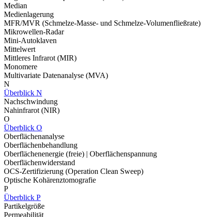
Median
Medienlagerung
MFR/MVR (Schmelze-Masse- und Schmelze-Volumenfließrate)
Mikrowellen-Radar
Mini-Autoklaven
Mittelwert
Mittleres Infrarot (MIR)
Monomere
Multivariate Datenanalyse (MVA)
N
Überblick N
Nachschwindung
Nahinfrarot (NIR)
O
Überblick O
Oberflächenanalyse
Oberflächenbehandlung
Oberflächenenergie (freie) | Oberflächenspannung
Oberflächenwiderstand
OCS-Zertifizierung (Operation Clean Sweep)
Optische Kohärenztomografie
P
Überblick P
Partikelgröße
Permeabilität