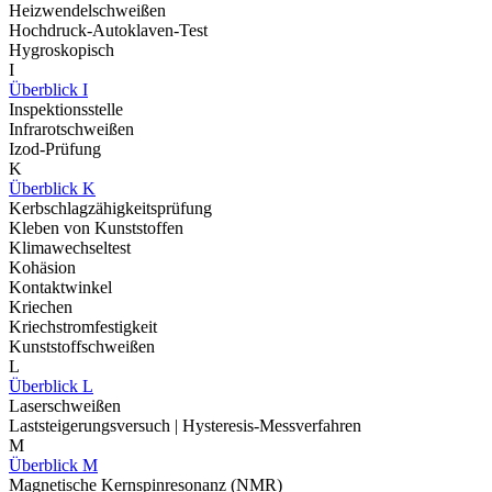
Heizwendelschweißen
Hochdruck-Autoklaven-Test
Hygroskopisch
I
Überblick I
Inspektionsstelle
Infrarotschweißen
Izod-Prüfung
K
Überblick K
Kerbschlagzähigkeitsprüfung
Kleben von Kunststoffen
Klimawechseltest
Kohäsion
Kontaktwinkel
Kriechen
Kriechstromfestigkeit
Kunststoffschweißen
L
Überblick L
Laserschweißen
Laststeigerungsversuch | Hysteresis-Messverfahren
M
Überblick M
Magnetische Kernspinresonanz (NMR)