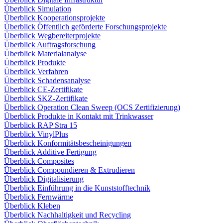
Überblick Simulation
Überblick Kooperationsprojekte
Überblick Öffentlich geförderte Forschungsprojekte
Überblick Wegbereiterprojekte
Überblick Auftragsforschung
Überblick Materialanalyse
Überblick Produkte
Überblick Verfahren
Überblick Schadensanalyse
Überblick CE-Zertifikate
Überblick SKZ-Zertifikate
Überblick Operation Clean Sweep (OCS Zertifizierung)
Überblick Produkte in Kontakt mit Trinkwasser
Überblick RAP Stra 15
Überblick VinylPlus
Überblick Konformitätsbescheinigungen
Überblick Additive Fertigung
Überblick Composites
Überblick Compoundieren & Extrudieren
Überblick Digitalisierung
Überblick Einführung in die Kunststofftechnik
Überblick Fernwärme
Überblick Kleben
Überblick Nachhaltigkeit und Recycling