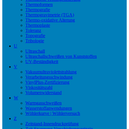
Thermoformen
Thermografie
Thermogravimetrie (TGA)
Thermo-oxidative Alterung
Thermoplaste
Toleranz
Topografie
Tribologie
U
Ultraschall
Ultraschallschweißen von Kunststoffen
UV-Beständigkeit
V
Vakuumultraviolettstrahlung
Verarbeitungsschwindung
VinylPlus-Zertifizierung
Viskositätszahl
Volumenwiderstand
W
Warmgasschweißen
Wasserstoffanwendungen
Wöhlerkurve | Wöhlerversuch
Z
Zeitstand-Innendruckprüfung
Zeit-Spannung-Verschiebungsprinzip