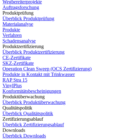
Wegbereiterprojekte
Auftragsforschung
Produktprüfung
Überblick Produktprüfung
Materialanalyse
Produkte
Verfahren
Schadensanalyse
Produktzertifizierung
Überblick Produktzertifizierung
CE-Zertifikate
SKZ-Zertifikate
Operation Clean Sweep (OCS Zertifizierung)
Produkte in Kontakt mit Trinkwasser
RAP Stra 15
VinylPlus
Konformitätsbescheinigungen
Produktüberwachung
Überblick Produktüberwachung
Qualitätspolitik
Überblick Qualitätspolitik
Zertifizierungsablauf
Überblick Zertifizierungsablauf
Downloads
Überblick Downloads