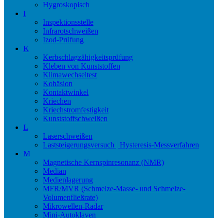
Hygroskopisch
I
Inspektionsstelle
Infrarotschweißen
Izod-Prüfung
K
Kerbschlagzähigkeitsprüfung
Kleben von Kunststoffen
Klimawechseltest
Kohäsion
Kontaktwinkel
Kriechen
Kriechstromfestigkeit
Kunststoffschweißen
L
Laserschweißen
Laststeigerungsversuch | Hysteresis-Messverfahren
M
Magnetische Kernspinresonanz (NMR)
Median
Medienlagerung
MFR/MVR (Schmelze-Masse- und Schmelze-
Volumenfließrate)
Mikrowellen-Radar
Mini-Autoklaven