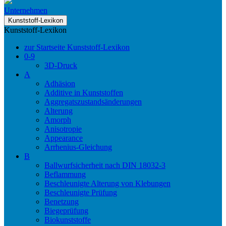
Unternehmen
Kunststoff-Lexikon
Kunststoff-Lexikon
zur Startseite Kunststoff-Lexikon
0-9
3D-Druck
A
Adhäsion
Additive in Kunststoffen
Aggregatszustandsänderungen
Alterung
Amorph
Anisotropie
Appearance
Arrhenius-Gleichung
B
Ballwurfsicherheit nach DIN 18032-3
Beflammung
Beschleunigte Alterung von Klebungen
Beschleunigte Prüfung
Benetzung
Biegeprüfung
Biokunststoffe