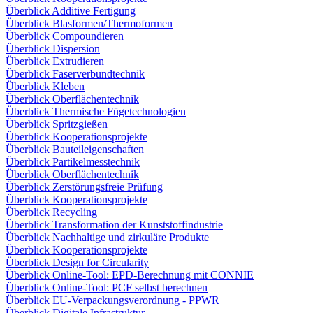
Überblick Additive Fertigung
Überblick Blasformen/Thermoformen
Überblick Compoundieren
Überblick Dispersion
Überblick Extrudieren
Überblick Faserverbundtechnik
Überblick Kleben
Überblick Oberflächentechnik
Überblick Thermische Fügetechnologien
Überblick Spritzgießen
Überblick Kooperationsprojekte
Überblick Bauteileigenschaften
Überblick Partikelmesstechnik
Überblick Oberflächentechnik
Überblick Zerstörungsfreie Prüfung
Überblick Kooperationsprojekte
Überblick Recycling
Überblick Transformation der Kunststoffindustrie
Überblick Nachhaltige und zirkuläre Produkte
Überblick Kooperationsprojekte
Überblick Design for Circularity
Überblick Online-Tool: EPD-Berechnung mit CONNIE
Überblick Online-Tool: PCF selbst berechnen
Überblick EU-Verpackungsverordnung - PPWR
Überblick Digitale Infrastruktur