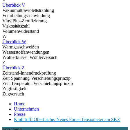
Überblick V
Vakuumultraviolettstrahlung
Verarbeitungsschwindung
VinylPlus-Zertifizierung
Viskositätszahl
Volumenwiderstand
W
Überblick W
Warmgasschweißen
Wasserstoffanwendungen
Wöhlerkurve | Wöhlerversuch
Z
Überblick Z
Zeitstand-Innendruckprüfung
Zeit-Spannung-Verschiebungsprinzip
Zeit-Temperatur-Verschiebungsprinzip
Zugfestigkeit
Zugversuch
Home
Unternehmen
Presse
Kraft trifft Oberfläche: Neues Force-Tensiometer am SKZ
Forschung