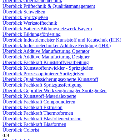
Überblick Oberflächentechnik
Überblick Prüftechnik & Qualitätsmanagement
Überblick Schweißen
Überblick Spritzgießen
Überblick Werkstofftechnik
Überblick Batterie-Bildungsnetzwerk Bayern
Überblick Bildungsförderung
Überblick Industriemeister Kunststoff und Kautschuk (IHK)
Überblick Industrietechniker Additive Fertigung (IHK)
Überblick Additive Manufacturing Operator
Überblick Additive Manufacturing Designer
Überblick Fachkraft Kunststoffverarbeitung
Überblick Kunststoffentwickler - Spritzgießen
Überblick Prozessoptimierer Spritzgießen
Überblick Qualitätssicherungsexperte Kunststoff
Überblick Fachkraft Spritzgussfertigung
Überblick Geprüfter Werkzeugmanager Spritzgießen
Überblick Kunststoff-Materialexperte
Überblick Fachkraft Compoundieren
Überblick Fachkraft Extrusion
Überblick Fachkraft Thermoformen
Überblick Fachkraft Blasfolienextrusion
Überblick Fachkraft Blasformen
Überblick Colorist
0-9