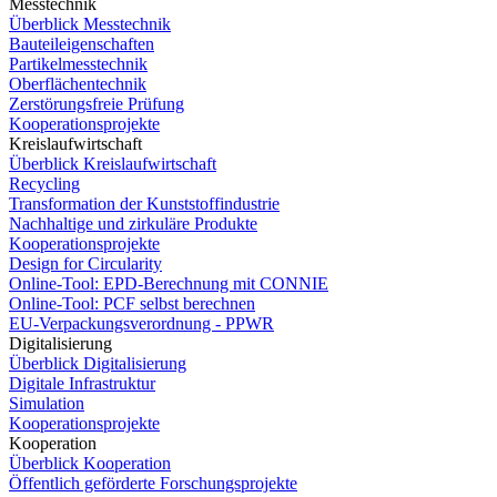
Messtechnik
Überblick Messtechnik
Bauteileigenschaften
Partikelmesstechnik
Oberflächentechnik
Zerstörungsfreie Prüfung
Kooperationsprojekte
Kreislaufwirtschaft
Überblick Kreislaufwirtschaft
Recycling
Transformation der Kunststoffindustrie
Nachhaltige und zirkuläre Produkte
Kooperationsprojekte
Design for Circularity
Online-Tool: EPD-Berechnung mit CONNIE
Online-Tool: PCF selbst berechnen
EU-Verpackungsverordnung - PPWR
Digitalisierung
Überblick Digitalisierung
Digitale Infrastruktur
Simulation
Kooperationsprojekte
Kooperation
Überblick Kooperation
Öffentlich geförderte Forschungsprojekte