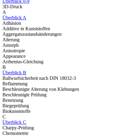
Überblick 0-9
3D-Druck
A
Überblick A
Adhäsion
Additive in Kunststoffen
Aggregatszustandsänderungen
Alterung
Amorph
Anisotropie
Appearance
Arrhenius-Gleichung
B
Überblick B
Ballwurfsicherheit nach DIN 18032-3
Beflammung
Beschleunigte Alterung von Klebungen
Beschleunigte Prüfung
Benetzung
Biegeprüfung
Biokunststoffe
C
Überblick C
Charpy-Prüfung
Chemometrie