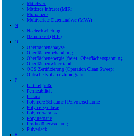
Mittelwert
Mittleres Infrarot (MIR)
Monomere
Multivariate Datenanalyse (MVA)
N
Nachschwindung
Nahinfrarot (NIR)
O
Oberflächenanalyse
Oberflächenbehandlung
Oberflächenenergie (freie) | Oberflächenspannung
Oberflächenwiderstand
OCS-Zertifizierung (Operation Clean Sweep)
Optische Kohärenztomografie
P
Partikelgröße
Permeabilität
Plasma
Polymere Schäume | Polymerschäume
Polymersynthese
Polymerverguss
Polyurethane
Produktüberwachung
Pulverlack
R