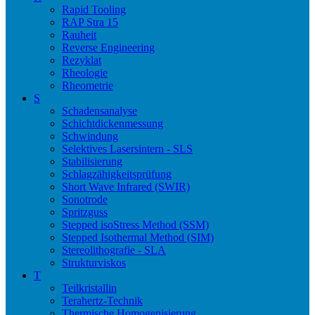
Rapid Tooling
RAP Stra 15
Rauheit
Reverse Engineering
Rezyklat
Rheologie
Rheometrie
S
Schadensanalyse
Schichtdickenmessung
Schwindung
Selektives Lasersintern - SLS
Stabilisierung
Schlagzähigkeitsprüfung
Short Wave Infrared (SWIR)
Sonotrode
Spritzguss
Stepped isoStress Method (SSM)
Stepped Isothermal Method (SIM)
Stereolithografie - SLA
Strukturviskos
T
Teilkristallin
Terahertz-Technik
Thermische Homogenisierung