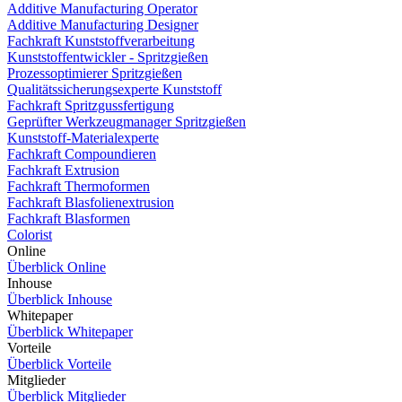
Additive Manufacturing Operator
Additive Manufacturing Designer
Fachkraft Kunststoffverarbeitung
Kunststoffentwickler - Spritzgießen
Prozessoptimierer Spritzgießen
Qualitätssicherungsexperte Kunststoff
Fachkraft Spritzgussfertigung
Geprüfter Werkzeugmanager Spritzgießen
Kunststoff-Materialexperte
Fachkraft Compoundieren
Fachkraft Extrusion
Fachkraft Thermoformen
Fachkraft Blasfolienextrusion
Fachkraft Blasformen
Colorist
Online
Überblick Online
Inhouse
Überblick Inhouse
Whitepaper
Überblick Whitepaper
Vorteile
Überblick Vorteile
Mitglieder
Überblick Mitglieder