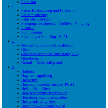
Extrusion
F
Farbe, Farbmessung und Farbmetrik
Faserorientierung
Fehlstellendetektion
Fertigungsverfahren der Additiven Fertigung
Filament
Formulierung
Fused Layer Modeling - FLM
G
Geometrische Produktspezifikation
Glanz
Glasfaserverstärkter Kunststoff (GFK)
Glasübergang
Granulat, Kunststoffgranulat
H
Haftung
Hagelschlagprüfung
Halbzeuge
Hauptkomponentenanalyse (PCA)
Helium-Schnelltest
Heizelementmuffenschweißen
Heizelementstumpfschweißen
Heizwendelschweißen
Hochdruck-Autoklaven-Test