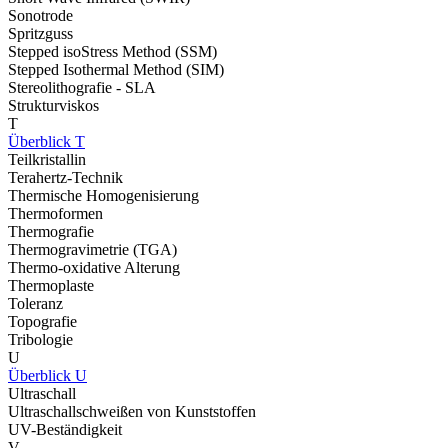
Sonotrode
Spritzguss
Stepped isoStress Method (SSM)
Stepped Isothermal Method (SIM)
Stereolithografie - SLA
Strukturviskos
T
Überblick T
Teilkristallin
Terahertz-Technik
Thermische Homogenisierung
Thermoformen
Thermografie
Thermogravimetrie (TGA)
Thermo-oxidative Alterung
Thermoplaste
Toleranz
Topografie
Tribologie
U
Überblick U
Ultraschall
Ultraschallschweißen von Kunststoffen
UV-Beständigkeit
V