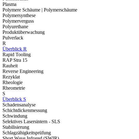
Plasma
Polymere Schäume | Polymerschäume
Polymersynthese
Polymerverguss
Polyurethane
Produktüberwachung
Pulverlack
R
Überblick R
Rapid Tooling
RAP Stra 15
Rauheit
Reverse Engineering
Rezyklat
Rheologie
Rheometrie
S
Überblick S
Schadensanalyse
Schichtdickenmessung
Schwindung
Selektives Lasersintern - SLS
Stabilisierung
Schlagzähigkeitsprüfung
Short Wave Infrared (SWIR)