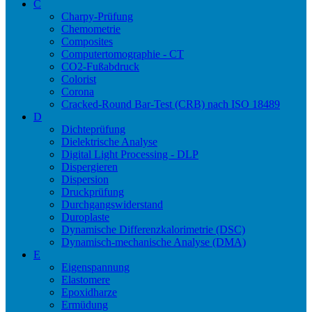
C
Charpy-Prüfung
Chemometrie
Composites
Computertomographie - CT
CO2-Fußabdruck
Colorist
Corona
Cracked-Round Bar-Test (CRB) nach ISO 18489
D
Dichteprüfung
Dielektrische Analyse
Digital Light Processing - DLP
Dispergieren
Dispersion
Druckprüfung
Durchgangswiderstand
Duroplaste
Dynamische Differenzkalorimetrie (DSC)
Dynamisch-mechanische Analyse (DMA)
E
Eigenspannung
Elastomere
Epoxidharze
Ermüdung