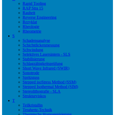
Rapid Tooling
RAP Stra 15
Rauheit
Reverse Engineering
Rezyklat
Rheologie
Rheometrie
S
Schadensanalyse
Schichtdickenmessung
Schwindung
Selektives Lasersintern - SLS
Stabilisierung
Schlagzähigkeitsprüfung
Short Wave Infrared (SWIR)
Sonotrode
Spritzguss
Stepped isoStress Method (SSM)
Stepped Isothermal Method (SIM)
Stereolithografie - SLA
Strukturviskos
T
Teilkristallin
Terahertz-Technik
Thermische Homogenisierung