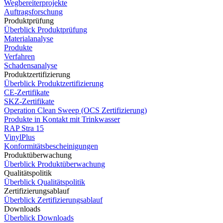
Wegbereiterprojekte
Auftragsforschung
Produktprüfung
Überblick Produktprüfung
Materialanalyse
Produkte
Verfahren
Schadensanalyse
Produktzertifizierung
Überblick Produktzertifizierung
CE-Zertifikate
SKZ-Zertifikate
Operation Clean Sweep (OCS Zertifizierung)
Produkte in Kontakt mit Trinkwasser
RAP Stra 15
VinylPlus
Konformitätsbescheinigungen
Produktüberwachung
Überblick Produktüberwachung
Qualitätspolitik
Überblick Qualitätspolitik
Zertifizierungsablauf
Überblick Zertifizierungsablauf
Downloads
Überblick Downloads