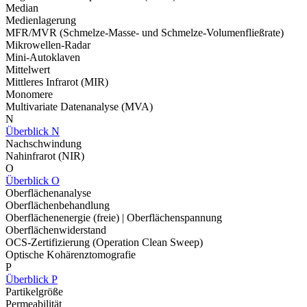
Median
Medienlagerung
MFR/MVR (Schmelze-Masse- und Schmelze-Volumenfließrate)
Mikrowellen-Radar
Mini-Autoklaven
Mittelwert
Mittleres Infrarot (MIR)
Monomere
Multivariate Datenanalyse (MVA)
N
Überblick N
Nachschwindung
Nahinfrarot (NIR)
O
Überblick O
Oberflächenanalyse
Oberflächenbehandlung
Oberflächenenergie (freie) | Oberflächenspannung
Oberflächenwiderstand
OCS-Zertifizierung (Operation Clean Sweep)
Optische Kohärenztomografie
P
Überblick P
Partikelgröße
Permeabilität