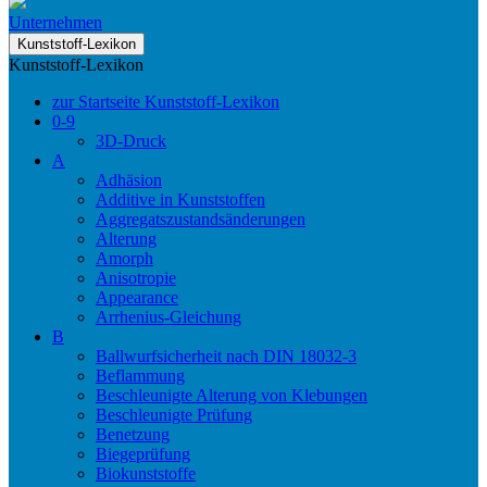
Unternehmen
Kunststoff-Lexikon
Kunststoff-Lexikon
zur Startseite Kunststoff-Lexikon
0-9
3D-Druck
A
Adhäsion
Additive in Kunststoffen
Aggregatszustandsänderungen
Alterung
Amorph
Anisotropie
Appearance
Arrhenius-Gleichung
B
Ballwurfsicherheit nach DIN 18032-3
Beflammung
Beschleunigte Alterung von Klebungen
Beschleunigte Prüfung
Benetzung
Biegeprüfung
Biokunststoffe