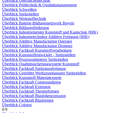
Überblick Oberflächentechnik
Überblick Prüftechnik & Qualitätsmanagement
Überblick Schweißen
Überblick Spritzgießen
Überblick Werkstofftechnik
Überblick Batterie-Bildungsnetzwerk Bayern
Überblick Bildungsförderung
Überblick Industriemeister Kunststoff und Kautschuk (IHK)
Überblick Industrietechniker Additive Fertigung (IHK)
Überblick Additive Manufacturing Operator
Überblick Additive Manufacturing Designer
Überblick Fachkraft Kunststoffverarbeitung
Überblick Kunststoffentwickler - Spritzgießen
Überblick Prozessoptimierer Spritzgießen
Überblick Qualitätssicherungsexperte Kunststoff
Überblick Fachkraft Spritzgussfertigung
Überblick Geprüfter Werkzeugmanager Spritzgießen
Überblick Kunststoff-Materialexperte
Überblick Fachkraft Compoundieren
Überblick Fachkraft Extrusion
Überblick Fachkraft Thermoformen
Überblick Fachkraft Blasfolienextrusion
Überblick Fachkraft Blasformen
Überblick Colorist
0-9