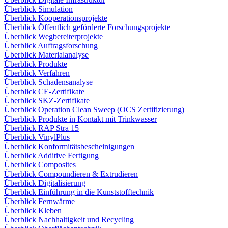
Überblick Simulation
Überblick Kooperationsprojekte
Überblick Öffentlich geförderte Forschungsprojekte
Überblick Wegbereiterprojekte
Überblick Auftragsforschung
Überblick Materialanalyse
Überblick Produkte
Überblick Verfahren
Überblick Schadensanalyse
Überblick CE-Zertifikate
Überblick SKZ-Zertifikate
Überblick Operation Clean Sweep (OCS Zertifizierung)
Überblick Produkte in Kontakt mit Trinkwasser
Überblick RAP Stra 15
Überblick VinylPlus
Überblick Konformitätsbescheinigungen
Überblick Additive Fertigung
Überblick Composites
Überblick Compoundieren & Extrudieren
Überblick Digitalisierung
Überblick Einführung in die Kunststofftechnik
Überblick Fernwärme
Überblick Kleben
Überblick Nachhaltigkeit und Recycling