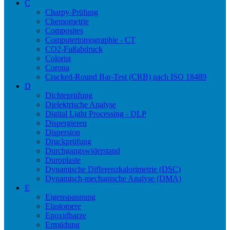
C
Charpy-Prüfung
Chemometrie
Composites
Computertomographie - CT
CO2-Fußabdruck
Colorist
Corona
Cracked-Round Bar-Test (CRB) nach ISO 18489
D
Dichteprüfung
Dielektrische Analyse
Digital Light Processing - DLP
Dispergieren
Dispersion
Druckprüfung
Durchgangswiderstand
Duroplaste
Dynamische Differenzkalorimetrie (DSC)
Dynamisch-mechanische Analyse (DMA)
E
Eigenspannung
Elastomere
Epoxidharze
Ermüdung