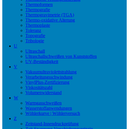
Thermoformen
Thermografie
Thermogravimetrie (TGA)
Thermo-oxidative Alterung
Thermoplaste
Toleranz
Topografie
Tribologie
U
Ultraschall
Ultraschallschweißen von Kunststoffen
UV-Beständigkeit
V
Vakuumultraviolettstrahlung
Verarbeitungsschwindung
VinylPlus-Zertifizierung
Viskositätszahl
Volumenwiderstand
W
Warmgasschweißen
Wasserstoffanwendungen
Wöhlerkurve | Wöhlerversuch
Z
Zeitstand-Innendruckprüfung
Zeit-Spannung-Verschiebungsprinzip