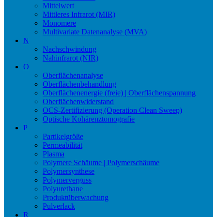
Mittelwert
Mittleres Infrarot (MIR)
Monomere
Multivariate Datenanalyse (MVA)
N
Nachschwindung
Nahinfrarot (NIR)
O
Oberflächenanalyse
Oberflächenbehandlung
Oberflächenenergie (freie) | Oberflächenspannung
Oberflächenwiderstand
OCS-Zertifizierung (Operation Clean Sweep)
Optische Kohärenztomografie
P
Partikelgröße
Permeabilität
Plasma
Polymere Schäume | Polymerschäume
Polymersynthese
Polymerverguss
Polyurethane
Produktüberwachung
Pulverlack
R