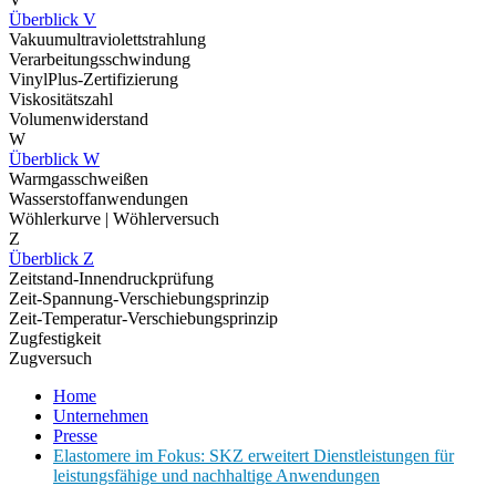
Überblick V
Vakuumultraviolettstrahlung
Verarbeitungsschwindung
VinylPlus-Zertifizierung
Viskositätszahl
Volumenwiderstand
W
Überblick W
Warmgasschweißen
Wasserstoffanwendungen
Wöhlerkurve | Wöhlerversuch
Z
Überblick Z
Zeitstand-Innendruckprüfung
Zeit-Spannung-Verschiebungsprinzip
Zeit-Temperatur-Verschiebungsprinzip
Zugfestigkeit
Zugversuch
Home
Unternehmen
Presse
Elastomere im Fokus: SKZ erweitert Dienstleistungen für
leistungsfähige und nachhaltige Anwendungen