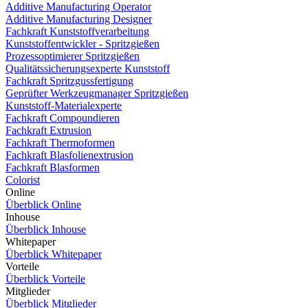
Additive Manufacturing Operator
Additive Manufacturing Designer
Fachkraft Kunststoffverarbeitung
Kunststoffentwickler - Spritzgießen
Prozessoptimierer Spritzgießen
Qualitätssicherungsexperte Kunststoff
Fachkraft Spritzgussfertigung
Geprüfter Werkzeugmanager Spritzgießen
Kunststoff-Materialexperte
Fachkraft Compoundieren
Fachkraft Extrusion
Fachkraft Thermoformen
Fachkraft Blasfolienextrusion
Fachkraft Blasformen
Colorist
Online
Überblick Online
Inhouse
Überblick Inhouse
Whitepaper
Überblick Whitepaper
Vorteile
Überblick Vorteile
Mitglieder
Überblick Mitglieder