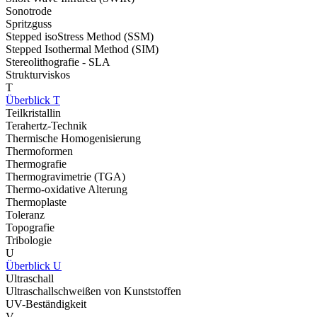
Sonotrode
Spritzguss
Stepped isoStress Method (SSM)
Stepped Isothermal Method (SIM)
Stereolithografie - SLA
Strukturviskos
T
Überblick T
Teilkristallin
Terahertz-Technik
Thermische Homogenisierung
Thermoformen
Thermografie
Thermogravimetrie (TGA)
Thermo-oxidative Alterung
Thermoplaste
Toleranz
Topografie
Tribologie
U
Überblick U
Ultraschall
Ultraschallschweißen von Kunststoffen
UV-Beständigkeit
V