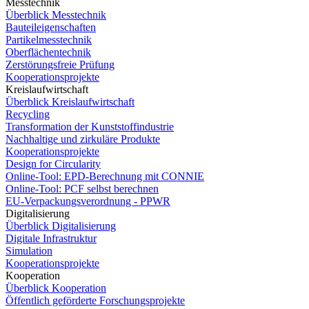
Messtechnik
Überblick Messtechnik
Bauteileigenschaften
Partikelmesstechnik
Oberflächentechnik
Zerstörungsfreie Prüfung
Kooperationsprojekte
Kreislaufwirtschaft
Überblick Kreislaufwirtschaft
Recycling
Transformation der Kunststoffindustrie
Nachhaltige und zirkuläre Produkte
Kooperationsprojekte
Design for Circularity
Online-Tool: EPD-Berechnung mit CONNIE
Online-Tool: PCF selbst berechnen
EU-Verpackungsverordnung - PPWR
Digitalisierung
Überblick Digitalisierung
Digitale Infrastruktur
Simulation
Kooperationsprojekte
Kooperation
Überblick Kooperation
Öffentlich geförderte Forschungsprojekte