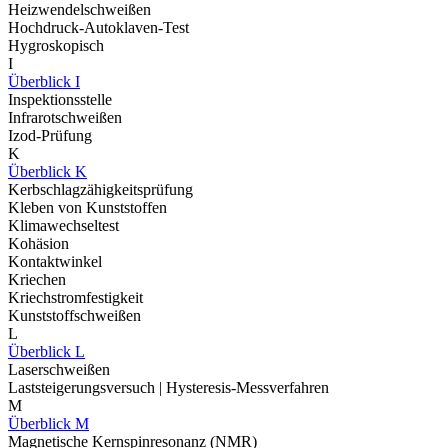
Heizwendelschweißen
Hochdruck-Autoklaven-Test
Hygroskopisch
I
Überblick I
Inspektionsstelle
Infrarotschweißen
Izod-Prüfung
K
Überblick K
Kerbschlagzähigkeitsprüfung
Kleben von Kunststoffen
Klimawechseltest
Kohäsion
Kontaktwinkel
Kriechen
Kriechstromfestigkeit
Kunststoffschweißen
L
Überblick L
Laserschweißen
Laststeigerungsversuch | Hysteresis-Messverfahren
M
Überblick M
Magnetische Kernspinresonanz (NMR)