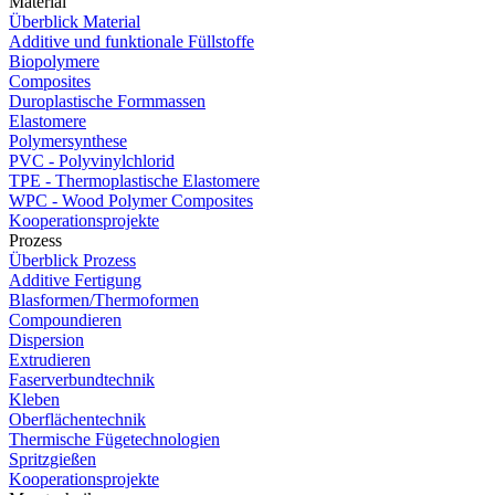
Material
Überblick Material
Additive und funktionale Füllstoffe
Biopolymere
Composites
Duroplastische Formmassen
Elastomere
Polymersynthese
PVC - Polyvinylchlorid
TPE - Thermoplastische Elastomere
WPC - Wood Polymer Composites
Kooperationsprojekte
Prozess
Überblick Prozess
Additive Fertigung
Blasformen/Thermoformen
Compoundieren
Dispersion
Extrudieren
Faserverbundtechnik
Kleben
Oberflächentechnik
Thermische Fügetechnologien
Spritzgießen
Kooperationsprojekte