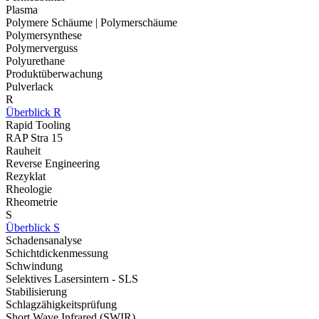
Plasma
Polymere Schäume | Polymerschäume
Polymersynthese
Polymerverguss
Polyurethane
Produktüberwachung
Pulverlack
R
Überblick R
Rapid Tooling
RAP Stra 15
Rauheit
Reverse Engineering
Rezyklat
Rheologie
Rheometrie
S
Überblick S
Schadensanalyse
Schichtdickenmessung
Schwindung
Selektives Lasersintern - SLS
Stabilisierung
Schlagzähigkeitsprüfung
Short Wave Infrared (SWIR)