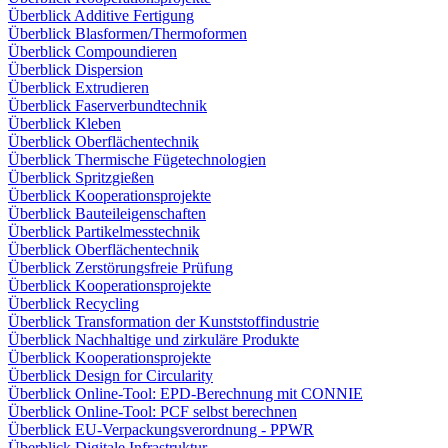
Überblick Additive Fertigung
Überblick Blasformen/Thermoformen
Überblick Compoundieren
Überblick Dispersion
Überblick Extrudieren
Überblick Faserverbundtechnik
Überblick Kleben
Überblick Oberflächentechnik
Überblick Thermische Fügetechnologien
Überblick Spritzgießen
Überblick Kooperationsprojekte
Überblick Bauteileigenschaften
Überblick Partikelmesstechnik
Überblick Oberflächentechnik
Überblick Zerstörungsfreie Prüfung
Überblick Kooperationsprojekte
Überblick Recycling
Überblick Transformation der Kunststoffindustrie
Überblick Nachhaltige und zirkuläre Produkte
Überblick Kooperationsprojekte
Überblick Design for Circularity
Überblick Online-Tool: EPD-Berechnung mit CONNIE
Überblick Online-Tool: PCF selbst berechnen
Überblick EU-Verpackungsverordnung - PPWR
Überblick Digitale Infrastruktur