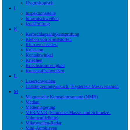
Hygroskopisch
I
Inspektionsstelle
Infrarotschweißen
Izod-Prüfung
K
Kerbschlagzähigkeitsprüfung
Kleben von Kunststoffen
Klimawechseltest
Kohäsion
Kontaktwinkel
Kriechen
Kriechstromfestigkeit
Kunststoffschweißen
L
Laserschweißen
Laststeigerungsversuch | Hysteresis-Messverfahren
M
Magnetische Kernspinresonanz (NMR)
Median
Medienlagerung
MFR/MVR (Schmelze-Masse- und Schmelze-
Volumenfließrate)
Mikrowellen-Radar
Mini-Autoklaven