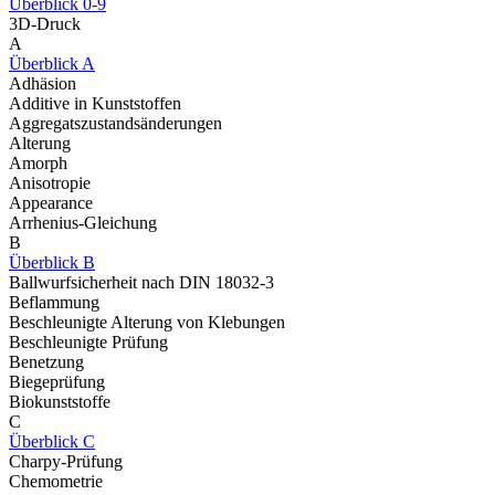
Überblick 0-9
3D-Druck
A
Überblick A
Adhäsion
Additive in Kunststoffen
Aggregatszustandsänderungen
Alterung
Amorph
Anisotropie
Appearance
Arrhenius-Gleichung
B
Überblick B
Ballwurfsicherheit nach DIN 18032-3
Beflammung
Beschleunigte Alterung von Klebungen
Beschleunigte Prüfung
Benetzung
Biegeprüfung
Biokunststoffe
C
Überblick C
Charpy-Prüfung
Chemometrie