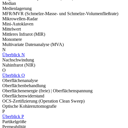
Median
Medienlagerung
MFR/MVR (Schmelze-Masse- und Schmelze-Volumenfließrate)
Mikrowellen-Radar
Mini-Autoklaven
Mittelwert
Mittleres Infrarot (MIR)
Monomere
Multivariate Datenanalyse (MVA)
N
Überblick N
Nachschwindung
Nahinfrarot (NIR)
O
Überblick O
Oberflächenanalyse
Oberflächenbehandlung
Oberflächenenergie (freie) | Oberflächenspannung
Oberflächenwiderstand
OCS-Zertifizierung (Operation Clean Sweep)
Optische Kohärenztomografie
P
Überblick P
Partikelgröße
Permeabilität