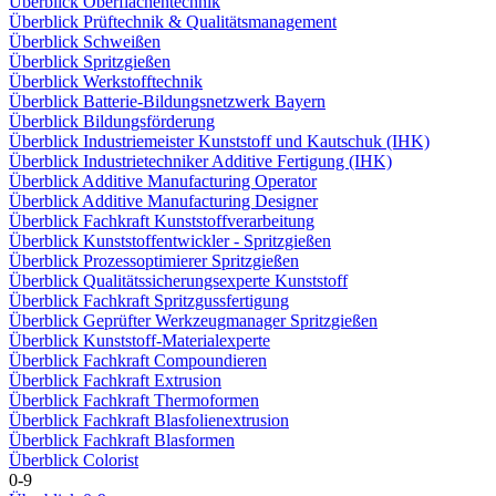
Überblick Oberflächentechnik
Überblick Prüftechnik & Qualitätsmanagement
Überblick Schweißen
Überblick Spritzgießen
Überblick Werkstofftechnik
Überblick Batterie-Bildungsnetzwerk Bayern
Überblick Bildungsförderung
Überblick Industriemeister Kunststoff und Kautschuk (IHK)
Überblick Industrietechniker Additive Fertigung (IHK)
Überblick Additive Manufacturing Operator
Überblick Additive Manufacturing Designer
Überblick Fachkraft Kunststoffverarbeitung
Überblick Kunststoffentwickler - Spritzgießen
Überblick Prozessoptimierer Spritzgießen
Überblick Qualitätssicherungsexperte Kunststoff
Überblick Fachkraft Spritzgussfertigung
Überblick Geprüfter Werkzeugmanager Spritzgießen
Überblick Kunststoff-Materialexperte
Überblick Fachkraft Compoundieren
Überblick Fachkraft Extrusion
Überblick Fachkraft Thermoformen
Überblick Fachkraft Blasfolienextrusion
Überblick Fachkraft Blasformen
Überblick Colorist
0-9