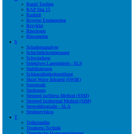
Rapid Tooling
RAP Stra 15
Rauheit
Reverse Engineering
Rezyklat
Rheologie
Rheometrie
S
Schadensanalyse
Schichtdickenmessung
Schwindung
Selektives Lasersintern - SLS
Stabilisierung
Schlagzähigkeitsprüfung
Short Wave Infrared (SWIR)
Sonotrode
Spritzguss
Stepped isoStress Method (SSM)
Stepped Isothermal Method (SIM)
Stereolithografie - SLA
Strukturviskos
T
Teilkristallin
Terahertz-Technik
Thermische Homogenisierung