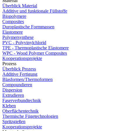
Material
Überblick Material
Additive und funktionale Füllstoffe
Biopolymere
Composites
Duroplastische Formmassen
Elastomere
Polymersynthese
PVC - Polyvinylchlorid
TPE - Thermoplastische Elastomere
WPC - Wood Polymer Composites
Kooperationsprojekte
Prozess
Überblick Prozess
Additive Fertigung
Blasformen/Thermoformen
Compoundieren
Dispersion
Extrudieren
Faserverbundtechnik
Kleben
Oberflächentechnik
Thermische Fügetechnologien
Spritzgießen
Kooperationsprojekte