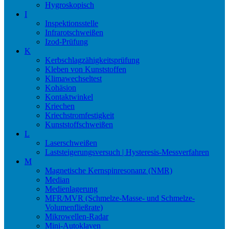
Hygroskopisch
I
Inspektionsstelle
Infrarotschweißen
Izod-Prüfung
K
Kerbschlagzähigkeitsprüfung
Kleben von Kunststoffen
Klimawechseltest
Kohäsion
Kontaktwinkel
Kriechen
Kriechstromfestigkeit
Kunststoffschweißen
L
Laserschweißen
Laststeigerungsversuch | Hysteresis-Messverfahren
M
Magnetische Kernspinresonanz (NMR)
Median
Medienlagerung
MFR/MVR (Schmelze-Masse- und Schmelze-
Volumenfließrate)
Mikrowellen-Radar
Mini-Autoklaven