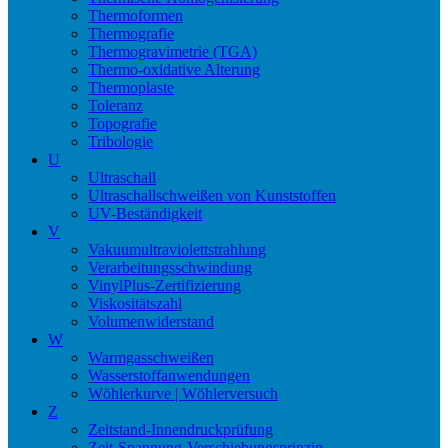
Thermoformen
Thermografie
Thermogravimetrie (TGA)
Thermo-oxidative Alterung
Thermoplaste
Toleranz
Topografie
Tribologie
U
Ultraschall
Ultraschallschweißen von Kunststoffen
UV-Beständigkeit
V
Vakuumultraviolettstrahlung
Verarbeitungsschwindung
VinylPlus-Zertifizierung
Viskositätszahl
Volumenwiderstand
W
Warmgasschweißen
Wasserstoffanwendungen
Wöhlerkurve | Wöhlerversuch
Z
Zeitstand-Innendruckprüfung
Zeit-Spannung-Verschiebungsprinzip