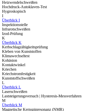
Heizwendelschweißen
Hochdruck-Autoklaven-Test
Hygroskopisch
I
Überblick I
Inspektionsstelle
Infrarotschweißen
Izod-Prüfung
K
Überblick K
Kerbschlagzähigkeitsprüfung
Kleben von Kunststoffen
Klimawechseltest
Kohäsion
Kontaktwinkel
Kriechen
Kriechstromfestigkeit
Kunststoffschweißen
L
Überblick L
Laserschweißen
Laststeigerungsversuch | Hysteresis-Messverfahren
M
Überblick M
Magnetische Kernspinresonanz (NMR)