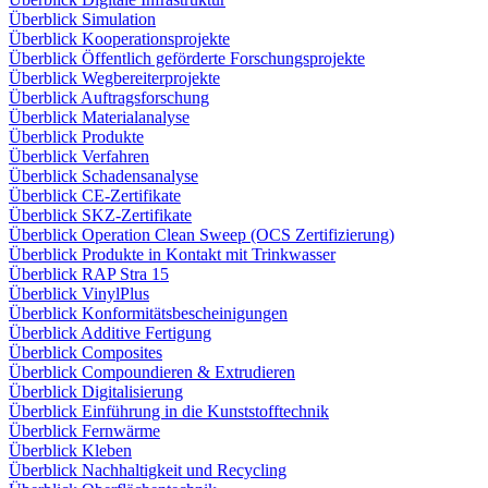
Überblick Simulation
Überblick Kooperationsprojekte
Überblick Öffentlich geförderte Forschungsprojekte
Überblick Wegbereiterprojekte
Überblick Auftragsforschung
Überblick Materialanalyse
Überblick Produkte
Überblick Verfahren
Überblick Schadensanalyse
Überblick CE-Zertifikate
Überblick SKZ-Zertifikate
Überblick Operation Clean Sweep (OCS Zertifizierung)
Überblick Produkte in Kontakt mit Trinkwasser
Überblick RAP Stra 15
Überblick VinylPlus
Überblick Konformitätsbescheinigungen
Überblick Additive Fertigung
Überblick Composites
Überblick Compoundieren & Extrudieren
Überblick Digitalisierung
Überblick Einführung in die Kunststofftechnik
Überblick Fernwärme
Überblick Kleben
Überblick Nachhaltigkeit und Recycling