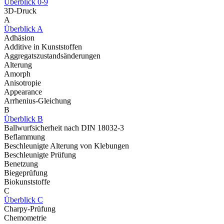
Überblick 0-9
3D-Druck
A
Überblick A
Adhäsion
Additive in Kunststoffen
Aggregatszustandsänderungen
Alterung
Amorph
Anisotropie
Appearance
Arrhenius-Gleichung
B
Überblick B
Ballwurfsicherheit nach DIN 18032-3
Beflammung
Beschleunigte Alterung von Klebungen
Beschleunigte Prüfung
Benetzung
Biegeprüfung
Biokunststoffe
C
Überblick C
Charpy-Prüfung
Chemometrie