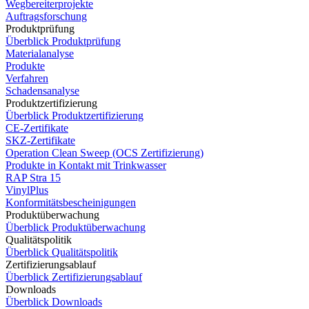
Wegbereiterprojekte
Auftragsforschung
Produktprüfung
Überblick Produktprüfung
Materialanalyse
Produkte
Verfahren
Schadensanalyse
Produktzertifizierung
Überblick Produktzertifizierung
CE-Zertifikate
SKZ-Zertifikate
Operation Clean Sweep (OCS Zertifizierung)
Produkte in Kontakt mit Trinkwasser
RAP Stra 15
VinylPlus
Konformitätsbescheinigungen
Produktüberwachung
Überblick Produktüberwachung
Qualitätspolitik
Überblick Qualitätspolitik
Zertifizierungsablauf
Überblick Zertifizierungsablauf
Downloads
Überblick Downloads