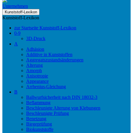
Unternehmen
Kunststoff-Lexikon
Kunststoff-Lexikon
zur Startseite Kunststoff-Lexikon
0-9
3D-Druck
A
Adhäsion
Additive in Kunststoffen
Aggregatszustandsänderungen
Alterung
Amorph
Anisotropie
Appearance
Arrhenius-Gleichung
B
Ballwurfsicherheit nach DIN 18032-3
Beflammung
Beschleunigte Alterung von Klebungen
Beschleunigte Prüfung
Benetzung
Biegeprüfung
Biokunststoffe