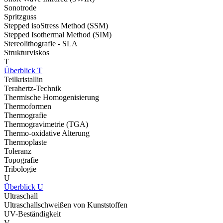
Sonotrode
Spritzguss
Stepped isoStress Method (SSM)
Stepped Isothermal Method (SIM)
Stereolithografie - SLA
Strukturviskos
T
Überblick T
Teilkristallin
Terahertz-Technik
Thermische Homogenisierung
Thermoformen
Thermografie
Thermogravimetrie (TGA)
Thermo-oxidative Alterung
Thermoplaste
Toleranz
Topografie
Tribologie
U
Überblick U
Ultraschall
Ultraschallschweißen von Kunststoffen
UV-Beständigkeit
V