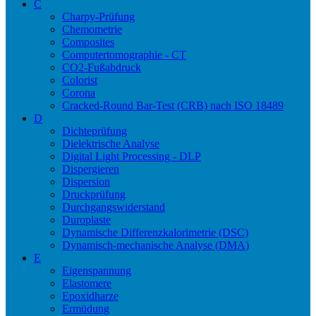
C
Charpy-Prüfung
Chemometrie
Composites
Computertomographie - CT
CO2-Fußabdruck
Colorist
Corona
Cracked-Round Bar-Test (CRB) nach ISO 18489
D
Dichteprüfung
Dielektrische Analyse
Digital Light Processing - DLP
Dispergieren
Dispersion
Druckprüfung
Durchgangswiderstand
Duroplaste
Dynamische Differenzkalorimetrie (DSC)
Dynamisch-mechanische Analyse (DMA)
E
Eigenspannung
Elastomere
Epoxidharze
Ermüdung