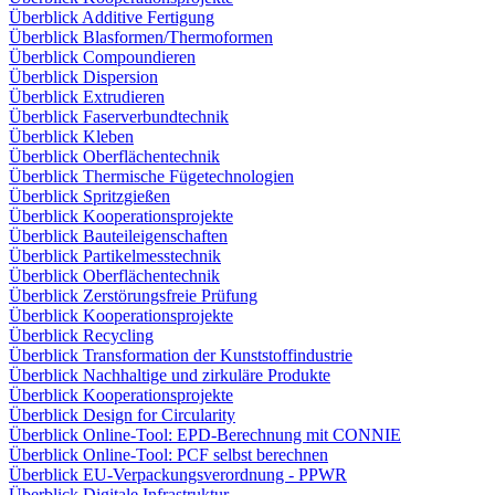
Überblick Additive Fertigung
Überblick Blasformen/Thermoformen
Überblick Compoundieren
Überblick Dispersion
Überblick Extrudieren
Überblick Faserverbundtechnik
Überblick Kleben
Überblick Oberflächentechnik
Überblick Thermische Fügetechnologien
Überblick Spritzgießen
Überblick Kooperationsprojekte
Überblick Bauteileigenschaften
Überblick Partikelmesstechnik
Überblick Oberflächentechnik
Überblick Zerstörungsfreie Prüfung
Überblick Kooperationsprojekte
Überblick Recycling
Überblick Transformation der Kunststoffindustrie
Überblick Nachhaltige und zirkuläre Produkte
Überblick Kooperationsprojekte
Überblick Design for Circularity
Überblick Online-Tool: EPD-Berechnung mit CONNIE
Überblick Online-Tool: PCF selbst berechnen
Überblick EU-Verpackungsverordnung - PPWR
Überblick Digitale Infrastruktur