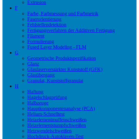
Extrusion
F
Farbe, Farbmessung und Farbmetrik
Faserorientierung
Fehlstellendetektion
Fertigungsverfahren der Additiven Fertigung
Filament
Formulierung
Fused Layer Modeling - FLM
G
Geometrische Produktspezifikation
Glanz
Glasfaserverstärkter Kunststoff (GFK)
Glasübergang
Granulat, Kunststoffgranulat
H
Haftung
Hagelschlagprüfung
Halbzeuge
Hauptkomponentenanalyse (PCA)
Helium-Schnelltest
Heizelementmuffenschweißen
Heizelementstumpfschweißen
Heizwendelschweißen
Hochdruck-Autoklaven-Test