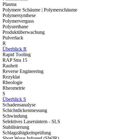
Plasma
Polymere Schäume | Polymerschäume
Polymersynthese
Polymerverguss
Polyurethane
Produktüberwachung
Pulverlack
R
Überblick R
Rapid Tooling
RAP Stra 15
Rauheit
Reverse Engineering
Rezyklat
Rheologie
Rheometrie
S
Überblick S
Schadensanalyse
Schichtdickenmessung
Schwindung
Selektives Lasersintern - SLS
Stabilisierung
Schlagzähigkeitsprüfung
Short Wave Infrared (SWIR)