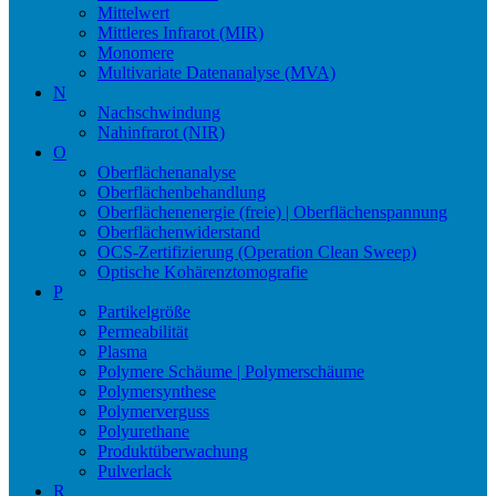
Mittelwert
Mittleres Infrarot (MIR)
Monomere
Multivariate Datenanalyse (MVA)
N
Nachschwindung
Nahinfrarot (NIR)
O
Oberflächenanalyse
Oberflächenbehandlung
Oberflächenenergie (freie) | Oberflächenspannung
Oberflächenwiderstand
OCS-Zertifizierung (Operation Clean Sweep)
Optische Kohärenztomografie
P
Partikelgröße
Permeabilität
Plasma
Polymere Schäume | Polymerschäume
Polymersynthese
Polymerverguss
Polyurethane
Produktüberwachung
Pulverlack
R