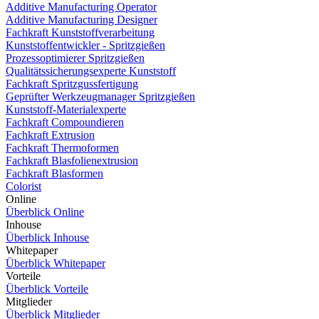
Additive Manufacturing Operator
Additive Manufacturing Designer
Fachkraft Kunststoffverarbeitung
Kunststoffentwickler - Spritzgießen
Prozessoptimierer Spritzgießen
Qualitätssicherungsexperte Kunststoff
Fachkraft Spritzgussfertigung
Geprüfter Werkzeugmanager Spritzgießen
Kunststoff-Materialexperte
Fachkraft Compoundieren
Fachkraft Extrusion
Fachkraft Thermoformen
Fachkraft Blasfolienextrusion
Fachkraft Blasformen
Colorist
Online
Überblick Online
Inhouse
Überblick Inhouse
Whitepaper
Überblick Whitepaper
Vorteile
Überblick Vorteile
Mitglieder
Überblick Mitglieder