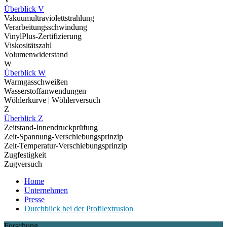
Überblick V
Vakuumultraviolettstrahlung
Verarbeitungsschwindung
VinylPlus-Zertifizierung
Viskositätszahl
Volumenwiderstand
W
Überblick W
Warmgasschweißen
Wasserstoffanwendungen
Wöhlerkurve | Wöhlerversuch
Z
Überblick Z
Zeitstand-Innendruckprüfung
Zeit-Spannung-Verschiebungsprinzip
Zeit-Temperatur-Verschiebungsprinzip
Zugfestigkeit
Zugversuch
Home
Unternehmen
Presse
Durchblick bei der Profilextrusion
Forschung