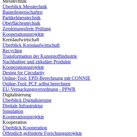
Messtechnik
Überblick Messtechnik
Bauteileigenschaften
Partikelmesstechnik
Oberflächentechnik
Zerstörungsfreie Prüfung
Kooperationsprojekte
Kreislaufwirtschaft
Überblick Kreislaufwirtschaft
Recycling
Transformation der Kunststoffindustrie
Nachhaltige und zirkuläre Produkte
Kooperationsprojekte
Design for Circularity
Online-Tool: EPD-Berechnung mit CONNIE
Online-Tool: PCF selbst berechnen
EU-Verpackungsverordnung - PPWR
Digitalisierung
Überblick Digitalisierung
Digitale Infrastruktur
Simulation
Kooperationsprojekte
Kooperation
Überblick Kooperation
Öffentlich geförderte Forschungsprojekte