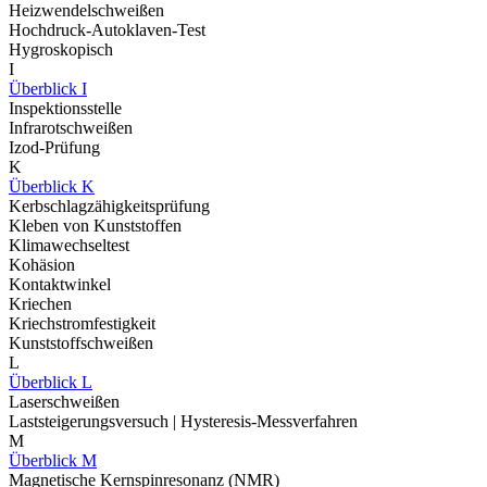
Heizwendelschweißen
Hochdruck-Autoklaven-Test
Hygroskopisch
I
Überblick I
Inspektionsstelle
Infrarotschweißen
Izod-Prüfung
K
Überblick K
Kerbschlagzähigkeitsprüfung
Kleben von Kunststoffen
Klimawechseltest
Kohäsion
Kontaktwinkel
Kriechen
Kriechstromfestigkeit
Kunststoffschweißen
L
Überblick L
Laserschweißen
Laststeigerungsversuch | Hysteresis-Messverfahren
M
Überblick M
Magnetische Kernspinresonanz (NMR)