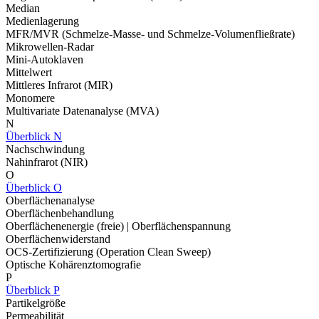
Median
Medienlagerung
MFR/MVR (Schmelze-Masse- und Schmelze-Volumenfließrate)
Mikrowellen-Radar
Mini-Autoklaven
Mittelwert
Mittleres Infrarot (MIR)
Monomere
Multivariate Datenanalyse (MVA)
N
Überblick N
Nachschwindung
Nahinfrarot (NIR)
O
Überblick O
Oberflächenanalyse
Oberflächenbehandlung
Oberflächenenergie (freie) | Oberflächenspannung
Oberflächenwiderstand
OCS-Zertifizierung (Operation Clean Sweep)
Optische Kohärenztomografie
P
Überblick P
Partikelgröße
Permeabilität