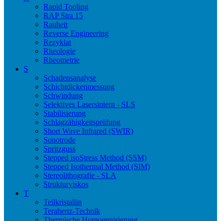
Rapid Tooling
RAP Stra 15
Rauheit
Reverse Engineering
Rezyklat
Rheologie
Rheometrie
S
Schadensanalyse
Schichtdickenmessung
Schwindung
Selektives Lasersintern - SLS
Stabilisierung
Schlagzähigkeitsprüfung
Short Wave Infrared (SWIR)
Sonotrode
Spritzguss
Stepped isoStress Method (SSM)
Stepped Isothermal Method (SIM)
Stereolithografie - SLA
Strukturviskos
T
Teilkristallin
Terahertz-Technik
Thermische Homogenisierung