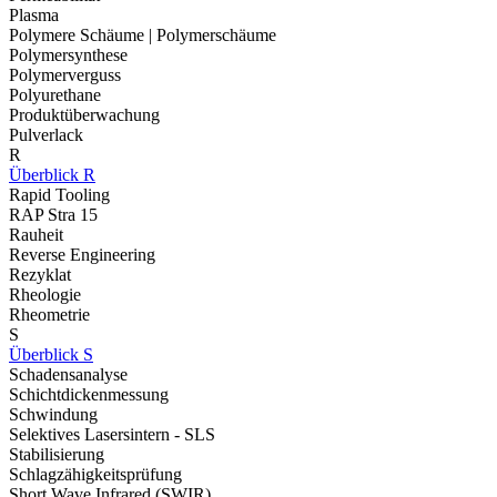
Plasma
Polymere Schäume | Polymerschäume
Polymersynthese
Polymerverguss
Polyurethane
Produktüberwachung
Pulverlack
R
Überblick R
Rapid Tooling
RAP Stra 15
Rauheit
Reverse Engineering
Rezyklat
Rheologie
Rheometrie
S
Überblick S
Schadensanalyse
Schichtdickenmessung
Schwindung
Selektives Lasersintern - SLS
Stabilisierung
Schlagzähigkeitsprüfung
Short Wave Infrared (SWIR)