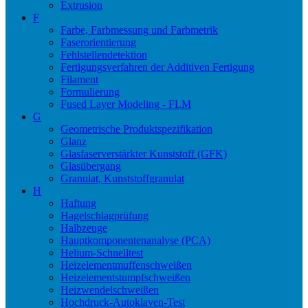
Extrusion
F
Farbe, Farbmessung und Farbmetrik
Faserorientierung
Fehlstellendetektion
Fertigungsverfahren der Additiven Fertigung
Filament
Formulierung
Fused Layer Modeling - FLM
G
Geometrische Produktspezifikation
Glanz
Glasfaserverstärkter Kunststoff (GFK)
Glasübergang
Granulat, Kunststoffgranulat
H
Haftung
Hagelschlagprüfung
Halbzeuge
Hauptkomponentenanalyse (PCA)
Helium-Schnelltest
Heizelementmuffenschweißen
Heizelementstumpfschweißen
Heizwendelschweißen
Hochdruck-Autoklaven-Test