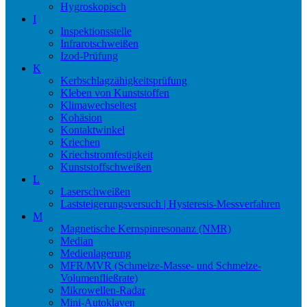
Hygroskopisch
I
Inspektionsstelle
Infrarotschweißen
Izod-Prüfung
K
Kerbschlagzähigkeitsprüfung
Kleben von Kunststoffen
Klimawechseltest
Kohäsion
Kontaktwinkel
Kriechen
Kriechstromfestigkeit
Kunststoffschweißen
L
Laserschweißen
Laststeigerungsversuch | Hysteresis-Messverfahren
M
Magnetische Kernspinresonanz (NMR)
Median
Medienlagerung
MFR/MVR (Schmelze-Masse- und Schmelze-
Volumenfließrate)
Mikrowellen-Radar
Mini-Autoklaven