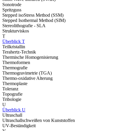
Sonotrode
Spritzguss
Stepped isoStress Method (SSM)
Stepped Isothermal Method (SIM)
Stereolithografie - SLA
Strukturviskos
T
Überblick T
Teilkristallin
Terahertz-Technik
Thermische Homogenisierung
Thermoformen
Thermografie
Thermogravimetrie (TGA)
Thermo-oxidative Alterung
Thermoplaste
Toleranz
Topografie
Tribologie
U
Überblick U
Ultraschall
Ultraschallschweißen von Kunststoffen
UV-Beständigkeit
V