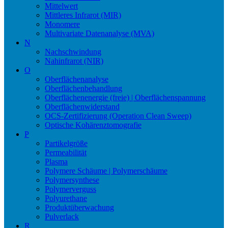
Mittelwert
Mittleres Infrarot (MIR)
Monomere
Multivariate Datenanalyse (MVA)
N
Nachschwindung
Nahinfrarot (NIR)
O
Oberflächenanalyse
Oberflächenbehandlung
Oberflächenenergie (freie) | Oberflächenspannung
Oberflächenwiderstand
OCS-Zertifizierung (Operation Clean Sweep)
Optische Kohärenztomografie
P
Partikelgröße
Permeabilität
Plasma
Polymere Schäume | Polymerschäume
Polymersynthese
Polymerverguss
Polyurethane
Produktüberwachung
Pulverlack
R