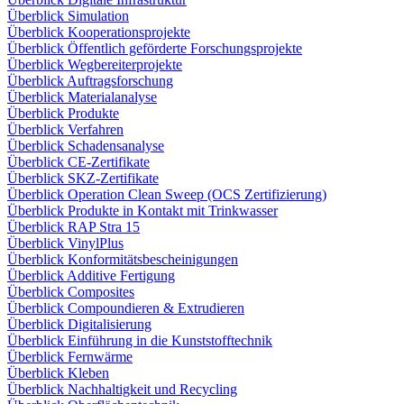
Überblick Simulation
Überblick Kooperationsprojekte
Überblick Öffentlich geförderte Forschungsprojekte
Überblick Wegbereiterprojekte
Überblick Auftragsforschung
Überblick Materialanalyse
Überblick Produkte
Überblick Verfahren
Überblick Schadensanalyse
Überblick CE-Zertifikate
Überblick SKZ-Zertifikate
Überblick Operation Clean Sweep (OCS Zertifizierung)
Überblick Produkte in Kontakt mit Trinkwasser
Überblick RAP Stra 15
Überblick VinylPlus
Überblick Konformitätsbescheinigungen
Überblick Additive Fertigung
Überblick Composites
Überblick Compoundieren & Extrudieren
Überblick Digitalisierung
Überblick Einführung in die Kunststofftechnik
Überblick Fernwärme
Überblick Kleben
Überblick Nachhaltigkeit und Recycling