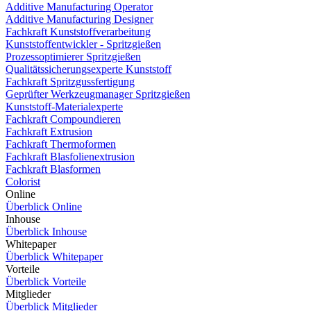
Additive Manufacturing Operator
Additive Manufacturing Designer
Fachkraft Kunststoffverarbeitung
Kunststoffentwickler - Spritzgießen
Prozessoptimierer Spritzgießen
Qualitätssicherungsexperte Kunststoff
Fachkraft Spritzgussfertigung
Geprüfter Werkzeugmanager Spritzgießen
Kunststoff-Materialexperte
Fachkraft Compoundieren
Fachkraft Extrusion
Fachkraft Thermoformen
Fachkraft Blasfolienextrusion
Fachkraft Blasformen
Colorist
Online
Überblick Online
Inhouse
Überblick Inhouse
Whitepaper
Überblick Whitepaper
Vorteile
Überblick Vorteile
Mitglieder
Überblick Mitglieder