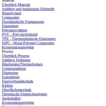
Material
Überblick Material
Additive und funktionale Füllstoffe
Biopolymere
Composites
Duroplastische Formmassen
Elastomere
Polymersynthese
PVC - Polyvinylchlorid
TPE - Thermoplastische Elastomere
WPC - Wood Polymer Composites
Kooperationsprojekte
Prozess
Überblick Prozess
Additive Fertigung
Blasformen/Thermoformen
Compoundieren
Dispersion
Extrudieren
Faserverbundtechnik
Kleben
Oberflächentechnik
Thermische Fügetechnologien
Spritzgießen
Kooperationsprojekte