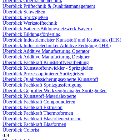
Überblick Oberflächentechnik
Überblick Prüftechnik & Qualitätsmanagement
Überblick Schweißen
Überblick Spritzgießen
Überblick Werkstofftechnik
Überblick Batterie-Bildungsnetzwerk Bayern
Überblick Bildungsförderung
Überblick Industriemeister Kunststoff und Kautschuk (IHK)
Überblick Industrietechniker Additive Fertigung (IHK)
Überblick Additive Manufacturing Operator
Überblick Additive Manufacturing Designer
Überblick Fachkraft Kunststoffverarbeitung
Überblick Kunststoffentwickler - Spritzgießen
Überblick Prozessoptimierer Spritzgießen
Überblick Qualitätssicherungsexperte Kunststoff
Überblick Fachkraft Spritzgussfertigung
Überblick Geprüfter Werkzeugmanager Spritzgießen
Überblick Kunststoff-Materialexperte
Überblick Fachkraft Compoundieren
Überblick Fachkraft Extrusion
Überblick Fachkraft Thermoformen
Überblick Fachkraft Blasfolienextrusion
Überblick Fachkraft Blasformen
Überblick Colorist
0-9