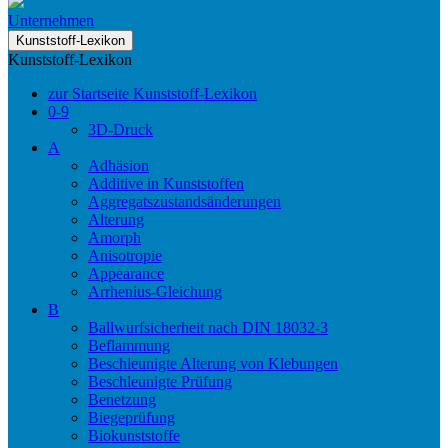
Unternehmen
Kunststoff-Lexikon
Kunststoff-Lexikon
zur Startseite Kunststoff-Lexikon
0-9
3D-Druck
A
Adhäsion
Additive in Kunststoffen
Aggregatszustandsänderungen
Alterung
Amorph
Anisotropie
Appearance
Arrhenius-Gleichung
B
Ballwurfsicherheit nach DIN 18032-3
Beflammung
Beschleunigte Alterung von Klebungen
Beschleunigte Prüfung
Benetzung
Biegeprüfung
Biokunststoffe