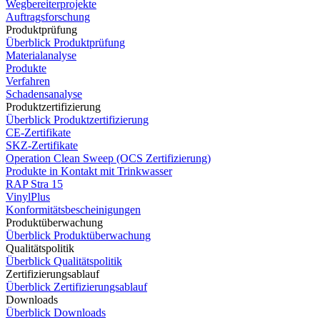
Wegbereiterprojekte
Auftragsforschung
Produktprüfung
Überblick Produktprüfung
Materialanalyse
Produkte
Verfahren
Schadensanalyse
Produktzertifizierung
Überblick Produktzertifizierung
CE-Zertifikate
SKZ-Zertifikate
Operation Clean Sweep (OCS Zertifizierung)
Produkte in Kontakt mit Trinkwasser
RAP Stra 15
VinylPlus
Konformitätsbescheinigungen
Produktüberwachung
Überblick Produktüberwachung
Qualitätspolitik
Überblick Qualitätspolitik
Zertifizierungsablauf
Überblick Zertifizierungsablauf
Downloads
Überblick Downloads