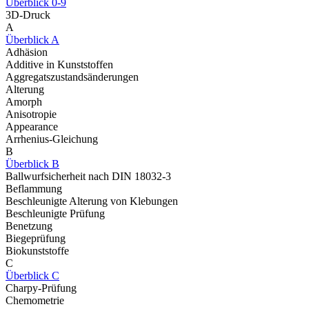
Überblick 0-9
3D-Druck
A
Überblick A
Adhäsion
Additive in Kunststoffen
Aggregatszustandsänderungen
Alterung
Amorph
Anisotropie
Appearance
Arrhenius-Gleichung
B
Überblick B
Ballwurfsicherheit nach DIN 18032-3
Beflammung
Beschleunigte Alterung von Klebungen
Beschleunigte Prüfung
Benetzung
Biegeprüfung
Biokunststoffe
C
Überblick C
Charpy-Prüfung
Chemometrie