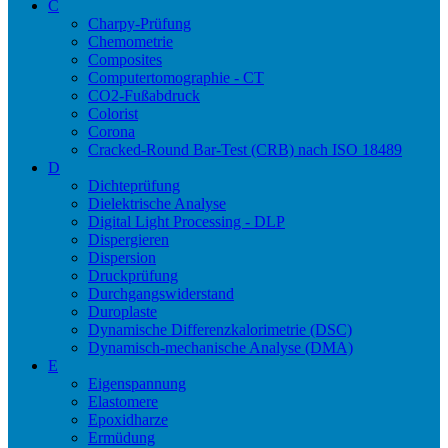
C
Charpy-Prüfung
Chemometrie
Composites
Computertomographie - CT
CO2-Fußabdruck
Colorist
Corona
Cracked-Round Bar-Test (CRB) nach ISO 18489
D
Dichteprüfung
Dielektrische Analyse
Digital Light Processing - DLP
Dispergieren
Dispersion
Druckprüfung
Durchgangswiderstand
Duroplaste
Dynamische Differenzkalorimetrie (DSC)
Dynamisch-mechanische Analyse (DMA)
E
Eigenspannung
Elastomere
Epoxidharze
Ermüdung