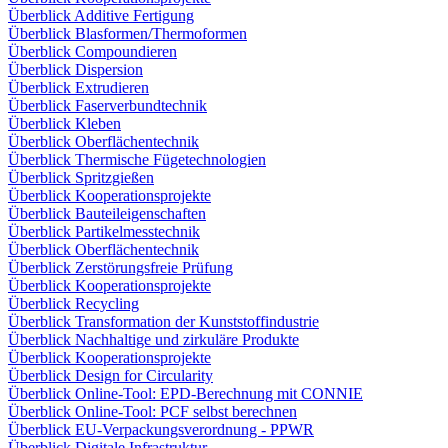
Überblick Additive Fertigung
Überblick Blasformen/Thermoformen
Überblick Compoundieren
Überblick Dispersion
Überblick Extrudieren
Überblick Faserverbundtechnik
Überblick Kleben
Überblick Oberflächentechnik
Überblick Thermische Fügetechnologien
Überblick Spritzgießen
Überblick Kooperationsprojekte
Überblick Bauteileigenschaften
Überblick Partikelmesstechnik
Überblick Oberflächentechnik
Überblick Zerstörungsfreie Prüfung
Überblick Kooperationsprojekte
Überblick Recycling
Überblick Transformation der Kunststoffindustrie
Überblick Nachhaltige und zirkuläre Produkte
Überblick Kooperationsprojekte
Überblick Design for Circularity
Überblick Online-Tool: EPD-Berechnung mit CONNIE
Überblick Online-Tool: PCF selbst berechnen
Überblick EU-Verpackungsverordnung - PPWR
Überblick Digitale Infrastruktur