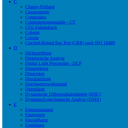
C
Charpy-Prüfung
Chemometrie
Composites
Computertomographie - CT
CO2-Fußabdruck
Colorist
Corona
Cracked-Round Bar-Test (CRB) nach ISO 18489
D
Dichteprüfung
Dielektrische Analyse
Digital Light Processing - DLP
Dispergieren
Dispersion
Druckprüfung
Durchgangswiderstand
Duroplaste
Dynamische Differenzkalorimetrie (DSC)
Dynamisch-mechanische Analyse (DMA)
E
Eigenspannung
Elastomere
Epoxidharze
Ermüdung