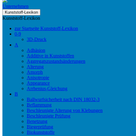
Unternehmen
Kunststoff-Lexikon
Kunststoff-Lexikon
zur Startseite Kunststoff-Lexikon
0-9
3D-Druck
A
Adhäsion
Additive in Kunststoffen
Aggregatszustandsänderungen
Alterung
Amorph
Anisotropie
Appearance
Arrhenius-Gleichung
B
Ballwurfsicherheit nach DIN 18032-3
Beflammung
Beschleunigte Alterung von Klebungen
Beschleunigte Prüfung
Benetzung
Biegeprüfung
Biokunststoffe