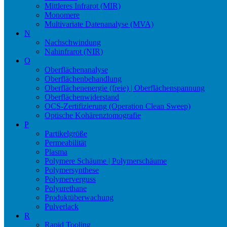
Mittleres Infrarot (MIR)
Monomere
Multivariate Datenanalyse (MVA)
N
Nachschwindung
Nahinfrarot (NIR)
O
Oberflächenanalyse
Oberflächenbehandlung
Oberflächenenergie (freie) | Oberflächenspannung
Oberflächenwiderstand
OCS-Zertifizierung (Operation Clean Sweep)
Optische Kohärenztomografie
P
Partikelgröße
Permeabilität
Plasma
Polymere Schäume | Polymerschäume
Polymersynthese
Polymerverguss
Polyurethane
Produktüberwachung
Pulverlack
R
Rapid Tooling