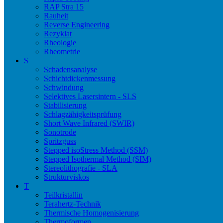
RAP Stra 15
Rauheit
Reverse Engineering
Rezyklat
Rheologie
Rheometrie
S
Schadensanalyse
Schichtdickenmessung
Schwindung
Selektives Lasersintern - SLS
Stabilisierung
Schlagzähigkeitsprüfung
Short Wave Infrared (SWIR)
Sonotrode
Spritzguss
Stepped isoStress Method (SSM)
Stepped Isothermal Method (SIM)
Stereolithografie - SLA
Strukturviskos
T
Teilkristallin
Terahertz-Technik
Thermische Homogenisierung
Thermoformen