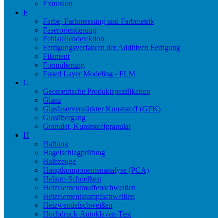
Extrusion
F
Farbe, Farbmessung und Farbmetrik
Faserorientierung
Fehlstellendetektion
Fertigungsverfahren der Additiven Fertigung
Filament
Formulierung
Fused Layer Modeling - FLM
G
Geometrische Produktspezifikation
Glanz
Glasfaserverstärkter Kunststoff (GFK)
Glasübergang
Granulat, Kunststoffgranulat
H
Haftung
Hagelschlagprüfung
Halbzeuge
Hauptkomponentenanalyse (PCA)
Helium-Schnelltest
Heizelementmuffenschweißen
Heizelementstumpfschweißen
Heizwendelschweißen
Hochdruck-Autoklaven-Test