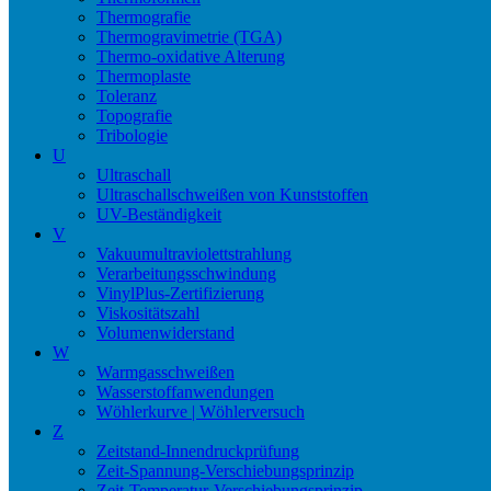
Thermografie
Thermogravimetrie (TGA)
Thermo-oxidative Alterung
Thermoplaste
Toleranz
Topografie
Tribologie
U
Ultraschall
Ultraschallschweißen von Kunststoffen
UV-Beständigkeit
V
Vakuumultraviolettstrahlung
Verarbeitungsschwindung
VinylPlus-Zertifizierung
Viskositätszahl
Volumenwiderstand
W
Warmgasschweißen
Wasserstoffanwendungen
Wöhlerkurve | Wöhlerversuch
Z
Zeitstand-Innendruckprüfung
Zeit-Spannung-Verschiebungsprinzip
Zeit-Temperatur-Verschiebungsprinzip