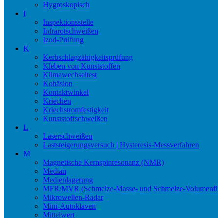
Hygroskopisch
I
Inspektionsstelle
Infrarotschweißen
Izod-Prüfung
K
Kerbschlagzähigkeitsprüfung
Kleben von Kunststoffen
Klimawechseltest
Kohäsion
Kontaktwinkel
Kriechen
Kriechstromfestigkeit
Kunststoffschweißen
L
Laserschweißen
Laststeigerungsversuch | Hysteresis-Messverfahren
M
Magnetische Kernspinresonanz (NMR)
Median
Medienlagerung
MFR/MVR (Schmelze-Masse- und Schmelze-Volumenfli
Mikrowellen-Radar
Mini-Autoklaven
Mittelwert