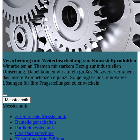
Verarbeitung und Weiterbearbeitung von Kunststoffprodukten
Wir arbeiten an Themen mit starkem Bezug zur industriellen
Umsetzung. Dabei können wir auf ein großes Netzwerk vertrauen,
das unsere Kompetenzen ergänzt. So gelingt es uns, innovative
Lösungen für Ihre Fragestellungen zu entwickeln.
Messtechnik
Messtechnik
zur Startseite Messtechnik
Bauteileigenschaften
Partikelmesstechnik
Oberflächentechnik
Zerstörungsfreie Prüfung