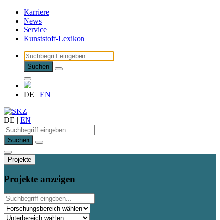
Karriere
News
Service
Kunststoff-Lexikon
Suchen
DE
|
EN
DE
|
EN
Suchen
Projekte
Projekte anzeigen