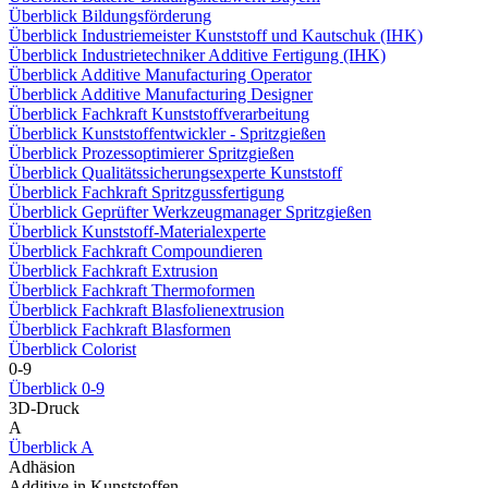
Überblick Bildungsförderung
Überblick Industriemeister Kunststoff und Kautschuk (IHK)
Überblick Industrietechniker Additive Fertigung (IHK)
Überblick Additive Manufacturing Operator
Überblick Additive Manufacturing Designer
Überblick Fachkraft Kunststoffverarbeitung
Überblick Kunststoffentwickler - Spritzgießen
Überblick Prozessoptimierer Spritzgießen
Überblick Qualitätssicherungsexperte Kunststoff
Überblick Fachkraft Spritzgussfertigung
Überblick Geprüfter Werkzeugmanager Spritzgießen
Überblick Kunststoff-Materialexperte
Überblick Fachkraft Compoundieren
Überblick Fachkraft Extrusion
Überblick Fachkraft Thermoformen
Überblick Fachkraft Blasfolienextrusion
Überblick Fachkraft Blasformen
Überblick Colorist
0-9
Überblick 0-9
3D-Druck
A
Überblick A
Adhäsion
Additive in Kunststoffen