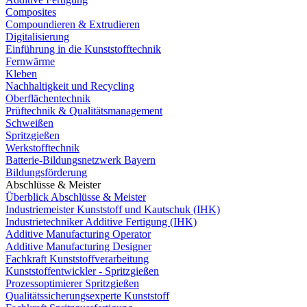
Composites
Compoundieren & Extrudieren
Digitalisierung
Einführung in die Kunststofftechnik
Fernwärme
Kleben
Nachhaltigkeit und Recycling
Oberflächentechnik
Prüftechnik & Qualitätsmanagement
Schweißen
Spritzgießen
Werkstofftechnik
Batterie-Bildungsnetzwerk Bayern
Bildungsförderung
Abschlüsse & Meister
Überblick Abschlüsse & Meister
Industriemeister Kunststoff und Kautschuk (IHK)
Industrietechniker Additive Fertigung (IHK)
Additive Manufacturing Operator
Additive Manufacturing Designer
Fachkraft Kunststoffverarbeitung
Kunststoffentwickler - Spritzgießen
Prozessoptimierer Spritzgießen
Qualitätssicherungsexperte Kunststoff