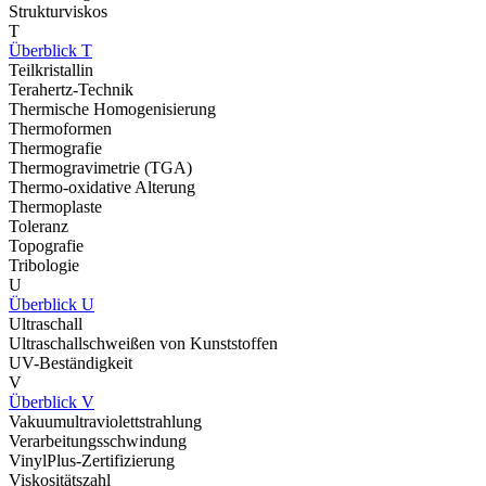
Strukturviskos
T
Überblick T
Teilkristallin
Terahertz-Technik
Thermische Homogenisierung
Thermoformen
Thermografie
Thermogravimetrie (TGA)
Thermo-oxidative Alterung
Thermoplaste
Toleranz
Topografie
Tribologie
U
Überblick U
Ultraschall
Ultraschallschweißen von Kunststoffen
UV-Beständigkeit
V
Überblick V
Vakuumultraviolettstrahlung
Verarbeitungsschwindung
VinylPlus-Zertifizierung
Viskositätszahl