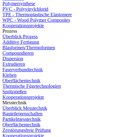
Polymersynthese
PVC - Polyvinylchlorid
TPE - Thermoplastische Elastomere
WPC - Wood Polymer Composites
Kooperationsprojekte
Prozess
Überblick Prozess
Additive Fertigung
Blasformen/Thermoformen
Compoundieren
Dispersion
Extrudieren
Faserverbundtechnik
Kleben
Oberflächentechnik
Thermische Fügetechnologien
Spritzgießen
Kooperationsprojekte
Messtechnik
Überblick Messtechnik
Bauteileigenschaften
Partikelmesstechnik
Oberflächentechnik
Zerstörungsfreie Prüfung
Kooperationsprojekte