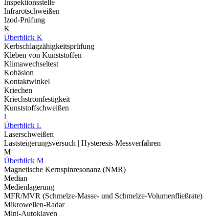
Inspektionsstelle
Infrarotschweißen
Izod-Prüfung
K
Überblick K
Kerbschlagzähigkeitsprüfung
Kleben von Kunststoffen
Klimawechseltest
Kohäsion
Kontaktwinkel
Kriechen
Kriechstromfestigkeit
Kunststoffschweißen
L
Überblick L
Laserschweißen
Laststeigerungsversuch | Hysteresis-Messverfahren
M
Überblick M
Magnetische Kernspinresonanz (NMR)
Median
Medienlagerung
MFR/MVR (Schmelze-Masse- und Schmelze-Volumenfließrate)
Mikrowellen-Radar
Mini-Autoklaven