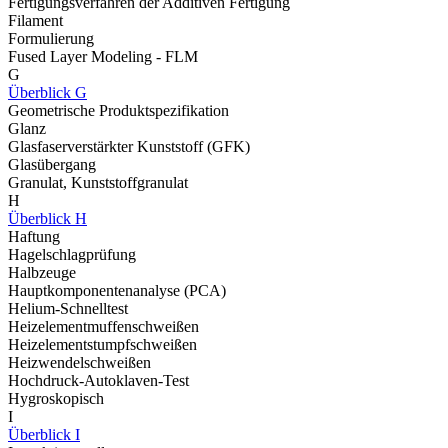
Fertigungsverfahren der Additiven Fertigung
Filament
Formulierung
Fused Layer Modeling - FLM
G
Überblick G
Geometrische Produktspezifikation
Glanz
Glasfaserverstärkter Kunststoff (GFK)
Glasübergang
Granulat, Kunststoffgranulat
H
Überblick H
Haftung
Hagelschlagprüfung
Halbzeuge
Hauptkomponentenanalyse (PCA)
Helium-Schnelltest
Heizelementmuffenschweißen
Heizelementstumpfschweißen
Heizwendelschweißen
Hochdruck-Autoklaven-Test
Hygroskopisch
I
Überblick I