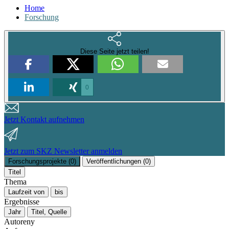
Home
Forschung
Diese Seite jetzt teilen!
0
Jetzt Kontakt aufnehmen
Jetzt zum SKZ Newsletter anmelden
Forschungsprojekte
(0)
Veröffentlichungen
(0)
Titel
Thema
Laufzeit von
bis
Ergebnisse
Jahr
Titel, Quelle
Autoreny