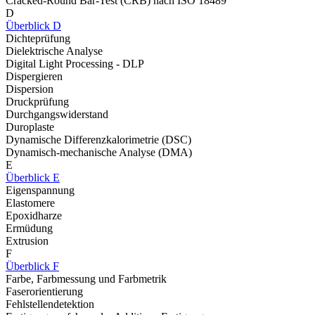
Cracked-Round Bar-Test (CRB) nach ISO 18489
D
Überblick D
Dichteprüfung
Dielektrische Analyse
Digital Light Processing - DLP
Dispergieren
Dispersion
Druckprüfung
Durchgangswiderstand
Duroplaste
Dynamische Differenzkalorimetrie (DSC)
Dynamisch-mechanische Analyse (DMA)
E
Überblick E
Eigenspannung
Elastomere
Epoxidharze
Ermüdung
Extrusion
F
Überblick F
Farbe, Farbmessung und Farbmetrik
Faserorientierung
Fehlstellendetektion