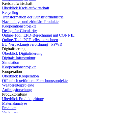
Kreislaufwirtschaft
Überblick Kreislaufwirtschaft
Recycling
Transformation der Kunststoffindustrie
Nachhaltige und zirkuläre Produkte
Kooperationsprojekte
Design for Circularity
Online-Tool: EPD-Berechnung mit CONNIE
Online-Tool: PCF selbst berechnen
EU-Verpackungsverordnung - PPWR
Digitalisierung
Überblick Digitalisierung
Digitale Infrastruktur
Simulation
Kooperationsprojekte
Kooperation
Überblick Kooperation
Öffentlich geförderte Forschungsprojekte
Wegbereiterprojekte
Auftragsforschung
Produktprüfung
Überblick Produktprüfung
Materialanalyse
Produkte
Verfahren