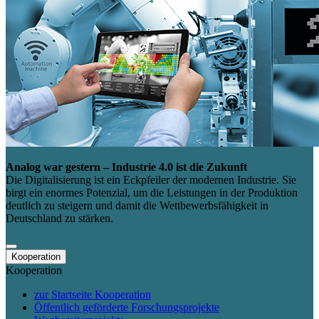
Analog war gestern – Industrie 4.0 ist die Zukunft
Die Digitalisierung ist ein Eckpfeiler der modernen Industrie. Sie
birgt ein enormes Potenzial, um die Leistungen in der Produktion
deutlich zu steigern und damit die Wettbewerbsfähigkeit in
Deutschland zu stärken.
Kooperation
Kooperation
zur Startseite Kooperation
Öffentlich geförderte Forschungsprojekte