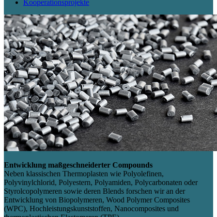
Kooperationsprojekte
Entwicklung maßgeschneiderter Compounds
Neben klassischen Thermoplasten wie Polyolefinen,
Polyvinylchlorid, Polyestern, Polyamiden, Polycarbonaten oder
Styrolcopolymeren sowie deren Blends forschen wir an der
Entwicklung von Biopolymeren, Wood Polymer Composites
(WPC), Hochleistungskunststoffen, Nanocomposites und