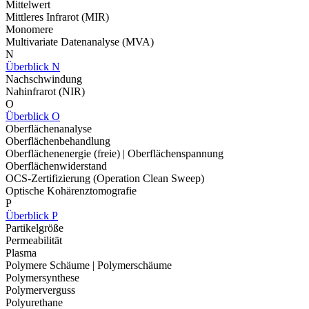
Mittelwert
Mittleres Infrarot (MIR)
Monomere
Multivariate Datenanalyse (MVA)
N
Überblick N
Nachschwindung
Nahinfrarot (NIR)
O
Überblick O
Oberflächenanalyse
Oberflächenbehandlung
Oberflächenenergie (freie) | Oberflächenspannung
Oberflächenwiderstand
OCS-Zertifizierung (Operation Clean Sweep)
Optische Kohärenztomografie
P
Überblick P
Partikelgröße
Permeabilität
Plasma
Polymere Schäume | Polymerschäume
Polymersynthese
Polymerverguss
Polyurethane