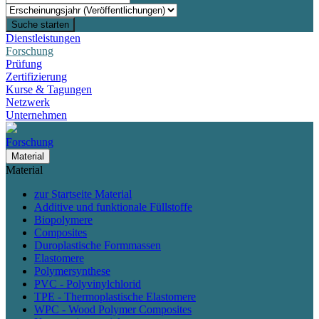
Suche starten
Dienstleistungen
Forschung
Prüfung
Zertifizierung
Kurse & Tagungen
Netzwerk
Unternehmen
Forschung
Material
Material
zur Startseite Material
Additive und funktionale Füllstoffe
Biopolymere
Composites
Duroplastische Formmassen
Elastomere
Polymersynthese
PVC - Polyvinylchlorid
TPE - Thermoplastische Elastomere
WPC - Wood Polymer Composites