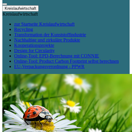
Kreislaufwirtschaft
Kreislaufwirtschaft
zur Startseite Kreislaufwirtschaft
Recycling
Transformation der Kunststoffindustrie
Nachhaltige und zirkuläre Produkte
Kooperationsprojekte
Design for Circularity
Online-Tool: EPD-Berechnung mit CONNIE
Online-Tool: Product Carbon Footprint selbst berechnen
EU-Verpackungsverordnung - PPWR