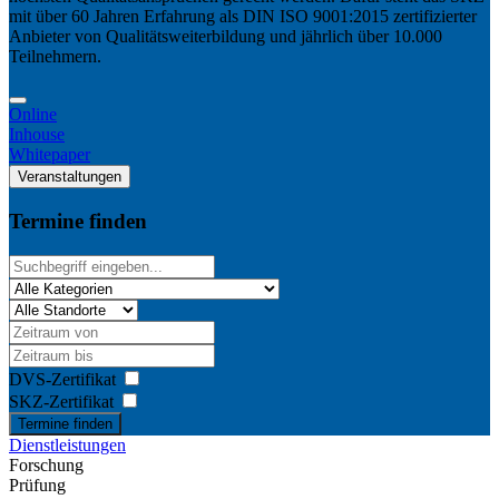
mit über 60 Jahren Erfahrung als DIN ISO 9001:2015 zertifizierter
Anbieter von Qualitätsweiterbildung und jährlich über 10.000
Teilnehmern.
Online
Inhouse
Whitepaper
Veranstaltungen
Termine finden
DVS-Zertifikat
SKZ-Zertifikat
Termine finden
Dienstleistungen
Forschung
Prüfung