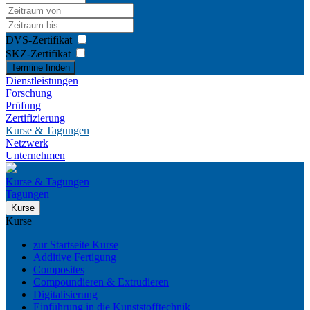
DVS-Zertifikat
SKZ-Zertifikat
Termine finden
Dienstleistungen
Forschung
Prüfung
Zertifizierung
Kurse & Tagungen
Netzwerk
Unternehmen
Kurse & Tagungen
Tagungen
Kurse
Kurse
zur Startseite Kurse
Additive Fertigung
Composites
Compoundieren & Extrudieren
Digitalisierung
Einführung in die Kunststofftechnik