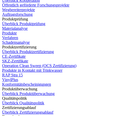
Überblick Kooperation
Öffentlich geförderte Forschungsprojekte
Wegbereiterprojekte
Auftragsforschung
Produktprüfung
Überblick Produktprüfung
Materialanalyse
Produkte
Verfahren
Schadensanalyse
Produktzertifizierung
Überblick Produktzertifizierung
CE-Zertifikate
SKZ-Zertifikate
Operation Clean Sweep (OCS Zertifizierung)
Produkte in Kontakt mit Trinkwasser
RAP Stra 15
VinylPlus
Konformitätsbescheinigungen
Produktüberwachung
Überblick Produktüberwachung
Qualitätspolitik
Überblick Qualitätspolitik
Zertifizierungsablauf
Überblick Zertifizierungsablauf