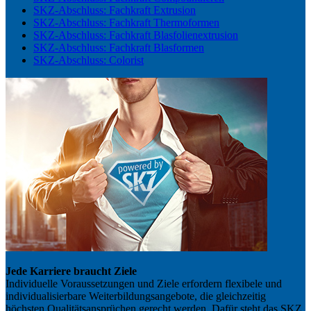
SKZ-Abschluss: Fachkraft Extrusion
SKZ-Abschluss: Fachkraft Thermoformen
SKZ-Abschluss: Fachkraft Blasfolienextrusion
SKZ-Abschluss: Fachkraft Blasformen
SKZ-Abschluss: Colorist
Jede Karriere braucht Ziele
Individuelle Voraussetzungen und Ziele erfordern flexibele und
individualisierbare Weiterbildungsangebote, die gleichzeitig
höchsten Qualitätsansprüchen gerecht werden. Dafür steht das SKZ