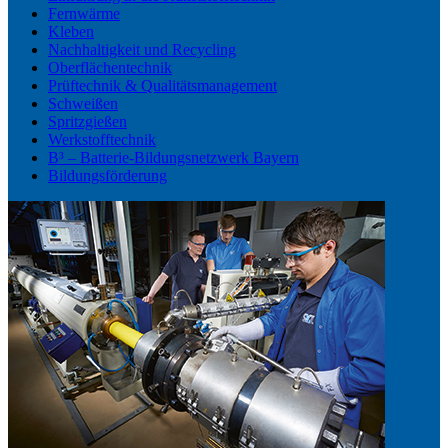
Fernwärme
Kleben
Nachhaltigkeit und Recycling
Oberflächentechnik
Prüftechnik & Qualitätsmanagement
Schweißen
Spritzgießen
Werkstofftechnik
B³ – Batterie-Bildungsnetzwerk Bayern
Bildungsförderung