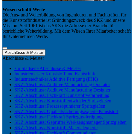
Wissen schafft Werte
Die Aus- und Weiterbildung von Ingenieuren und Fachkräften für
die Kunststoffindustrie ist Gründungszweck des SKZ und unsere
Mission. Seit 1961 ist das SKZ die Adresse der Branche für
betriebliche Weiterbildung. Mit dem Wissen Ihrer Mitarbeiter schafft
Ihr Unternehmen Werte.
Abschlüsse & Meister
Abschlüsse & Meister
zur Startseite Abschlüsse & Meister
Industriemeister Kunststoff und Kautschuk
Industrietechniker Additive Fertigung (IHK)
SKZ-Abschluss: Additive Manufacturing Operator
SKZ-Abschluss: Additive Manufacturing Designer
SKZ-Abschluss: Fachkraft Kunststoffverarbeitung
SKZ-Abschluss: Kunststoffentwickler Spritzgießen
SKZ-Abschluss: Prozessoptimierer Spritzgießen
SKZ-Abschluss: Qualitätssicherungsexperte Kunststoff
SKZ-Abschluss: Fachkraft Spritzgussfertigung
SKZ-Abschluss: Geprüfter Werkzeugmanager Spritzgießen
SKZ-Abschluss: Kunststoff-Materialexperte
SKZ-Abschluss: Fachkraft Compoundieren