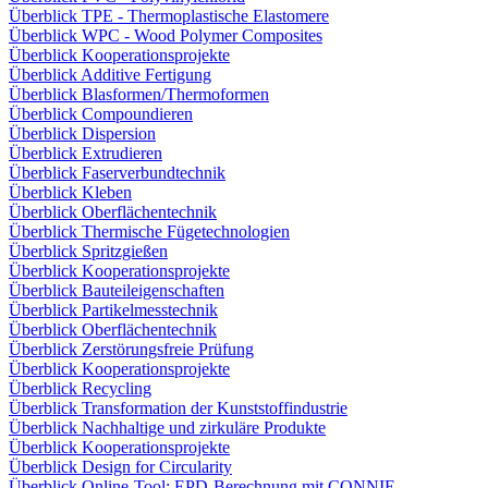
Überblick TPE - Thermoplastische Elastomere
Überblick WPC - Wood Polymer Composites
Überblick Kooperationsprojekte
Überblick Additive Fertigung
Überblick Blasformen/Thermoformen
Überblick Compoundieren
Überblick Dispersion
Überblick Extrudieren
Überblick Faserverbundtechnik
Überblick Kleben
Überblick Oberflächentechnik
Überblick Thermische Fügetechnologien
Überblick Spritzgießen
Überblick Kooperationsprojekte
Überblick Bauteileigenschaften
Überblick Partikelmesstechnik
Überblick Oberflächentechnik
Überblick Zerstörungsfreie Prüfung
Überblick Kooperationsprojekte
Überblick Recycling
Überblick Transformation der Kunststoffindustrie
Überblick Nachhaltige und zirkuläre Produkte
Überblick Kooperationsprojekte
Überblick Design for Circularity
Überblick Online-Tool: EPD-Berechnung mit CONNIE