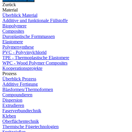
Zurück
Material
Überblick Material
Additive und funktionale Füllstoffe
Biopolymere
Composites
Duroplastische Formmassen
Elastomere
Polymersynthese
PVC - Polyvinylchlorid
TPE - Thermoplastische Elastomere
WPC - Wood Polymer Composites
Kooperationsprojekte
Prozess
Überblick Prozess
Additive Fertigung
Blasformen/Thermoformen
Compoundieren
Dispersion
Extrudieren
Faserverbundtechnik
Kleben
Oberflächentechnik
Thermische Fügetechnologien
Spritzgießen