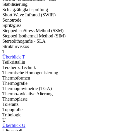
Stabilisierung
Schlagzähigkeitsprüfung
Short Wave Infrared (SWIR)
Sonotrode
Spritzguss
Stepped isoStress Method (SSM)
Stepped Isothermal Method (SIM)
Stereolithografie - SLA
Strukturviskos
T
Überblick T
Teilkristallin
Terahertz-Technik
Thermische Homogenisierung
Thermoformen
Thermografie
Thermogravimetrie (TGA)
Thermo-oxidative Alterung
Thermoplaste
Toleranz
Topografie
Tribologie
U
Überblick U
Ultraschall