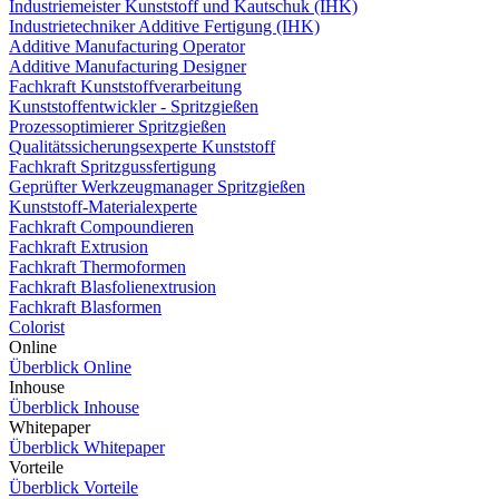
Industriemeister Kunststoff und Kautschuk (IHK)
Industrietechniker Additive Fertigung (IHK)
Additive Manufacturing Operator
Additive Manufacturing Designer
Fachkraft Kunststoffverarbeitung
Kunststoffentwickler - Spritzgießen
Prozessoptimierer Spritzgießen
Qualitätssicherungsexperte Kunststoff
Fachkraft Spritzgussfertigung
Geprüfter Werkzeugmanager Spritzgießen
Kunststoff-Materialexperte
Fachkraft Compoundieren
Fachkraft Extrusion
Fachkraft Thermoformen
Fachkraft Blasfolienextrusion
Fachkraft Blasformen
Colorist
Online
Überblick Online
Inhouse
Überblick Inhouse
Whitepaper
Überblick Whitepaper
Vorteile
Überblick Vorteile