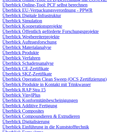
Überblick Online-Tool: PCF selbst berechnen
Überblick EU-Verpackungsverordnung - PPWR
Überblick Digitale Infrastruktur
Überblick Simulation
Überblick Kooperationsprojekte
Überblick Öffentlich geförderte Forschungsprojekte
Überblick Wegbereiterprojekte
Überblick Auftragsforschung
Überblick Materialanalyse
Überblick Produkte
Überblick Verfahren
Überblick Schadensanalyse
Überblick CE-Zertifikate
Überblick SKZ-Zertifikate
Überblick Operation Clean Sweep (OCS Zertifizierung)
Überblick Produkte in Kontakt mit Trinkwasser
Überblick RAP Stra 15
Überblick VinylPlus
Überblick Konformitätsbescheinigungen
Überblick Additive Fertigung
Überblick Composites
Überblick Compoundieren & Extrudieren
Überblick Digitalisierung
Überblick Einführung in die Kunststofftechnik