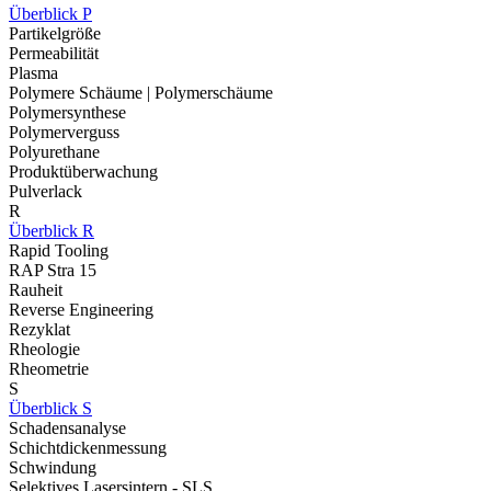
Überblick P
Partikelgröße
Permeabilität
Plasma
Polymere Schäume | Polymerschäume
Polymersynthese
Polymerverguss
Polyurethane
Produktüberwachung
Pulverlack
R
Überblick R
Rapid Tooling
RAP Stra 15
Rauheit
Reverse Engineering
Rezyklat
Rheologie
Rheometrie
S
Überblick S
Schadensanalyse
Schichtdickenmessung
Schwindung
Selektives Lasersintern - SLS