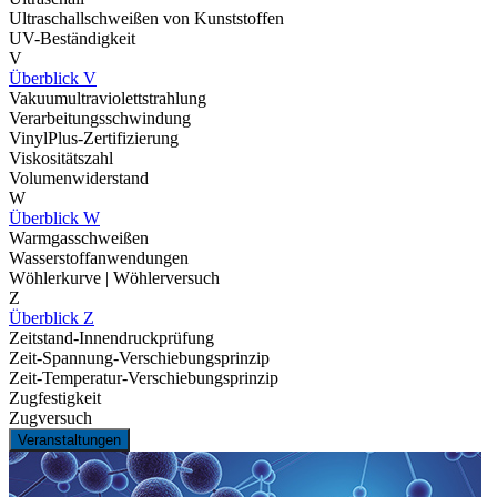
Ultraschallschweißen von Kunststoffen
UV-Beständigkeit
V
Überblick V
Vakuumultraviolettstrahlung
Verarbeitungsschwindung
VinylPlus-Zertifizierung
Viskositätszahl
Volumenwiderstand
W
Überblick W
Warmgasschweißen
Wasserstoffanwendungen
Wöhlerkurve | Wöhlerversuch
Z
Überblick Z
Zeitstand-Innendruckprüfung
Zeit-Spannung-Verschiebungsprinzip
Zeit-Temperatur-Verschiebungsprinzip
Zugfestigkeit
Zugversuch
Veranstaltungen