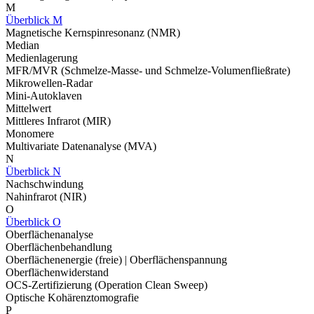
M
Überblick M
Magnetische Kernspinresonanz (NMR)
Median
Medienlagerung
MFR/MVR (Schmelze-Masse- und Schmelze-Volumenfließrate)
Mikrowellen-Radar
Mini-Autoklaven
Mittelwert
Mittleres Infrarot (MIR)
Monomere
Multivariate Datenanalyse (MVA)
N
Überblick N
Nachschwindung
Nahinfrarot (NIR)
O
Überblick O
Oberflächenanalyse
Oberflächenbehandlung
Oberflächenenergie (freie) | Oberflächenspannung
Oberflächenwiderstand
OCS-Zertifizierung (Operation Clean Sweep)
Optische Kohärenztomografie
P