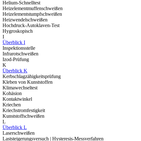
Helium-Schnelltest
Heizelementmuffenschweißen
Heizelementstumpfschweißen
Heizwendelschweißen
Hochdruck-Autoklaven-Test
Hygroskopisch
I
Überblick I
Inspektionsstelle
Infrarotschweißen
Izod-Prüfung
K
Überblick K
Kerbschlagzähigkeitsprüfung
Kleben von Kunststoffen
Klimawechseltest
Kohäsion
Kontaktwinkel
Kriechen
Kriechstromfestigkeit
Kunststoffschweißen
L
Überblick L
Laserschweißen
Laststeigerungsversuch | Hysteresis-Messverfahren