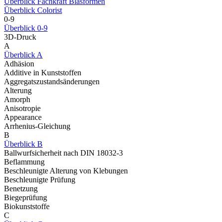
Überblick Fachkraft Blasformen
Überblick Colorist
0-9
Überblick 0-9
3D-Druck
A
Überblick A
Adhäsion
Additive in Kunststoffen
Aggregatszustandsänderungen
Alterung
Amorph
Anisotropie
Appearance
Arrhenius-Gleichung
B
Überblick B
Ballwurfsicherheit nach DIN 18032-3
Beflammung
Beschleunigte Alterung von Klebungen
Beschleunigte Prüfung
Benetzung
Biegeprüfung
Biokunststoffe
C