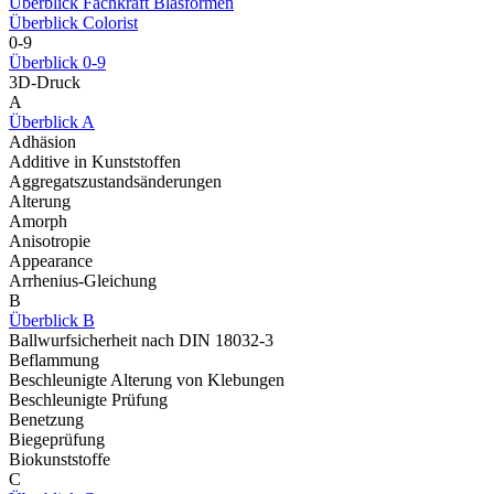
Überblick Fachkraft Blasformen
Überblick Colorist
0-9
Überblick 0-9
3D-Druck
A
Überblick A
Adhäsion
Additive in Kunststoffen
Aggregatszustandsänderungen
Alterung
Amorph
Anisotropie
Appearance
Arrhenius-Gleichung
B
Überblick B
Ballwurfsicherheit nach DIN 18032-3
Beflammung
Beschleunigte Alterung von Klebungen
Beschleunigte Prüfung
Benetzung
Biegeprüfung
Biokunststoffe
C