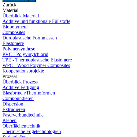
Zurück
Material
Überblick Material
Additive und funktionale Füllstoffe
Biopolymere
Composites
Duroplastische Formmassen
Elastomere
Polymersynthese
PVC - Polyvinylchlorid
TPE - Thermoplastische Elastomere
WPC - Wood Polymer Composites
Kooperationsprojekte
Prozess
Überblick Prozess
Additive Fertigung
Blasformen/Thermoformen
Compoundieren
Dispersion
Extrudieren
Faserverbundtechnik
Kleben
Oberflächentechnik
Thermische Fügetechnologien
Spritzgießen