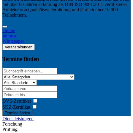
mit über 60 Jahren Erfahrung als DIN ISO 9001:2015 zertifizierter
Anbieter von Qualitätsweiterbildung und jährlich über 10.000
Teilnehmern.
Online
Inhouse
Whitepaper
Veranstaltungen
Termine finden
DVS-Zertifikat
SKZ-Zertifikat
Termine finden
Dienstleistungen
Forschung
Prüfung