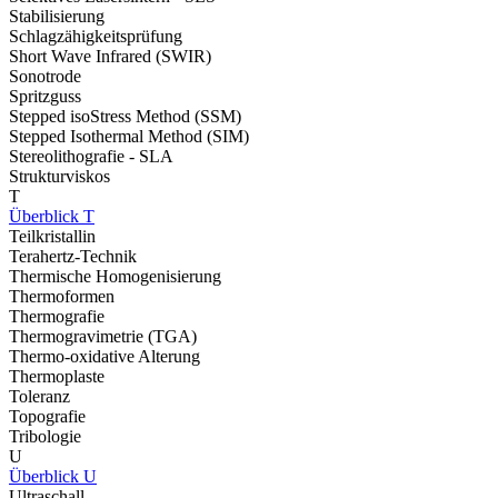
Stabilisierung
Schlagzähigkeitsprüfung
Short Wave Infrared (SWIR)
Sonotrode
Spritzguss
Stepped isoStress Method (SSM)
Stepped Isothermal Method (SIM)
Stereolithografie - SLA
Strukturviskos
T
Überblick T
Teilkristallin
Terahertz-Technik
Thermische Homogenisierung
Thermoformen
Thermografie
Thermogravimetrie (TGA)
Thermo-oxidative Alterung
Thermoplaste
Toleranz
Topografie
Tribologie
U
Überblick U
Ultraschall