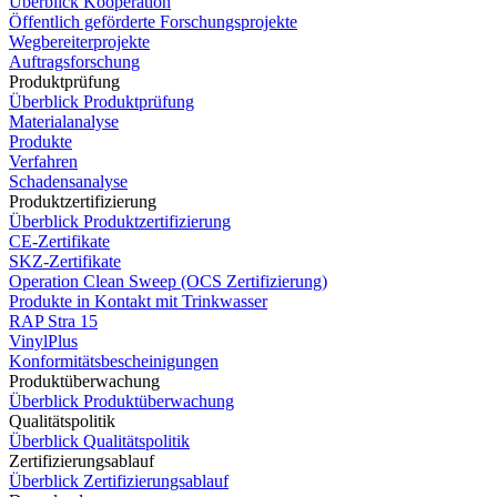
Überblick Kooperation
Öffentlich geförderte Forschungsprojekte
Wegbereiterprojekte
Auftragsforschung
Produktprüfung
Überblick Produktprüfung
Materialanalyse
Produkte
Verfahren
Schadensanalyse
Produktzertifizierung
Überblick Produktzertifizierung
CE-Zertifikate
SKZ-Zertifikate
Operation Clean Sweep (OCS Zertifizierung)
Produkte in Kontakt mit Trinkwasser
RAP Stra 15
VinylPlus
Konformitätsbescheinigungen
Produktüberwachung
Überblick Produktüberwachung
Qualitätspolitik
Überblick Qualitätspolitik
Zertifizierungsablauf
Überblick Zertifizierungsablauf