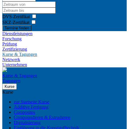
DVS-Zertifikat
SKZ-Zertifikat
Termine finden
Dienstleistungen
Forschung
Prüfung
Zertifizierung
Kurse & Tagungen
Netzwerk
Unternehmen
Kurse & Tagungen
Tagungen
Kurse
Kurse
zur Startseite Kurse
Additive Fertigung
Composites
Compoundieren & Extrudieren
Digitalisierung
Einführung in die Kunststofftechnik