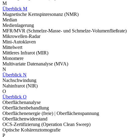
M
Überblick M
Magnetische Kernspinresonanz (NMR)
Median
Medienlagerung
MFR/MVR (Schmelze-Masse- und Schmelze-Volumenfließrate)
Mikrowellen-Radar
Mini-Autoklaven
Mittelwert
Mittleres Infrarot (MIR)
Monomere
Multivariate Datenanalyse (MVA)
N
Überblick N
Nachschwindung
Nahinfrarot (NIR)
O
Überblick O
Oberflächenanalyse
Oberflächenbehandlung
Oberflächenenergie (freie) | Oberflächenspannung
Oberflächenwiderstand
OCS-Zertifizierung (Operation Clean Sweep)
Optische Kohärenztomografie
P