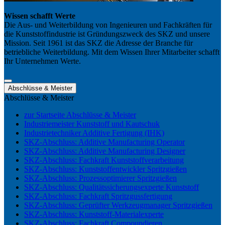
Wissen schafft Werte
Die Aus- und Weiterbildung von Ingenieuren und Fachkräften für
die Kunststoffindustrie ist Gründungszweck des SKZ und unsere
Mission. Seit 1961 ist das SKZ die Adresse der Branche für
betriebliche Weiterbildung. Mit dem Wissen Ihrer Mitarbeiter schafft
Ihr Unternehmen Werte.
Abschlüsse & Meister
Abschlüsse & Meister
zur Startseite Abschlüsse & Meister
Industriemeister Kunststoff und Kautschuk
Industrietechniker Additive Fertigung (IHK)
SKZ-Abschluss: Additive Manufacturing Operator
SKZ-Abschluss: Additive Manufacturing Designer
SKZ-Abschluss: Fachkraft Kunststoffverarbeitung
SKZ-Abschluss: Kunststoffentwickler Spritzgießen
SKZ-Abschluss: Prozessoptimierer Spritzgießen
SKZ-Abschluss: Qualitätssicherungsexperte Kunststoff
SKZ-Abschluss: Fachkraft Spritzgussfertigung
SKZ-Abschluss: Geprüfter Werkzeugmanager Spritzgießen
SKZ-Abschluss: Kunststoff-Materialexperte
SKZ-Abschluss: Fachkraft Compoundieren