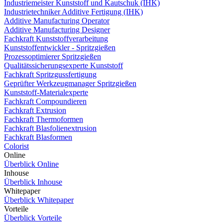
Industriemeister Kunststoff und Kautschuk (IHK)
Industrietechniker Additive Fertigung (IHK)
Additive Manufacturing Operator
Additive Manufacturing Designer
Fachkraft Kunststoffverarbeitung
Kunststoffentwickler - Spritzgießen
Prozessoptimierer Spritzgießen
Qualitätssicherungsexperte Kunststoff
Fachkraft Spritzgussfertigung
Geprüfter Werkzeugmanager Spritzgießen
Kunststoff-Materialexperte
Fachkraft Compoundieren
Fachkraft Extrusion
Fachkraft Thermoformen
Fachkraft Blasfolienextrusion
Fachkraft Blasformen
Colorist
Online
Überblick Online
Inhouse
Überblick Inhouse
Whitepaper
Überblick Whitepaper
Vorteile
Überblick Vorteile