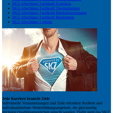
SKZ-Abschluss: Fachkraft Extrusion
SKZ-Abschluss: Fachkraft Thermoformen
SKZ-Abschluss: Fachkraft Blasfolienextrusion
SKZ-Abschluss: Fachkraft Blasformen
SKZ-Abschluss: Colorist
Jede Karriere braucht Ziele
Individuelle Voraussetzungen und Ziele erfordern flexibele und
individualisierbare Weiterbildungsangebote, die gleichzeitig
höchsten Qualitätsansprüchen gerecht werden. Dafür steht das SKZ