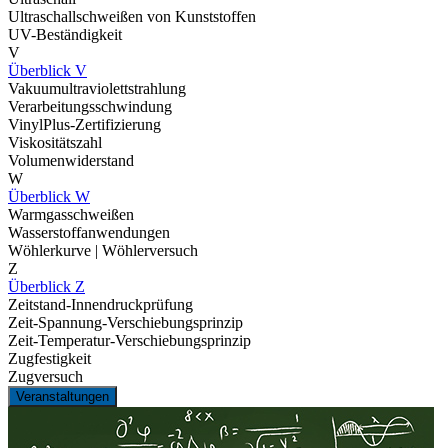
Ultraschallschweißen von Kunststoffen
UV-Beständigkeit
V
Überblick V
Vakuumultraviolettstrahlung
Verarbeitungsschwindung
VinylPlus-Zertifizierung
Viskositätszahl
Volumenwiderstand
W
Überblick W
Warmgasschweißen
Wasserstoffanwendungen
Wöhlerkurve | Wöhlerversuch
Z
Überblick Z
Zeitstand-Innendruckprüfung
Zeit-Spannung-Verschiebungsprinzip
Zeit-Temperatur-Verschiebungsprinzip
Zugfestigkeit
Zugversuch
Veranstaltungen