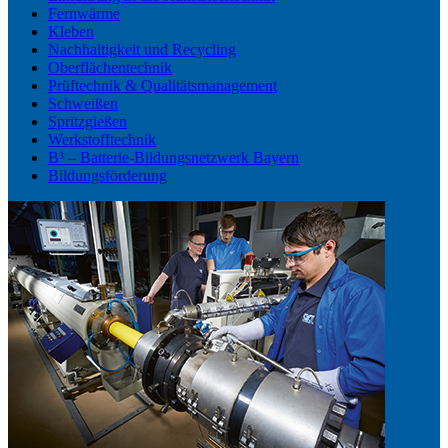
Fernwärme
Kleben
Nachhaltigkeit und Recycling
Oberflächentechnik
Prüftechnik & Qualitätsmanagement
Schweißen
Spritzgießen
Werkstofftechnik
B³ – Batterie-Bildungsnetzwerk Bayern
Bildungsförderung