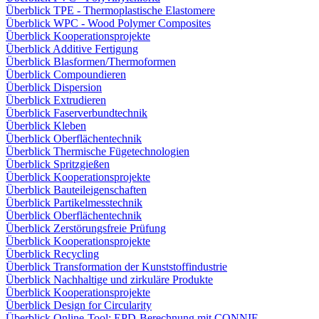
Überblick TPE - Thermoplastische Elastomere
Überblick WPC - Wood Polymer Composites
Überblick Kooperationsprojekte
Überblick Additive Fertigung
Überblick Blasformen/Thermoformen
Überblick Compoundieren
Überblick Dispersion
Überblick Extrudieren
Überblick Faserverbundtechnik
Überblick Kleben
Überblick Oberflächentechnik
Überblick Thermische Fügetechnologien
Überblick Spritzgießen
Überblick Kooperationsprojekte
Überblick Bauteileigenschaften
Überblick Partikelmesstechnik
Überblick Oberflächentechnik
Überblick Zerstörungsfreie Prüfung
Überblick Kooperationsprojekte
Überblick Recycling
Überblick Transformation der Kunststoffindustrie
Überblick Nachhaltige und zirkuläre Produkte
Überblick Kooperationsprojekte
Überblick Design for Circularity
Überblick Online-Tool: EPD-Berechnung mit CONNIE