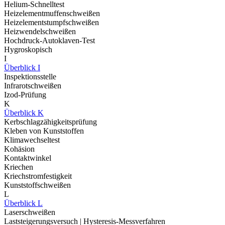
Helium-Schnelltest
Heizelementmuffenschweißen
Heizelementstumpfschweißen
Heizwendelschweißen
Hochdruck-Autoklaven-Test
Hygroskopisch
I
Überblick I
Inspektionsstelle
Infrarotschweißen
Izod-Prüfung
K
Überblick K
Kerbschlagzähigkeitsprüfung
Kleben von Kunststoffen
Klimawechseltest
Kohäsion
Kontaktwinkel
Kriechen
Kriechstromfestigkeit
Kunststoffschweißen
L
Überblick L
Laserschweißen
Laststeigerungsversuch | Hysteresis-Messverfahren