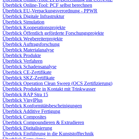
Überblick Online-Tool: PCF selbst berechnen
Überblick EU-Verpackungsverordnung - PPWR
Überblick Digitale Infrastruktur
Überblick Simulation
Überblick Kooperationsprojekte
Überblick Öffentlich geförderte Forschungsprojekte
Überblick Wegbereiterprojekte
Überblick Auftragsforschung
Überblick Materialanalyse
Überblick Produkte
Überblick Verfahren
Überblick Schadensanalyse
Überblick CE-Zertifikate
Überblick SKZ-Zertifikate
Überblick Operation Clean Sweep (OCS Zertifizierung)
Überblick Produkte in Kontakt mit Trinkwasser
Überblick RAP Stra 15
Überblick VinylPlus
Überblick Konformitätsbescheinigungen
Überblick Additive Fertigung
Überblick Composites
Überblick Compoundieren & Extrudieren
Überblick Digitalisierung
Überblick Einführung in die Kunststofftechnik