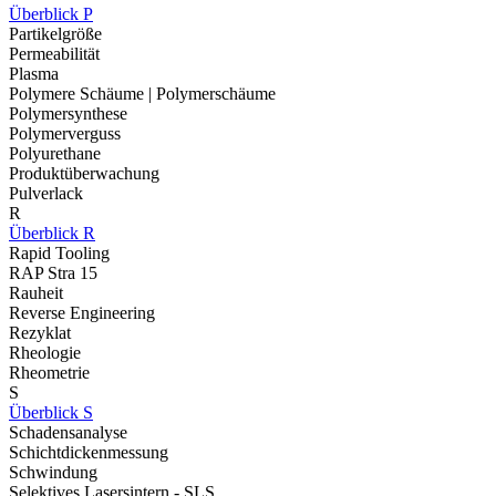
Überblick P
Partikelgröße
Permeabilität
Plasma
Polymere Schäume | Polymerschäume
Polymersynthese
Polymerverguss
Polyurethane
Produktüberwachung
Pulverlack
R
Überblick R
Rapid Tooling
RAP Stra 15
Rauheit
Reverse Engineering
Rezyklat
Rheologie
Rheometrie
S
Überblick S
Schadensanalyse
Schichtdickenmessung
Schwindung
Selektives Lasersintern - SLS