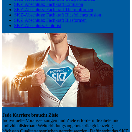
SKZ-Abschluss: Fachkraft Extrusion
SKZ-Abschluss: Fachkraft Thermoformen
SKZ-Abschluss: Fachkraft Blasfolienextrusion
SKZ-Abschluss: Fachkraft Blasformen
SKZ-Abschluss: Colorist
Jede Karriere braucht Ziele
Individuelle Voraussetzungen und Ziele erfordern flexibele und
individualisierbare Weiterbildungsangebote, die gleichzeitig
höchsten Qualitätsansprüchen gerecht werden. Dafür steht das SKZ