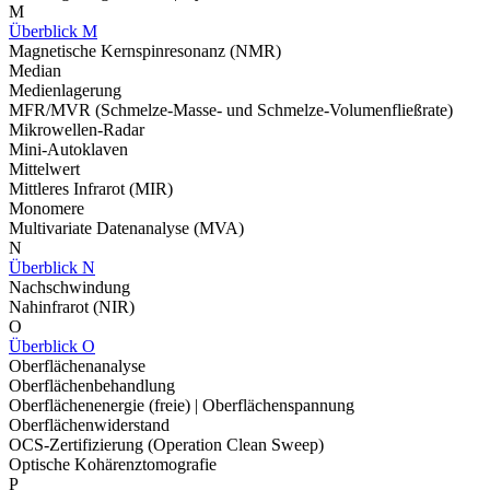
M
Überblick M
Magnetische Kernspinresonanz (NMR)
Median
Medienlagerung
MFR/MVR (Schmelze-Masse- und Schmelze-Volumenfließrate)
Mikrowellen-Radar
Mini-Autoklaven
Mittelwert
Mittleres Infrarot (MIR)
Monomere
Multivariate Datenanalyse (MVA)
N
Überblick N
Nachschwindung
Nahinfrarot (NIR)
O
Überblick O
Oberflächenanalyse
Oberflächenbehandlung
Oberflächenenergie (freie) | Oberflächenspannung
Oberflächenwiderstand
OCS-Zertifizierung (Operation Clean Sweep)
Optische Kohärenztomografie
P