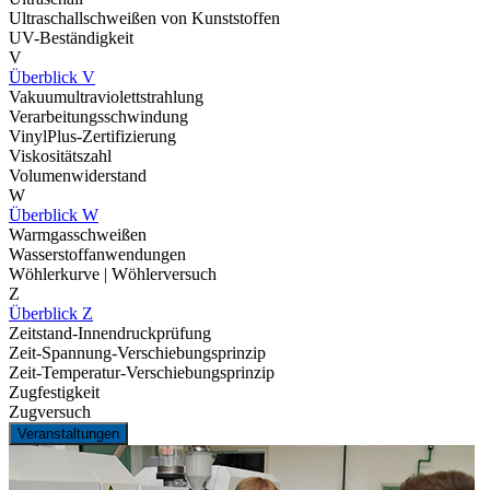
Ultraschallschweißen von Kunststoffen
UV-Beständigkeit
V
Überblick V
Vakuumultraviolettstrahlung
Verarbeitungsschwindung
VinylPlus-Zertifizierung
Viskositätszahl
Volumenwiderstand
W
Überblick W
Warmgasschweißen
Wasserstoffanwendungen
Wöhlerkurve | Wöhlerversuch
Z
Überblick Z
Zeitstand-Innendruckprüfung
Zeit-Spannung-Verschiebungsprinzip
Zeit-Temperatur-Verschiebungsprinzip
Zugfestigkeit
Zugversuch
Veranstaltungen