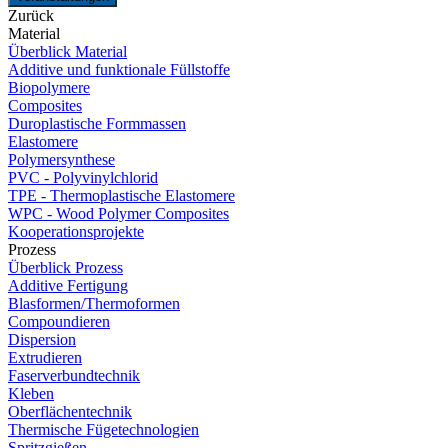
Zurück
Material
Überblick Material
Additive und funktionale Füllstoffe
Biopolymere
Composites
Duroplastische Formmassen
Elastomere
Polymersynthese
PVC - Polyvinylchlorid
TPE - Thermoplastische Elastomere
WPC - Wood Polymer Composites
Kooperationsprojekte
Prozess
Überblick Prozess
Additive Fertigung
Blasformen/Thermoformen
Compoundieren
Dispersion
Extrudieren
Faserverbundtechnik
Kleben
Oberflächentechnik
Thermische Fügetechnologien
Spritzgießen