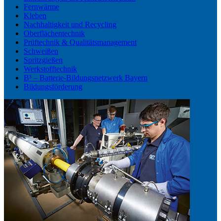
Fernwärme
Kleben
Nachhaltigkeit und Recycling
Oberflächentechnik
Prüftechnik & Qualitätsmanagement
Schweißen
Spritzgießen
Werkstofftechnik
B³ – Batterie-Bildungsnetzwerk Bayern
Bildungsförderung