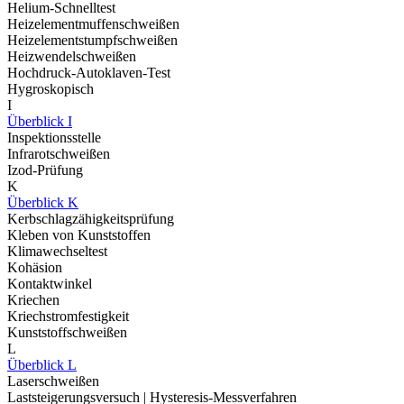
Helium-Schnelltest
Heizelementmuffenschweißen
Heizelementstumpfschweißen
Heizwendelschweißen
Hochdruck-Autoklaven-Test
Hygroskopisch
I
Überblick I
Inspektionsstelle
Infrarotschweißen
Izod-Prüfung
K
Überblick K
Kerbschlagzähigkeitsprüfung
Kleben von Kunststoffen
Klimawechseltest
Kohäsion
Kontaktwinkel
Kriechen
Kriechstromfestigkeit
Kunststoffschweißen
L
Überblick L
Laserschweißen
Laststeigerungsversuch | Hysteresis-Messverfahren