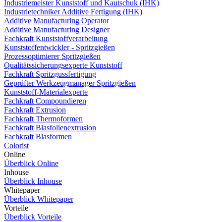
Industriemeister Kunststoff und Kautschuk (IHK)
Industrietechniker Additive Fertigung (IHK)
Additive Manufacturing Operator
Additive Manufacturing Designer
Fachkraft Kunststoffverarbeitung
Kunststoffentwickler - Spritzgießen
Prozessoptimierer Spritzgießen
Qualitätssicherungsexperte Kunststoff
Fachkraft Spritzgussfertigung
Geprüfter Werkzeugmanager Spritzgießen
Kunststoff-Materialexperte
Fachkraft Compoundieren
Fachkraft Extrusion
Fachkraft Thermoformen
Fachkraft Blasfolienextrusion
Fachkraft Blasformen
Colorist
Online
Überblick Online
Inhouse
Überblick Inhouse
Whitepaper
Überblick Whitepaper
Vorteile
Überblick Vorteile