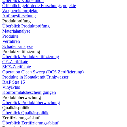
Überblick Kooperation
Öffentlich geförderte Forschungsprojekte
Wegbereiterprojekte
Auftragsforschung
Produktprüfung
Überblick Produktprüfung
Materialanalyse
Produkte
Verfahren
Schadensanalyse
Produktzertifizierung
Überblick Produktzertifizierung
CE-Zertifikate
SKZ-Zertifikate
Operation Clean Sweep (OCS Zertifizierung)
Produkte in Kontakt mit Trinkwasser
RAP Stra 15
VinylPlus
Konformitätsbescheinigungen
Produktüberwachung
Überblick Produktüberwachung
Qualitätspolitik
Überblick Qualitätspolitik
Zertifizierungsablauf
Überblick Zertifizierungsablauf