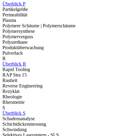
Überblick P
Partikelgröße
Permeabilität
Plasma
Polymere Schäume | Polymerschäume
Polymersynthese
Polymerverguss
Polyurethane
Produktüberwachung
Pulverlack
R
Überblick R
Rapid Tooling
RAP Stra 15
Rauheit
Reverse Engineering
Rezyklat
Rheologie
Rheometrie
S
Überblick S
Schadensanalyse
Schichtdickenmessung
Schwindung
Selektives Lasersintern - SLS