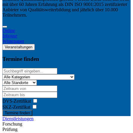
mit über 60 Jahren Erfahrung als DIN ISO 9001:2015 zertifizierter
Anbieter von Qualitätsweiterbildung und jährlich über 10.000
Teilnehmern.
Online
Inhouse
Whitepaper
Veranstaltungen
Termine finden
DVS-Zertifikat
SKZ-Zertifikat
Termine finden
Dienstleistungen
Forschung
Prüfung