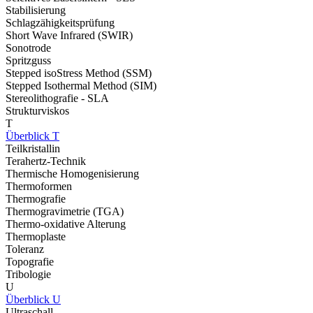
Stabilisierung
Schlagzähigkeitsprüfung
Short Wave Infrared (SWIR)
Sonotrode
Spritzguss
Stepped isoStress Method (SSM)
Stepped Isothermal Method (SIM)
Stereolithografie - SLA
Strukturviskos
T
Überblick T
Teilkristallin
Terahertz-Technik
Thermische Homogenisierung
Thermoformen
Thermografie
Thermogravimetrie (TGA)
Thermo-oxidative Alterung
Thermoplaste
Toleranz
Topografie
Tribologie
U
Überblick U
Ultraschall