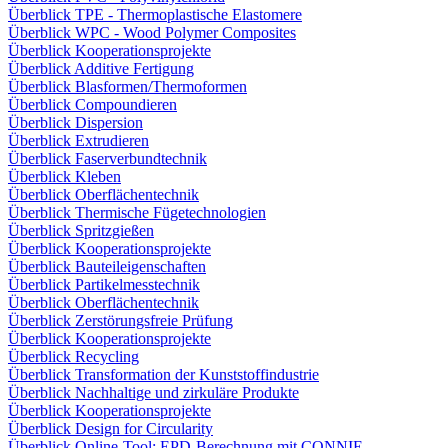
Überblick TPE - Thermoplastische Elastomere
Überblick WPC - Wood Polymer Composites
Überblick Kooperationsprojekte
Überblick Additive Fertigung
Überblick Blasformen/Thermoformen
Überblick Compoundieren
Überblick Dispersion
Überblick Extrudieren
Überblick Faserverbundtechnik
Überblick Kleben
Überblick Oberflächentechnik
Überblick Thermische Fügetechnologien
Überblick Spritzgießen
Überblick Kooperationsprojekte
Überblick Bauteileigenschaften
Überblick Partikelmesstechnik
Überblick Oberflächentechnik
Überblick Zerstörungsfreie Prüfung
Überblick Kooperationsprojekte
Überblick Recycling
Überblick Transformation der Kunststoffindustrie
Überblick Nachhaltige und zirkuläre Produkte
Überblick Kooperationsprojekte
Überblick Design for Circularity
Überblick Online-Tool: EPD-Berechnung mit CONNIE