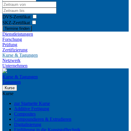
DVS-Zertifikat
SKZ-Zertifikat
Termine finden
Dienstleistungen
Forschung
Prüfung
Zertifizierung
Kurse & Tagungen
Netzwerk
Unternehmen
Kurse & Tagungen
Tagungen
Kurse
Kurse
zur Startseite Kurse
Additive Fertigung
Composites
Compoundieren & Extrudieren
Digitalisierung
Einführung in die Kunststofftechnik