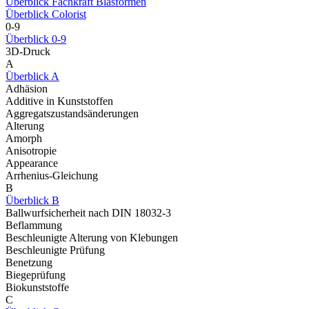
Überblick Fachkraft Blasformen
Überblick Colorist
0-9
Überblick 0-9
3D-Druck
A
Überblick A
Adhäsion
Additive in Kunststoffen
Aggregatszustandsänderungen
Alterung
Amorph
Anisotropie
Appearance
Arrhenius-Gleichung
B
Überblick B
Ballwurfsicherheit nach DIN 18032-3
Beflammung
Beschleunigte Alterung von Klebungen
Beschleunigte Prüfung
Benetzung
Biegeprüfung
Biokunststoffe
C