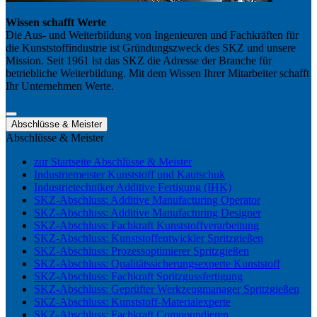
Wissen schafft Werte
Die Aus- und Weiterbildung von Ingenieuren und Fachkräften für
die Kunststoffindustrie ist Gründungszweck des SKZ und unsere
Mission. Seit 1961 ist das SKZ die Adresse der Branche für
betriebliche Weiterbildung. Mit dem Wissen Ihrer Mitarbeiter schafft
Ihr Unternehmen Werte.
Abschlüsse & Meister
Abschlüsse & Meister
zur Startseite Abschlüsse & Meister
Industriemeister Kunststoff und Kautschuk
Industrietechniker Additive Fertigung (IHK)
SKZ-Abschluss: Additive Manufacturing Operator
SKZ-Abschluss: Additive Manufacturing Designer
SKZ-Abschluss: Fachkraft Kunststoffverarbeitung
SKZ-Abschluss: Kunststoffentwickler Spritzgießen
SKZ-Abschluss: Prozessoptimierer Spritzgießen
SKZ-Abschluss: Qualitätssicherungsexperte Kunststoff
SKZ-Abschluss: Fachkraft Spritzgussfertigung
SKZ-Abschluss: Geprüfter Werkzeugmanager Spritzgießen
SKZ-Abschluss: Kunststoff-Materialexperte
SKZ-Abschluss: Fachkraft Compoundieren