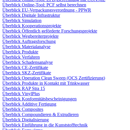
Überblick Online-Tool: PCF selbst berechnen
Überblick EU-Verpackungsverordnung - PPWR
Überblick Digitale Infrastruktur
Überblick Simulation
Überblick Kooperationsprojekte
Überblick Öffentlich geförderte Forschungsprojekte
Überblick Wegbereiterprojekte
Überblick Auftragsforschung
Überblick Materialanalyse
Überblick Produkte
Überblick Verfahren
Überblick Schadensanalyse
Überblick CE-Zertifikate
Überblick SKZ-Zertifikate
Überblick Operation Clean Sweep (OCS Zertifizierung)
Überblick Produkte in Kontakt mit Trinkwasser
Überblick RAP Stra 15
Überblick VinylPlus
Überblick Konformitätsbescheinigungen
Überblick Additive Fertigung
Überblick Composites
Überblick Compoundieren & Extrudieren
Überblick Digitalisierung
Überblick Einführung in die Kunststofftechnik