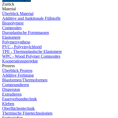
Zurück
Material
Überblick Material
Additive und funktionale Füllstoffe
Biopolymere
Composites
Duroplastische Formmassen
Elastomere
Polymersynthese
PVC - Polyvinylchlorid
TPE - Thermoplastische Elastomere
WPC - Wood Polymer Composites
Kooperationsprojekte
Prozess
Überblick Prozess
Additive Fertigung
Blasformen/Thermoformen
Compoundieren
Dispersion
Extrudieren
Faserverbundtechnik
Kleben
Oberflächentechnik
Thermische Fügetechnologien
Spritzgießen