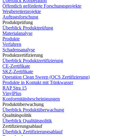
Überblick Kooperation
Öffentlich geförderte Forschungsprojekte
Wegbereiterprojekte
Auftragsforschung
Produktprüfung
Überblick Produktprüfung
Materialanalyse
Produkte
Verfahren
Schadensanalyse
Produktzertifizierung
Überblick Produktzertifizierung
CE-Zertifikate
SKZ-Zertifikate
Operation Clean Sweep (OCS Zertifizierung)
Produkte in Kontakt mit Trinkwasser
RAP Stra 15
VinylPlus
Konformitätsbescheinigungen
Produktüberwachung
Überblick Produktüberwachung
Qualitätspolitik
Überblick Qualitätspolitik
Zertifizierungsablauf
Überblick Zertifizierungsablauf