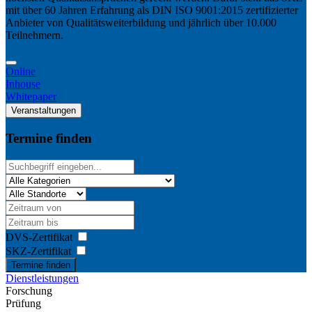
mit über 60 Jahren Erfahrung als DIN ISO 9001:2015 zertifizierter
Anbieter von Qualitätsweiterbildung und jährlich über 10.000
Teilnehmern.
Online
Inhouse
Whitepaper
Veranstaltungen
Termine finden
DVS-Zertifikat
SKZ-Zertifikat
Termine finden
Dienstleistungen
Forschung
Prüfung