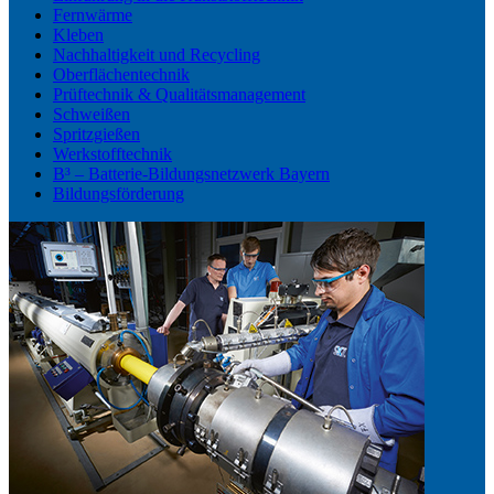
Fernwärme
Kleben
Nachhaltigkeit und Recycling
Oberflächentechnik
Prüftechnik & Qualitätsmanagement
Schweißen
Spritzgießen
Werkstofftechnik
B³ – Batterie-Bildungsnetzwerk Bayern
Bildungsförderung