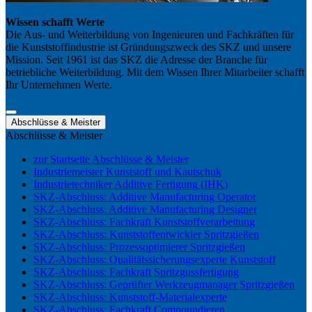
Wissen schafft Werte
Die Aus- und Weiterbildung von Ingenieuren und Fachkräften für
die Kunststoffindustrie ist Gründungszweck des SKZ und unsere
Mission. Seit 1961 ist das SKZ die Adresse der Branche für
betriebliche Weiterbildung. Mit dem Wissen Ihrer Mitarbeiter schafft
Ihr Unternehmen Werte.
Abschlüsse & Meister
Abschlüsse & Meister
zur Startseite Abschlüsse & Meister
Industriemeister Kunststoff und Kautschuk
Industrietechniker Additive Fertigung (IHK)
SKZ-Abschluss: Additive Manufacturing Operator
SKZ-Abschluss: Additive Manufacturing Designer
SKZ-Abschluss: Fachkraft Kunststoffverarbeitung
SKZ-Abschluss: Kunststoffentwickler Spritzgießen
SKZ-Abschluss: Prozessoptimierer Spritzgießen
SKZ-Abschluss: Qualitätssicherungsexperte Kunststoff
SKZ-Abschluss: Fachkraft Spritzgussfertigung
SKZ-Abschluss: Geprüfter Werkzeugmanager Spritzgießen
SKZ-Abschluss: Kunststoff-Materialexperte
SKZ-Abschluss: Fachkraft Compoundieren