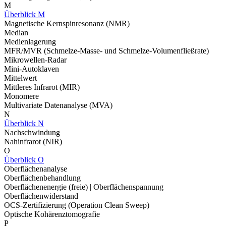
M
Überblick M
Magnetische Kernspinresonanz (NMR)
Median
Medienlagerung
MFR/MVR (Schmelze-Masse- und Schmelze-Volumenfließrate)
Mikrowellen-Radar
Mini-Autoklaven
Mittelwert
Mittleres Infrarot (MIR)
Monomere
Multivariate Datenanalyse (MVA)
N
Überblick N
Nachschwindung
Nahinfrarot (NIR)
O
Überblick O
Oberflächenanalyse
Oberflächenbehandlung
Oberflächenenergie (freie) | Oberflächenspannung
Oberflächenwiderstand
OCS-Zertifizierung (Operation Clean Sweep)
Optische Kohärenztomografie
P