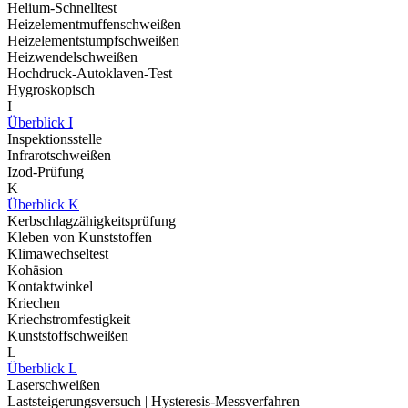
Helium-Schnelltest
Heizelementmuffenschweißen
Heizelementstumpfschweißen
Heizwendelschweißen
Hochdruck-Autoklaven-Test
Hygroskopisch
I
Überblick I
Inspektionsstelle
Infrarotschweißen
Izod-Prüfung
K
Überblick K
Kerbschlagzähigkeitsprüfung
Kleben von Kunststoffen
Klimawechseltest
Kohäsion
Kontaktwinkel
Kriechen
Kriechstromfestigkeit
Kunststoffschweißen
L
Überblick L
Laserschweißen
Laststeigerungsversuch | Hysteresis-Messverfahren