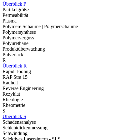
Überblick P
Partikelgröße
Permeabilität
Plasma
Polymere Schäume | Polymerschäume
Polymersynthese
Polymerverguss
Polyurethane
Produktüberwachung
Pulverlack
R
Überblick R
Rapid Tooling
RAP Stra 15
Rauheit
Reverse Engineering
Rezyklat
Rheologie
Rheometrie
S
Überblick S
Schadensanalyse
Schichtdickenmessung
Schwindung
Selektives Lasersintern - SLS