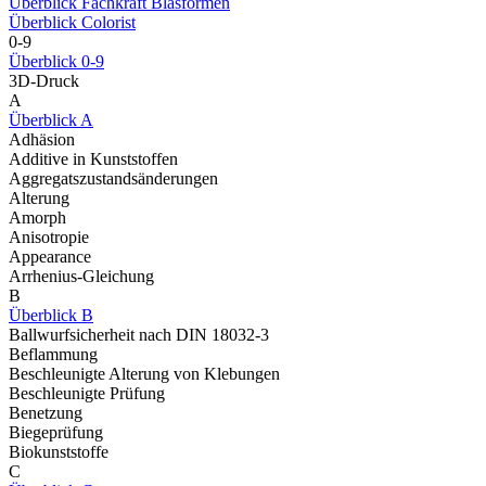
Überblick Fachkraft Blasformen
Überblick Colorist
0-9
Überblick 0-9
3D-Druck
A
Überblick A
Adhäsion
Additive in Kunststoffen
Aggregatszustandsänderungen
Alterung
Amorph
Anisotropie
Appearance
Arrhenius-Gleichung
B
Überblick B
Ballwurfsicherheit nach DIN 18032-3
Beflammung
Beschleunigte Alterung von Klebungen
Beschleunigte Prüfung
Benetzung
Biegeprüfung
Biokunststoffe
C