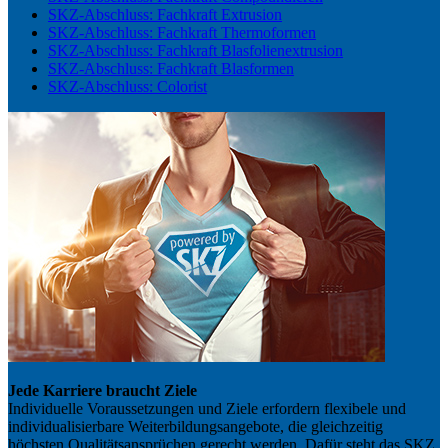
SKZ-Abschluss: Fachkraft Extrusion
SKZ-Abschluss: Fachkraft Thermoformen
SKZ-Abschluss: Fachkraft Blasfolienextrusion
SKZ-Abschluss: Fachkraft Blasformen
SKZ-Abschluss: Colorist
Jede Karriere braucht Ziele
Individuelle Voraussetzungen und Ziele erfordern flexibele und
individualisierbare Weiterbildungsangebote, die gleichzeitig
höchsten Qualitätsansprüchen gerecht werden. Dafür steht das SKZ