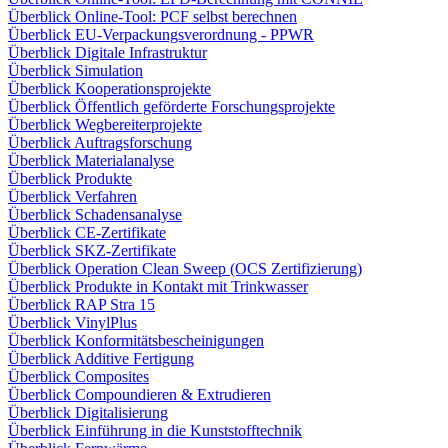
Überblick Online-Tool: PCF selbst berechnen
Überblick EU-Verpackungsverordnung - PPWR
Überblick Digitale Infrastruktur
Überblick Simulation
Überblick Kooperationsprojekte
Überblick Öffentlich geförderte Forschungsprojekte
Überblick Wegbereiterprojekte
Überblick Auftragsforschung
Überblick Materialanalyse
Überblick Produkte
Überblick Verfahren
Überblick Schadensanalyse
Überblick CE-Zertifikate
Überblick SKZ-Zertifikate
Überblick Operation Clean Sweep (OCS Zertifizierung)
Überblick Produkte in Kontakt mit Trinkwasser
Überblick RAP Stra 15
Überblick VinylPlus
Überblick Konformitätsbescheinigungen
Überblick Additive Fertigung
Überblick Composites
Überblick Compoundieren & Extrudieren
Überblick Digitalisierung
Überblick Einführung in die Kunststofftechnik