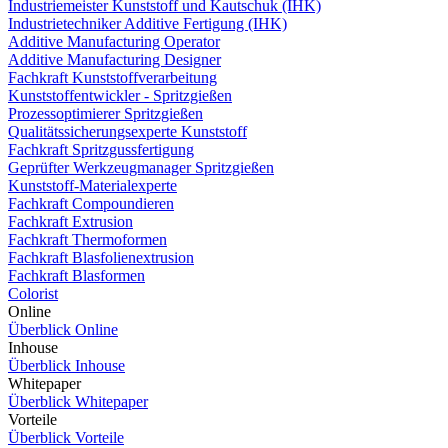
Industriemeister Kunststoff und Kautschuk (IHK)
Industrietechniker Additive Fertigung (IHK)
Additive Manufacturing Operator
Additive Manufacturing Designer
Fachkraft Kunststoffverarbeitung
Kunststoffentwickler - Spritzgießen
Prozessoptimierer Spritzgießen
Qualitätssicherungsexperte Kunststoff
Fachkraft Spritzgussfertigung
Geprüfter Werkzeugmanager Spritzgießen
Kunststoff-Materialexperte
Fachkraft Compoundieren
Fachkraft Extrusion
Fachkraft Thermoformen
Fachkraft Blasfolienextrusion
Fachkraft Blasformen
Colorist
Online
Überblick Online
Inhouse
Überblick Inhouse
Whitepaper
Überblick Whitepaper
Vorteile
Überblick Vorteile