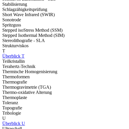
Stabilisierung
Schlagzähigkeitsprüfung
Short Wave Infrared (SWIR)
Sonotrode
Spritzguss
Stepped isoStress Method (SSM)
Stepped Isothermal Method (SIM)
Stereolithografie - SLA
Strukturviskos
T
Überblick T
Teilkristallin
Terahertz-Technik
Thermische Homogenisierung
Thermoformen
Thermografie
Thermogravimetrie (TGA)
Thermo-oxidative Alterung
Thermoplaste
Toleranz
Topografie
Tribologie
U
Überblick U
Ultraschall