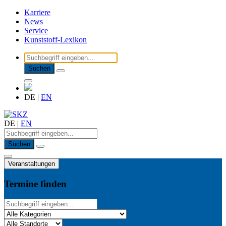
Karriere
News
Service
Kunststoff-Lexikon
Suchen
DE
|
EN
DE
|
EN
Suchen
Veranstaltungen
Termine finden