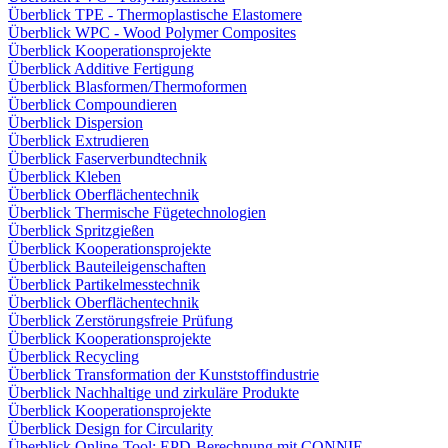
Überblick TPE - Thermoplastische Elastomere
Überblick WPC - Wood Polymer Composites
Überblick Kooperationsprojekte
Überblick Additive Fertigung
Überblick Blasformen/Thermoformen
Überblick Compoundieren
Überblick Dispersion
Überblick Extrudieren
Überblick Faserverbundtechnik
Überblick Kleben
Überblick Oberflächentechnik
Überblick Thermische Fügetechnologien
Überblick Spritzgießen
Überblick Kooperationsprojekte
Überblick Bauteileigenschaften
Überblick Partikelmesstechnik
Überblick Oberflächentechnik
Überblick Zerstörungsfreie Prüfung
Überblick Kooperationsprojekte
Überblick Recycling
Überblick Transformation der Kunststoffindustrie
Überblick Nachhaltige und zirkuläre Produkte
Überblick Kooperationsprojekte
Überblick Design for Circularity
Überblick Online-Tool: EPD-Berechnung mit CONNIE