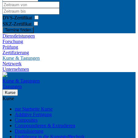
DVS-Zertifikat
SKZ-Zertifikat
Termine finden
Dienstleistungen
Forschung
Prüfung
Zertifizierung
Kurse & Tagungen
Netzwerk
Unternehmen
Kurse & Tagungen
Tagungen
Kurse
Kurse
zur Startseite Kurse
Additive Fertigung
Composites
Compoundieren & Extrudieren
Digitalisierung
Einführung in die Kunststofftechnik