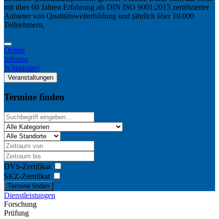
mit über 60 Jahren Erfahrung als DIN ISO 9001:2015 zertifizierter
Anbieter von Qualitätsweiterbildung und jährlich über 10.000
Teilnehmern.
Online
Inhouse
Whitepaper
Veranstaltungen
Termine finden
DVS-Zertifikat
SKZ-Zertifikat
Termine finden
Dienstleistungen
Forschung
Prüfung