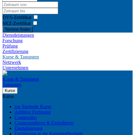
DVS-Zertifikat
SKZ-Zertifikat
Termine finden
Dienstleistungen
Forschung
Prüfung
Zertifizierung
Kurse & Tagungen
Netzwerk
Unternehmen
Kurse & Tagungen
Tagungen
Kurse
Kurse
zur Startseite Kurse
Additive Fertigung
Composites
Compoundieren & Extrudieren
Digitalisierung
Einführung in die Kunststofftechnik