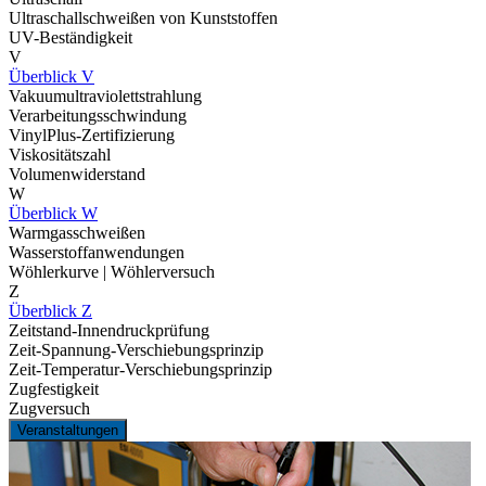
Ultraschallschweißen von Kunststoffen
UV-Beständigkeit
V
Überblick V
Vakuumultraviolettstrahlung
Verarbeitungsschwindung
VinylPlus-Zertifizierung
Viskositätszahl
Volumenwiderstand
W
Überblick W
Warmgasschweißen
Wasserstoffanwendungen
Wöhlerkurve | Wöhlerversuch
Z
Überblick Z
Zeitstand-Innendruckprüfung
Zeit-Spannung-Verschiebungsprinzip
Zeit-Temperatur-Verschiebungsprinzip
Zugfestigkeit
Zugversuch
Veranstaltungen