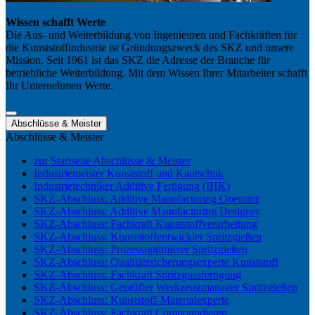
Wissen schafft Werte
Die Aus- und Weiterbildung von Ingenieuren und Fachkräften für
die Kunststoffindustrie ist Gründungszweck des SKZ und unsere
Mission. Seit 1961 ist das SKZ die Adresse der Branche für
betriebliche Weiterbildung. Mit dem Wissen Ihrer Mitarbeiter schafft
Ihr Unternehmen Werte.
Abschlüsse & Meister
Abschlüsse & Meister
zur Startseite Abschlüsse & Meister
Industriemeister Kunststoff und Kautschuk
Industrietechniker Additive Fertigung (IHK)
SKZ-Abschluss: Additive Manufacturing Operator
SKZ-Abschluss: Additive Manufacturing Designer
SKZ-Abschluss: Fachkraft Kunststoffverarbeitung
SKZ-Abschluss: Kunststoffentwickler Spritzgießen
SKZ-Abschluss: Prozessoptimierer Spritzgießen
SKZ-Abschluss: Qualitätssicherungsexperte Kunststoff
SKZ-Abschluss: Fachkraft Spritzgussfertigung
SKZ-Abschluss: Geprüfter Werkzeugmanager Spritzgießen
SKZ-Abschluss: Kunststoff-Materialexperte
SKZ-Abschluss: Fachkraft Compoundieren