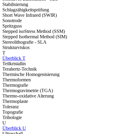
Stabilisierung
Schlagzähigkeitsprüfung
Short Wave Infrared (SWIR)
Sonotrode
Spritzguss
Stepped isoStress Method (SSM)
Stepped Isothermal Method (SIM)
Stereolithografie - SLA
Strukturviskos
T
Überblick T
Teilkristallin
Terahertz-Technik
Thermische Homogenisierung
Thermoformen
Thermografie
Thermogravimetrie (TGA)
Thermo-oxidative Alterung
Thermoplaste
Toleranz
Topografie
Tribologie
U
Überblick U
Ultraschall