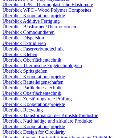
Überblick TPE - Thermoplastische Elastomere
Überblick WPC - Wood Polymer Composites
Überblick Kooperationsprojekte
Überblick Additive Fertigung
Überblick Blasformen/Thermoformen
Überblick Compoundieren
Überblick Dispersion
Überblick Extrudieren
Überblick Faserverbundtechnik
Überblick Kleben
Überblick Oberflächentechnik
Überblick Thermische Fügetechnologien
Überblick Spritzgießen
Überblick Kooperationsprojekte
Überblick Bauteileigenschaften
Überblick Partikelmesstechnik
Überblick Oberflächentechnik
Überblick Zerstörungsfreie Prüfung
Überblick Kooperationsprojekte
Überblick Recycling
Überblick Transformation der Kunststoffindustrie
Überblick Nachhaltige und zirkuläre Produkte
Überblick Kooperationsprojekte
Überblick Design for Circularity
Überblick Online-Tool: EPD-Berechnung mit CONNIE