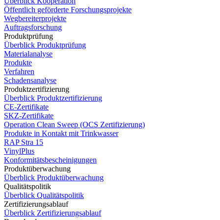
Überblick Kooperation
Öffentlich geförderte Forschungsprojekte
Wegbereiterprojekte
Auftragsforschung
Produktprüfung
Überblick Produktprüfung
Materialanalyse
Produkte
Verfahren
Schadensanalyse
Produktzertifizierung
Überblick Produktzertifizierung
CE-Zertifikate
SKZ-Zertifikate
Operation Clean Sweep (OCS Zertifizierung)
Produkte in Kontakt mit Trinkwasser
RAP Stra 15
VinylPlus
Konformitätsbescheinigungen
Produktüberwachung
Überblick Produktüberwachung
Qualitätspolitik
Überblick Qualitätspolitik
Zertifizierungsablauf
Überblick Zertifizierungsablauf