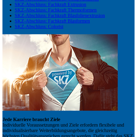
SKZ-Abschluss: Fachkraft Extrusion
SKZ-Abschluss: Fachkraft Thermoformen
SKZ-Abschluss: Fachkraft Blasfolienextrusion
SKZ-Abschluss: Fachkraft Blasformen
SKZ-Abschluss: Colorist
Jede Karriere braucht Ziele
Individuelle Voraussetzungen und Ziele erfordern flexibele und
individualisierbare Weiterbildungsangebote, die gleichzeitig
höchsten Qualitätsansprüchen gerecht werden. Dafür steht das SKZ