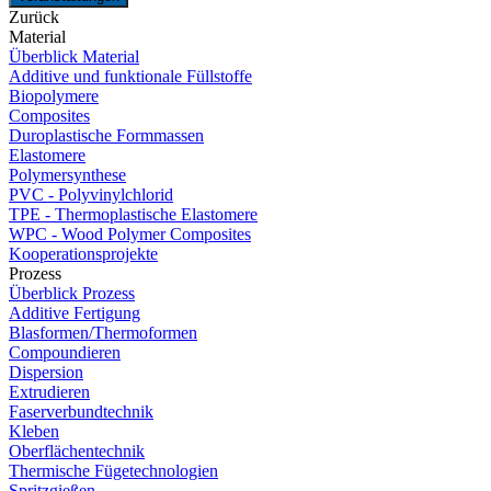
Zurück
Material
Überblick Material
Additive und funktionale Füllstoffe
Biopolymere
Composites
Duroplastische Formmassen
Elastomere
Polymersynthese
PVC - Polyvinylchlorid
TPE - Thermoplastische Elastomere
WPC - Wood Polymer Composites
Kooperationsprojekte
Prozess
Überblick Prozess
Additive Fertigung
Blasformen/Thermoformen
Compoundieren
Dispersion
Extrudieren
Faserverbundtechnik
Kleben
Oberflächentechnik
Thermische Fügetechnologien
Spritzgießen