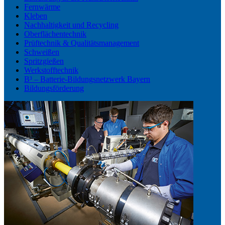
Fernwärme
Kleben
Nachhaltigkeit und Recycling
Oberflächentechnik
Prüftechnik & Qualitätsmanagement
Schweißen
Spritzgießen
Werkstofftechnik
B³ – Batterie-Bildungsnetzwerk Bayern
Bildungsförderung