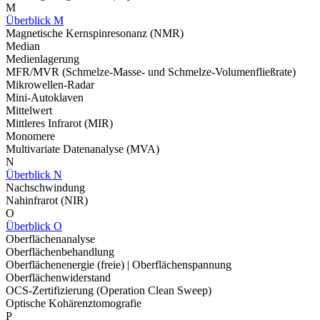
M
Überblick M
Magnetische Kernspinresonanz (NMR)
Median
Medienlagerung
MFR/MVR (Schmelze-Masse- und Schmelze-Volumenfließrate)
Mikrowellen-Radar
Mini-Autoklaven
Mittelwert
Mittleres Infrarot (MIR)
Monomere
Multivariate Datenanalyse (MVA)
N
Überblick N
Nachschwindung
Nahinfrarot (NIR)
O
Überblick O
Oberflächenanalyse
Oberflächenbehandlung
Oberflächenenergie (freie) | Oberflächenspannung
Oberflächenwiderstand
OCS-Zertifizierung (Operation Clean Sweep)
Optische Kohärenztomografie
P