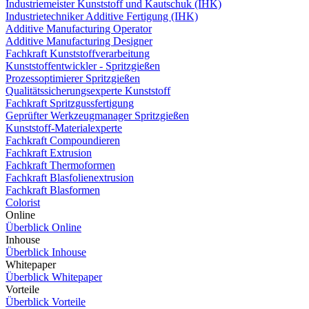
Industriemeister Kunststoff und Kautschuk (IHK)
Industrietechniker Additive Fertigung (IHK)
Additive Manufacturing Operator
Additive Manufacturing Designer
Fachkraft Kunststoffverarbeitung
Kunststoffentwickler - Spritzgießen
Prozessoptimierer Spritzgießen
Qualitätssicherungsexperte Kunststoff
Fachkraft Spritzgussfertigung
Geprüfter Werkzeugmanager Spritzgießen
Kunststoff-Materialexperte
Fachkraft Compoundieren
Fachkraft Extrusion
Fachkraft Thermoformen
Fachkraft Blasfolienextrusion
Fachkraft Blasformen
Colorist
Online
Überblick Online
Inhouse
Überblick Inhouse
Whitepaper
Überblick Whitepaper
Vorteile
Überblick Vorteile