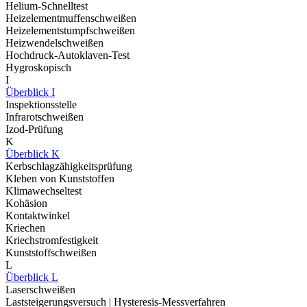
Helium-Schnelltest
Heizelementmuffenschweißen
Heizelementstumpfschweißen
Heizwendelschweißen
Hochdruck-Autoklaven-Test
Hygroskopisch
I
Überblick I
Inspektionsstelle
Infrarotschweißen
Izod-Prüfung
K
Überblick K
Kerbschlagzähigkeitsprüfung
Kleben von Kunststoffen
Klimawechseltest
Kohäsion
Kontaktwinkel
Kriechen
Kriechstromfestigkeit
Kunststoffschweißen
L
Überblick L
Laserschweißen
Laststeigerungsversuch | Hysteresis-Messverfahren