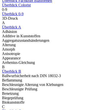
Überblick Fachkraft Blasformen
Überblick Colorist
0-9
Überblick 0-9
3D-Druck
A
Überblick A
Adhäsion
Additive in Kunststoffen
Aggregatszustandsänderungen
Alterung
Amorph
Anisotropie
Appearance
Arrhenius-Gleichung
B
Überblick B
Ballwurfsicherheit nach DIN 18032-3
Beflammung
Beschleunigte Alterung von Klebungen
Beschleunigte Prüfung
Benetzung
Biegeprüfung
Biokunststoffe
C