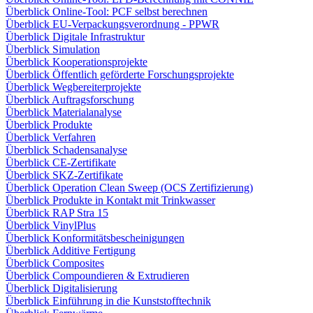
Überblick Online-Tool: PCF selbst berechnen
Überblick EU-Verpackungsverordnung - PPWR
Überblick Digitale Infrastruktur
Überblick Simulation
Überblick Kooperationsprojekte
Überblick Öffentlich geförderte Forschungsprojekte
Überblick Wegbereiterprojekte
Überblick Auftragsforschung
Überblick Materialanalyse
Überblick Produkte
Überblick Verfahren
Überblick Schadensanalyse
Überblick CE-Zertifikate
Überblick SKZ-Zertifikate
Überblick Operation Clean Sweep (OCS Zertifizierung)
Überblick Produkte in Kontakt mit Trinkwasser
Überblick RAP Stra 15
Überblick VinylPlus
Überblick Konformitätsbescheinigungen
Überblick Additive Fertigung
Überblick Composites
Überblick Compoundieren & Extrudieren
Überblick Digitalisierung
Überblick Einführung in die Kunststofftechnik