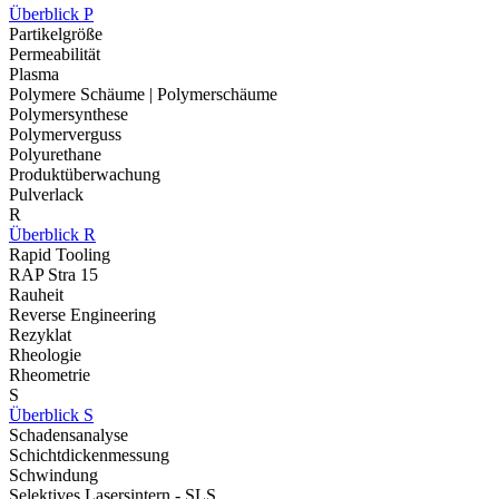
Überblick P
Partikelgröße
Permeabilität
Plasma
Polymere Schäume | Polymerschäume
Polymersynthese
Polymerverguss
Polyurethane
Produktüberwachung
Pulverlack
R
Überblick R
Rapid Tooling
RAP Stra 15
Rauheit
Reverse Engineering
Rezyklat
Rheologie
Rheometrie
S
Überblick S
Schadensanalyse
Schichtdickenmessung
Schwindung
Selektives Lasersintern - SLS