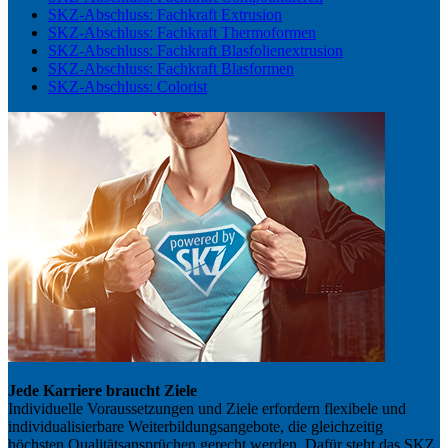
SKZ-Abschluss: Fachkraft Extrusion
SKZ-Abschluss: Fachkraft Thermoformen
SKZ-Abschluss: Fachkraft Blasfolienextrusion
SKZ-Abschluss: Fachkraft Blasformen
SKZ-Abschluss: Colorist
Jede Karriere braucht Ziele
Individuelle Voraussetzungen und Ziele erfordern flexibele und
individualisierbare Weiterbildungsangebote, die gleichzeitig
höchsten Qualitätsansprüchen gerecht werden. Dafür steht das SKZ