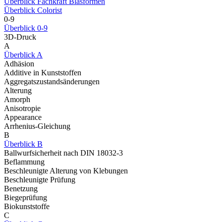
Überblick Fachkraft Blasformen
Überblick Colorist
0-9
Überblick 0-9
3D-Druck
A
Überblick A
Adhäsion
Additive in Kunststoffen
Aggregatszustandsänderungen
Alterung
Amorph
Anisotropie
Appearance
Arrhenius-Gleichung
B
Überblick B
Ballwurfsicherheit nach DIN 18032-3
Beflammung
Beschleunigte Alterung von Klebungen
Beschleunigte Prüfung
Benetzung
Biegeprüfung
Biokunststoffe
C