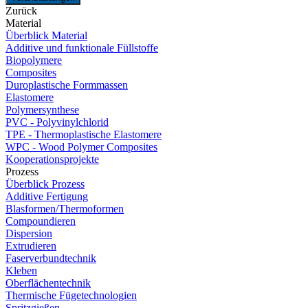
Zurück
Material
Überblick Material
Additive und funktionale Füllstoffe
Biopolymere
Composites
Duroplastische Formmassen
Elastomere
Polymersynthese
PVC - Polyvinylchlorid
TPE - Thermoplastische Elastomere
WPC - Wood Polymer Composites
Kooperationsprojekte
Prozess
Überblick Prozess
Additive Fertigung
Blasformen/Thermoformen
Compoundieren
Dispersion
Extrudieren
Faserverbundtechnik
Kleben
Oberflächentechnik
Thermische Fügetechnologien
Spritzgießen