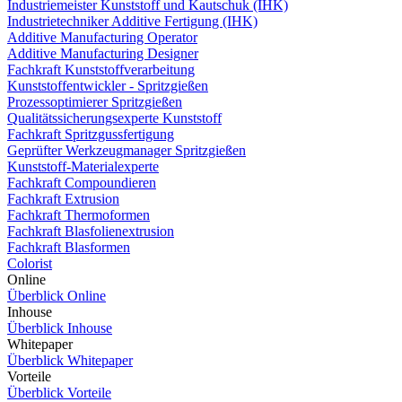
Industriemeister Kunststoff und Kautschuk (IHK)
Industrietechniker Additive Fertigung (IHK)
Additive Manufacturing Operator
Additive Manufacturing Designer
Fachkraft Kunststoffverarbeitung
Kunststoffentwickler - Spritzgießen
Prozessoptimierer Spritzgießen
Qualitätssicherungsexperte Kunststoff
Fachkraft Spritzgussfertigung
Geprüfter Werkzeugmanager Spritzgießen
Kunststoff-Materialexperte
Fachkraft Compoundieren
Fachkraft Extrusion
Fachkraft Thermoformen
Fachkraft Blasfolienextrusion
Fachkraft Blasformen
Colorist
Online
Überblick Online
Inhouse
Überblick Inhouse
Whitepaper
Überblick Whitepaper
Vorteile
Überblick Vorteile