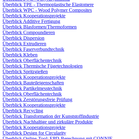
Überblick TPE - Thermoplastische Elastomere
Überblick WPC - Wood Polymer Composites
Überblick Kooperationsprojekte
Überblick Additive Fertigung
Überblick Blasformen/Thermoformen
Überblick Compoundieren
Überblick Dispersion
Überblick Extrudieren
Überblick Faserverbundtechnik
Überblick Kleben
Überblick Oberflächentechnik
Überblick Thermische Fügetechnologien
Überblick Spritzgießen
Überblick Kooperationsprojekte
Überblick Bauteileigenschaften
Überblick Partikelmesstechnik
Überblick Oberflächentechnik
Überblick Zerstörungsfreie Prüfung
Überblick Kooperationsprojekte
Überblick Recycling
Überblick Transformation der Kunststoffindustrie
Überblick Nachhaltige und zirkuläre Produkte
Überblick Kooperationsprojekte
Überblick Design for Circularity
Überblick Online-Tool: EPD-Berechnung mit CONNIE