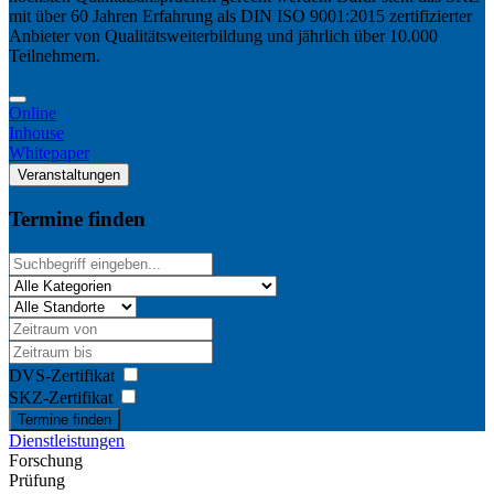
mit über 60 Jahren Erfahrung als DIN ISO 9001:2015 zertifizierter
Anbieter von Qualitätsweiterbildung und jährlich über 10.000
Teilnehmern.
Online
Inhouse
Whitepaper
Veranstaltungen
Termine finden
DVS-Zertifikat
SKZ-Zertifikat
Termine finden
Dienstleistungen
Forschung
Prüfung