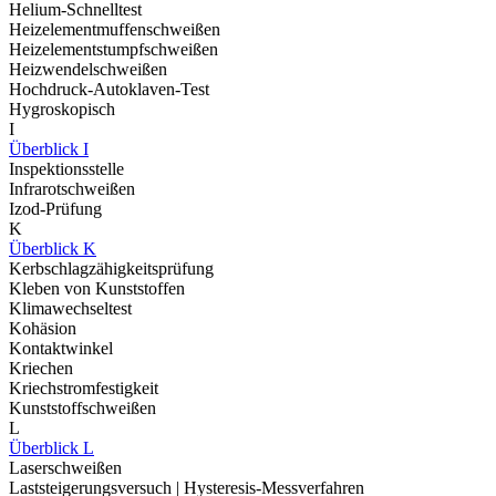
Helium-Schnelltest
Heizelementmuffenschweißen
Heizelementstumpfschweißen
Heizwendelschweißen
Hochdruck-Autoklaven-Test
Hygroskopisch
I
Überblick I
Inspektionsstelle
Infrarotschweißen
Izod-Prüfung
K
Überblick K
Kerbschlagzähigkeitsprüfung
Kleben von Kunststoffen
Klimawechseltest
Kohäsion
Kontaktwinkel
Kriechen
Kriechstromfestigkeit
Kunststoffschweißen
L
Überblick L
Laserschweißen
Laststeigerungsversuch | Hysteresis-Messverfahren