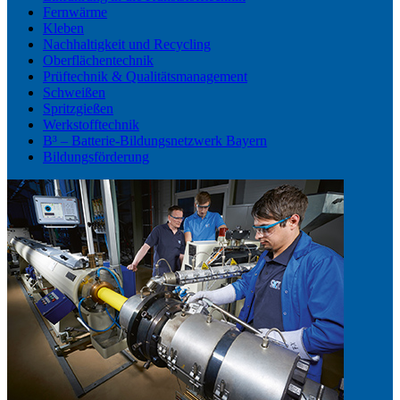
Fernwärme
Kleben
Nachhaltigkeit und Recycling
Oberflächentechnik
Prüftechnik & Qualitätsmanagement
Schweißen
Spritzgießen
Werkstofftechnik
B³ – Batterie-Bildungsnetzwerk Bayern
Bildungsförderung