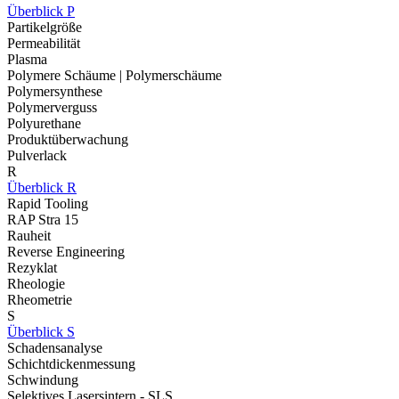
Überblick P
Partikelgröße
Permeabilität
Plasma
Polymere Schäume | Polymerschäume
Polymersynthese
Polymerverguss
Polyurethane
Produktüberwachung
Pulverlack
R
Überblick R
Rapid Tooling
RAP Stra 15
Rauheit
Reverse Engineering
Rezyklat
Rheologie
Rheometrie
S
Überblick S
Schadensanalyse
Schichtdickenmessung
Schwindung
Selektives Lasersintern - SLS