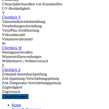
Ultraschallschweißen von Kunststoffen
UV-Beständigkeit
V
Überblick V
Vakuumultraviolettstrahlung
Verarbeitungsschwindung
VinylPlus-Zertifizierung
Viskositätszahl
Volumenwiderstand
W
Überblick W
Warmgasschweißen
Wasserstoffanwendungen
Wöhlerkurve | Wöhlerversuch
Z
Überblick Z
Zeitstand-Innendruckprüfung
Zeit-Spannung-Verschiebungsprinzip
Zeit-Temperatur-Verschiebungsprinzip
Zugfestigkeit
Zugversuch
Veranstaltungen
Home