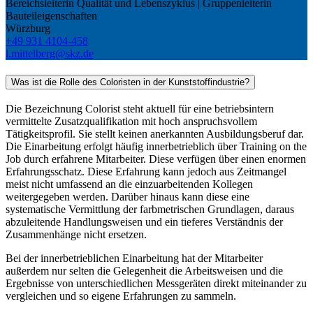
Bereichsleiterin Qualität und Lebenszyklus | Gruppenleiterin
Bauteileigenschaften
Würzburg
+49 931 4104-458
l.mittelberg@skz.de
Was ist die Rolle des Coloristen in der Kunststoffindustrie?
Die Bezeichnung Colorist steht aktuell für eine betriebsintern
vermittelte Zusatzqualifikation mit hoch anspruchsvollem
Tätigkeitsprofil. Sie stellt keinen anerkannten Ausbildungsberuf dar.
Die Einarbeitung erfolgt häufig innerbetrieblich über Training on the
Job durch erfahrene Mitarbeiter. Diese verfügen über einen enormen
Erfahrungsschatz. Diese Erfahrung kann jedoch aus Zeitmangel
meist nicht umfassend an die einzuarbeitenden Kollegen
weitergegeben werden. Darüber hinaus kann diese eine
systematische Vermittlung der farbmetrischen Grundlagen, daraus
abzuleitende Handlungsweisen und ein tieferes Verständnis der
Zusammenhänge nicht ersetzen.
Bei der innerbetrieblichen Einarbeitung hat der Mitarbeiter
außerdem nur selten die Gelegenheit die Arbeitsweisen und die
Ergebnisse von unterschiedlichen Messgeräten direkt miteinander zu
vergleichen und so eigene Erfahrungen zu sammeln.