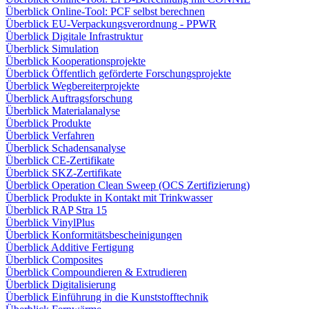
Überblick Online-Tool: PCF selbst berechnen
Überblick EU-Verpackungsverordnung - PPWR
Überblick Digitale Infrastruktur
Überblick Simulation
Überblick Kooperationsprojekte
Überblick Öffentlich geförderte Forschungsprojekte
Überblick Wegbereiterprojekte
Überblick Auftragsforschung
Überblick Materialanalyse
Überblick Produkte
Überblick Verfahren
Überblick Schadensanalyse
Überblick CE-Zertifikate
Überblick SKZ-Zertifikate
Überblick Operation Clean Sweep (OCS Zertifizierung)
Überblick Produkte in Kontakt mit Trinkwasser
Überblick RAP Stra 15
Überblick VinylPlus
Überblick Konformitätsbescheinigungen
Überblick Additive Fertigung
Überblick Composites
Überblick Compoundieren & Extrudieren
Überblick Digitalisierung
Überblick Einführung in die Kunststofftechnik