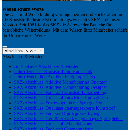
Wissen schafft Werte
Die Aus- und Weiterbildung von Ingenieuren und Fachkräften für
die Kunststoffindustrie ist Gründungszweck des SKZ und unsere
Mission. Seit 1961 ist das SKZ die Adresse der Branche für
betriebliche Weiterbildung. Mit dem Wissen Ihrer Mitarbeiter schafft
Ihr Unternehmen Werte.
Abschlüsse & Meister
Abschlüsse & Meister
zur Startseite Abschlüsse & Meister
Industriemeister Kunststoff und Kautschuk
Industrietechniker Additive Fertigung (IHK)
SKZ-Abschluss: Additive Manufacturing Operator
SKZ-Abschluss: Additive Manufacturing Designer
SKZ-Abschluss: Fachkraft Kunststoffverarbeitung
SKZ-Abschluss: Kunststoffentwickler Spritzgießen
SKZ-Abschluss: Prozessoptimierer Spritzgießen
SKZ-Abschluss: Qualitätssicherungsexperte Kunststoff
SKZ-Abschluss: Fachkraft Spritzgussfertigung
SKZ-Abschluss: Geprüfter Werkzeugmanager Spritzgießen
SKZ-Abschluss: Kunststoff-Materialexperte
SKZ-Abschluss: Fachkraft Compoundieren