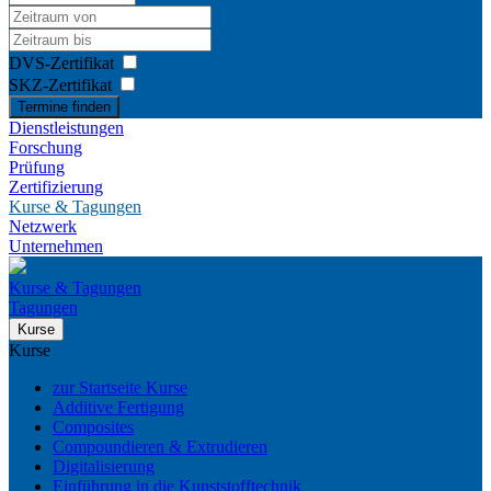
DVS-Zertifikat
SKZ-Zertifikat
Termine finden
Dienstleistungen
Forschung
Prüfung
Zertifizierung
Kurse & Tagungen
Netzwerk
Unternehmen
Kurse & Tagungen
Tagungen
Kurse
Kurse
zur Startseite Kurse
Additive Fertigung
Composites
Compoundieren & Extrudieren
Digitalisierung
Einführung in die Kunststofftechnik