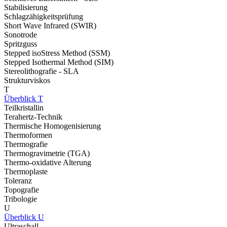
Stabilisierung
Schlagzähigkeitsprüfung
Short Wave Infrared (SWIR)
Sonotrode
Spritzguss
Stepped isoStress Method (SSM)
Stepped Isothermal Method (SIM)
Stereolithografie - SLA
Strukturviskos
T
Überblick T
Teilkristallin
Terahertz-Technik
Thermische Homogenisierung
Thermoformen
Thermografie
Thermogravimetrie (TGA)
Thermo-oxidative Alterung
Thermoplaste
Toleranz
Topografie
Tribologie
U
Überblick U
Ultraschall