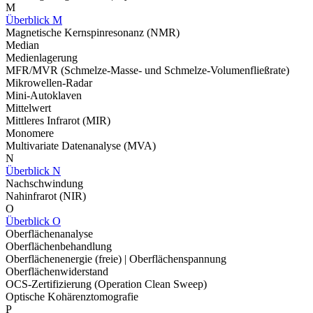
M
Überblick M
Magnetische Kernspinresonanz (NMR)
Median
Medienlagerung
MFR/MVR (Schmelze-Masse- und Schmelze-Volumenfließrate)
Mikrowellen-Radar
Mini-Autoklaven
Mittelwert
Mittleres Infrarot (MIR)
Monomere
Multivariate Datenanalyse (MVA)
N
Überblick N
Nachschwindung
Nahinfrarot (NIR)
O
Überblick O
Oberflächenanalyse
Oberflächenbehandlung
Oberflächenenergie (freie) | Oberflächenspannung
Oberflächenwiderstand
OCS-Zertifizierung (Operation Clean Sweep)
Optische Kohärenztomografie
P