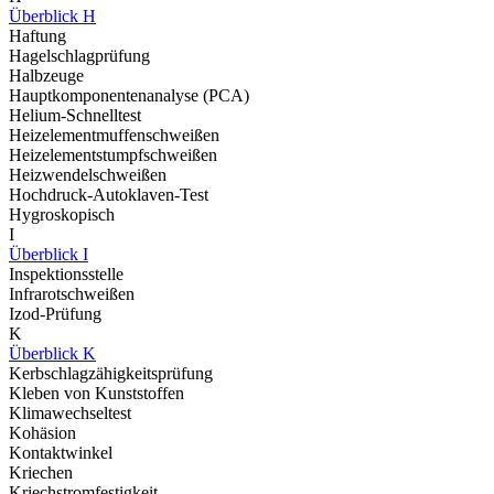
Überblick H
Haftung
Hagelschlagprüfung
Halbzeuge
Hauptkomponentenanalyse (PCA)
Helium-Schnelltest
Heizelementmuffenschweißen
Heizelementstumpfschweißen
Heizwendelschweißen
Hochdruck-Autoklaven-Test
Hygroskopisch
I
Überblick I
Inspektionsstelle
Infrarotschweißen
Izod-Prüfung
K
Überblick K
Kerbschlagzähigkeitsprüfung
Kleben von Kunststoffen
Klimawechseltest
Kohäsion
Kontaktwinkel
Kriechen
Kriechstromfestigkeit