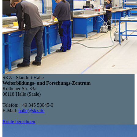
SKZ · Standort Halle
Weiterbildungs- und Forschungs-Zentrum
Köthener Str. 33a
06118 Halle (Saale)
Telefon: +49 345 53045-0
E-Mail:
halle@skz.de
Route berechnen