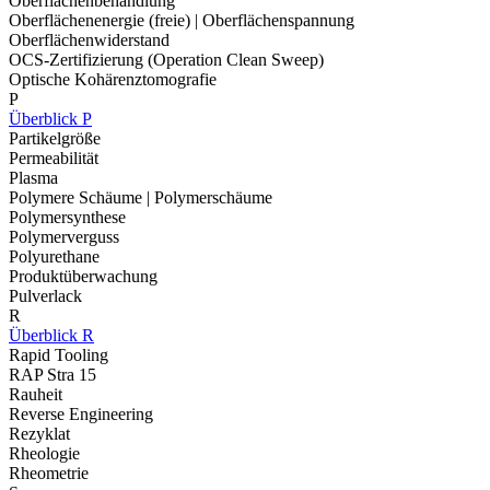
Oberflächenbehandlung
Oberflächenenergie (freie) | Oberflächenspannung
Oberflächenwiderstand
OCS-Zertifizierung (Operation Clean Sweep)
Optische Kohärenztomografie
P
Überblick P
Partikelgröße
Permeabilität
Plasma
Polymere Schäume | Polymerschäume
Polymersynthese
Polymerverguss
Polyurethane
Produktüberwachung
Pulverlack
R
Überblick R
Rapid Tooling
RAP Stra 15
Rauheit
Reverse Engineering
Rezyklat
Rheologie
Rheometrie