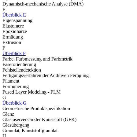
Dynamisch-mechanische Analyse (DMA)
E
Überblick E
Eigenspannung
Elastomere
Epoxidharze
Ermüdung
Extrusion
F
Überblick F
Farbe, Farbmessung und Farbmetrik
Faserorientierung
Fehlstellendetektion
Fertigungsverfahren der Additiven Fertigung
Filament
Formulierung
Fused Layer Modeling - FLM
G
Überblick G
Geometrische Produktspezifikation
Glanz
Glasfaserverstärkter Kunststoff (GFK)
Glasübergang
Granulat, Kunststoffgranulat
H