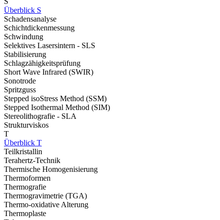
S
Überblick S
Schadensanalyse
Schichtdickenmessung
Schwindung
Selektives Lasersintern - SLS
Stabilisierung
Schlagzähigkeitsprüfung
Short Wave Infrared (SWIR)
Sonotrode
Spritzguss
Stepped isoStress Method (SSM)
Stepped Isothermal Method (SIM)
Stereolithografie - SLA
Strukturviskos
T
Überblick T
Teilkristallin
Terahertz-Technik
Thermische Homogenisierung
Thermoformen
Thermografie
Thermogravimetrie (TGA)
Thermo-oxidative Alterung
Thermoplaste