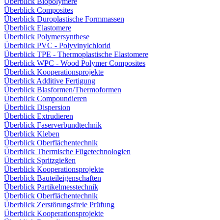
Überblick Biopolymere
Überblick Composites
Überblick Duroplastische Formmassen
Überblick Elastomere
Überblick Polymersynthese
Überblick PVC - Polyvinylchlorid
Überblick TPE - Thermoplastische Elastomere
Überblick WPC - Wood Polymer Composites
Überblick Kooperationsprojekte
Überblick Additive Fertigung
Überblick Blasformen/Thermoformen
Überblick Compoundieren
Überblick Dispersion
Überblick Extrudieren
Überblick Faserverbundtechnik
Überblick Kleben
Überblick Oberflächentechnik
Überblick Thermische Fügetechnologien
Überblick Spritzgießen
Überblick Kooperationsprojekte
Überblick Bauteileigenschaften
Überblick Partikelmesstechnik
Überblick Oberflächentechnik
Überblick Zerstörungsfreie Prüfung
Überblick Kooperationsprojekte