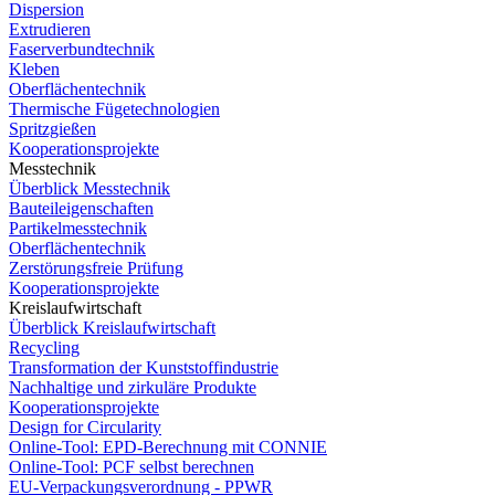
Dispersion
Extrudieren
Faserverbundtechnik
Kleben
Oberflächentechnik
Thermische Fügetechnologien
Spritzgießen
Kooperationsprojekte
Messtechnik
Überblick Messtechnik
Bauteileigenschaften
Partikelmesstechnik
Oberflächentechnik
Zerstörungsfreie Prüfung
Kooperationsprojekte
Kreislaufwirtschaft
Überblick Kreislaufwirtschaft
Recycling
Transformation der Kunststoffindustrie
Nachhaltige und zirkuläre Produkte
Kooperationsprojekte
Design for Circularity
Online-Tool: EPD-Berechnung mit CONNIE
Online-Tool: PCF selbst berechnen
EU-Verpackungsverordnung - PPWR