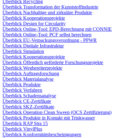
Überblick Recycling
Überblick Transformation der Kunststoffindustrie
Überblick Nachhaltige und zirkuläre Produkte
Überblick Kooperationsprojekte
Überblick Design for Circularity
Überblick Online-Tool: EPD-Berechnung mit CONNIE
Überblick Online-Tool: PCF selbst berechnen
Überblick EU-Verpackungsverordnung - PPWR
Überblick Digitale Infrastruktur
Überblick Simulation
Überblick Kooperationsprojekte
Überblick Öffentlich geförderte Forschungsprojekte
Überblick Wegbereiterprojekte
Überblick Auftragsforschung
Überblick Materialanalyse
Überblick Produkte
Überblick Verfahren
Überblick Schadensanalyse
Überblick CE-Zertifikate
Überblick SKZ-Zertifikate
Überblick Operation Clean Sweep (OCS Zertifizierung)
Überblick Produkte in Kontakt mit Trinkwasser
Überblick RAP Stra 15
Überblick VinylPlus
Überblick Konformitätsbescheinigungen