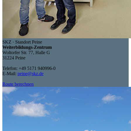
SKZ · Standort Peine
Weiterbildungs-Zentrum
Woltorfer Str. 77, Halle G
31224 Peine
Telefon: +49 5171 940996-0
E-Mail:
peine@skz.de
Route berechnen