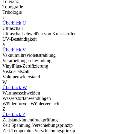
Toleranz
Topografie
Tribologie
U
Überblick U
Ultraschall
Ultraschallschweißen von Kunststoffen
UV-Beständigkeit
V
Überblick V
Vakuumultraviolettstrahlung
Verarbeitungsschwindung
VinylPlus-Zertifizierung
Viskositätszahl
Volumenwiderstand
W
Überblick W
Warmgasschweißen
Wasserstoffanwendungen
Wöhlerkurve | Wöhlerversuch
Z
Überblick Z
Zeitstand-Innendruckprüfung
Zeit-Spannung-Verschiebungsprinzip
Zeit-Temperatur-Verschiebungsprinzip