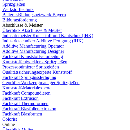
Spritzgießen
Werkstofftechnik
Batterie-Bildungsnetzwerk Bayern
Bildungsförderung
Abschlüsse & Meister
Überblick Abschlüsse & Meister
Industriemeister Kunststoff und Kautschuk (IHK)
Industrietechniker Additive Fertigung (IHK)
Additive Manufacturing Operator
Additive Manufacturing Designer
Fachkraft Kunststoffverarbeitung
Kunststoffentwickler - Spritzgießen
Prozessoptimierer Spritzgießen
Qualitätssicherungsexperte Kunststoff
Fachkraft Spritzgussfertigung
Geprüfter Werkzeugmanager Spritzgießen
Kunststoff-Materialexperte
Fachkraft Compoundieren
Fachkraft Extrusion
Fachkraft Thermoformen
Fachkraft Blasfolienextrusion
Fachkraft Blasformen
Colorist
Online
Überblick Online