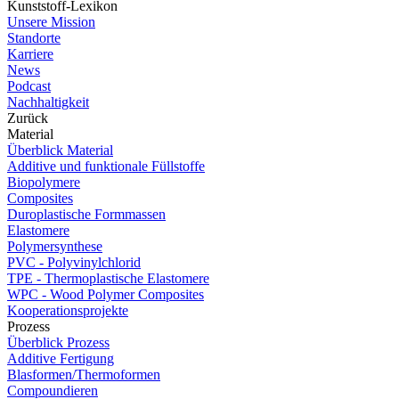
Kunststoff-Lexikon
Unsere Mission
Standorte
Karriere
News
Podcast
Nachhaltigkeit
Zurück
Material
Überblick Material
Additive und funktionale Füllstoffe
Biopolymere
Composites
Duroplastische Formmassen
Elastomere
Polymersynthese
PVC - Polyvinylchlorid
TPE - Thermoplastische Elastomere
WPC - Wood Polymer Composites
Kooperationsprojekte
Prozess
Überblick Prozess
Additive Fertigung
Blasformen/Thermoformen
Compoundieren