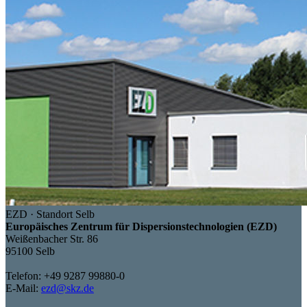
EZD · Standort Selb
Europäisches Zentrum für Dispersionstechnologien (EZD)
Weißenbacher Str. 86
95100 Selb
Telefon: +49 9287 99880-0
E-Mail:
ezd@skz.de