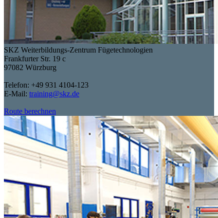
SKZ Weiterbildungs-Zentrum Fügetechnologien
Frankfurter Str. 19 c
97082 Würzburg
Telefon: +49 931 4104-123
E-Mail:
training@skz.de
Route berechnen