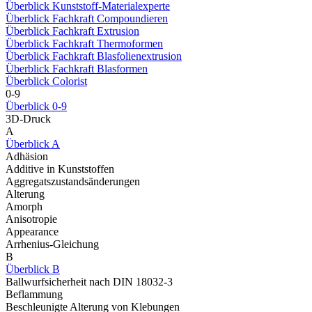
Überblick Kunststoff-Materialexperte
Überblick Fachkraft Compoundieren
Überblick Fachkraft Extrusion
Überblick Fachkraft Thermoformen
Überblick Fachkraft Blasfolienextrusion
Überblick Fachkraft Blasformen
Überblick Colorist
0-9
Überblick 0-9
3D-Druck
A
Überblick A
Adhäsion
Additive in Kunststoffen
Aggregatszustandsänderungen
Alterung
Amorph
Anisotropie
Appearance
Arrhenius-Gleichung
B
Überblick B
Ballwurfsicherheit nach DIN 18032-3
Beflammung
Beschleunigte Alterung von Klebungen