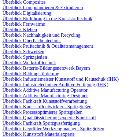
Überblick Composites
Überblick Compoundieren & Extrudieren
Überblick Digitalisierung
Überblick Einführung in die Kunststofftechnik
Überblick Fernwärme
Überblick Kleben
Überblick Nachhaltigkeit und Recycling
Überblick Oberflächentechnik
Überblick Prüftechnik & Qualitätsmanagement
Überblick Schweißen
Überblick Spritzgießen
Überblick Werkstofftechnik
Überblick Batterie-Bildungsnetzwerk Bayern
Überblick Bildungsförderung
Überblick Industriemeister Kunststoff und Kautschuk (IHK)
Überblick Industrietechniker Additive Fertigung (IHK)
Überblick Additive Manufacturing Operator
Überblick Additive Manufacturing Designer
Überblick Fachkraft Kunststoffverarbeitung
Überblick Kunststoffentwickler - Spritzgießen
Überblick Prozessoptimierer Spritzgießen
Überblick Qualitätssicherungsexperte Kunststoff
Überblick Fachkraft Spritzgussfertigung
Überblick Geprüfter Werkzeugmanager Spritzgießen
Überblick Kunststoff-Materialexperte