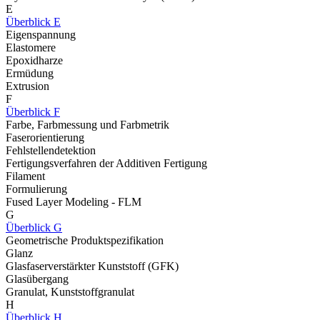
E
Überblick E
Eigenspannung
Elastomere
Epoxidharze
Ermüdung
Extrusion
F
Überblick F
Farbe, Farbmessung und Farbmetrik
Faserorientierung
Fehlstellendetektion
Fertigungsverfahren der Additiven Fertigung
Filament
Formulierung
Fused Layer Modeling - FLM
G
Überblick G
Geometrische Produktspezifikation
Glanz
Glasfaserverstärkter Kunststoff (GFK)
Glasübergang
Granulat, Kunststoffgranulat
H
Überblick H