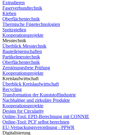
Extrudieren
Faserverbundtechnik
Kleben
Oberflächentechnik
Thermische Fügetechnologien
Spritzgießen
Kooperationsprojekte
Messtechnik
Überblick Messtechnik
Bauteileigenschaften
Partikelmesstechnik
Oberflächentechnik
Zerstörungsfreie Prüfung
Kooperationsprojekte
Kreislaufwirtschaft
Überblick Kreislaufwirtschaft
Recycling
Transformation der Kunststoffindustrie
Nachhaltige und zirkuläre Produkte
Kooperationsprojekte
Design for Circularity
Online-Tool: EPD-Berechnung mit CONNIE
Online-Tool: PCF selbst berechnen
EU-Verpackungsverordnung - PPWR
Digitalisierung