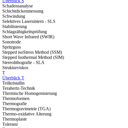
Überblick S
Schadensanalyse
Schichtdickenmessung
Schwindung
Selektives Lasersintern - SLS
Stabilisierung
Schlagzähigkeitsprüfung
Short Wave Infrared (SWIR)
Sonotrode
Spritzguss
Stepped isoStress Method (SSM)
Stepped Isothermal Method (SIM)
Stereolithografie - SLA
Strukturviskos
T
Überblick T
Teilkristallin
Terahertz-Technik
Thermische Homogenisierung
Thermoformen
Thermografie
Thermogravimetrie (TGA)
Thermo-oxidative Alterung
Thermoplaste
Toleranz