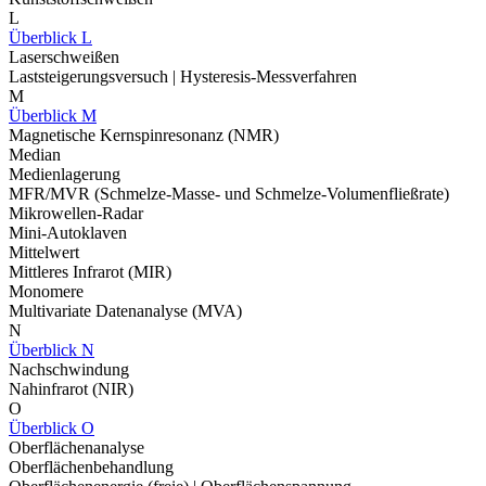
L
Überblick L
Laserschweißen
Laststeigerungsversuch | Hysteresis-Messverfahren
M
Überblick M
Magnetische Kernspinresonanz (NMR)
Median
Medienlagerung
MFR/MVR (Schmelze-Masse- und Schmelze-Volumenfließrate)
Mikrowellen-Radar
Mini-Autoklaven
Mittelwert
Mittleres Infrarot (MIR)
Monomere
Multivariate Datenanalyse (MVA)
N
Überblick N
Nachschwindung
Nahinfrarot (NIR)
O
Überblick O
Oberflächenanalyse
Oberflächenbehandlung