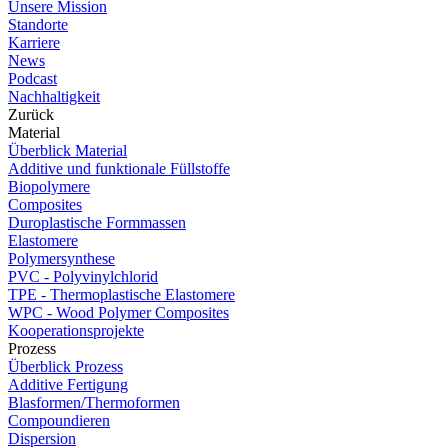
Unsere Mission
Standorte
Karriere
News
Podcast
Nachhaltigkeit
Zurück
Material
Überblick Material
Additive und funktionale Füllstoffe
Biopolymere
Composites
Duroplastische Formmassen
Elastomere
Polymersynthese
PVC - Polyvinylchlorid
TPE - Thermoplastische Elastomere
WPC - Wood Polymer Composites
Kooperationsprojekte
Prozess
Überblick Prozess
Additive Fertigung
Blasformen/Thermoformen
Compoundieren
Dispersion