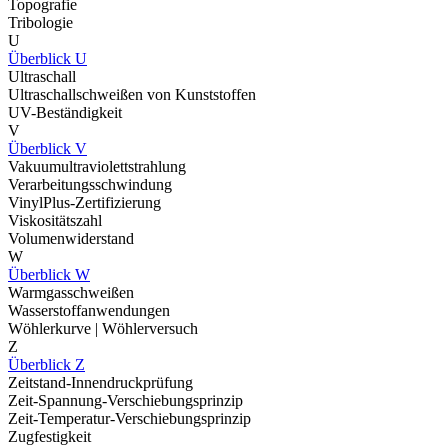
Topografie
Tribologie
U
Überblick U
Ultraschall
Ultraschallschweißen von Kunststoffen
UV-Beständigkeit
V
Überblick V
Vakuumultraviolettstrahlung
Verarbeitungsschwindung
VinylPlus-Zertifizierung
Viskositätszahl
Volumenwiderstand
W
Überblick W
Warmgasschweißen
Wasserstoffanwendungen
Wöhlerkurve | Wöhlerversuch
Z
Überblick Z
Zeitstand-Innendruckprüfung
Zeit-Spannung-Verschiebungsprinzip
Zeit-Temperatur-Verschiebungsprinzip
Zugfestigkeit