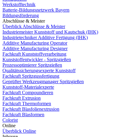
Werkstofftechnik
Batterie-Bildungsnetzwerk Bayern
Bildungsförderung
Abschlüsse & Meister
Überblick Abschlüsse & Meister
Industriemeister Kunststoff und Kautschuk (IHK)
Industrietechniker Additive Fertigung (IHK)
Additive Manufacturing Operator
Additive Manufacturing Designer
Fachkraft Kunststoffverarbeitung
Kunststoffentwickler - Spritzgießen
Prozessoptimierer Spritzgießen
Qualitätssicherungsexperte Kunststoff
Fachkraft Spritzgussfertigung
Geprüfter Werkzeugmanager Spritzgießen
Kunststoff-Materialexperte
Fachkraft Compoundieren
Fachkraft Extrusion
Fachkraft Thermoformen
Fachkraft Blasfolienextrusion
Fachkraft Blasformen
Colorist
Online
Überblick Online
Inhouse