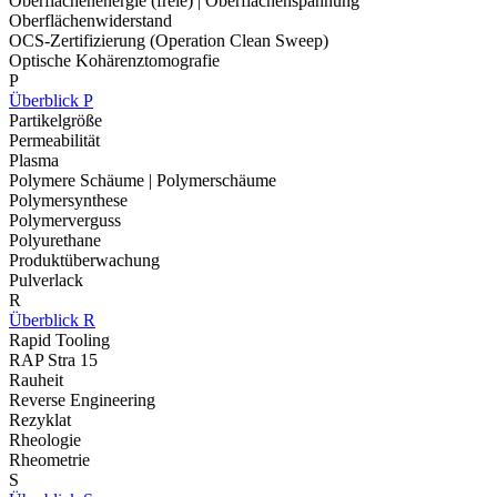
Oberflächenenergie (freie) | Oberflächenspannung
Oberflächenwiderstand
OCS-Zertifizierung (Operation Clean Sweep)
Optische Kohärenztomografie
P
Überblick P
Partikelgröße
Permeabilität
Plasma
Polymere Schäume | Polymerschäume
Polymersynthese
Polymerverguss
Polyurethane
Produktüberwachung
Pulverlack
R
Überblick R
Rapid Tooling
RAP Stra 15
Rauheit
Reverse Engineering
Rezyklat
Rheologie
Rheometrie
S