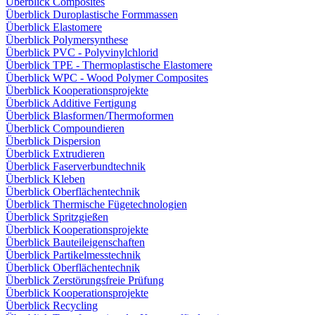
Überblick Composites
Überblick Duroplastische Formmassen
Überblick Elastomere
Überblick Polymersynthese
Überblick PVC - Polyvinylchlorid
Überblick TPE - Thermoplastische Elastomere
Überblick WPC - Wood Polymer Composites
Überblick Kooperationsprojekte
Überblick Additive Fertigung
Überblick Blasformen/Thermoformen
Überblick Compoundieren
Überblick Dispersion
Überblick Extrudieren
Überblick Faserverbundtechnik
Überblick Kleben
Überblick Oberflächentechnik
Überblick Thermische Fügetechnologien
Überblick Spritzgießen
Überblick Kooperationsprojekte
Überblick Bauteileigenschaften
Überblick Partikelmesstechnik
Überblick Oberflächentechnik
Überblick Zerstörungsfreie Prüfung
Überblick Kooperationsprojekte
Überblick Recycling