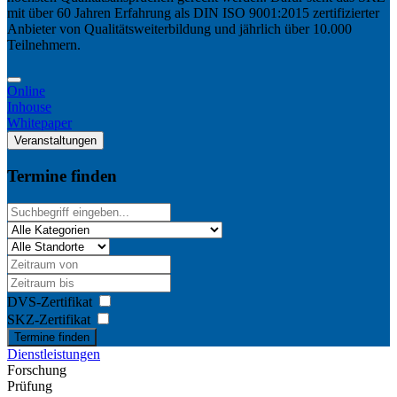
mit über 60 Jahren Erfahrung als DIN ISO 9001:2015 zertifizierter
Anbieter von Qualitätsweiterbildung und jährlich über 10.000
Teilnehmern.
Online
Inhouse
Whitepaper
Veranstaltungen
Termine finden
DVS-Zertifikat
SKZ-Zertifikat
Termine finden
Dienstleistungen
Forschung
Prüfung