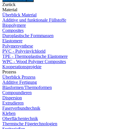
Zurück
Material
Überblick Material
Additive und funktionale Füllstoffe
Biopolymere
Composites
Duroplastische Formmassen
Elastomere
Polymersynthese
PVC - Polyvinylchlorid
TPE - Thermoplastische Elastomere
WPC - Wood Polymer Composites
Kooperationsprojekte
Prozess
Überblick Prozess
Additive Fertigung
Blasformen/Thermoformen
Compoundieren
Dispersion
Extrudieren
Faserverbundtechnik
Kleben
Oberflächentechnik
Thermische Fügetechnologien
Spritzgießen