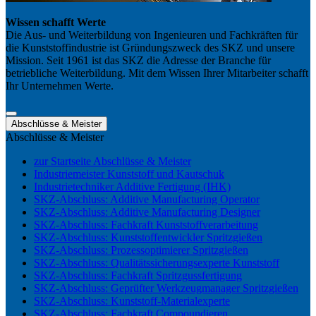
Wissen schafft Werte
Die Aus- und Weiterbildung von Ingenieuren und Fachkräften für
die Kunststoffindustrie ist Gründungszweck des SKZ und unsere
Mission. Seit 1961 ist das SKZ die Adresse der Branche für
betriebliche Weiterbildung. Mit dem Wissen Ihrer Mitarbeiter schafft
Ihr Unternehmen Werte.
Abschlüsse & Meister
Abschlüsse & Meister
zur Startseite Abschlüsse & Meister
Industriemeister Kunststoff und Kautschuk
Industrietechniker Additive Fertigung (IHK)
SKZ-Abschluss: Additive Manufacturing Operator
SKZ-Abschluss: Additive Manufacturing Designer
SKZ-Abschluss: Fachkraft Kunststoffverarbeitung
SKZ-Abschluss: Kunststoffentwickler Spritzgießen
SKZ-Abschluss: Prozessoptimierer Spritzgießen
SKZ-Abschluss: Qualitätssicherungsexperte Kunststoff
SKZ-Abschluss: Fachkraft Spritzgussfertigung
SKZ-Abschluss: Geprüfter Werkzeugmanager Spritzgießen
SKZ-Abschluss: Kunststoff-Materialexperte
SKZ-Abschluss: Fachkraft Compoundieren