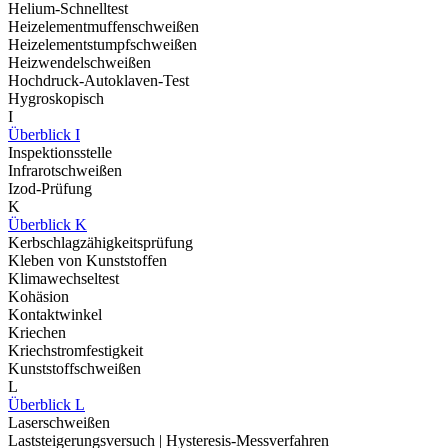
Helium-Schnelltest
Heizelementmuffenschweißen
Heizelementstumpfschweißen
Heizwendelschweißen
Hochdruck-Autoklaven-Test
Hygroskopisch
I
Überblick I
Inspektionsstelle
Infrarotschweißen
Izod-Prüfung
K
Überblick K
Kerbschlagzähigkeitsprüfung
Kleben von Kunststoffen
Klimawechseltest
Kohäsion
Kontaktwinkel
Kriechen
Kriechstromfestigkeit
Kunststoffschweißen
L
Überblick L
Laserschweißen
Laststeigerungsversuch | Hysteresis-Messverfahren