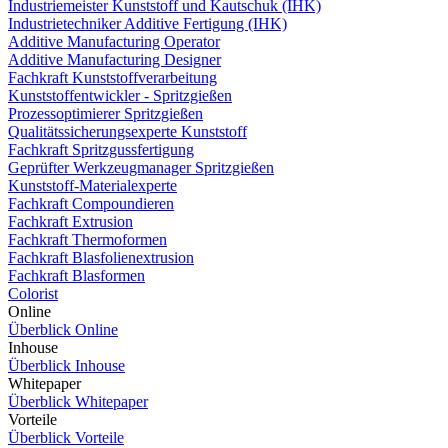
Industriemeister Kunststoff und Kautschuk (IHK)
Industrietechniker Additive Fertigung (IHK)
Additive Manufacturing Operator
Additive Manufacturing Designer
Fachkraft Kunststoffverarbeitung
Kunststoffentwickler - Spritzgießen
Prozessoptimierer Spritzgießen
Qualitätssicherungsexperte Kunststoff
Fachkraft Spritzgussfertigung
Geprüfter Werkzeugmanager Spritzgießen
Kunststoff-Materialexperte
Fachkraft Compoundieren
Fachkraft Extrusion
Fachkraft Thermoformen
Fachkraft Blasfolienextrusion
Fachkraft Blasformen
Colorist
Online
Überblick Online
Inhouse
Überblick Inhouse
Whitepaper
Überblick Whitepaper
Vorteile
Überblick Vorteile