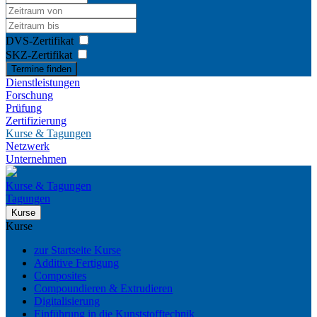
DVS-Zertifikat
SKZ-Zertifikat
Termine finden
Dienstleistungen
Forschung
Prüfung
Zertifizierung
Kurse & Tagungen
Netzwerk
Unternehmen
Kurse & Tagungen
Tagungen
Kurse
Kurse
zur Startseite Kurse
Additive Fertigung
Composites
Compoundieren & Extrudieren
Digitalisierung
Einführung in die Kunststofftechnik