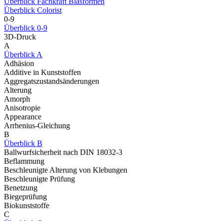
Überblick Fachkraft Blasformen
Überblick Colorist
0-9
Überblick 0-9
3D-Druck
A
Überblick A
Adhäsion
Additive in Kunststoffen
Aggregatszustandsänderungen
Alterung
Amorph
Anisotropie
Appearance
Arrhenius-Gleichung
B
Überblick B
Ballwurfsicherheit nach DIN 18032-3
Beflammung
Beschleunigte Alterung von Klebungen
Beschleunigte Prüfung
Benetzung
Biegeprüfung
Biokunststoffe
C