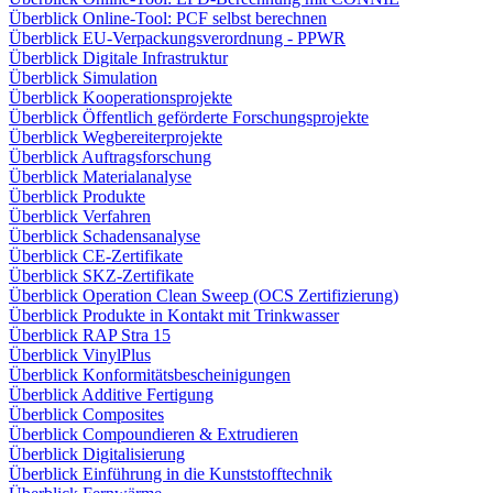
Überblick Online-Tool: PCF selbst berechnen
Überblick EU-Verpackungsverordnung - PPWR
Überblick Digitale Infrastruktur
Überblick Simulation
Überblick Kooperationsprojekte
Überblick Öffentlich geförderte Forschungsprojekte
Überblick Wegbereiterprojekte
Überblick Auftragsforschung
Überblick Materialanalyse
Überblick Produkte
Überblick Verfahren
Überblick Schadensanalyse
Überblick CE-Zertifikate
Überblick SKZ-Zertifikate
Überblick Operation Clean Sweep (OCS Zertifizierung)
Überblick Produkte in Kontakt mit Trinkwasser
Überblick RAP Stra 15
Überblick VinylPlus
Überblick Konformitätsbescheinigungen
Überblick Additive Fertigung
Überblick Composites
Überblick Compoundieren & Extrudieren
Überblick Digitalisierung
Überblick Einführung in die Kunststofftechnik