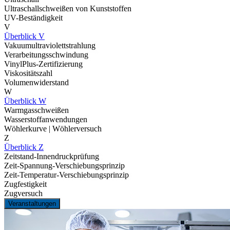
Ultraschallschweißen von Kunststoffen
UV-Beständigkeit
V
Überblick V
Vakuumultraviolettstrahlung
Verarbeitungsschwindung
VinylPlus-Zertifizierung
Viskositätszahl
Volumenwiderstand
W
Überblick W
Warmgasschweißen
Wasserstoffanwendungen
Wöhlerkurve | Wöhlerversuch
Z
Überblick Z
Zeitstand-Innendruckprüfung
Zeit-Spannung-Verschiebungsprinzip
Zeit-Temperatur-Verschiebungsprinzip
Zugfestigkeit
Zugversuch
Veranstaltungen