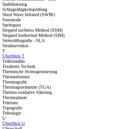
Stabilisierung
Schlagzähigkeitsprüfung
Short Wave Infrared (SWIR)
Sonotrode
Spritzguss
Stepped isoStress Method (SSM)
Stepped Isothermal Method (SIM)
Stereolithografie - SLA
Strukturviskos
T
Überblick T
Teilkristallin
Terahertz-Technik
Thermische Homogenisierung
Thermoformen
Thermografie
Thermogravimetrie (TGA)
Thermo-oxidative Alterung
Thermoplaste
Toleranz
Topografie
Tribologie
U
Überblick U
Ultraschall