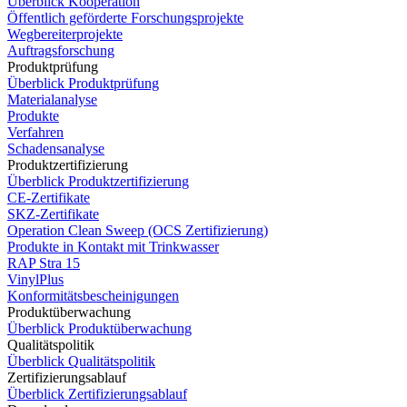
Überblick Kooperation
Öffentlich geförderte Forschungsprojekte
Wegbereiterprojekte
Auftragsforschung
Produktprüfung
Überblick Produktprüfung
Materialanalyse
Produkte
Verfahren
Schadensanalyse
Produktzertifizierung
Überblick Produktzertifizierung
CE-Zertifikate
SKZ-Zertifikate
Operation Clean Sweep (OCS Zertifizierung)
Produkte in Kontakt mit Trinkwasser
RAP Stra 15
VinylPlus
Konformitätsbescheinigungen
Produktüberwachung
Überblick Produktüberwachung
Qualitätspolitik
Überblick Qualitätspolitik
Zertifizierungsablauf
Überblick Zertifizierungsablauf