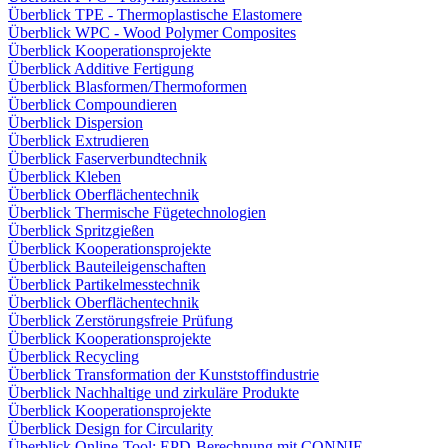
Überblick TPE - Thermoplastische Elastomere
Überblick WPC - Wood Polymer Composites
Überblick Kooperationsprojekte
Überblick Additive Fertigung
Überblick Blasformen/Thermoformen
Überblick Compoundieren
Überblick Dispersion
Überblick Extrudieren
Überblick Faserverbundtechnik
Überblick Kleben
Überblick Oberflächentechnik
Überblick Thermische Fügetechnologien
Überblick Spritzgießen
Überblick Kooperationsprojekte
Überblick Bauteileigenschaften
Überblick Partikelmesstechnik
Überblick Oberflächentechnik
Überblick Zerstörungsfreie Prüfung
Überblick Kooperationsprojekte
Überblick Recycling
Überblick Transformation der Kunststoffindustrie
Überblick Nachhaltige und zirkuläre Produkte
Überblick Kooperationsprojekte
Überblick Design for Circularity
Überblick Online-Tool: EPD-Berechnung mit CONNIE