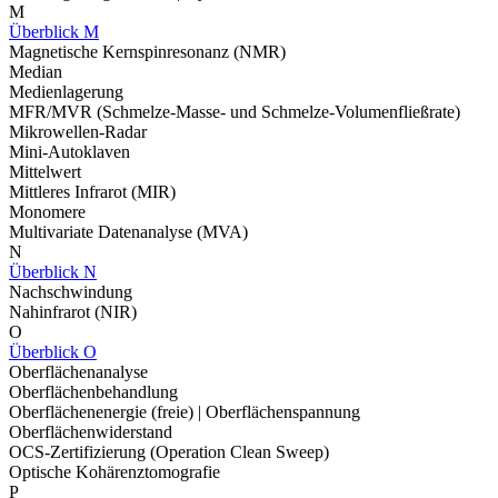
M
Überblick M
Magnetische Kernspinresonanz (NMR)
Median
Medienlagerung
MFR/MVR (Schmelze-Masse- und Schmelze-Volumenfließrate)
Mikrowellen-Radar
Mini-Autoklaven
Mittelwert
Mittleres Infrarot (MIR)
Monomere
Multivariate Datenanalyse (MVA)
N
Überblick N
Nachschwindung
Nahinfrarot (NIR)
O
Überblick O
Oberflächenanalyse
Oberflächenbehandlung
Oberflächenenergie (freie) | Oberflächenspannung
Oberflächenwiderstand
OCS-Zertifizierung (Operation Clean Sweep)
Optische Kohärenztomografie
P