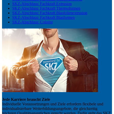
SKZ-Abschluss: Fachkraft Extrusion
SKZ-Abschluss: Fachkraft Thermoformen
SKZ-Abschluss: Fachkraft Blasfolienextrusion
SKZ-Abschluss: Fachkraft Blasformen
SKZ-Abschluss: Colorist
Jede Karriere braucht Ziele
Individuelle Voraussetzungen und Ziele erfordern flexibele und
individualisierbare Weiterbildungsangebote, die gleichzeitig
höchsten Qualitätsansprüchen gerecht werden. Dafür steht das SKZ