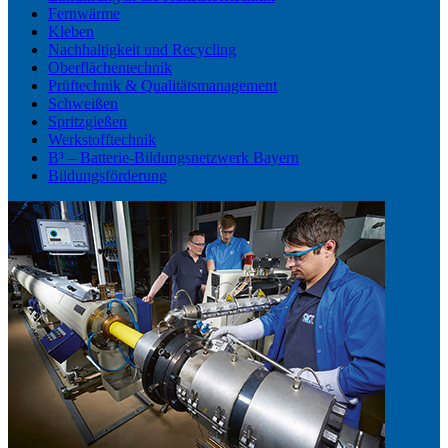
Fernwärme
Kleben
Nachhaltigkeit und Recycling
Oberflächentechnik
Prüftechnik & Qualitätsmanagement
Schweißen
Spritzgießen
Werkstofftechnik
B³ – Batterie-Bildungsnetzwerk Bayern
Bildungsförderung