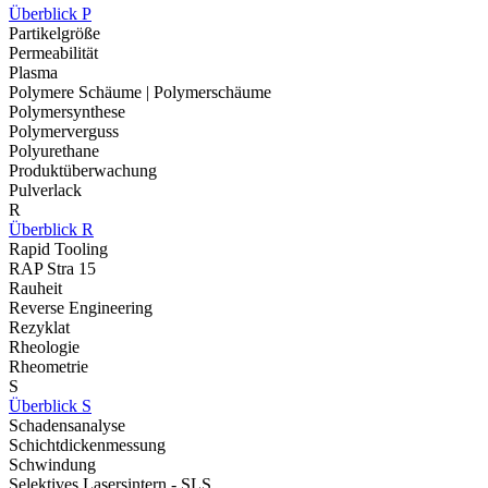
Überblick P
Partikelgröße
Permeabilität
Plasma
Polymere Schäume | Polymerschäume
Polymersynthese
Polymerverguss
Polyurethane
Produktüberwachung
Pulverlack
R
Überblick R
Rapid Tooling
RAP Stra 15
Rauheit
Reverse Engineering
Rezyklat
Rheologie
Rheometrie
S
Überblick S
Schadensanalyse
Schichtdickenmessung
Schwindung
Selektives Lasersintern - SLS