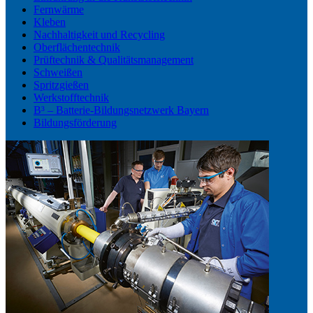
Fernwärme
Kleben
Nachhaltigkeit und Recycling
Oberflächentechnik
Prüftechnik & Qualitätsmanagement
Schweißen
Spritzgießen
Werkstofftechnik
B³ – Batterie-Bildungsnetzwerk Bayern
Bildungsförderung