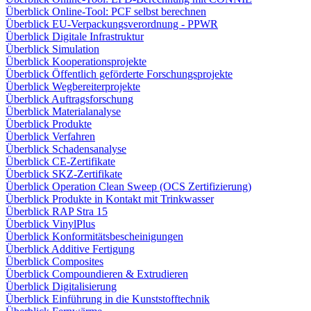
Überblick Online-Tool: PCF selbst berechnen
Überblick EU-Verpackungsverordnung - PPWR
Überblick Digitale Infrastruktur
Überblick Simulation
Überblick Kooperationsprojekte
Überblick Öffentlich geförderte Forschungsprojekte
Überblick Wegbereiterprojekte
Überblick Auftragsforschung
Überblick Materialanalyse
Überblick Produkte
Überblick Verfahren
Überblick Schadensanalyse
Überblick CE-Zertifikate
Überblick SKZ-Zertifikate
Überblick Operation Clean Sweep (OCS Zertifizierung)
Überblick Produkte in Kontakt mit Trinkwasser
Überblick RAP Stra 15
Überblick VinylPlus
Überblick Konformitätsbescheinigungen
Überblick Additive Fertigung
Überblick Composites
Überblick Compoundieren & Extrudieren
Überblick Digitalisierung
Überblick Einführung in die Kunststofftechnik