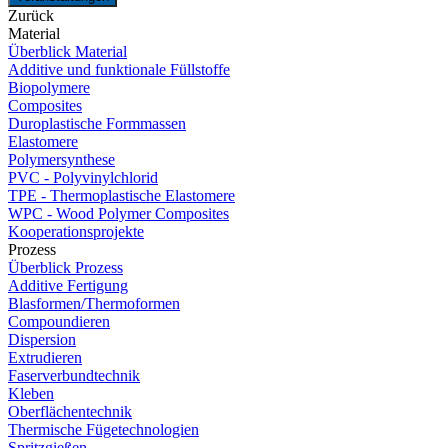
Zurück
Material
Überblick Material
Additive und funktionale Füllstoffe
Biopolymere
Composites
Duroplastische Formmassen
Elastomere
Polymersynthese
PVC - Polyvinylchlorid
TPE - Thermoplastische Elastomere
WPC - Wood Polymer Composites
Kooperationsprojekte
Prozess
Überblick Prozess
Additive Fertigung
Blasformen/Thermoformen
Compoundieren
Dispersion
Extrudieren
Faserverbundtechnik
Kleben
Oberflächentechnik
Thermische Fügetechnologien
Spritzgießen