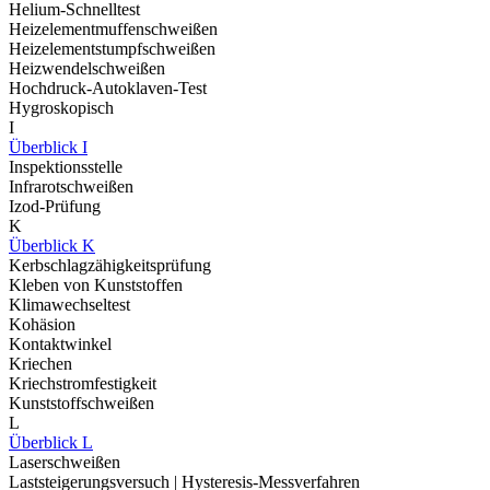
Helium-Schnelltest
Heizelementmuffenschweißen
Heizelementstumpfschweißen
Heizwendelschweißen
Hochdruck-Autoklaven-Test
Hygroskopisch
I
Überblick I
Inspektionsstelle
Infrarotschweißen
Izod-Prüfung
K
Überblick K
Kerbschlagzähigkeitsprüfung
Kleben von Kunststoffen
Klimawechseltest
Kohäsion
Kontaktwinkel
Kriechen
Kriechstromfestigkeit
Kunststoffschweißen
L
Überblick L
Laserschweißen
Laststeigerungsversuch | Hysteresis-Messverfahren