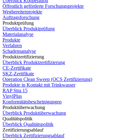
Überblick Kooperation
Öffentlich geförderte Forschungsprojekte
Wegbereiterprojekte
Auftragsforschung
Produktprüfung
Überblick Produktprüfung
Materialanalyse
Produkte
Verfahren
Schadensanalyse
Produktzertifizierung
Überblick Produktzertifizierung
CE-Zertifikate
SKZ-Zertifikate
Operation Clean Sweep (OCS Zertifizierung)
Produkte in Kontakt mit Trinkwasser
RAP Stra 15
VinylPlus
Konformitätsbescheinigungen
Produktüberwachung
Überblick Produktüberwachung
Qualitätspolitik
Überblick Qualitätspolitik
Zertifizierungsablauf
Überblick Zertifizierungsablauf