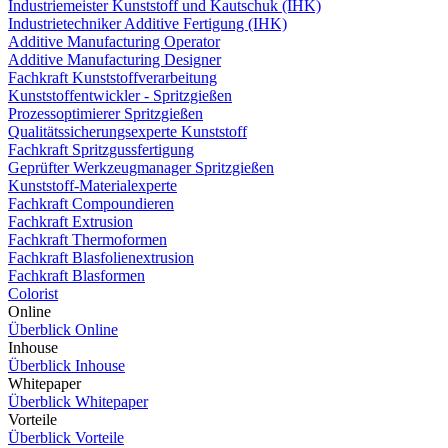
Industriemeister Kunststoff und Kautschuk (IHK)
Industrietechniker Additive Fertigung (IHK)
Additive Manufacturing Operator
Additive Manufacturing Designer
Fachkraft Kunststoffverarbeitung
Kunststoffentwickler - Spritzgießen
Prozessoptimierer Spritzgießen
Qualitätssicherungsexperte Kunststoff
Fachkraft Spritzgussfertigung
Geprüfter Werkzeugmanager Spritzgießen
Kunststoff-Materialexperte
Fachkraft Compoundieren
Fachkraft Extrusion
Fachkraft Thermoformen
Fachkraft Blasfolienextrusion
Fachkraft Blasformen
Colorist
Online
Überblick Online
Inhouse
Überblick Inhouse
Whitepaper
Überblick Whitepaper
Vorteile
Überblick Vorteile