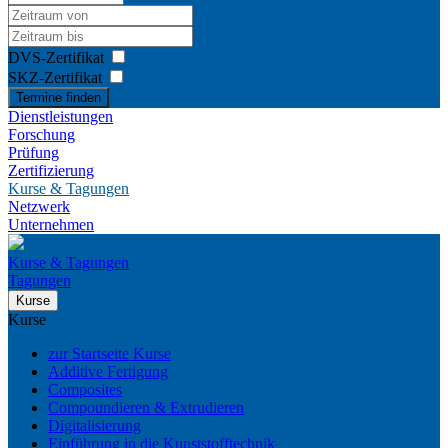
DVS-Zertifikat
SKZ-Zertifikat
Termine finden
Dienstleistungen
Forschung
Prüfung
Zertifizierung
Kurse & Tagungen
Netzwerk
Unternehmen
Kurse & Tagungen
Tagungen
Kurse
Kurse
zur Startseite Kurse
Additive Fertigung
Composites
Compoundieren & Extrudieren
Digitalisierung
Einführung in die Kunststofftechnik