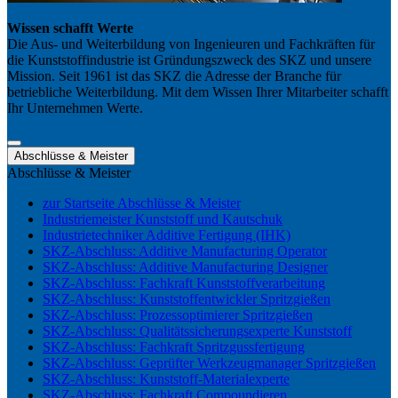
Wissen schafft Werte
Die Aus- und Weiterbildung von Ingenieuren und Fachkräften für
die Kunststoffindustrie ist Gründungszweck des SKZ und unsere
Mission. Seit 1961 ist das SKZ die Adresse der Branche für
betriebliche Weiterbildung. Mit dem Wissen Ihrer Mitarbeiter schafft
Ihr Unternehmen Werte.
Abschlüsse & Meister
Abschlüsse & Meister
zur Startseite Abschlüsse & Meister
Industriemeister Kunststoff und Kautschuk
Industrietechniker Additive Fertigung (IHK)
SKZ-Abschluss: Additive Manufacturing Operator
SKZ-Abschluss: Additive Manufacturing Designer
SKZ-Abschluss: Fachkraft Kunststoffverarbeitung
SKZ-Abschluss: Kunststoffentwickler Spritzgießen
SKZ-Abschluss: Prozessoptimierer Spritzgießen
SKZ-Abschluss: Qualitätssicherungsexperte Kunststoff
SKZ-Abschluss: Fachkraft Spritzgussfertigung
SKZ-Abschluss: Geprüfter Werkzeugmanager Spritzgießen
SKZ-Abschluss: Kunststoff-Materialexperte
SKZ-Abschluss: Fachkraft Compoundieren