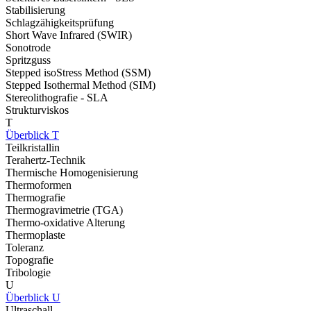
Stabilisierung
Schlagzähigkeitsprüfung
Short Wave Infrared (SWIR)
Sonotrode
Spritzguss
Stepped isoStress Method (SSM)
Stepped Isothermal Method (SIM)
Stereolithografie - SLA
Strukturviskos
T
Überblick T
Teilkristallin
Terahertz-Technik
Thermische Homogenisierung
Thermoformen
Thermografie
Thermogravimetrie (TGA)
Thermo-oxidative Alterung
Thermoplaste
Toleranz
Topografie
Tribologie
U
Überblick U
Ultraschall