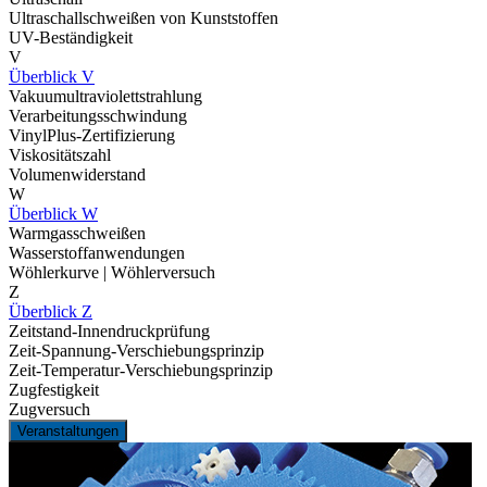
Ultraschallschweißen von Kunststoffen
UV-Beständigkeit
V
Überblick V
Vakuumultraviolettstrahlung
Verarbeitungsschwindung
VinylPlus-Zertifizierung
Viskositätszahl
Volumenwiderstand
W
Überblick W
Warmgasschweißen
Wasserstoffanwendungen
Wöhlerkurve | Wöhlerversuch
Z
Überblick Z
Zeitstand-Innendruckprüfung
Zeit-Spannung-Verschiebungsprinzip
Zeit-Temperatur-Verschiebungsprinzip
Zugfestigkeit
Zugversuch
Veranstaltungen