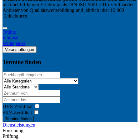
mit über 60 Jahren Erfahrung als DIN ISO 9001:2015 zertifizierter
Anbieter von Qualitätsweiterbildung und jährlich über 10.000
Teilnehmern.
Online
Inhouse
Whitepaper
Veranstaltungen
Termine finden
DVS-Zertifikat
SKZ-Zertifikat
Termine finden
Dienstleistungen
Forschung
Prüfung