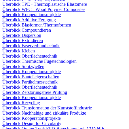
Überblick TPE - Thermoplastische Elastomere
Überblick WPC - Wood Polymer Composites
Überblick Kooperationsprojekte
Überblick Additive Fertigung
Überblick Blasformen/Thermoformen
Überblick Compoundieren
Überblick Dispersion
Überblick Extrudieren
Überblick Faserverbundtechnik
Überblick Kleben
Überblick Oberflächentechnik
Überblick Thermische Fügetechnologien
Überblick Spritzgießen
Überblick Kooperationsprojekte
Überblick Bauteileigenschaften
Überblick Partikelmesstechnik
Überblick Oberflächentechnik
Überblick Zerstörungsfreie Prüfung
Überblick Kooperationsprojekte
Überblick Recycling
Überblick Transformation der Kunststoffindustrie
Überblick Nachhaltige und zirkuläre Produkte
Überblick Kooperationsprojekte
Überblick Design for Circularity
Überblick Online-Tool: EPD-Berechnung mit CONNIE