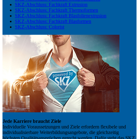
SKZ-Abschluss: Fachkraft Extrusion
SKZ-Abschluss: Fachkraft Thermoformen
SKZ-Abschluss: Fachkraft Blasfolienextrusion
SKZ-Abschluss: Fachkraft Blasformen
SKZ-Abschluss: Colorist
Jede Karriere braucht Ziele
Individuelle Voraussetzungen und Ziele erfordern flexibele und
individualisierbare Weiterbildungsangebote, die gleichzeitig
höchsten Qualitätsansprüchen gerecht werden. Dafür steht das SKZ