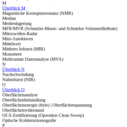
M
Überblick M
Magnetische Kernspinresonanz (NMR)
Median
Medienlagerung
MFR/MVR (Schmelze-Masse- und Schmelze-Volumenfließrate)
Mikrowellen-Radar
Mini-Autoklaven
Mittelwert
Mittleres Infrarot (MIR)
Monomere
Multivariate Datenanalyse (MVA)
N
Überblick N
Nachschwindung
Nahinfrarot (NIR)
O
Überblick O
Oberflächenanalyse
Oberflächenbehandlung
Oberflächenenergie (freie) | Oberflächenspannung
Oberflächenwiderstand
OCS-Zertifizierung (Operation Clean Sweep)
Optische Kohärenztomografie
P