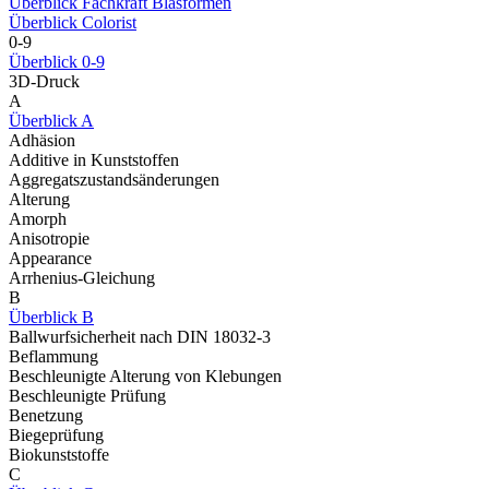
Überblick Fachkraft Blasformen
Überblick Colorist
0-9
Überblick 0-9
3D-Druck
A
Überblick A
Adhäsion
Additive in Kunststoffen
Aggregatszustandsänderungen
Alterung
Amorph
Anisotropie
Appearance
Arrhenius-Gleichung
B
Überblick B
Ballwurfsicherheit nach DIN 18032-3
Beflammung
Beschleunigte Alterung von Klebungen
Beschleunigte Prüfung
Benetzung
Biegeprüfung
Biokunststoffe
C