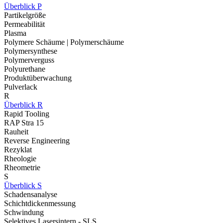
Überblick P
Partikelgröße
Permeabilität
Plasma
Polymere Schäume | Polymerschäume
Polymersynthese
Polymerverguss
Polyurethane
Produktüberwachung
Pulverlack
R
Überblick R
Rapid Tooling
RAP Stra 15
Rauheit
Reverse Engineering
Rezyklat
Rheologie
Rheometrie
S
Überblick S
Schadensanalyse
Schichtdickenmessung
Schwindung
Selektives Lasersintern - SLS