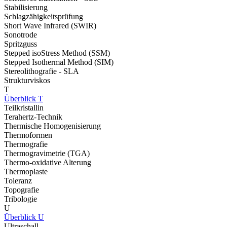
Stabilisierung
Schlagzähigkeitsprüfung
Short Wave Infrared (SWIR)
Sonotrode
Spritzguss
Stepped isoStress Method (SSM)
Stepped Isothermal Method (SIM)
Stereolithografie - SLA
Strukturviskos
T
Überblick T
Teilkristallin
Terahertz-Technik
Thermische Homogenisierung
Thermoformen
Thermografie
Thermogravimetrie (TGA)
Thermo-oxidative Alterung
Thermoplaste
Toleranz
Topografie
Tribologie
U
Überblick U
Ultraschall