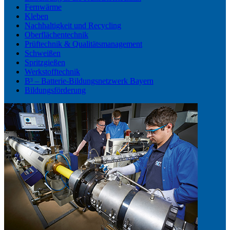
Fernwärme
Kleben
Nachhaltigkeit und Recycling
Oberflächentechnik
Prüftechnik & Qualitätsmanagement
Schweißen
Spritzgießen
Werkstofftechnik
B³ – Batterie-Bildungsnetzwerk Bayern
Bildungsförderung