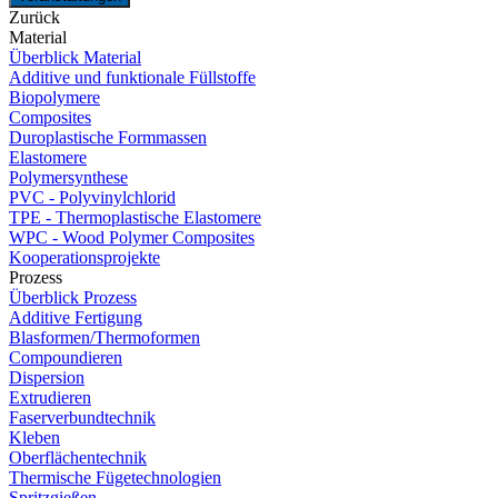
Zurück
Material
Überblick Material
Additive und funktionale Füllstoffe
Biopolymere
Composites
Duroplastische Formmassen
Elastomere
Polymersynthese
PVC - Polyvinylchlorid
TPE - Thermoplastische Elastomere
WPC - Wood Polymer Composites
Kooperationsprojekte
Prozess
Überblick Prozess
Additive Fertigung
Blasformen/Thermoformen
Compoundieren
Dispersion
Extrudieren
Faserverbundtechnik
Kleben
Oberflächentechnik
Thermische Fügetechnologien
Spritzgießen