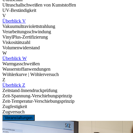
Ultraschallschweißen von Kunststoffen
UV-Beständigkeit
V
Überblick V
Vakuumultraviolettstrahlung
Verarbeitungsschwindung
VinylPlus-Zertifizierung
Viskositätszahl
Volumenwiderstand
W
Überblick W
Warmgasschweißen
Wasserstoffanwendungen
Wöhlerkurve | Wöhlerversuch
Z
Überblick Z
Zeitstand-Innendruckprüfung
Zeit-Spannung-Verschiebungsprinzip
Zeit-Temperatur-Verschiebungsprinzip
Zugfestigkeit
Zugversuch
Veranstaltungen