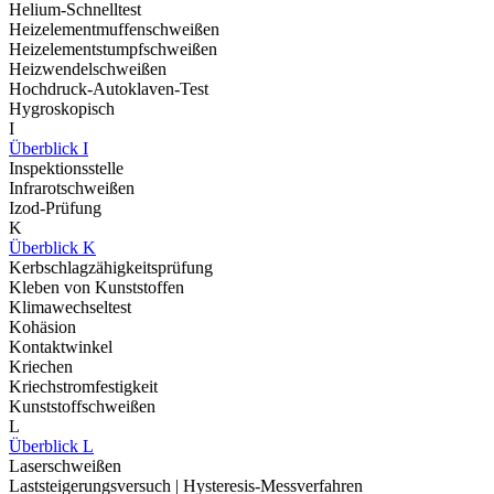
Helium-Schnelltest
Heizelementmuffenschweißen
Heizelementstumpfschweißen
Heizwendelschweißen
Hochdruck-Autoklaven-Test
Hygroskopisch
I
Überblick I
Inspektionsstelle
Infrarotschweißen
Izod-Prüfung
K
Überblick K
Kerbschlagzähigkeitsprüfung
Kleben von Kunststoffen
Klimawechseltest
Kohäsion
Kontaktwinkel
Kriechen
Kriechstromfestigkeit
Kunststoffschweißen
L
Überblick L
Laserschweißen
Laststeigerungsversuch | Hysteresis-Messverfahren