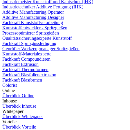
Industriemeister Kunststoff und Kautschuk (IHK)
Industrietechniker Additive Fertigung (IHK)
Additive Manufacturing Operator
Additive Manufacturing Designer
Fachkraft Kunststoffverarbeitung
Kunststoffentwickler - Spritzgießen
Prozessoptimierer Spritzgießen
Qualitätssicherungsexperte Kunststoff
Fachkraft Spritzgussfertigung
Geprüfter Werkzeugmanager Spritzgießen
Kunststoff-Materialexperte
Fachkraft Compoundieren
Fachkraft Extrusion
Fachkraft Thermoformen
Fachkraft Blasfolienextrusion
Fachkraft Blasformen
Colorist
Online
Überblick Online
Inhouse
Überblick Inhouse
Whitepaper
Überblick Whitepaper
Vorteile
Überblick Vorteile