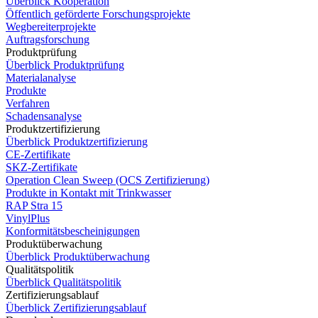
Überblick Kooperation
Öffentlich geförderte Forschungsprojekte
Wegbereiterprojekte
Auftragsforschung
Produktprüfung
Überblick Produktprüfung
Materialanalyse
Produkte
Verfahren
Schadensanalyse
Produktzertifizierung
Überblick Produktzertifizierung
CE-Zertifikate
SKZ-Zertifikate
Operation Clean Sweep (OCS Zertifizierung)
Produkte in Kontakt mit Trinkwasser
RAP Stra 15
VinylPlus
Konformitätsbescheinigungen
Produktüberwachung
Überblick Produktüberwachung
Qualitätspolitik
Überblick Qualitätspolitik
Zertifizierungsablauf
Überblick Zertifizierungsablauf