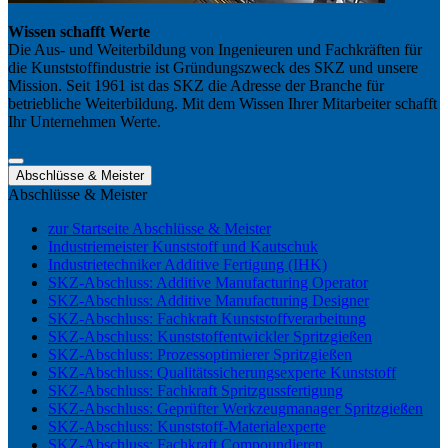
Wissen schafft Werte
Die Aus- und Weiterbildung von Ingenieuren und Fachkräften für
die Kunststoffindustrie ist Gründungszweck des SKZ und unsere
Mission. Seit 1961 ist das SKZ die Adresse der Branche für
betriebliche Weiterbildung. Mit dem Wissen Ihrer Mitarbeiter schafft
Ihr Unternehmen Werte.
Abschlüsse & Meister
Abschlüsse & Meister
zur Startseite Abschlüsse & Meister
Industriemeister Kunststoff und Kautschuk
Industrietechniker Additive Fertigung (IHK)
SKZ-Abschluss: Additive Manufacturing Operator
SKZ-Abschluss: Additive Manufacturing Designer
SKZ-Abschluss: Fachkraft Kunststoffverarbeitung
SKZ-Abschluss: Kunststoffentwickler Spritzgießen
SKZ-Abschluss: Prozessoptimierer Spritzgießen
SKZ-Abschluss: Qualitätssicherungsexperte Kunststoff
SKZ-Abschluss: Fachkraft Spritzgussfertigung
SKZ-Abschluss: Geprüfter Werkzeugmanager Spritzgießen
SKZ-Abschluss: Kunststoff-Materialexperte
SKZ-Abschluss: Fachkraft Compoundieren