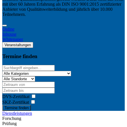
mit über 60 Jahren Erfahrung als DIN ISO 9001:2015 zertifizierter
Anbieter von Qualitätsweiterbildung und jährlich über 10.000
Teilnehmern.
Online
Inhouse
Whitepaper
Veranstaltungen
Termine finden
DVS-Zertifikat
SKZ-Zertifikat
Termine finden
Dienstleistungen
Forschung
Prüfung