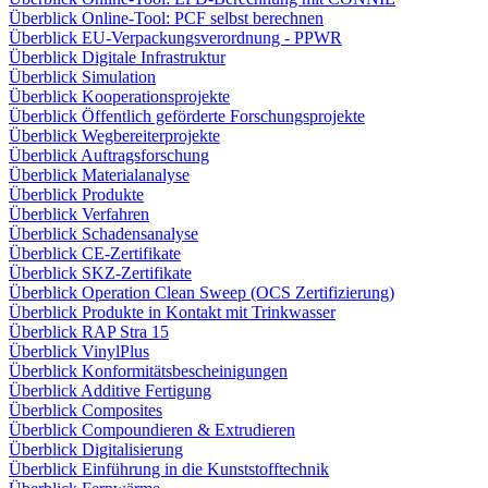
Überblick Online-Tool: PCF selbst berechnen
Überblick EU-Verpackungsverordnung - PPWR
Überblick Digitale Infrastruktur
Überblick Simulation
Überblick Kooperationsprojekte
Überblick Öffentlich geförderte Forschungsprojekte
Überblick Wegbereiterprojekte
Überblick Auftragsforschung
Überblick Materialanalyse
Überblick Produkte
Überblick Verfahren
Überblick Schadensanalyse
Überblick CE-Zertifikate
Überblick SKZ-Zertifikate
Überblick Operation Clean Sweep (OCS Zertifizierung)
Überblick Produkte in Kontakt mit Trinkwasser
Überblick RAP Stra 15
Überblick VinylPlus
Überblick Konformitätsbescheinigungen
Überblick Additive Fertigung
Überblick Composites
Überblick Compoundieren & Extrudieren
Überblick Digitalisierung
Überblick Einführung in die Kunststofftechnik