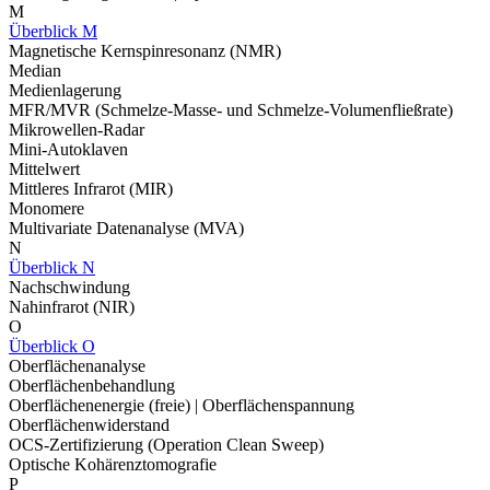
M
Überblick M
Magnetische Kernspinresonanz (NMR)
Median
Medienlagerung
MFR/MVR (Schmelze-Masse- und Schmelze-Volumenfließrate)
Mikrowellen-Radar
Mini-Autoklaven
Mittelwert
Mittleres Infrarot (MIR)
Monomere
Multivariate Datenanalyse (MVA)
N
Überblick N
Nachschwindung
Nahinfrarot (NIR)
O
Überblick O
Oberflächenanalyse
Oberflächenbehandlung
Oberflächenenergie (freie) | Oberflächenspannung
Oberflächenwiderstand
OCS-Zertifizierung (Operation Clean Sweep)
Optische Kohärenztomografie
P