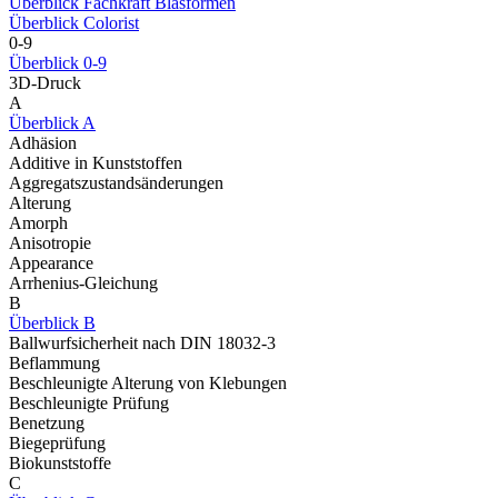
Überblick Fachkraft Blasformen
Überblick Colorist
0-9
Überblick 0-9
3D-Druck
A
Überblick A
Adhäsion
Additive in Kunststoffen
Aggregatszustandsänderungen
Alterung
Amorph
Anisotropie
Appearance
Arrhenius-Gleichung
B
Überblick B
Ballwurfsicherheit nach DIN 18032-3
Beflammung
Beschleunigte Alterung von Klebungen
Beschleunigte Prüfung
Benetzung
Biegeprüfung
Biokunststoffe
C