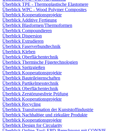
Überblick TPE - Thermoplastische Elastomere
Überblick WPC - Wood Polymer Composites
Überblick Kooperationsprojekte
Überblick Additive Fertigung
Überblick Blasformen/Thermoformen
Überblick Compoundieren
Überblick Dispersion
Überblick Extrudieren
Überblick Faserverbundtechnik
Überblick Kleben
Überblick Oberflächentechnik
Überblick Thermische Fügetechnologien
Überblick Spritzgießen
Überblick Kooperationsprojekte
Überblick Bauteileigenschaften
Überblick Partikelmesstechnik
Überblick Oberflächentechnik
Überblick Zerstörungsfreie Prüfung
Überblick Kooperationsprojekte
Überblick Recycling
Überblick Transformation der Kunststoffindustrie
Überblick Nachhaltige und zirkuläre Produkte
Überblick Kooperationsprojekte
Überblick Design for Circularity
Überblick Online-Tool: EPD-Berechnung mit CONNIE