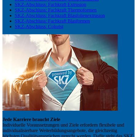
SKZ-Abschluss: Fachkraft Extrusion
SKZ-Abschluss: Fachkraft Thermoformen
SKZ-Abschluss: Fachkraft Blasfolienextrusion
SKZ-Abschluss: Fachkraft Blasformen
SKZ-Abschluss: Colorist
Jede Karriere braucht Ziele
Individuelle Voraussetzungen und Ziele erfordern flexibele und
individualisierbare Weiterbildungsangebote, die gleichzeitig
höchsten Qualitätsansprüchen gerecht werden. Dafür steht das SKZ