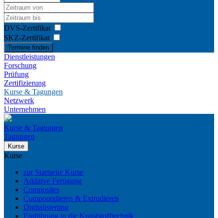
DVS-Zertifikat
SKZ-Zertifikat
Termine finden
Dienstleistungen
Forschung
Prüfung
Zertifizierung
Kurse & Tagungen
Netzwerk
Unternehmen
Kurse & Tagungen
Tagungen
Kurse
Kurse
zur Startseite Kurse
Additive Fertigung
Composites
Compoundieren & Extrudieren
Digitalisierung
Einführung in die Kunststofftechnik