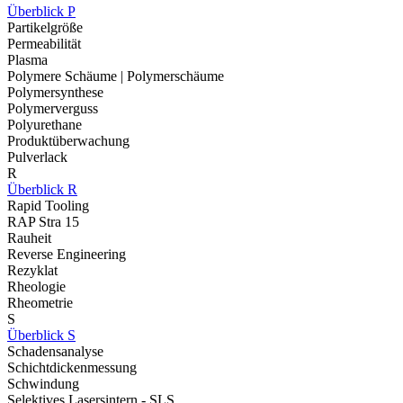
Überblick P
Partikelgröße
Permeabilität
Plasma
Polymere Schäume | Polymerschäume
Polymersynthese
Polymerverguss
Polyurethane
Produktüberwachung
Pulverlack
R
Überblick R
Rapid Tooling
RAP Stra 15
Rauheit
Reverse Engineering
Rezyklat
Rheologie
Rheometrie
S
Überblick S
Schadensanalyse
Schichtdickenmessung
Schwindung
Selektives Lasersintern - SLS