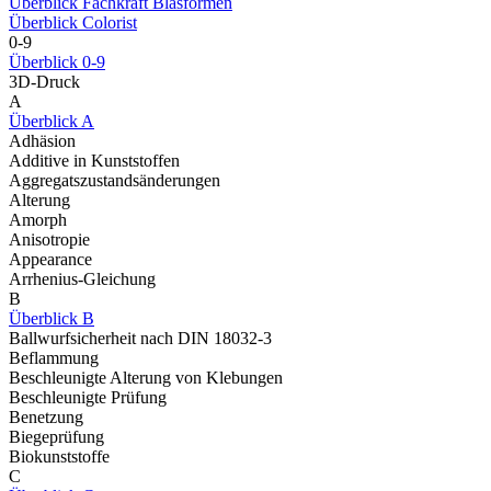
Überblick Fachkraft Blasformen
Überblick Colorist
0-9
Überblick 0-9
3D-Druck
A
Überblick A
Adhäsion
Additive in Kunststoffen
Aggregatszustandsänderungen
Alterung
Amorph
Anisotropie
Appearance
Arrhenius-Gleichung
B
Überblick B
Ballwurfsicherheit nach DIN 18032-3
Beflammung
Beschleunigte Alterung von Klebungen
Beschleunigte Prüfung
Benetzung
Biegeprüfung
Biokunststoffe
C