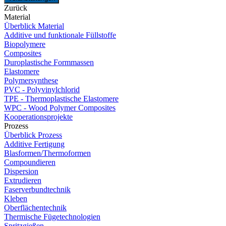
Zurück
Material
Überblick Material
Additive und funktionale Füllstoffe
Biopolymere
Composites
Duroplastische Formmassen
Elastomere
Polymersynthese
PVC - Polyvinylchlorid
TPE - Thermoplastische Elastomere
WPC - Wood Polymer Composites
Kooperationsprojekte
Prozess
Überblick Prozess
Additive Fertigung
Blasformen/Thermoformen
Compoundieren
Dispersion
Extrudieren
Faserverbundtechnik
Kleben
Oberflächentechnik
Thermische Fügetechnologien
Spritzgießen