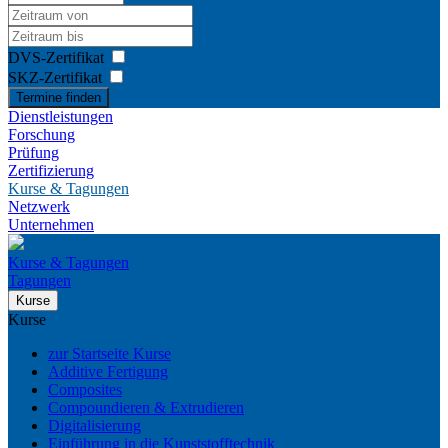
DVS-Zertifikat
SKZ-Zertifikat
Termine finden
Dienstleistungen
Forschung
Prüfung
Zertifizierung
Kurse & Tagungen
Netzwerk
Unternehmen
Kurse & Tagungen
Tagungen
Kurse
Kurse
zur Startseite Kurse
Additive Fertigung
Composites
Compoundieren & Extrudieren
Digitalisierung
Einführung in die Kunststofftechnik