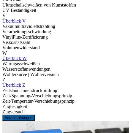
Ultraschallschweißen von Kunststoffen
UV-Beständigkeit
V
Überblick V
Vakuumultraviolettstrahlung
Verarbeitungsschwindung
VinylPlus-Zertifizierung
Viskositätszahl
Volumenwiderstand
W
Überblick W
Warmgasschweißen
Wasserstoffanwendungen
Wöhlerkurve | Wöhlerversuch
Z
Überblick Z
Zeitstand-Innendruckprüfung
Zeit-Spannung-Verschiebungsprinzip
Zeit-Temperatur-Verschiebungsprinzip
Zugfestigkeit
Zugversuch
Veranstaltungen