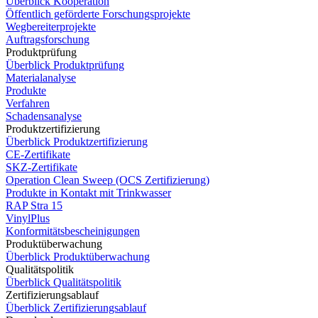
Überblick Kooperation
Öffentlich geförderte Forschungsprojekte
Wegbereiterprojekte
Auftragsforschung
Produktprüfung
Überblick Produktprüfung
Materialanalyse
Produkte
Verfahren
Schadensanalyse
Produktzertifizierung
Überblick Produktzertifizierung
CE-Zertifikate
SKZ-Zertifikate
Operation Clean Sweep (OCS Zertifizierung)
Produkte in Kontakt mit Trinkwasser
RAP Stra 15
VinylPlus
Konformitätsbescheinigungen
Produktüberwachung
Überblick Produktüberwachung
Qualitätspolitik
Überblick Qualitätspolitik
Zertifizierungsablauf
Überblick Zertifizierungsablauf