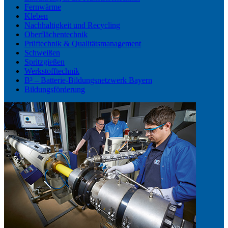
Fernwärme
Kleben
Nachhaltigkeit und Recycling
Oberflächentechnik
Prüftechnik & Qualitätsmanagement
Schweißen
Spritzgießen
Werkstofftechnik
B³ – Batterie-Bildungsnetzwerk Bayern
Bildungsförderung