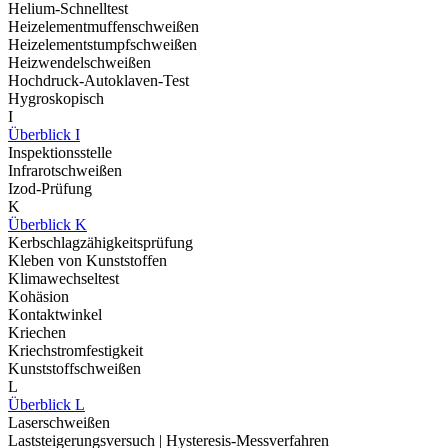
Helium-Schnelltest
Heizelementmuffenschweißen
Heizelementstumpfschweißen
Heizwendelschweißen
Hochdruck-Autoklaven-Test
Hygroskopisch
I
Überblick I
Inspektionsstelle
Infrarotschweißen
Izod-Prüfung
K
Überblick K
Kerbschlagzähigkeitsprüfung
Kleben von Kunststoffen
Klimawechseltest
Kohäsion
Kontaktwinkel
Kriechen
Kriechstromfestigkeit
Kunststoffschweißen
L
Überblick L
Laserschweißen
Laststeigerungsversuch | Hysteresis-Messverfahren