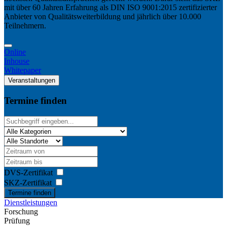
mit über 60 Jahren Erfahrung als DIN ISO 9001:2015 zertifizierter
Anbieter von Qualitätsweiterbildung und jährlich über 10.000
Teilnehmern.
Online
Inhouse
Whitepaper
Veranstaltungen
Termine finden
DVS-Zertifikat
SKZ-Zertifikat
Termine finden
Dienstleistungen
Forschung
Prüfung