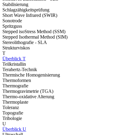
Stabilisierung
Schlagzähigkeitsprüfung
Short Wave Infrared (SWIR)
Sonotrode
Spritzguss
Stepped isoStress Method (SSM)
Stepped Isothermal Method (SIM)
Stereolithografie - SLA
Strukturviskos
T
Überblick T
Teilkristallin
Terahertz-Technik
Thermische Homogenisierung
Thermoformen
Thermografie
Thermogravimetrie (TGA)
Thermo-oxidative Alterung
Thermoplaste
Toleranz
Topografie
Tribologie
U
Überblick U
Ultraschall