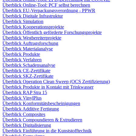
Überblick Online-Tool: PCF selbst berechnen
Überblick EU-Verpackungsverordnung - PPWR
Überblick Digitale Infrastruktur
Überblick Simulation
Überblick Kooperationsprojekte
Überblick Öffentlich geförderte Forschungsprojekte
Überblick Wegbereiterprojekte
Überblick Auftragsforschung
Überblick Materialanalyse
Überblick Produkte
Überblick Verfahren
Überblick Schadensanalyse
Überblick CE-Zertifikate
Überblick SKZ-Zertifikate
Überblick Operation Clean Sweep (OCS Zertifizierung)
Überblick Produkte in Kontakt mit Trinkwasser
Überblick RAP Stra 15
Überblick VinylPlus
Überblick Konformitätsbescheinigungen
Überblick Additive Fertigung
Überblick Composites
Überblick Compoundieren & Extrudieren
Überblick Digitalisierung
Überblick Einführung in die Kunststofftechnik