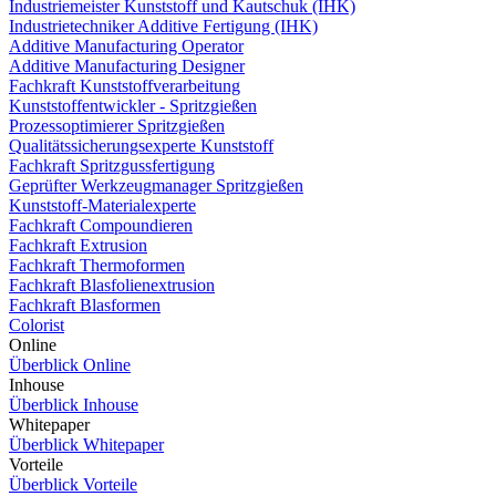
Industriemeister Kunststoff und Kautschuk (IHK)
Industrietechniker Additive Fertigung (IHK)
Additive Manufacturing Operator
Additive Manufacturing Designer
Fachkraft Kunststoffverarbeitung
Kunststoffentwickler - Spritzgießen
Prozessoptimierer Spritzgießen
Qualitätssicherungsexperte Kunststoff
Fachkraft Spritzgussfertigung
Geprüfter Werkzeugmanager Spritzgießen
Kunststoff-Materialexperte
Fachkraft Compoundieren
Fachkraft Extrusion
Fachkraft Thermoformen
Fachkraft Blasfolienextrusion
Fachkraft Blasformen
Colorist
Online
Überblick Online
Inhouse
Überblick Inhouse
Whitepaper
Überblick Whitepaper
Vorteile
Überblick Vorteile