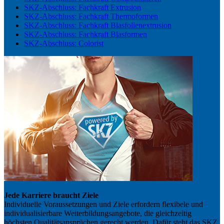
SKZ-Abschluss: Fachkraft Extrusion
SKZ-Abschluss: Fachkraft Thermoformen
SKZ-Abschluss: Fachkraft Blasfolienextrusion
SKZ-Abschluss: Fachkraft Blasformen
SKZ-Abschluss: Colorist
Jede Karriere braucht Ziele
Individuelle Voraussetzungen und Ziele erfordern flexibele und
individualisierbare Weiterbildungsangebote, die gleichzeitig
höchsten Qualitätsansprüchen gerecht werden. Dafür steht das SKZ