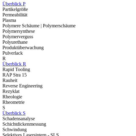
Überblick P
Partikelgröße
Permeabilität
Plasma
Polymere Schäume | Polymerschäume
Polymersynthese
Polymerverguss
Polyurethane
Produktüberwachung
Pulverlack
R
Überblick R
Rapid Tooling
RAP Stra 15
Rauheit
Reverse Engineering
Rezyklat
Rheologie
Rheometrie
S
Überblick S
Schadensanalyse
Schichtdickenmessung
Schwindung
Selektives Lasersintern - SLS