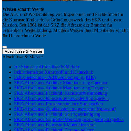
Wissen schafft Werte
Die Aus- und Weiterbildung von Ingenieuren und Fachkräften für
die Kunststoffindustrie ist Gründungszweck des SKZ und unsere
Mission. Seit 1961 ist das SKZ die Adresse der Branche für
betriebliche Weiterbildung. Mit dem Wissen Ihrer Mitarbeiter schafft
Ihr Unternehmen Werte.
Abschlüsse & Meister
Abschlüsse & Meister
zur Startseite Abschlüsse & Meister
Industriemeister Kunststoff und Kautschuk
Industrietechniker Additive Fertigung (IHK)
SKZ-Abschluss: Additive Manufacturing Operator
SKZ-Abschluss: Additive Manufacturing Designer
SKZ-Abschluss: Fachkraft Kunststoffverarbeitung
SKZ-Abschluss: Kunststoffentwickler Spritzgießen
SKZ-Abschluss: Prozessoptimierer Spritzgießen
SKZ-Abschluss: Qualitätssicherungsexperte Kunststoff
SKZ-Abschluss: Fachkraft Spritzgussfertigung
SKZ-Abschluss: Geprüfter Werkzeugmanager Spritzgießen
SKZ-Abschluss: Kunststoff-Materialexperte
SKZ-Abschluss: Fachkraft Compoundieren