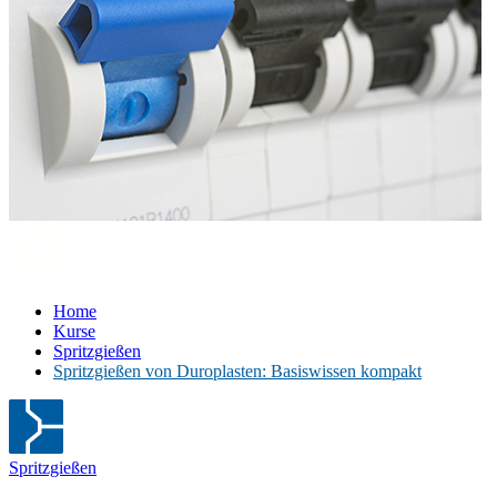
Home
Kurse
Spritzgießen
Spritzgießen von Duroplasten: Basiswissen kompakt
Spritzgießen