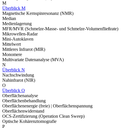
M
Überblick M
Magnetische Kernspinresonanz (NMR)
Median
Medienlagerung
MFR/MVR (Schmelze-Masse- und Schmelze-Volumenfließrate)
Mikrowellen-Radar
Mini-Autoklaven
Mittelwert
Mittleres Infrarot (MIR)
Monomere
Multivariate Datenanalyse (MVA)
N
Überblick N
Nachschwindung
Nahinfrarot (NIR)
O
Überblick O
Oberflächenanalyse
Oberflächenbehandlung
Oberflächenenergie (freie) | Oberflächenspannung
Oberflächenwiderstand
OCS-Zertifizierung (Operation Clean Sweep)
Optische Kohärenztomografie
P