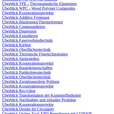
Überblick TPE - Thermoplastische Elastomere
Überblick WPC - Wood Polymer Composites
Überblick Kooperationsprojekte
Überblick Additive Fertigung
Überblick Blasformen/Thermoformen
Überblick Compoundieren
Überblick Dispersion
Überblick Extrudieren
Überblick Faserverbundtechnik
Überblick Kleben
Überblick Oberflächentechnik
Überblick Thermische Fügetechnologien
Überblick Spritzgießen
Überblick Kooperationsprojekte
Überblick Bauteileigenschaften
Überblick Partikelmesstechnik
Überblick Oberflächentechnik
Überblick Zerstörungsfreie Prüfung
Überblick Kooperationsprojekte
Überblick Recycling
Überblick Transformation der Kunststoffindustrie
Überblick Nachhaltige und zirkuläre Produkte
Überblick Kooperationsprojekte
Überblick Design for Circularity
Überblick Online-Tool: EPD-Berechnung mit CONNIE