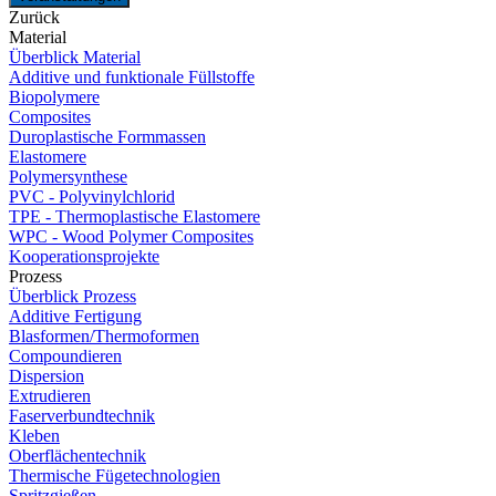
Zurück
Material
Überblick Material
Additive und funktionale Füllstoffe
Biopolymere
Composites
Duroplastische Formmassen
Elastomere
Polymersynthese
PVC - Polyvinylchlorid
TPE - Thermoplastische Elastomere
WPC - Wood Polymer Composites
Kooperationsprojekte
Prozess
Überblick Prozess
Additive Fertigung
Blasformen/Thermoformen
Compoundieren
Dispersion
Extrudieren
Faserverbundtechnik
Kleben
Oberflächentechnik
Thermische Fügetechnologien
Spritzgießen