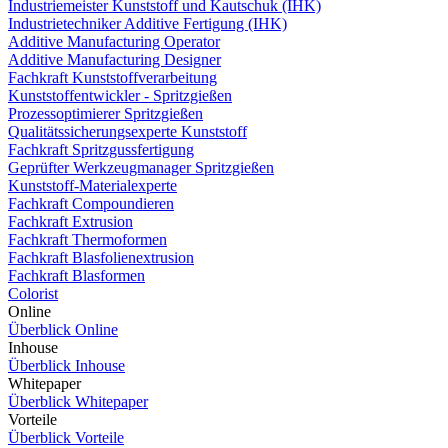
Industriemeister Kunststoff und Kautschuk (IHK)
Industrietechniker Additive Fertigung (IHK)
Additive Manufacturing Operator
Additive Manufacturing Designer
Fachkraft Kunststoffverarbeitung
Kunststoffentwickler - Spritzgießen
Prozessoptimierer Spritzgießen
Qualitätssicherungsexperte Kunststoff
Fachkraft Spritzgussfertigung
Geprüfter Werkzeugmanager Spritzgießen
Kunststoff-Materialexperte
Fachkraft Compoundieren
Fachkraft Extrusion
Fachkraft Thermoformen
Fachkraft Blasfolienextrusion
Fachkraft Blasformen
Colorist
Online
Überblick Online
Inhouse
Überblick Inhouse
Whitepaper
Überblick Whitepaper
Vorteile
Überblick Vorteile