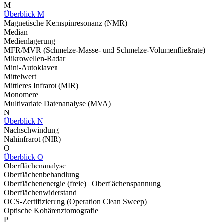
M
Überblick M
Magnetische Kernspinresonanz (NMR)
Median
Medienlagerung
MFR/MVR (Schmelze-Masse- und Schmelze-Volumenfließrate)
Mikrowellen-Radar
Mini-Autoklaven
Mittelwert
Mittleres Infrarot (MIR)
Monomere
Multivariate Datenanalyse (MVA)
N
Überblick N
Nachschwindung
Nahinfrarot (NIR)
O
Überblick O
Oberflächenanalyse
Oberflächenbehandlung
Oberflächenenergie (freie) | Oberflächenspannung
Oberflächenwiderstand
OCS-Zertifizierung (Operation Clean Sweep)
Optische Kohärenztomografie
P