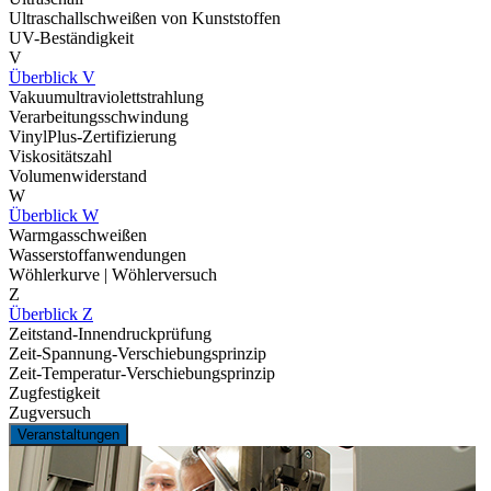
Ultraschallschweißen von Kunststoffen
UV-Beständigkeit
V
Überblick V
Vakuumultraviolettstrahlung
Verarbeitungsschwindung
VinylPlus-Zertifizierung
Viskositätszahl
Volumenwiderstand
W
Überblick W
Warmgasschweißen
Wasserstoffanwendungen
Wöhlerkurve | Wöhlerversuch
Z
Überblick Z
Zeitstand-Innendruckprüfung
Zeit-Spannung-Verschiebungsprinzip
Zeit-Temperatur-Verschiebungsprinzip
Zugfestigkeit
Zugversuch
Veranstaltungen