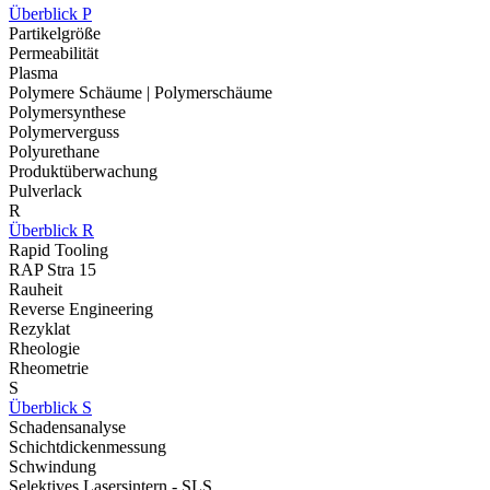
Überblick P
Partikelgröße
Permeabilität
Plasma
Polymere Schäume | Polymerschäume
Polymersynthese
Polymerverguss
Polyurethane
Produktüberwachung
Pulverlack
R
Überblick R
Rapid Tooling
RAP Stra 15
Rauheit
Reverse Engineering
Rezyklat
Rheologie
Rheometrie
S
Überblick S
Schadensanalyse
Schichtdickenmessung
Schwindung
Selektives Lasersintern - SLS