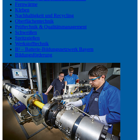
Fernwärme
Kleben
Nachhaltigkeit und Recycling
Oberflächentechnik
Prüftechnik & Qualitätsmanagement
Schweißen
Spritzgießen
Werkstofftechnik
B³ – Batterie-Bildungsnetzwerk Bayern
Bildungsförderung