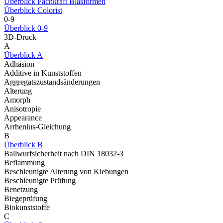
Überblick Fachkraft Blasformen
Überblick Colorist
0-9
Überblick 0-9
3D-Druck
A
Überblick A
Adhäsion
Additive in Kunststoffen
Aggregatszustandsänderungen
Alterung
Amorph
Anisotropie
Appearance
Arrhenius-Gleichung
B
Überblick B
Ballwurfsicherheit nach DIN 18032-3
Beflammung
Beschleunigte Alterung von Klebungen
Beschleunigte Prüfung
Benetzung
Biegeprüfung
Biokunststoffe
C