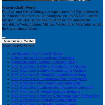
Wissen schafft Werte
Die Aus- und Weiterbildung von Ingenieuren und Fachkräften für
die Kunststoffindustrie ist Gründungszweck des SKZ und unsere
Mission. Seit 1961 ist das SKZ die Adresse der Branche für
betriebliche Weiterbildung. Mit dem Wissen Ihrer Mitarbeiter schafft
Ihr Unternehmen Werte.
Abschlüsse & Meister
Abschlüsse & Meister
zur Startseite Abschlüsse & Meister
Industriemeister Kunststoff und Kautschuk
Industrietechniker Additive Fertigung (IHK)
SKZ-Abschluss: Additive Manufacturing Operator
SKZ-Abschluss: Additive Manufacturing Designer
SKZ-Abschluss: Fachkraft Kunststoffverarbeitung
SKZ-Abschluss: Kunststoffentwickler Spritzgießen
SKZ-Abschluss: Prozessoptimierer Spritzgießen
SKZ-Abschluss: Qualitätssicherungsexperte Kunststoff
SKZ-Abschluss: Fachkraft Spritzgussfertigung
SKZ-Abschluss: Geprüfter Werkzeugmanager Spritzgießen
SKZ-Abschluss: Kunststoff-Materialexperte
SKZ-Abschluss: Fachkraft Compoundieren