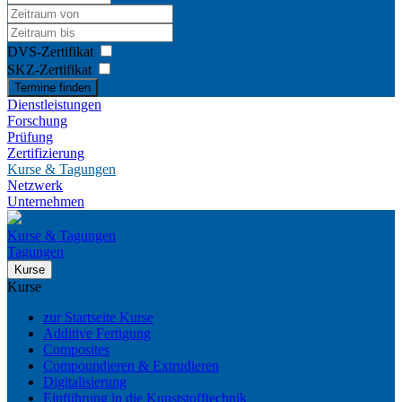
DVS-Zertifikat
SKZ-Zertifikat
Termine finden
Dienstleistungen
Forschung
Prüfung
Zertifizierung
Kurse & Tagungen
Netzwerk
Unternehmen
Kurse & Tagungen
Tagungen
Kurse
Kurse
zur Startseite Kurse
Additive Fertigung
Composites
Compoundieren & Extrudieren
Digitalisierung
Einführung in die Kunststofftechnik