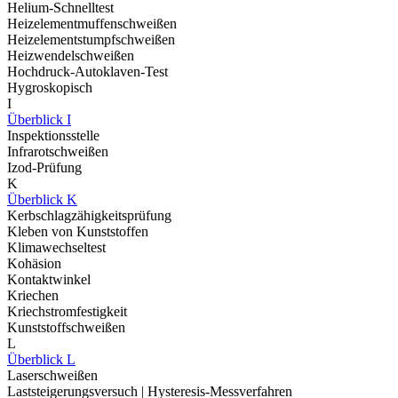
Helium-Schnelltest
Heizelementmuffenschweißen
Heizelementstumpfschweißen
Heizwendelschweißen
Hochdruck-Autoklaven-Test
Hygroskopisch
I
Überblick I
Inspektionsstelle
Infrarotschweißen
Izod-Prüfung
K
Überblick K
Kerbschlagzähigkeitsprüfung
Kleben von Kunststoffen
Klimawechseltest
Kohäsion
Kontaktwinkel
Kriechen
Kriechstromfestigkeit
Kunststoffschweißen
L
Überblick L
Laserschweißen
Laststeigerungsversuch | Hysteresis-Messverfahren