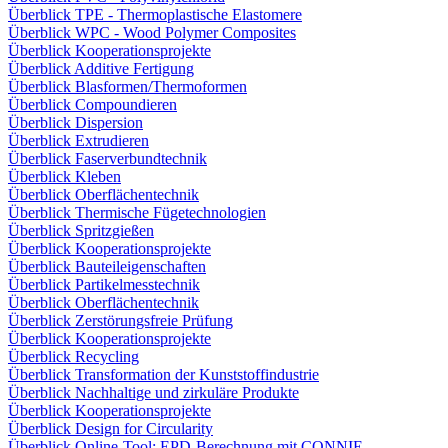
Überblick TPE - Thermoplastische Elastomere
Überblick WPC - Wood Polymer Composites
Überblick Kooperationsprojekte
Überblick Additive Fertigung
Überblick Blasformen/Thermoformen
Überblick Compoundieren
Überblick Dispersion
Überblick Extrudieren
Überblick Faserverbundtechnik
Überblick Kleben
Überblick Oberflächentechnik
Überblick Thermische Fügetechnologien
Überblick Spritzgießen
Überblick Kooperationsprojekte
Überblick Bauteileigenschaften
Überblick Partikelmesstechnik
Überblick Oberflächentechnik
Überblick Zerstörungsfreie Prüfung
Überblick Kooperationsprojekte
Überblick Recycling
Überblick Transformation der Kunststoffindustrie
Überblick Nachhaltige und zirkuläre Produkte
Überblick Kooperationsprojekte
Überblick Design for Circularity
Überblick Online-Tool: EPD-Berechnung mit CONNIE