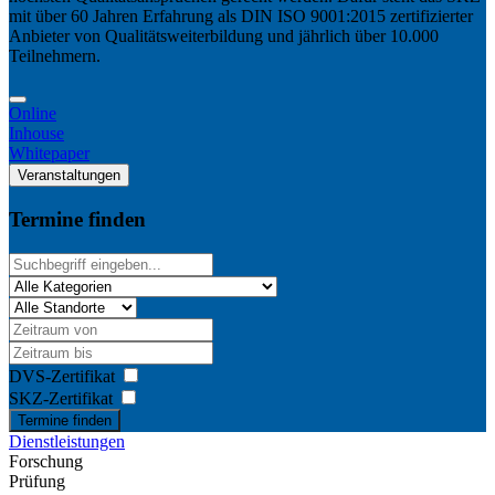
mit über 60 Jahren Erfahrung als DIN ISO 9001:2015 zertifizierter
Anbieter von Qualitätsweiterbildung und jährlich über 10.000
Teilnehmern.
Online
Inhouse
Whitepaper
Veranstaltungen
Termine finden
DVS-Zertifikat
SKZ-Zertifikat
Termine finden
Dienstleistungen
Forschung
Prüfung