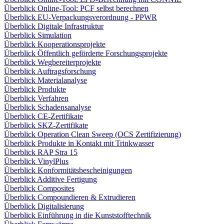
Überblick Online-Tool: PCF selbst berechnen
Überblick EU-Verpackungsverordnung - PPWR
Überblick Digitale Infrastruktur
Überblick Simulation
Überblick Kooperationsprojekte
Überblick Öffentlich geförderte Forschungsprojekte
Überblick Wegbereiterprojekte
Überblick Auftragsforschung
Überblick Materialanalyse
Überblick Produkte
Überblick Verfahren
Überblick Schadensanalyse
Überblick CE-Zertifikate
Überblick SKZ-Zertifikate
Überblick Operation Clean Sweep (OCS Zertifizierung)
Überblick Produkte in Kontakt mit Trinkwasser
Überblick RAP Stra 15
Überblick VinylPlus
Überblick Konformitätsbescheinigungen
Überblick Additive Fertigung
Überblick Composites
Überblick Compoundieren & Extrudieren
Überblick Digitalisierung
Überblick Einführung in die Kunststofftechnik