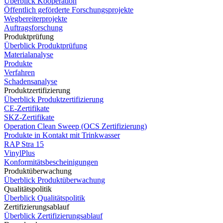
Überblick Kooperation
Öffentlich geförderte Forschungsprojekte
Wegbereiterprojekte
Auftragsforschung
Produktprüfung
Überblick Produktprüfung
Materialanalyse
Produkte
Verfahren
Schadensanalyse
Produktzertifizierung
Überblick Produktzertifizierung
CE-Zertifikate
SKZ-Zertifikate
Operation Clean Sweep (OCS Zertifizierung)
Produkte in Kontakt mit Trinkwasser
RAP Stra 15
VinylPlus
Konformitätsbescheinigungen
Produktüberwachung
Überblick Produktüberwachung
Qualitätspolitik
Überblick Qualitätspolitik
Zertifizierungsablauf
Überblick Zertifizierungsablauf