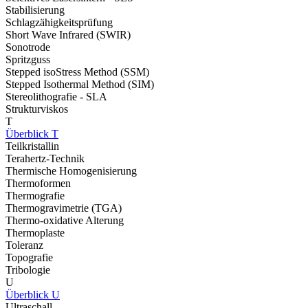
Stabilisierung
Schlagzähigkeitsprüfung
Short Wave Infrared (SWIR)
Sonotrode
Spritzguss
Stepped isoStress Method (SSM)
Stepped Isothermal Method (SIM)
Stereolithografie - SLA
Strukturviskos
T
Überblick T
Teilkristallin
Terahertz-Technik
Thermische Homogenisierung
Thermoformen
Thermografie
Thermogravimetrie (TGA)
Thermo-oxidative Alterung
Thermoplaste
Toleranz
Topografie
Tribologie
U
Überblick U
Ultraschall