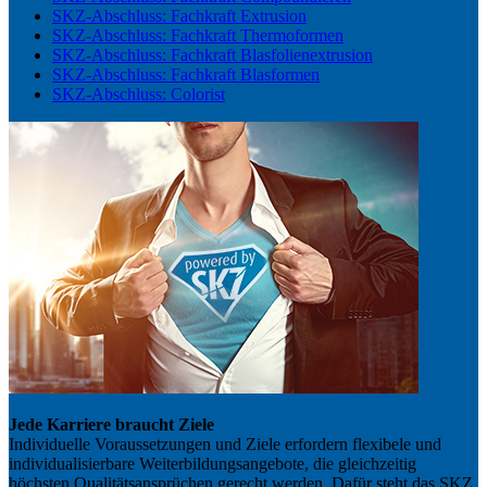
SKZ-Abschluss: Fachkraft Extrusion
SKZ-Abschluss: Fachkraft Thermoformen
SKZ-Abschluss: Fachkraft Blasfolienextrusion
SKZ-Abschluss: Fachkraft Blasformen
SKZ-Abschluss: Colorist
Jede Karriere braucht Ziele
Individuelle Voraussetzungen und Ziele erfordern flexibele und
individualisierbare Weiterbildungsangebote, die gleichzeitig
höchsten Qualitätsansprüchen gerecht werden. Dafür steht das SKZ