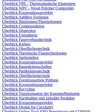
Überblick TPE - Thermoplastische Elastomere
Überblick WPC - Wood Polymer Composites
Überblick Kooperationsprojekte
Überblick Additive Fertigung
Überblick Blasformen/Thermoformen
Überblick Compoundieren
Überblick Dispersion
Überblick Extrudieren
Überblick Faserverbundtechnik
Überblick Kleben
Überblick Oberflächentechnik
Überblick Thermische Fügetechnologien
Überblick Spritzgießen
Überblick Kooperationsprojekte
Überblick Bauteileigenschaften
Überblick Partikelmesstechnik
Überblick Oberflächentechnik
Überblick Zerstörungsfreie Prüfung
Überblick Kooperationsprojekte
Überblick Recycling
Überblick Transformation der Kunststoffindustrie
Überblick Nachhaltige und zirkuläre Produkte
Überblick Kooperationsprojekte
Überblick Design for Circularity
Überblick Online-Tool: EPD-Berechnung mit CONNIE