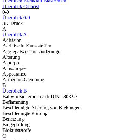
Überblick Fachkraft Blasformen
Überblick Colorist
0-9
Überblick 0-9
3D-Druck
A
Überblick A
Adhäsion
Additive in Kunststoffen
Aggregatszustandsänderungen
Alterung
Amorph
Anisotropie
Appearance
Arrhenius-Gleichung
B
Überblick B
Ballwurfsicherheit nach DIN 18032-3
Beflammung
Beschleunigte Alterung von Klebungen
Beschleunigte Prüfung
Benetzung
Biegeprüfung
Biokunststoffe
C