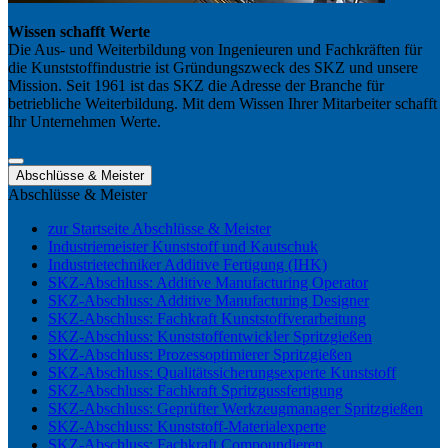
Wissen schafft Werte
Die Aus- und Weiterbildung von Ingenieuren und Fachkräften für
die Kunststoffindustrie ist Gründungszweck des SKZ und unsere
Mission. Seit 1961 ist das SKZ die Adresse der Branche für
betriebliche Weiterbildung. Mit dem Wissen Ihrer Mitarbeiter schafft
Ihr Unternehmen Werte.
Abschlüsse & Meister
Abschlüsse & Meister
zur Startseite Abschlüsse & Meister
Industriemeister Kunststoff und Kautschuk
Industrietechniker Additive Fertigung (IHK)
SKZ-Abschluss: Additive Manufacturing Operator
SKZ-Abschluss: Additive Manufacturing Designer
SKZ-Abschluss: Fachkraft Kunststoffverarbeitung
SKZ-Abschluss: Kunststoffentwickler Spritzgießen
SKZ-Abschluss: Prozessoptimierer Spritzgießen
SKZ-Abschluss: Qualitätssicherungsexperte Kunststoff
SKZ-Abschluss: Fachkraft Spritzgussfertigung
SKZ-Abschluss: Geprüfter Werkzeugmanager Spritzgießen
SKZ-Abschluss: Kunststoff-Materialexperte
SKZ-Abschluss: Fachkraft Compoundieren