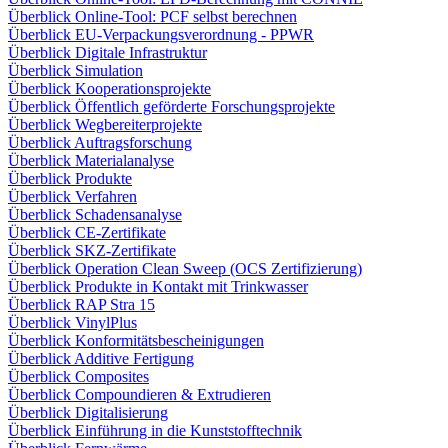
Überblick Online-Tool: PCF selbst berechnen
Überblick EU-Verpackungsverordnung - PPWR
Überblick Digitale Infrastruktur
Überblick Simulation
Überblick Kooperationsprojekte
Überblick Öffentlich geförderte Forschungsprojekte
Überblick Wegbereiterprojekte
Überblick Auftragsforschung
Überblick Materialanalyse
Überblick Produkte
Überblick Verfahren
Überblick Schadensanalyse
Überblick CE-Zertifikate
Überblick SKZ-Zertifikate
Überblick Operation Clean Sweep (OCS Zertifizierung)
Überblick Produkte in Kontakt mit Trinkwasser
Überblick RAP Stra 15
Überblick VinylPlus
Überblick Konformitätsbescheinigungen
Überblick Additive Fertigung
Überblick Composites
Überblick Compoundieren & Extrudieren
Überblick Digitalisierung
Überblick Einführung in die Kunststofftechnik