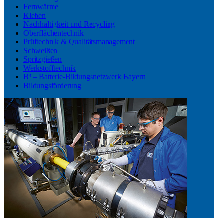
Fernwärme
Kleben
Nachhaltigkeit und Recycling
Oberflächentechnik
Prüftechnik & Qualitätsmanagement
Schweißen
Spritzgießen
Werkstofftechnik
B³ – Batterie-Bildungsnetzwerk Bayern
Bildungsförderung