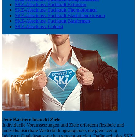
SKZ-Abschluss: Fachkraft Extrusion
SKZ-Abschluss: Fachkraft Thermoformen
SKZ-Abschluss: Fachkraft Blasfolienextrusion
SKZ-Abschluss: Fachkraft Blasformen
SKZ-Abschluss: Colorist
Jede Karriere braucht Ziele
Individuelle Voraussetzungen und Ziele erfordern flexibele und
individualisierbare Weiterbildungsangebote, die gleichzeitig
höchsten Qualitätsansprüchen gerecht werden. Dafür steht das SKZ