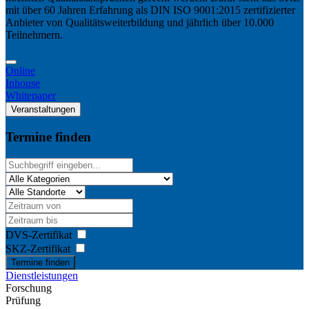
mit über 60 Jahren Erfahrung als DIN ISO 9001:2015 zertifizierter
Anbieter von Qualitätsweiterbildung und jährlich über 10.000
Teilnehmern.
Online
Inhouse
Whitepaper
Veranstaltungen
Termine finden
DVS-Zertifikat
SKZ-Zertifikat
Termine finden
Dienstleistungen
Forschung
Prüfung