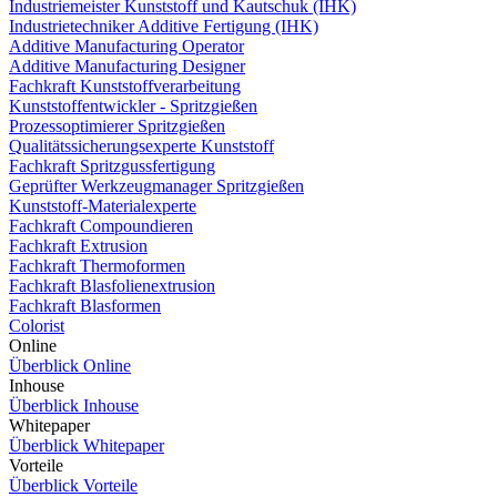
Industriemeister Kunststoff und Kautschuk (IHK)
Industrietechniker Additive Fertigung (IHK)
Additive Manufacturing Operator
Additive Manufacturing Designer
Fachkraft Kunststoffverarbeitung
Kunststoffentwickler - Spritzgießen
Prozessoptimierer Spritzgießen
Qualitätssicherungsexperte Kunststoff
Fachkraft Spritzgussfertigung
Geprüfter Werkzeugmanager Spritzgießen
Kunststoff-Materialexperte
Fachkraft Compoundieren
Fachkraft Extrusion
Fachkraft Thermoformen
Fachkraft Blasfolienextrusion
Fachkraft Blasformen
Colorist
Online
Überblick Online
Inhouse
Überblick Inhouse
Whitepaper
Überblick Whitepaper
Vorteile
Überblick Vorteile