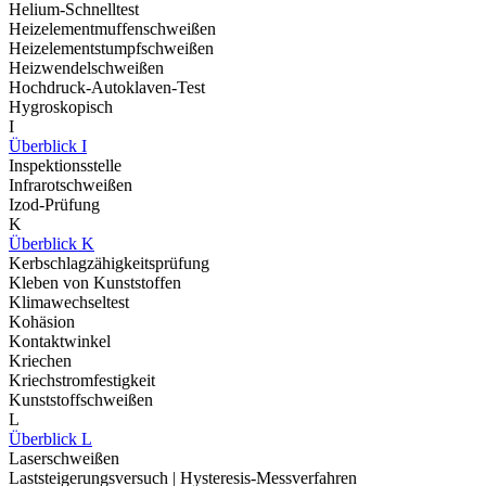
Helium-Schnelltest
Heizelementmuffenschweißen
Heizelementstumpfschweißen
Heizwendelschweißen
Hochdruck-Autoklaven-Test
Hygroskopisch
I
Überblick I
Inspektionsstelle
Infrarotschweißen
Izod-Prüfung
K
Überblick K
Kerbschlagzähigkeitsprüfung
Kleben von Kunststoffen
Klimawechseltest
Kohäsion
Kontaktwinkel
Kriechen
Kriechstromfestigkeit
Kunststoffschweißen
L
Überblick L
Laserschweißen
Laststeigerungsversuch | Hysteresis-Messverfahren