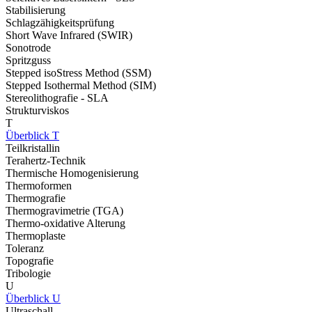
Stabilisierung
Schlagzähigkeitsprüfung
Short Wave Infrared (SWIR)
Sonotrode
Spritzguss
Stepped isoStress Method (SSM)
Stepped Isothermal Method (SIM)
Stereolithografie - SLA
Strukturviskos
T
Überblick T
Teilkristallin
Terahertz-Technik
Thermische Homogenisierung
Thermoformen
Thermografie
Thermogravimetrie (TGA)
Thermo-oxidative Alterung
Thermoplaste
Toleranz
Topografie
Tribologie
U
Überblick U
Ultraschall