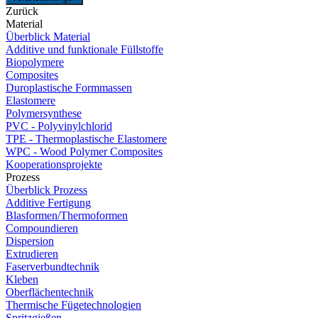
Zurück
Material
Überblick Material
Additive und funktionale Füllstoffe
Biopolymere
Composites
Duroplastische Formmassen
Elastomere
Polymersynthese
PVC - Polyvinylchlorid
TPE - Thermoplastische Elastomere
WPC - Wood Polymer Composites
Kooperationsprojekte
Prozess
Überblick Prozess
Additive Fertigung
Blasformen/Thermoformen
Compoundieren
Dispersion
Extrudieren
Faserverbundtechnik
Kleben
Oberflächentechnik
Thermische Fügetechnologien
Spritzgießen