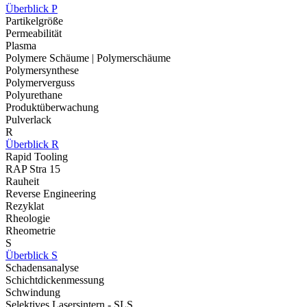
Überblick P
Partikelgröße
Permeabilität
Plasma
Polymere Schäume | Polymerschäume
Polymersynthese
Polymerverguss
Polyurethane
Produktüberwachung
Pulverlack
R
Überblick R
Rapid Tooling
RAP Stra 15
Rauheit
Reverse Engineering
Rezyklat
Rheologie
Rheometrie
S
Überblick S
Schadensanalyse
Schichtdickenmessung
Schwindung
Selektives Lasersintern - SLS