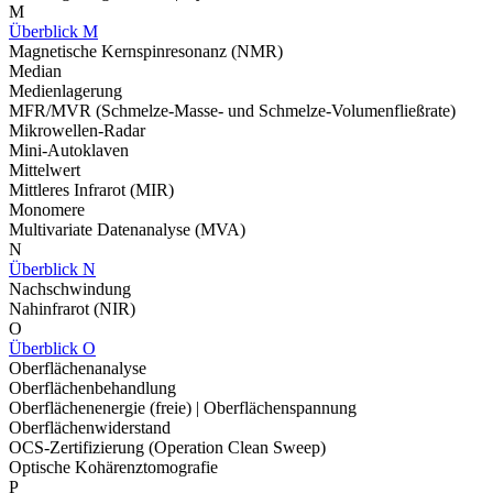
M
Überblick M
Magnetische Kernspinresonanz (NMR)
Median
Medienlagerung
MFR/MVR (Schmelze-Masse- und Schmelze-Volumenfließrate)
Mikrowellen-Radar
Mini-Autoklaven
Mittelwert
Mittleres Infrarot (MIR)
Monomere
Multivariate Datenanalyse (MVA)
N
Überblick N
Nachschwindung
Nahinfrarot (NIR)
O
Überblick O
Oberflächenanalyse
Oberflächenbehandlung
Oberflächenenergie (freie) | Oberflächenspannung
Oberflächenwiderstand
OCS-Zertifizierung (Operation Clean Sweep)
Optische Kohärenztomografie
P