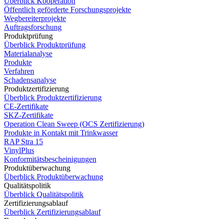
Überblick Kooperation
Öffentlich geförderte Forschungsprojekte
Wegbereiterprojekte
Auftragsforschung
Produktprüfung
Überblick Produktprüfung
Materialanalyse
Produkte
Verfahren
Schadensanalyse
Produktzertifizierung
Überblick Produktzertifizierung
CE-Zertifikate
SKZ-Zertifikate
Operation Clean Sweep (OCS Zertifizierung)
Produkte in Kontakt mit Trinkwasser
RAP Stra 15
VinylPlus
Konformitätsbescheinigungen
Produktüberwachung
Überblick Produktüberwachung
Qualitätspolitik
Überblick Qualitätspolitik
Zertifizierungsablauf
Überblick Zertifizierungsablauf