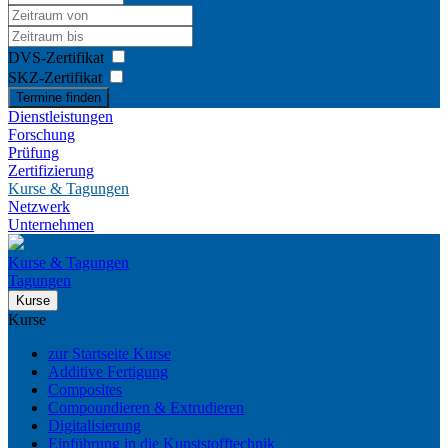
DVS-Zertifikat
SKZ-Zertifikat
Termine finden
Dienstleistungen
Forschung
Prüfung
Zertifizierung
Kurse & Tagungen
Netzwerk
Unternehmen
Kurse & Tagungen
Tagungen
Kurse
Kurse
zur Startseite Kurse
Additive Fertigung
Composites
Compoundieren & Extrudieren
Digitalisierung
Einführung in die Kunststofftechnik