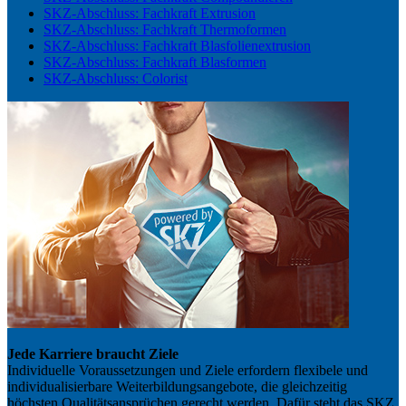
SKZ-Abschluss: Fachkraft Extrusion
SKZ-Abschluss: Fachkraft Thermoformen
SKZ-Abschluss: Fachkraft Blasfolienextrusion
SKZ-Abschluss: Fachkraft Blasformen
SKZ-Abschluss: Colorist
Jede Karriere braucht Ziele
Individuelle Voraussetzungen und Ziele erfordern flexibele und
individualisierbare Weiterbildungsangebote, die gleichzeitig
höchsten Qualitätsansprüchen gerecht werden. Dafür steht das SKZ