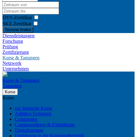
DVS-Zertifikat
SKZ-Zertifikat
Termine finden
Dienstleistungen
Forschung
Prüfung
Zertifizierung
Kurse & Tagungen
Netzwerk
Unternehmen
Kurse & Tagungen
Tagungen
Kurse
Kurse
zur Startseite Kurse
Additive Fertigung
Composites
Compoundieren & Extrudieren
Digitalisierung
Einführung in die Kunststofftechnik