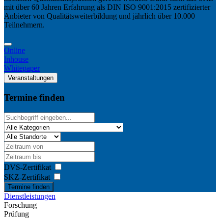
mit über 60 Jahren Erfahrung als DIN ISO 9001:2015 zertifizierter
Anbieter von Qualitätsweiterbildung und jährlich über 10.000
Teilnehmern.
Online
Inhouse
Whitepaper
Veranstaltungen
Termine finden
DVS-Zertifikat
SKZ-Zertifikat
Termine finden
Dienstleistungen
Forschung
Prüfung