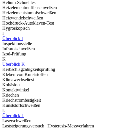
Helium-Schnelltest
Heizelementmuffenschweißen
Heizelementstumpfschweißen
Heizwendelschweißen
Hochdruck-Autoklaven-Test
Hygroskopisch
I
Überblick I
Inspektionsstelle
Infrarotschweißen
Izod-Prüfung
K
Überblick K
Kerbschlagzähigkeitsprüfung
Kleben von Kunststoffen
Klimawechseltest
Kohäsion
Kontaktwinkel
Kriechen
Kriechstromfestigkeit
Kunststoffschweißen
L
Überblick L
Laserschweißen
Laststeigerungsversuch | Hysteresis-Messverfahren