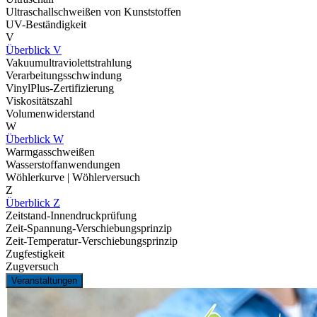
Ultraschallschweißen von Kunststoffen
UV-Beständigkeit
V
Überblick V
Vakuumultraviolettstrahlung
Verarbeitungsschwindung
VinylPlus-Zertifizierung
Viskositätszahl
Volumenwiderstand
W
Überblick W
Warmgasschweißen
Wasserstoffanwendungen
Wöhlerkurve | Wöhlerversuch
Z
Überblick Z
Zeitstand-Innendruckprüfung
Zeit-Spannung-Verschiebungsprinzip
Zeit-Temperatur-Verschiebungsprinzip
Zugfestigkeit
Zugversuch
Veranstaltungen