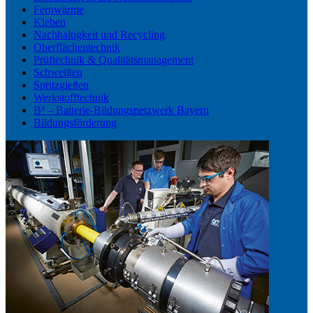
Fernwärme
Kleben
Nachhaltigkeit und Recycling
Oberflächentechnik
Prüftechnik & Qualitätsmanagement
Schweißen
Spritzgießen
Werkstofftechnik
B³ – Batterie-Bildungsnetzwerk Bayern
Bildungsförderung