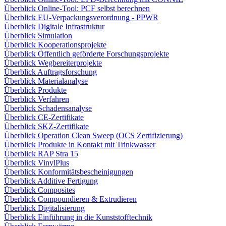
Überblick Online-Tool: PCF selbst berechnen
Überblick EU-Verpackungsverordnung - PPWR
Überblick Digitale Infrastruktur
Überblick Simulation
Überblick Kooperationsprojekte
Überblick Öffentlich geförderte Forschungsprojekte
Überblick Wegbereiterprojekte
Überblick Auftragsforschung
Überblick Materialanalyse
Überblick Produkte
Überblick Verfahren
Überblick Schadensanalyse
Überblick CE-Zertifikate
Überblick SKZ-Zertifikate
Überblick Operation Clean Sweep (OCS Zertifizierung)
Überblick Produkte in Kontakt mit Trinkwasser
Überblick RAP Stra 15
Überblick VinylPlus
Überblick Konformitätsbescheinigungen
Überblick Additive Fertigung
Überblick Composites
Überblick Compoundieren & Extrudieren
Überblick Digitalisierung
Überblick Einführung in die Kunststofftechnik