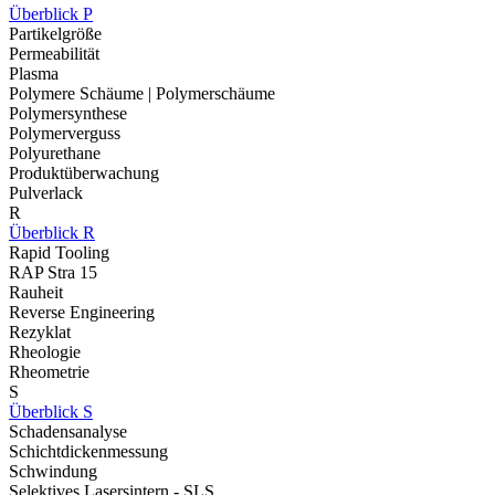
Überblick P
Partikelgröße
Permeabilität
Plasma
Polymere Schäume | Polymerschäume
Polymersynthese
Polymerverguss
Polyurethane
Produktüberwachung
Pulverlack
R
Überblick R
Rapid Tooling
RAP Stra 15
Rauheit
Reverse Engineering
Rezyklat
Rheologie
Rheometrie
S
Überblick S
Schadensanalyse
Schichtdickenmessung
Schwindung
Selektives Lasersintern - SLS