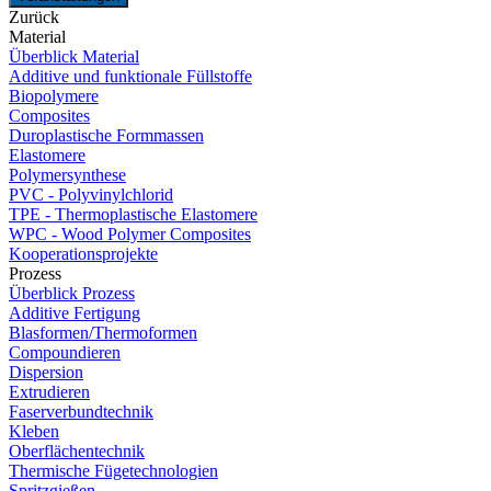
Zurück
Material
Überblick Material
Additive und funktionale Füllstoffe
Biopolymere
Composites
Duroplastische Formmassen
Elastomere
Polymersynthese
PVC - Polyvinylchlorid
TPE - Thermoplastische Elastomere
WPC - Wood Polymer Composites
Kooperationsprojekte
Prozess
Überblick Prozess
Additive Fertigung
Blasformen/Thermoformen
Compoundieren
Dispersion
Extrudieren
Faserverbundtechnik
Kleben
Oberflächentechnik
Thermische Fügetechnologien
Spritzgießen