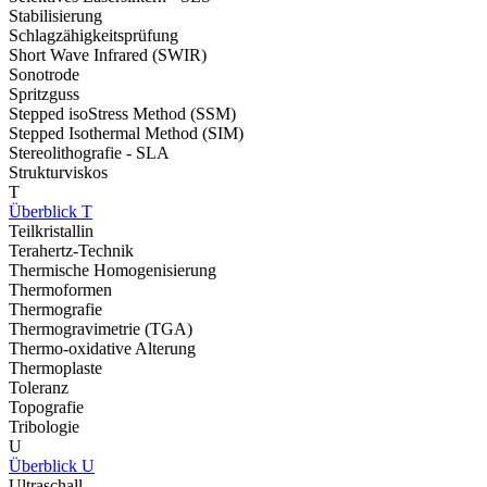
Stabilisierung
Schlagzähigkeitsprüfung
Short Wave Infrared (SWIR)
Sonotrode
Spritzguss
Stepped isoStress Method (SSM)
Stepped Isothermal Method (SIM)
Stereolithografie - SLA
Strukturviskos
T
Überblick T
Teilkristallin
Terahertz-Technik
Thermische Homogenisierung
Thermoformen
Thermografie
Thermogravimetrie (TGA)
Thermo-oxidative Alterung
Thermoplaste
Toleranz
Topografie
Tribologie
U
Überblick U
Ultraschall