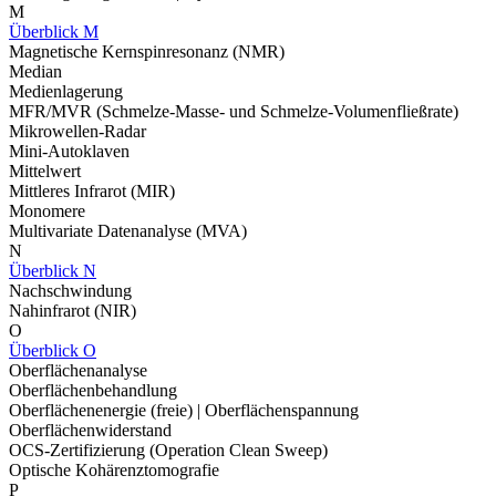
M
Überblick M
Magnetische Kernspinresonanz (NMR)
Median
Medienlagerung
MFR/MVR (Schmelze-Masse- und Schmelze-Volumenfließrate)
Mikrowellen-Radar
Mini-Autoklaven
Mittelwert
Mittleres Infrarot (MIR)
Monomere
Multivariate Datenanalyse (MVA)
N
Überblick N
Nachschwindung
Nahinfrarot (NIR)
O
Überblick O
Oberflächenanalyse
Oberflächenbehandlung
Oberflächenenergie (freie) | Oberflächenspannung
Oberflächenwiderstand
OCS-Zertifizierung (Operation Clean Sweep)
Optische Kohärenztomografie
P