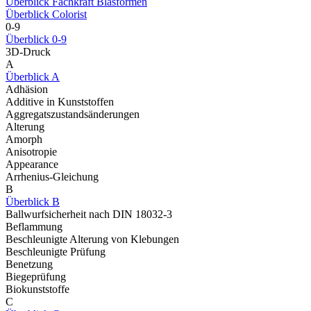
Überblick Fachkraft Blasformen
Überblick Colorist
0-9
Überblick 0-9
3D-Druck
A
Überblick A
Adhäsion
Additive in Kunststoffen
Aggregatszustandsänderungen
Alterung
Amorph
Anisotropie
Appearance
Arrhenius-Gleichung
B
Überblick B
Ballwurfsicherheit nach DIN 18032-3
Beflammung
Beschleunigte Alterung von Klebungen
Beschleunigte Prüfung
Benetzung
Biegeprüfung
Biokunststoffe
C