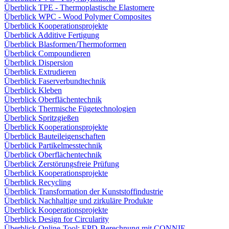
Überblick TPE - Thermoplastische Elastomere
Überblick WPC - Wood Polymer Composites
Überblick Kooperationsprojekte
Überblick Additive Fertigung
Überblick Blasformen/Thermoformen
Überblick Compoundieren
Überblick Dispersion
Überblick Extrudieren
Überblick Faserverbundtechnik
Überblick Kleben
Überblick Oberflächentechnik
Überblick Thermische Fügetechnologien
Überblick Spritzgießen
Überblick Kooperationsprojekte
Überblick Bauteileigenschaften
Überblick Partikelmesstechnik
Überblick Oberflächentechnik
Überblick Zerstörungsfreie Prüfung
Überblick Kooperationsprojekte
Überblick Recycling
Überblick Transformation der Kunststoffindustrie
Überblick Nachhaltige und zirkuläre Produkte
Überblick Kooperationsprojekte
Überblick Design for Circularity
Überblick Online-Tool: EPD-Berechnung mit CONNIE