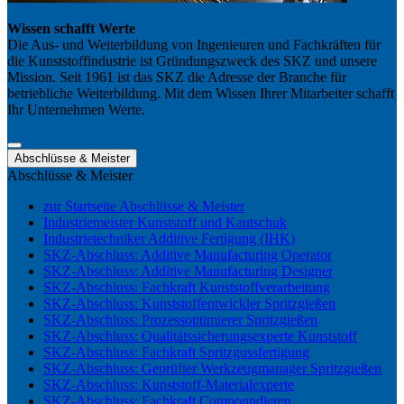
Wissen schafft Werte
Die Aus- und Weiterbildung von Ingenieuren und Fachkräften für
die Kunststoffindustrie ist Gründungszweck des SKZ und unsere
Mission. Seit 1961 ist das SKZ die Adresse der Branche für
betriebliche Weiterbildung. Mit dem Wissen Ihrer Mitarbeiter schafft
Ihr Unternehmen Werte.
Abschlüsse & Meister
Abschlüsse & Meister
zur Startseite Abschlüsse & Meister
Industriemeister Kunststoff und Kautschuk
Industrietechniker Additive Fertigung (IHK)
SKZ-Abschluss: Additive Manufacturing Operator
SKZ-Abschluss: Additive Manufacturing Designer
SKZ-Abschluss: Fachkraft Kunststoffverarbeitung
SKZ-Abschluss: Kunststoffentwickler Spritzgießen
SKZ-Abschluss: Prozessoptimierer Spritzgießen
SKZ-Abschluss: Qualitätssicherungsexperte Kunststoff
SKZ-Abschluss: Fachkraft Spritzgussfertigung
SKZ-Abschluss: Geprüfter Werkzeugmanager Spritzgießen
SKZ-Abschluss: Kunststoff-Materialexperte
SKZ-Abschluss: Fachkraft Compoundieren