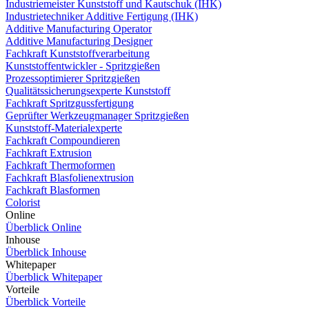
Industriemeister Kunststoff und Kautschuk (IHK)
Industrietechniker Additive Fertigung (IHK)
Additive Manufacturing Operator
Additive Manufacturing Designer
Fachkraft Kunststoffverarbeitung
Kunststoffentwickler - Spritzgießen
Prozessoptimierer Spritzgießen
Qualitätssicherungsexperte Kunststoff
Fachkraft Spritzgussfertigung
Geprüfter Werkzeugmanager Spritzgießen
Kunststoff-Materialexperte
Fachkraft Compoundieren
Fachkraft Extrusion
Fachkraft Thermoformen
Fachkraft Blasfolienextrusion
Fachkraft Blasformen
Colorist
Online
Überblick Online
Inhouse
Überblick Inhouse
Whitepaper
Überblick Whitepaper
Vorteile
Überblick Vorteile