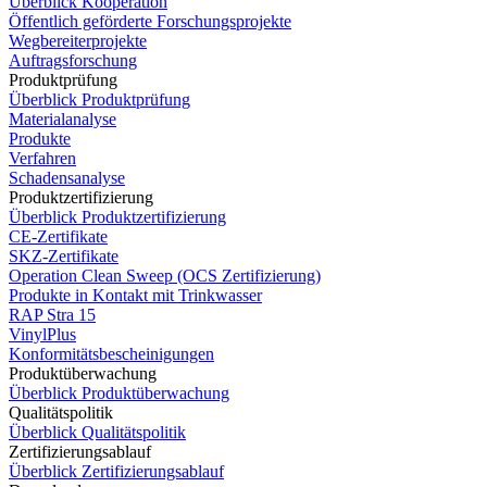
Überblick Kooperation
Öffentlich geförderte Forschungsprojekte
Wegbereiterprojekte
Auftragsforschung
Produktprüfung
Überblick Produktprüfung
Materialanalyse
Produkte
Verfahren
Schadensanalyse
Produktzertifizierung
Überblick Produktzertifizierung
CE-Zertifikate
SKZ-Zertifikate
Operation Clean Sweep (OCS Zertifizierung)
Produkte in Kontakt mit Trinkwasser
RAP Stra 15
VinylPlus
Konformitätsbescheinigungen
Produktüberwachung
Überblick Produktüberwachung
Qualitätspolitik
Überblick Qualitätspolitik
Zertifizierungsablauf
Überblick Zertifizierungsablauf