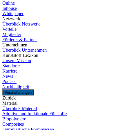
Online
Inhouse
Whitepaper
Netzwerk
Überblick Netzwerk
Vorteile
Mitglieder
Förderer & Partner
Unternehmen
Überblick Unternehmen
Kunststoff-Lexikon
Unsere Mission
Standorte
Karriere
News
Podcast
Nachhaltigkeit
Veranstaltungen
Zurück
Material
Überblick Material
Additive und funktionale Füllstoffe
Biopolymere
Composites
Duroplastische Formmassen