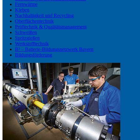
Fernwärme
Kleben
Nachhaltigkeit und Recycling
Oberflächentechnik
Prüftechnik & Qualitätsmanagement
Schweißen
Spritzgießen
Werkstofftechnik
B³ – Batterie-Bildungsnetzwerk Bayern
Bildungsförderung