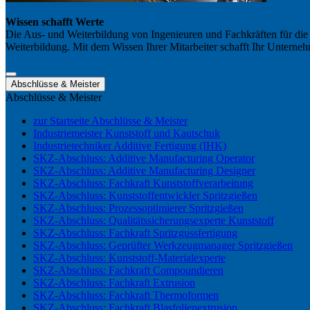
Wissen schafft Werte
Die Aus- und Weiterbildung von Ingenieuren und Fachkräften für die 
Weiterbildung. Mit dem Wissen Ihrer Mitarbeiter schafft Ihr Untern
Abschlüsse & Meister
Abschlüsse & Meister
zur Startseite Abschlüsse & Meister
Industriemeister Kunststoff und Kautschuk
Industrietechniker Additive Fertigung (IHK)
SKZ-Abschluss: Additive Manufacturing Operator
SKZ-Abschluss: Additive Manufacturing Designer
SKZ-Abschluss: Fachkraft Kunststoffverarbeitung
SKZ-Abschluss: Kunststoffentwickler Spritzgießen
SKZ-Abschluss: Prozessoptimierer Spritzgießen
SKZ-Abschluss: Qualitätssicherungsexperte Kunststoff
SKZ-Abschluss: Fachkraft Spritzgussfertigung
SKZ-Abschluss: Geprüfter Werkzeugmanager Spritzgießen
SKZ-Abschluss: Kunststoff-Materialexperte
SKZ-Abschluss: Fachkraft Compoundieren
SKZ-Abschluss: Fachkraft Extrusion
SKZ-Abschluss: Fachkraft Thermoformen
SKZ-Abschluss: Fachkraft Blasfolienextrusion