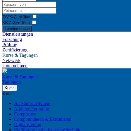
DVS-Zertifikat
SKZ-Zertifikat
Termine finden
Dienstleistungen
Forschung
Prüfung
Zertifizierung
Kurse & Tagungen
Netzwerk
Unternehmen
Kurse & Tagungen
Tagungen
Kurse
Kurse
zur Startseite Kurse
Additive Fertigung
Composites
Compoundieren & Extrudieren
Digitalisierung
Einführung in die Kunststofftechnik